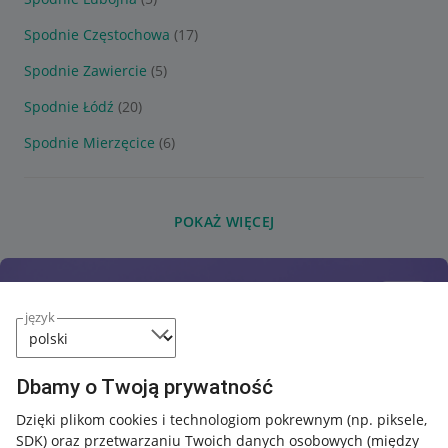
Spodnie Częstochowa
(17)
Spodnie Zawiercie
(5)
Spodnie Łódź
(20)
Spodnie Mierzęcice
(6)
POKAŻ WIĘCEJ
język
Dbamy o Twoją prywatność
Dzięki plikom cookies i technologiom pokrewnym
(np. piksele,
SDK)
oraz przetwarzaniu Twoich danych osobowych
(między