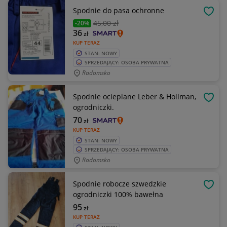
Spodnie do pasa ochronne
OBSE
45
,00 zł
-20%
36
zł
KUP TERAZ
STAN: NOWY
SPRZEDAJĄCY: OSOBA PRYWATNA
Radomsko
Spodnie ocieplane Leber & Hollman,
OBSE
ogrodniczki.
70
zł
KUP TERAZ
STAN: NOWY
SPRZEDAJĄCY: OSOBA PRYWATNA
Radomsko
Spodnie robocze szwedzkie
OBSE
ogrodniczki 100% bawełna
95
zł
KUP TERAZ