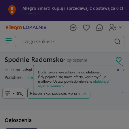
Allegro Smart! Kupuj i sprzedawaj z dostawą za 0 zł
Sprawdź »
Otwórz menu z kategoriami
szukaj
Spodnie Radomsko
4
ogłoszenia
POL
lnie
Firma i usługi
Przemysł
Odzież robocza i BHP
Odzież
Spodnie
Zamkn
Dodaj swoje wyszukiwania do ulubionych.
Gdy pojawią się nowe oferty, wyślemy Ci je
Podobne:
spodnie
spodnie robocze
spodnie męskie
spod
mailowo. Ustaw powiadomienia w
ulubionych
wyszukiwaniach
.
Filtruj
Radomsko, Łódzkie, +0 km
Ogłoszenia