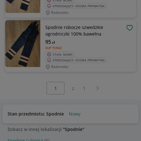
STAN: NOWY
SPRZEDAJĄCY: OSOBA PRYWATNA
Radomsko
Spodnie robocze szwedzkie
OBSE
ogrodniczki 100% bawełna
95
zł
KUP TERAZ
STAN: NOWY
SPRZEDAJĄCY: OSOBA PRYWATNA
Radomsko
Wybierz stronę:
Następna strona
z
1
Stan przedmiotu: Spodnie
Nowy
Zobacz w innej lokalizacji
"Spodnie"
Spodnie Lubojna
(5)