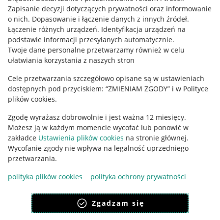
Informacje prawne
Zapisanie decyzji dotyczących prywatności oraz informowanie
o nich
.
Dopasowanie i łączenie danych z innych źródeł
.
Regulamin
Łączenie różnych urządzeń
.
Identyfikacja urządzeń na
podstawie informacji przesyłanych automatycznie
.
Polityka plików "cookies"
Twoje dane personalne przetwarzamy również w celu
ułatwiania korzystania z naszych stron
Ustawienia plików "cookies"
Cele przetwarzania szczegółowo opisane są w ustawieniach
Udostępnianie lokalizacji
dostępnych pod przyciskiem: “ZMIENIAM ZGODY” i w Polityce
Informacje dla Aktu o Usługach Cyfrowych
plików cookies.
Zgodę wyrażasz dobrowolnie i jest ważna 12 miesięcy.
Pobierz aplikację
Możesz ją w każdym momencie wycofać lub ponowić w
zakładce
Ustawienia plików cookies
na stronie głównej.
Wycofanie zgody nie wpływa na legalność uprzedniego
przetwarzania.
polityka plików cookies
polityka ochrony prywatności
Zgadzam się