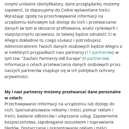
innymi unikalne identyfikatory, dane przeglądarki)
, możemy
zapewnić, że dopasujemy do Ciebie wyświetlane treści.
Wyrażając zgodę na przechowywanie informacji na
urządzeniu końcowym lub dostęp do nich i przetwarzanie
danych (w tym w obszarze profilowania, analiz rynkowych i
statystycznych) sprawiasz, że łatwiej będzie odnaleźć Ci w
Allegro dokładnie to, czego szukasz i potrzebujesz.
Administratorem Twoich danych osobowych będzie Allegro a
w niektórych przypadkach nasi partnerzy (
17
partnerów
), w
tym tzw. “Zaufani Partnerzy IAB Europe” (
9
partnerów
).
Przydatne informacje
Informacja o celach przetwarzania danych osobowych przez
naszych partnerów znajduje się w ich politykach ochrony
prywatności.
Jak to działa
Napisz do nas
My i nasi partnerzy możemy przetwarzać dane personalne
w celach:
Allegro Gadane dla sprzedających
Przechowywanie informacji na urządzeniu lub dostęp do
Allegro Gadane dla kupujących
nich
.
Spersonalizowane reklamy i treści, pomiar reklam i
treści, badanie odbiorców i ulepszanie usług
.
Zapewnienie
Mapa miejscowości
bezpieczeństwa, zapobieganie oszustwom i naprawianie
błędów
.
Dostarczanie i prezentowanie reklam i treści
.