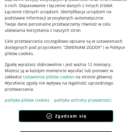
o nich
.
Dopasowanie i łączenie danych z innych źródeł
.
Regulamin
Łączenie różnych urządzeń
.
Identyfikacja urządzeń na
podstawie informacji przesyłanych automatycznie
.
Polityka plików "cookies"
Twoje dane personalne przetwarzamy również w celu
ułatwiania korzystania z naszych stron
Ustawienia plików "cookies"
Cele przetwarzania szczegółowo opisane są w ustawieniach
Udostępnianie lokalizacji
dostępnych pod przyciskiem: “ZMIENIAM ZGODY” i w Polityce
Informacje dla Aktu o Usługach Cyfrowych
plików cookies.
Zgodę wyrażasz dobrowolnie i jest ważna 12 miesięcy.
Pobierz aplikację
Możesz ją w każdym momencie wycofać lub ponowić w
zakładce
Ustawienia plików cookies
na stronie głównej.
Wycofanie zgody nie wpływa na legalność uprzedniego
przetwarzania.
polityka plików cookies
polityka ochrony prywatności
Zgadzam się