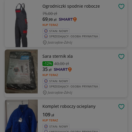
Ogrodniczki spodnie robocze
OBSE
75
,00 zł
69
,99
zł
KUP TERAZ
STAN: NOWY
SPRZEDAJĄCY: OSOBA PRYWATNA
Jastrzębie-Zdrój
Sara sternik xla
OBSE
40
,00 zł
-12%
35
zł
KUP TERAZ
STAN: NOWY
SPRZEDAJĄCY: OSOBA PRYWATNA
Jastrzębie-Zdrój
Komplet roboczy ocieplany
OBSE
109
zł
KUP TERAZ
STAN: NOWY
SPRZEDAJĄCY: OSOBA PRYWATNA