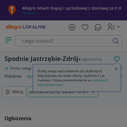
Allegro Smart! Kupuj i sprzedawaj z dostawą za 0 zł
Sprawdź »
Otwórz menu z kategoriami
szukaj
Spodnie Jastrzębie-Zdrój
4
ogłoszenia
POL
lnie
Firma i usługi
Przemysł
Odzież robocza i BHP
Odzież
Spodnie
Zamkn
Dodaj swoje wyszukiwania do ulubionych.
Gdy pojawią się nowe oferty, wyślemy Ci je
Podobne:
spodnie
spodnie robocze
spodnie męskie
spod
mailowo. Ustaw powiadomienia w
ulubionych
wyszukiwaniach
.
Filtruj
Jastrzębie-Zdrój, Śląskie, +0 km
Ogłoszenia