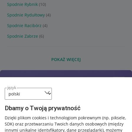
Spodnie Rybnik
(10)
Spodnie Rydułtowy
(4)
Spodnie Racibórz
(4)
Spodnie Zabrze
(6)
POKAŻ WIĘCEJ
język
Dbamy o Twoją prywatność
Dzięki plikom cookies i technologiom pokrewnym
(np. piksele,
SDK)
oraz przetwarzaniu Twoich danych osobowych
(między
innymi unikalne identyfikatory, dane przeglądarki)
, możemy