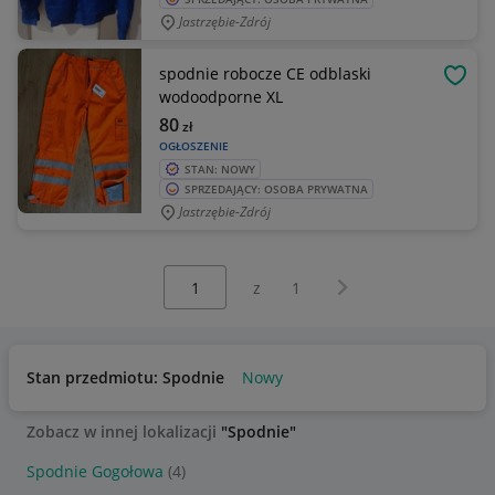
Jastrzębie-Zdrój
spodnie robocze CE odblaski
OBSE
wodoodporne XL
80
zł
OGŁOSZENIE
STAN: NOWY
SPRZEDAJĄCY: OSOBA PRYWATNA
Jastrzębie-Zdrój
Wybierz stronę:
Następna strona
z
1
Stan przedmiotu: Spodnie
Nowy
Zobacz w innej lokalizacji
"Spodnie"
Spodnie Gogołowa
(4)