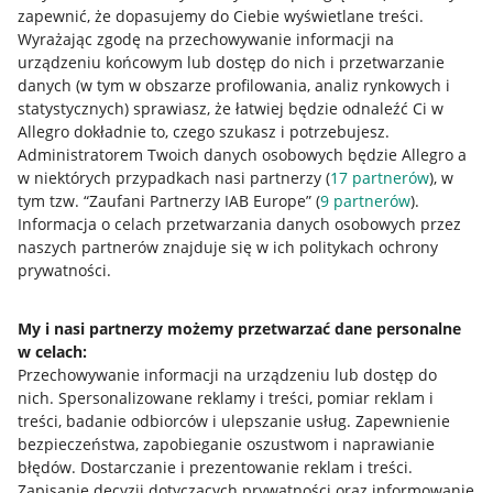
zapewnić, że dopasujemy do Ciebie wyświetlane treści.
Wyrażając zgodę na przechowywanie informacji na
urządzeniu końcowym lub dostęp do nich i przetwarzanie
danych (w tym w obszarze profilowania, analiz rynkowych i
statystycznych) sprawiasz, że łatwiej będzie odnaleźć Ci w
Allegro dokładnie to, czego szukasz i potrzebujesz.
Administratorem Twoich danych osobowych będzie Allegro a
w niektórych przypadkach nasi partnerzy (
17
partnerów
), w
tym tzw. “Zaufani Partnerzy IAB Europe” (
9
partnerów
).
Przydatne informacje
Informacja o celach przetwarzania danych osobowych przez
naszych partnerów znajduje się w ich politykach ochrony
prywatności.
Jak to działa
Napisz do nas
My i nasi partnerzy możemy przetwarzać dane personalne
w celach:
Allegro Gadane dla sprzedających
Przechowywanie informacji na urządzeniu lub dostęp do
Allegro Gadane dla kupujących
nich
.
Spersonalizowane reklamy i treści, pomiar reklam i
treści, badanie odbiorców i ulepszanie usług
.
Zapewnienie
Mapa miejscowości
bezpieczeństwa, zapobieganie oszustwom i naprawianie
błędów
.
Dostarczanie i prezentowanie reklam i treści
.
Informacje prawne
Zapisanie decyzji dotyczących prywatności oraz informowanie