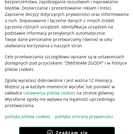
bezpieczeństwa, zapobieganie oszustwom i naprawianie
błędów
.
Dostarczanie i prezentowanie reklam i treści
.
Informacje prawne
Zapisanie decyzji dotyczących prywatności oraz informowanie
o nich
.
Dopasowanie i łączenie danych z innych źródeł
.
Regulamin
Łączenie różnych urządzeń
.
Identyfikacja urządzeń na
podstawie informacji przesyłanych automatycznie
.
Polityka plików "cookies"
Twoje dane personalne przetwarzamy również w celu
ułatwiania korzystania z naszych stron
Ustawienia plików "cookies"
Cele przetwarzania szczegółowo opisane są w ustawieniach
Udostępnianie lokalizacji
dostępnych pod przyciskiem: “ZMIENIAM ZGODY” i w Polityce
Informacje dla Aktu o Usługach Cyfrowych
plików cookies.
Zgodę wyrażasz dobrowolnie i jest ważna 12 miesięcy.
Pobierz aplikację
Możesz ją w każdym momencie wycofać lub ponowić w
zakładce
Ustawienia plików cookies
na stronie głównej.
Wycofanie zgody nie wpływa na legalność uprzedniego
przetwarzania.
polityka plików cookies
polityka ochrony prywatności
Zgadzam się