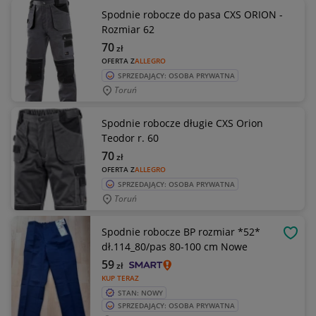
Spodnie robocze do pasa CXS ORION -
Rozmiar 62
70
zł
OFERTA Z
ALLEGRO
SPRZEDAJĄCY: OSOBA PRYWATNA
Toruń
Spodnie robocze długie CXS Orion
Teodor r. 60
70
zł
OFERTA Z
ALLEGRO
SPRZEDAJĄCY: OSOBA PRYWATNA
Toruń
Spodnie robocze BP rozmiar *52*
OBSE
dł.114_80/pas 80-100 cm Nowe
59
zł
KUP TERAZ
STAN: NOWY
SPRZEDAJĄCY: OSOBA PRYWATNA