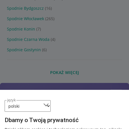
Spodnie Bydgoszcz
(16)
Spodnie Włocławek
(265)
Spodnie Konin
(7)
Spodnie Czarna Woda
(4)
Spodnie Gostynin
(6)
POKAŻ WIĘCEJ
język
Dbamy o Twoją prywatność