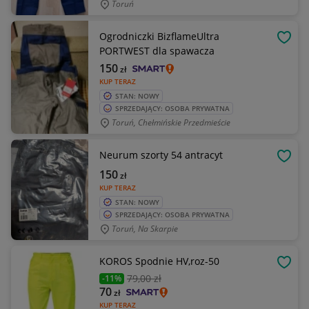
Toruń
Ogrodniczki BizflameUltra
OBSE
PORTWEST dla spawacza
150
zł
KUP TERAZ
STAN: NOWY
SPRZEDAJĄCY: OSOBA PRYWATNA
Toruń, Chełmińskie Przedmieście
Neurum szorty 54 antracyt
OBSE
150
zł
KUP TERAZ
STAN: NOWY
SPRZEDAJĄCY: OSOBA PRYWATNA
Toruń, Na Skarpie
KOROS Spodnie HV,roz-50
OBSE
79
,00 zł
-11%
70
zł
KUP TERAZ