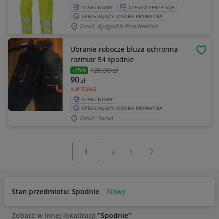
STAN: NOWY
CZĘSTO SPRZEDAJE
SPRZEDAJĄCY: OSOBA PRYWATNA
Toruń, Bydgoskie Przedmieście
Ubranie robocze bluza ochronna
OBSE
rozmiar 54 spodnie
120
,00 zł
-25%
90
zł
KUP TERAZ
STAN: NOWY
SPRZEDAJĄCY: OSOBA PRYWATNA
Toruń, Toruń
Wybierz stronę:
Następna strona
z
1
Stan przedmiotu: Spodnie
Nowy
Zobacz w innej lokalizacji
"Spodnie"