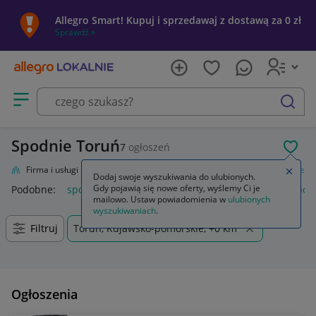
Allegro Smart! Kupuj i sprzedawaj z dostawą za 0 zł
Sprawdź »
Otwórz menu z kategoriami
szukaj
Spodnie Toruń
7
ogłoszeń
POL
lnie
Firma i usługi
Przemysł
Odzież robocza i BHP
Odzież
Spodnie
Zamkn
Dodaj swoje wyszukiwania do ulubionych.
Gdy pojawią się nowe oferty, wyślemy Ci je
Podobne:
spodnie
spodnie robocze
spodnie męskie
spod
mailowo. Ustaw powiadomienia w
ulubionych
wyszukiwaniach
.
Filtruj
Toruń, Kujawsko-pomorskie, +0 km
Ogłoszenia