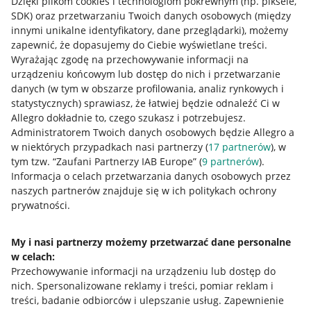
Dzięki plikom cookies i technologiom pokrewnym
(np. piksele,
SDK)
oraz przetwarzaniu Twoich danych osobowych
(między
innymi unikalne identyfikatory, dane przeglądarki)
, możemy
zapewnić, że dopasujemy do Ciebie wyświetlane treści.
Wyrażając zgodę na przechowywanie informacji na
urządzeniu końcowym lub dostęp do nich i przetwarzanie
danych (w tym w obszarze profilowania, analiz rynkowych i
statystycznych) sprawiasz, że łatwiej będzie odnaleźć Ci w
Allegro dokładnie to, czego szukasz i potrzebujesz.
Administratorem Twoich danych osobowych będzie Allegro a
w niektórych przypadkach nasi partnerzy (
17
partnerów
), w
tym tzw. “Zaufani Partnerzy IAB Europe” (
9
partnerów
).
Przydatne informacje
Informacja o celach przetwarzania danych osobowych przez
naszych partnerów znajduje się w ich politykach ochrony
prywatności.
Jak to działa
Napisz do nas
My i nasi partnerzy możemy przetwarzać dane personalne
w celach:
Allegro Gadane dla sprzedających
Przechowywanie informacji na urządzeniu lub dostęp do
Allegro Gadane dla kupujących
nich
.
Spersonalizowane reklamy i treści, pomiar reklam i
treści, badanie odbiorców i ulepszanie usług
.
Zapewnienie
Mapa miejscowości