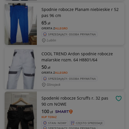
Spodnie robocze Planam niebieskie r 52
pas 96 cm
65
zł
OFERTA Z
ALLEGRO
SPRZEDAJĄCY: OSOBA PRYWATNA
Lublin
COOL TREND Ardon spodnie robocze
malarskie rozm. 64 H8801/64
50
zł
OFERTA Z
ALLEGRO
SPRZEDAJĄCY: OSOBA PRYWATNA
Glinojeck
Spodenki robocze Scruffs r. 32 pas
OBSE
90 cm NOWE
100
zł
KUP TERAZ
STAN: NOWY
CZĘSTO SPRZEDAJE
SPRZEDAJĄCY: OSOBA PRYWATNA