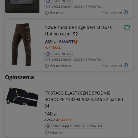
STAN: NOWY
SPRZEDAJĄCY: OSOBA PRYWATNA
Promowane
Rzeszów
Nowe spodnie Engelbert Strauss
OBSE
Motion rozm. 52
249
zł
KUP TERAZ
STAN: NOWY
SPRZEDAJĄCY: OSOBA PRYWATNA
Promowane
Częstochowa
Ogłoszenia
FRISTADS ELASTYCZNE SPODNIE
ROBOCZE 133394-982 S C46 32 pas 80-
84
140
zł
AUKCJA Z
ALLEGRO
SPRZEDAJĄCY: OSOBA PRYWATNA
Internet