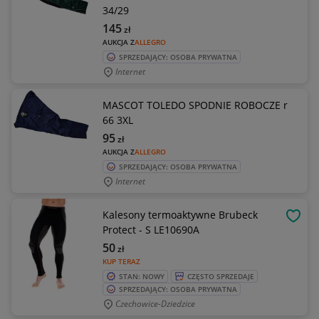
34/29
145
zł
AUKCJA Z
ALLEGRO
SPRZEDAJĄCY: OSOBA PRYWATNA
Internet
MASCOT TOLEDO SPODNIE ROBOCZE r
66 3XL
95
zł
AUKCJA Z
ALLEGRO
SPRZEDAJĄCY: OSOBA PRYWATNA
Internet
Kalesony termoaktywne Brubeck
OBSE
Protect - S LE10690A
50
zł
KUP TERAZ
STAN: NOWY
CZĘSTO SPRZEDAJE
SPRZEDAJĄCY: OSOBA PRYWATNA
Czechowice-Dziedzice