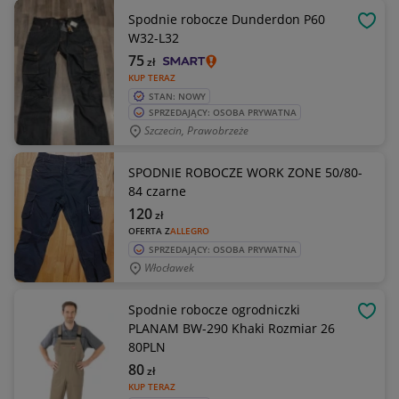
Spodnie robocze Dunderdon P60
OBSE
W32-L32
75
zł
KUP TERAZ
STAN: NOWY
SPRZEDAJĄCY: OSOBA PRYWATNA
Szczecin, Prawobrzeże
SPODNIE ROBOCZE WORK ZONE 50/80-
84 czarne
120
zł
OFERTA Z
ALLEGRO
SPRZEDAJĄCY: OSOBA PRYWATNA
Włocławek
Spodnie robocze ogrodniczki
OBSE
PLANAM BW-290 Khaki Rozmiar 26
80PLN
80
zł
KUP TERAZ