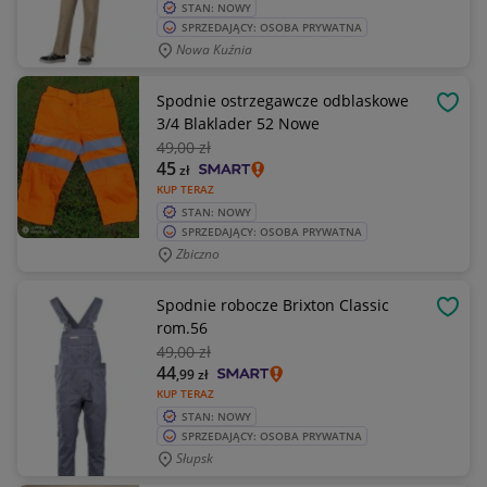
STAN: NOWY
SPRZEDAJĄCY: OSOBA PRYWATNA
Nowa Kuźnia
Spodnie ostrzegawcze odblaskowe
OBSE
3/4 Blaklader 52 Nowe
49
,00 zł
45
zł
KUP TERAZ
STAN: NOWY
SPRZEDAJĄCY: OSOBA PRYWATNA
Zbiczno
Spodnie robocze Brixton Classic
OBSE
rom.56
49
,00 zł
44
,99
zł
KUP TERAZ
STAN: NOWY
SPRZEDAJĄCY: OSOBA PRYWATNA
Słupsk