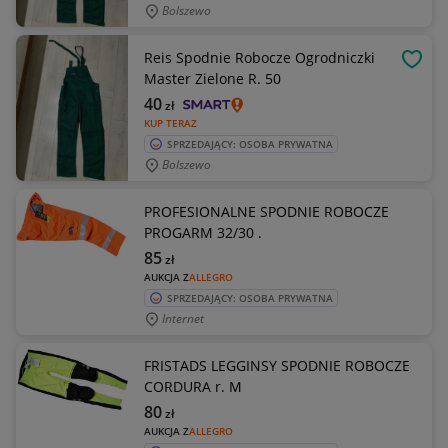
Bolszewo
Reis Spodnie Robocze Ogrodniczki
OBSE
Master Zielone R. 50
40
zł
KUP TERAZ
SPRZEDAJĄCY: OSOBA PRYWATNA
Bolszewo
PROFESIONALNE SPODNIE ROBOCZE
PROGARM 32/30 .
85
zł
AUKCJA Z
ALLEGRO
SPRZEDAJĄCY: OSOBA PRYWATNA
Internet
FRISTADS LEGGINSY SPODNIE ROBOCZE
CORDURA r. M
80
zł
AUKCJA Z
ALLEGRO