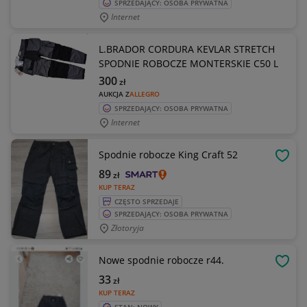
SPRZEDAJĄCY: OSOBA PRYWATNA
Internet
L.BRADOR CORDURA KEVLAR STRETCH
SPODNIE ROBOCZE MONTERSKIE C50 L
300
zł
AUKCJA Z
ALLEGRO
SPRZEDAJĄCY: OSOBA PRYWATNA
Internet
Spodnie robocze King Craft 52
OBSE
89
zł
KUP TERAZ
CZĘSTO SPRZEDAJE
SPRZEDAJĄCY: OSOBA PRYWATNA
Złotoryja
Nowe spodnie robocze r44.
OBSE
33
zł
KUP TERAZ