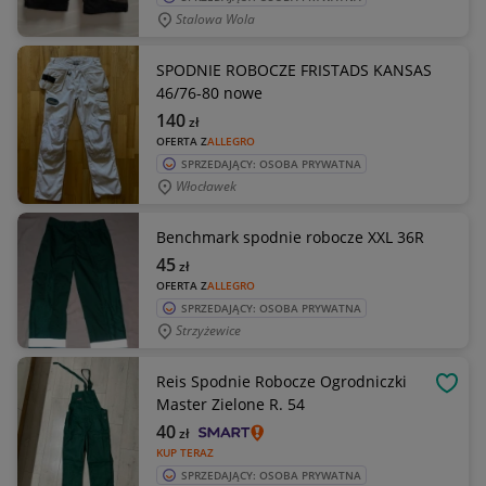
Stalowa Wola
SPODNIE ROBOCZE FRISTADS KANSAS
46/76-80 nowe
140
zł
OFERTA Z
ALLEGRO
SPRZEDAJĄCY: OSOBA PRYWATNA
Włocławek
Benchmark spodnie robocze XXL 36R
45
zł
OFERTA Z
ALLEGRO
SPRZEDAJĄCY: OSOBA PRYWATNA
Strzyżewice
Reis Spodnie Robocze Ogrodniczki
OBSE
Master Zielone R. 54
40
zł
KUP TERAZ
SPRZEDAJĄCY: OSOBA PRYWATNA