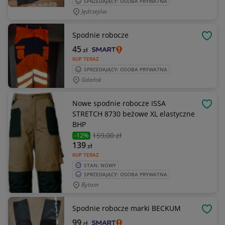
SPRZEDAJĄCY: OSOBA PRYWATNA
Jędrzejów
Spodnie robocze
OBSE
45
zł
KUP TERAZ
SPRZEDAJĄCY: OSOBA PRYWATNA
Gdańsk
Nowe spodnie robocze ISSA
OBSE
STRETCH 8730 beżowe XL elastyczne
BHP
159
,00 zł
-12%
139
zł
KUP TERAZ
STAN: NOWY
SPRZEDAJĄCY: OSOBA PRYWATNA
Bytom
Spodnie robocze marki BECKUM
OBSE
99
zł