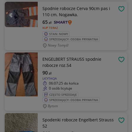
Spodnie robocze Cerva 90cm pas i
OBSE
110 cm. Nogawka.
65
zł
KUP TERAZ
STAN: NOWY
SPRZEDAJĄCY: OSOBA PRYWATNA
Nowy Tomyśl
ENGELBERT STRAUSS spodnie
OBSE
robocze roz.54
90
zł
LICYTACJA
06:07:25
do końca
0 osób licytuje
CZĘSTO SPRZEDAJE
SPRZEDAJĄCY: OSOBA PRYWATNA
Bytom
Spodenki robocze Engelbert Strauss
OBSE
52