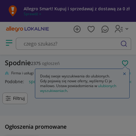
Allegro Smart! Kupuj i sprzedawaj z dostawą za 0 zł
Sprawdź »
Otwórz menu z kategoriami
szukaj
Spodnie
2375
ogłoszeń
POL
lnie
Firma i usługi
Przemysł
Odzież robocza i BHP
Odzież
Spodnie
Zamkn
Dodaj swoje wyszukiwania do ulubionych.
Gdy pojawią się nowe oferty, wyślemy Ci je
Podobne:
spodnie
spodnie robocze
spodnie męskie
spod
mailowo. Ustaw powiadomienia w
ulubionych
wyszukiwaniach
.
Filtruj
Ogłoszenia promowane