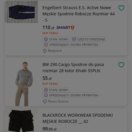
Engelbert Strauss E.S. Active Nowe
OBSE
Męskie Spodnie Robocze Rozmiar 44
- S
110
zł
KUP TERAZ
STAN: NOWY
CZĘSTO SPRZEDAJE
SPRZEDAJĄCY: OSOBA PRYWATNA
Białystok
BW 290 Cargo Spodnie do pasa
OBSE
rozmiar 28 kolor Khaki 55PLN
55
zł
KUP TERAZ
STAN: NOWY
SPRZEDAJĄCY: OSOBA PRYWATNA
Nowa Kuźnia
BLACKROCK WORKWEAR SPODENKI
MĘSKIE ROBOCZE __ 42
99
,90
zł