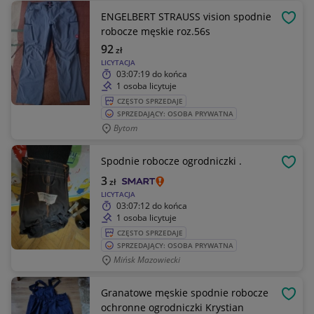
ENGELBERT STRAUSS vision spodnie
OBSE
robocze męskie roz.56s
92
zł
LICYTACJA
03:07:19
do końca
1 osoba licytuje
CZĘSTO SPRZEDAJE
SPRZEDAJĄCY: OSOBA PRYWATNA
Bytom
Spodnie robocze ogrodniczki .
OBSE
3
zł
LICYTACJA
03:07:12
do końca
1 osoba licytuje
CZĘSTO SPRZEDAJE
SPRZEDAJĄCY: OSOBA PRYWATNA
Mińsk Mazowiecki
Granatowe męskie spodnie robocze
OBSE
ochronne ogrodniczki Krystian