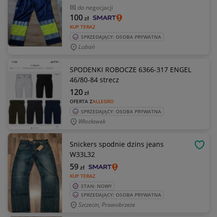
do negocjacji
100
zł
KUP TERAZ
SPRZEDAJĄCY: OSOBA PRYWATNA
Lubań
SPODENKI ROBOCZE 6366-317 ENGEL
46/80-84 strecz
120
zł
OFERTA Z
ALLEGRO
SPRZEDAJĄCY: OSOBA PRYWATNA
Włocławek
Snickers spodnie dzins jeans
OBSE
W33L32
59
zł
KUP TERAZ
STAN: NOWY
SPRZEDAJĄCY: OSOBA PRYWATNA
Szczecin, Prawobrzeże