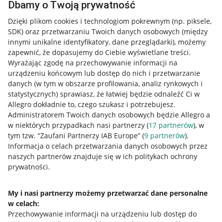
Dbamy o Twoją prywatność
Dzięki plikom cookies i technologiom pokrewnym
(np. piksele,
SDK)
oraz przetwarzaniu Twoich danych osobowych
(między
innymi unikalne identyfikatory, dane przeglądarki)
, możemy
zapewnić, że dopasujemy do Ciebie wyświetlane treści.
Wyrażając zgodę na przechowywanie informacji na
urządzeniu końcowym lub dostęp do nich i przetwarzanie
danych (w tym w obszarze profilowania, analiz rynkowych i
statystycznych) sprawiasz, że łatwiej będzie odnaleźć Ci w
Allegro dokładnie to, czego szukasz i potrzebujesz.
Administratorem Twoich danych osobowych będzie Allegro a
w niektórych przypadkach nasi partnerzy (
17
partnerów
), w
tym tzw. “Zaufani Partnerzy IAB Europe” (
9
partnerów
).
Przydatne informacje
Informacja o celach przetwarzania danych osobowych przez
naszych partnerów znajduje się w ich politykach ochrony
prywatności.
Jak to działa
Napisz do nas
My i nasi partnerzy możemy przetwarzać dane personalne
w celach:
Allegro Gadane dla sprzedających
Przechowywanie informacji na urządzeniu lub dostęp do
Allegro Gadane dla kupujących