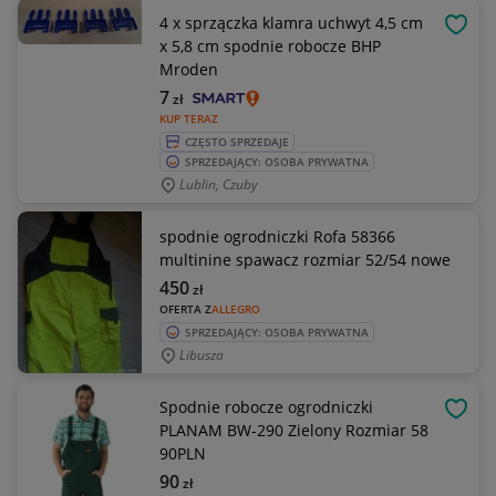
4 x sprzączka klamra uchwyt 4,5 cm
OBSE
x 5,8 cm spodnie robocze BHP
Mroden
7
zł
KUP TERAZ
CZĘSTO SPRZEDAJE
SPRZEDAJĄCY: OSOBA PRYWATNA
Lublin, Czuby
spodnie ogrodniczki Rofa 58366
multinine spawacz rozmiar 52/54 nowe
450
zł
OFERTA Z
ALLEGRO
SPRZEDAJĄCY: OSOBA PRYWATNA
Libusza
Spodnie robocze ogrodniczki
OBSE
PLANAM BW-290 Zielony Rozmiar 58
90PLN
90
zł