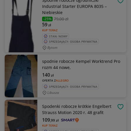
Spodnie robocze ogrodniczki
OBSE
Industrial Starter EUROPA 8035 –
Niebieskie
79
,00 zł
-25%
59
zł
KUP TERAZ
STAN: NOWY
SPRZEDAJĄCY: OSOBA PRYWATNA
Bytom
spodnie robocze Kempel Worktrend Pro
rozm 44 nowe,
140
zł
OFERTA Z
ALLEGRO
SPRZEDAJĄCY: OSOBA PRYWATNA
Libusza
Spodenki robocze krótkie Engelbert
OBSE
Strauss Motion 2020 r. 48 grafit
109
,99
zł
KUP TERAZ