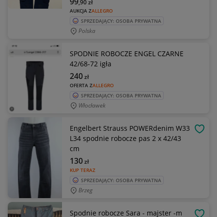
99
,90
zł
AUKCJA Z
ALLEGRO
SPRZEDAJĄCY: OSOBA PRYWATNA
Polska
SPODNIE ROBOCZE ENGEL CZARNE
42/68-72 igła
240
zł
OFERTA Z
ALLEGRO
SPRZEDAJĄCY: OSOBA PRYWATNA
Włocławek
Engelbert Strauss POWERdenim W33
OBSE
L34 spodnie robocze pas 2 x 42/43
cm
130
zł
KUP TERAZ
SPRZEDAJĄCY: OSOBA PRYWATNA
Brzeg
Spodnie robocze Sara - majster -m