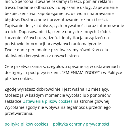
nich
.
Spersonalizowane reklamy i treści, pomiar reklam i
treści, badanie odbiorców i ulepszanie usług
.
Zapewnienie
Mapa miejscowości
bezpieczeństwa, zapobieganie oszustwom i naprawianie
błędów
.
Dostarczanie i prezentowanie reklam i treści
.
Informacje prawne
Zapisanie decyzji dotyczących prywatności oraz informowanie
o nich
.
Dopasowanie i łączenie danych z innych źródeł
.
Regulamin
Łączenie różnych urządzeń
.
Identyfikacja urządzeń na
podstawie informacji przesyłanych automatycznie
.
Polityka plików "cookies"
Twoje dane personalne przetwarzamy również w celu
ułatwiania korzystania z naszych stron
Ustawienia plików "cookies"
Cele przetwarzania szczegółowo opisane są w ustawieniach
Udostępnianie lokalizacji
dostępnych pod przyciskiem: “ZMIENIAM ZGODY” i w Polityce
Informacje dla Aktu o Usługach Cyfrowych
plików cookies.
Zgodę wyrażasz dobrowolnie i jest ważna 12 miesięcy.
Pobierz aplikację
Możesz ją w każdym momencie wycofać lub ponowić w
zakładce
Ustawienia plików cookies
na stronie głównej.
Wycofanie zgody nie wpływa na legalność uprzedniego
przetwarzania.
polityka plików cookies
polityka ochrony prywatności