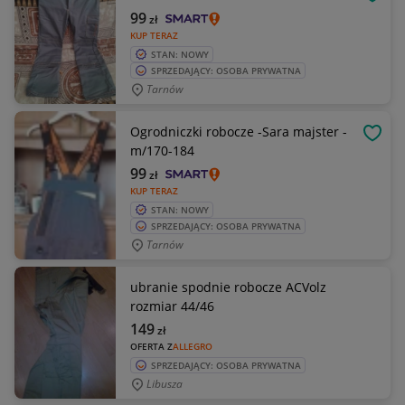
OBSE
99
zł
KUP TERAZ
STAN: NOWY
SPRZEDAJĄCY: OSOBA PRYWATNA
Tarnów
Ogrodniczki robocze -Sara majster -
OBSE
m/170-184
99
zł
KUP TERAZ
STAN: NOWY
SPRZEDAJĄCY: OSOBA PRYWATNA
Tarnów
ubranie spodnie robocze ACVolz
rozmiar 44/46
149
zł
OFERTA Z
ALLEGRO
SPRZEDAJĄCY: OSOBA PRYWATNA
Libusza