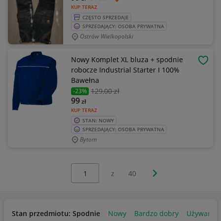
KUP TERAZ
CZĘSTO SPRZEDAJE
SPRZEDAJĄCY: OSOBA PRYWATNA
Ostrów Wielkopolski
Nowy Komplet XL bluza + spodnie
OBSE
robocze Industrial Starter I 100%
Bawełna
129
,00 zł
-23%
99
zł
KUP TERAZ
STAN: NOWY
SPRZEDAJĄCY: OSOBA PRYWATNA
Bytom
Wybierz stronę:
Następna strona
z
40
Stan przedmiotu: Spodnie
Nowy
Bardzo dobry
Używany