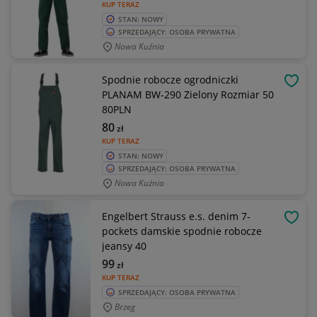
KUP TERAZ
STAN: NOWY
SPRZEDAJĄCY: OSOBA PRYWATNA
Nowa Kuźnia
Spodnie robocze ogrodniczki
OBSE
PLANAM BW-290 Zielony Rozmiar 50
80PLN
80
zł
KUP TERAZ
STAN: NOWY
SPRZEDAJĄCY: OSOBA PRYWATNA
Nowa Kuźnia
Engelbert Strauss e.s. denim 7-
OBSE
pockets damskie spodnie robocze
jeansy 40
99
zł
KUP TERAZ
SPRZEDAJĄCY: OSOBA PRYWATNA
Brzeg