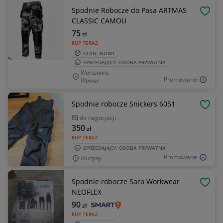
Spodnie Robocze do Pasa ARTMAS
OBSE
CLASSIC CAMOU
75
zł
KUP TERAZ
STAN: NOWY
SPRZEDAJĄCY: OSOBA PRYWATNA
Warszawa,
Promowane
Wawer
Spodnie robocze Snickers 6051
OBSE
do negocjacji
350
zł
KUP TERAZ
SPRZEDAJĄCY: OSOBA PRYWATNA
Promowane
Roczyny
Spodnie robocze Sara Workwear
OBSE
NEOFLEX
90
zł
KUP TERAZ