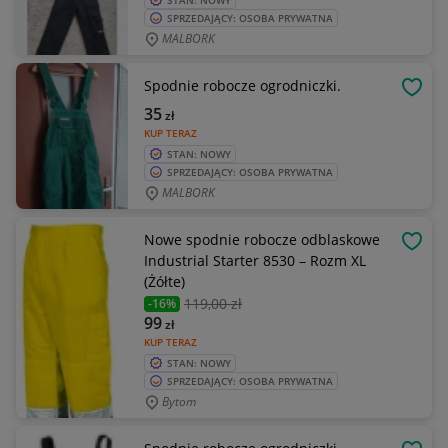
STAN: NOWY
SPRZEDAJĄCY: OSOBA PRYWATNA
MALBORK
Spodnie robocze ogrodniczki.
OBSE
35
zł
KUP TERAZ
STAN: NOWY
SPRZEDAJĄCY: OSOBA PRYWATNA
MALBORK
Nowe spodnie robocze odblaskowe
OBSE
Industrial Starter 8530 – Rozm XL
(Żółte)
119
,00 zł
-16%
99
zł
KUP TERAZ
STAN: NOWY
SPRZEDAJĄCY: OSOBA PRYWATNA
Bytom