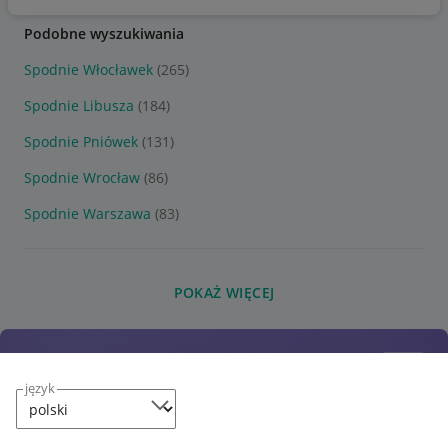
Podobne wyszukiwania
Spodnie Włocławek
(265)
Spodnie Libusza
(184)
Spodnie Pniówek
(131)
Spodnie Wrocław
(86)
Spodnie Warszawa
(83)
POKAŻ WIĘCEJ
język