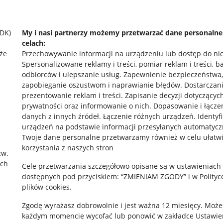
SDK)
My i nasi partnerzy możemy przetwarzać dane personaln
celach:
że
Przechowywanie informacji na urządzeniu lub dostęp do ni
Spersonalizowane reklamy i treści, pomiar reklam i treści, b
odbiorców i ulepszanie usług
.
Zapewnienie bezpieczeństwa,
zapobieganie oszustwom i naprawianie błędów
.
Dostarczani
prezentowanie reklam i treści
.
Zapisanie decyzji dotyczącyc
prywatności oraz informowanie o nich
.
Dopasowanie i łącze
danych z innych źródeł
.
Łączenie różnych urządzeń
.
Identyf
rawne
Pobierz aplikację
urządzeń na podstawie informacji przesyłanych automatycz
Twoje dane personalne przetwarzamy również w celu ułatw
korzystania z naszych stron
zw.
ach
 "cookies"
Cele przetwarzania szczegółowo opisane są w ustawieniach
dostępnych pod przyciskiem: “ZMIENIAM ZGODY” i w Polityc
ów "cookies"
plików cookies.
okalizacji
Zgodę wyrażasz dobrowolnie i jest ważna 12 miesięcy. Może
każdym momencie wycofać lub ponowić w zakładce
Ustawie
 Aktu o Usługach Cyfrowych