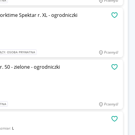
Przemyśl
ATNA
rktime Spektar r. XL - ogrodniczki
OBSERWU
Przemyśl
ĄCY: OSOBA PRYWATNA
 50 - zielone - ogrodniczki
OBSERWU
Przemyśl
ATNA
OBSERWU
ozmiar:
L