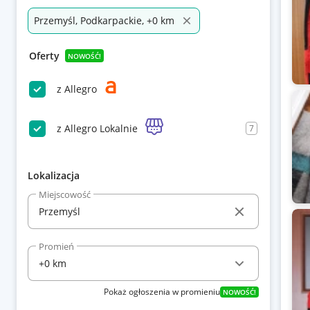
Przemyśl, Podkarpackie, +0 km
Oferty
NOWOŚĆ!
z Allegro
z Allegro Lokalnie
7
Lokalizacja
Miejscowość
Promień
Pokaż ogłoszenia w promieniu
NOWOŚĆ!