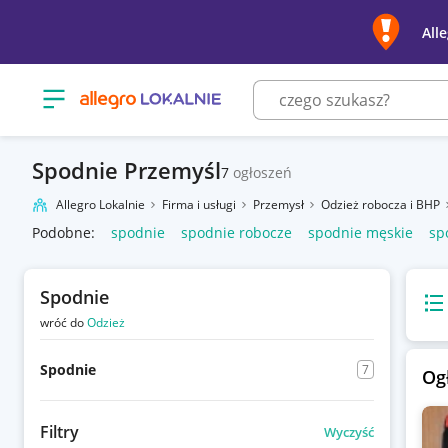
All
Otwórz menu z kategoriami
Spodnie Przemyśl
7
ogłoszeń
Allegro Lokalnie
Firma i usługi
Przemysł
Odzież robocza i BHP
Podobne:
spodnie
spodnie robocze
spodnie męskie
sp
Spodnie
Wido
wróć do
Odzież
Spodnie
7
Og
Filtry
Wyczyść