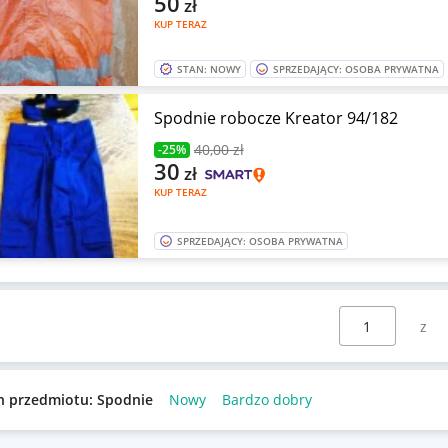
50
zł
KUP TERAZ
STAN: NOWY
SPRZEDAJĄCY: OSOBA PRYWATNA
Spodnie robocze Kreator 94/182
40
,00 zł
-25%
30
zł
KUP TERAZ
SPRZEDAJĄCY: OSOBA PRYWATNA
Wybierz stronę:
n przedmiotu: Spodnie
Nowy
Bardzo dobry