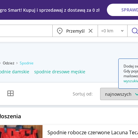
SPRAW
egro Smart! Kupuj i sprzedawaj z dostawą za 0 zł
Miasto
Wyczyść frazę
+
0
km
Odległość
szu
Odzież
Spodnie
Dodaj sw
Gdy poja
odnie damskie
spodnie dresowe męskie
mailowo
wyszuki
k listy
Widok siatki
Sortuj od:
łoszenia
Spodnie robocze czerwone Lacuna Tec