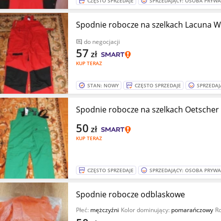
CZĘSTO SPRZEDAJE
SPRZEDAJĄCY: OSOBA PRYW
Spodnie robocze na szelkach Lacuna Wo
do negocjacji
57
zł
KUP TERAZ
STAN: NOWY
CZĘSTO SPRZEDAJE
SPRZEDAJ
Spodnie robocze na szelkach Oetscher r.
50
zł
KUP TERAZ
CZĘSTO SPRZEDAJE
SPRZEDAJĄCY: OSOBA PRYW
Spodnie robocze odblaskowe
Płeć:
mężczyźni
Kolor dominujący:
pomarańczowy
R