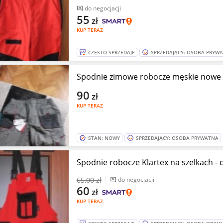
do negocjacji
55
zł
KUP TERAZ
CZĘSTO SPRZEDAJE
SPRZEDAJĄCY: OSOBA PRYW
Spodnie zimowe robocze męskie nowe
90
zł
KUP TERAZ
STAN: NOWY
SPRZEDAJĄCY: OSOBA PRYWATNA
Spodnie robocze Klartex na szelkach - 
65
,00 zł
do negocjacji
60
zł
KUP TERAZ