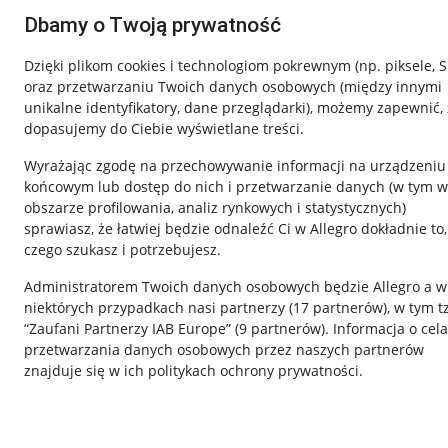
Dbamy o Twoją prywatność
Dzięki plikom cookies i technologiom pokrewnym
(np. piksele, 
oraz przetwarzaniu Twoich danych osobowych
(między innymi
unikalne identyfikatory, dane przeglądarki)
, możemy zapewnić, 
dopasujemy do Ciebie wyświetlane treści.
Wyrażając zgodę na przechowywanie informacji na urządzeniu
końcowym lub dostęp do nich i przetwarzanie danych (w tym w
obszarze profilowania, analiz rynkowych i statystycznych)
sprawiasz, że łatwiej będzie odnaleźć Ci w Allegro dokładnie to,
czego szukasz i potrzebujesz.
Przydatne informacje
Informacje p
Administratorem Twoich danych osobowych będzie Allegro a w
Jak to działa
Regulamin
niektórych przypadkach nasi partnerzy (
17
partnerów
), w tym t
“Zaufani Partnerzy IAB Europe” (
9
partnerów
). Informacja o cel
Napisz do nas
Polityka plików
przetwarzania danych osobowych przez naszych partnerów
Allegro Gadane dla sprzedających
Ustawienia plik
znajduje się w ich politykach ochrony prywatności.
Allegro Gadane dla kupujących
Udostępnianie l
Mapa miejscowości
Informacje dla