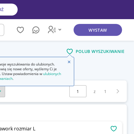
DŹ
WYSTAW
kaj
POLUB WYSZUKIWANIE
Zamknij wskazówkę
oje wyszukiwania do ulubionych.
wią się nowe oferty, wyślemy Ci je
. Ustaw powiadomienia w
ulubionych
waniach
.
Wybierz stronę:
Następna 
z
1
awork rozmiar L
OBSERWU