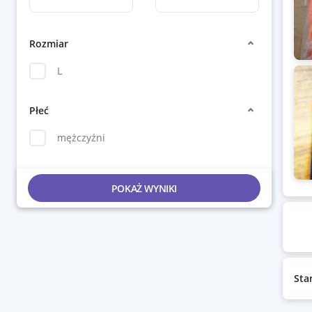
Rozmiar
L
Płeć
mężczyźni
POKAŻ WYNIKI
Sta