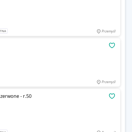
Przemyśl
ATNA
OBSERWU
Przemyśl
czerwone - r.50
OBSERWU