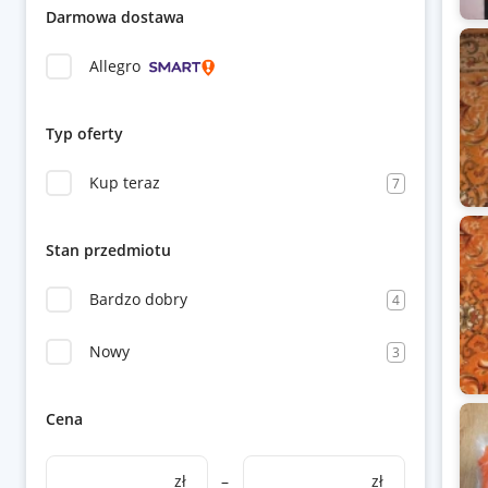
Darmowa dostawa
Allegro
Typ oferty
Kup teraz
7
Stan przedmiotu
Bardzo dobry
4
Nowy
3
Cena
zł
–
zł