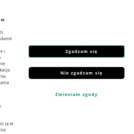
e w
ch
.
adanie
e i
Zgadzam się
h
nie
ikacja
Nie zgadzam się
nie
.
iania
Zmieniam zgody
e
sz ją w
nia