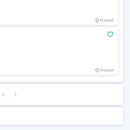
Przemyśl
OBSERWU
Przemyśl
Następna strona
z
1