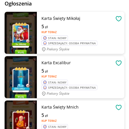
Ogłoszenia
Karta Święty Mikołaj
OBSE
5
zł
KUP TERAZ
STAN: NOWY
SPRZEDAJĄCY: OSOBA PRYWATNA
Piekary Śląskie
Karta Excalibur
OBSE
5
zł
KUP TERAZ
STAN: NOWY
SPRZEDAJĄCY: OSOBA PRYWATNA
Piekary Śląskie
Karta Święty Mnich
OBSE
5
zł
KUP TERAZ
STAN: NOWY