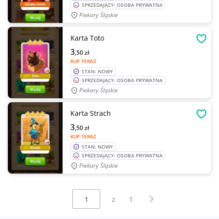
SPRZEDAJĄCY: OSOBA PRYWATNA
Piekary Śląskie
Karta Toto
OBSE
3
,50
zł
KUP TERAZ
STAN: NOWY
SPRZEDAJĄCY: OSOBA PRYWATNA
Piekary Śląskie
Karta Strach
OBSE
3
,50
zł
KUP TERAZ
STAN: NOWY
SPRZEDAJĄCY: OSOBA PRYWATNA
Piekary Śląskie
Wybierz stronę:
Następna strona
z
1