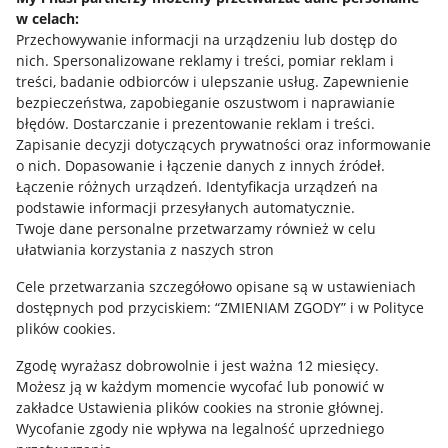
w celach:
Allegro Gadane dla sprzedających
Przechowywanie informacji na urządzeniu lub dostęp do
Allegro Gadane dla kupujących
nich
.
Spersonalizowane reklamy i treści, pomiar reklam i
treści, badanie odbiorców i ulepszanie usług
.
Zapewnienie
Mapa miejscowości
bezpieczeństwa, zapobieganie oszustwom i naprawianie
błędów
.
Dostarczanie i prezentowanie reklam i treści
.
Informacje prawne
Zapisanie decyzji dotyczących prywatności oraz informowanie
o nich
.
Dopasowanie i łączenie danych z innych źródeł
.
Regulamin
Łączenie różnych urządzeń
.
Identyfikacja urządzeń na
podstawie informacji przesyłanych automatycznie
.
Polityka plików "cookies"
Twoje dane personalne przetwarzamy również w celu
ułatwiania korzystania z naszych stron
Ustawienia plików "cookies"
Cele przetwarzania szczegółowo opisane są w ustawieniach
Udostępnianie lokalizacji
dostępnych pod przyciskiem: “ZMIENIAM ZGODY” i w Polityce
Informacje dla Aktu o Usługach Cyfrowych
plików cookies.
Zgodę wyrażasz dobrowolnie i jest ważna 12 miesięcy.
Pobierz aplikację
Możesz ją w każdym momencie wycofać lub ponowić w
zakładce
Ustawienia plików cookies
na stronie głównej.
Wycofanie zgody nie wpływa na legalność uprzedniego