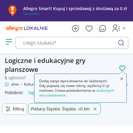
Allegro Smart! Kupuj i sprzedawaj z dostawą za 0 zł
Sprawdź »
Otwórz menu z kategoriami
szukaj
Logiczne i edukacyjne gry
planszowe
POL
5
ogłoszeń
Zamkn
Dodaj swoje wyszukiwania do ulubionych.
gro Lokalnie
Kultura i rozrywka
Gry
Planszowe
Logiczne i edukacyjne
Gdy pojawią się nowe oferty, wyślemy Ci je
mailowo. Ustaw powiadomienia w
ulubionych
Podobne:
logiczne i edukacyjne
wyszukiwaniach
.
Filtruj
Piekary Śląskie, Śląskie, +0 km