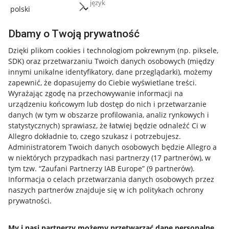
język
Dbamy o Twoją prywatność
Dzięki plikom cookies i technologiom pokrewnym
(np. piksele,
SDK)
oraz przetwarzaniu Twoich danych osobowych
(między
innymi unikalne identyfikatory, dane przeglądarki)
, możemy
zapewnić, że dopasujemy do Ciebie wyświetlane treści.
Wyrażając zgodę na przechowywanie informacji na
urządzeniu końcowym lub dostęp do nich i przetwarzanie
danych (w tym w obszarze profilowania, analiz rynkowych i
statystycznych) sprawiasz, że łatwiej będzie odnaleźć Ci w
Allegro dokładnie to, czego szukasz i potrzebujesz.
Administratorem Twoich danych osobowych będzie Allegro a
w niektórych przypadkach nasi partnerzy (
17
partnerów
), w
tym tzw. “Zaufani Partnerzy IAB Europe” (
9
partnerów
).
Przydatne informacje
Informacja o celach przetwarzania danych osobowych przez
naszych partnerów znajduje się w ich politykach ochrony
prywatności.
Jak to działa
Napisz do nas
My i nasi partnerzy możemy przetwarzać dane personalne