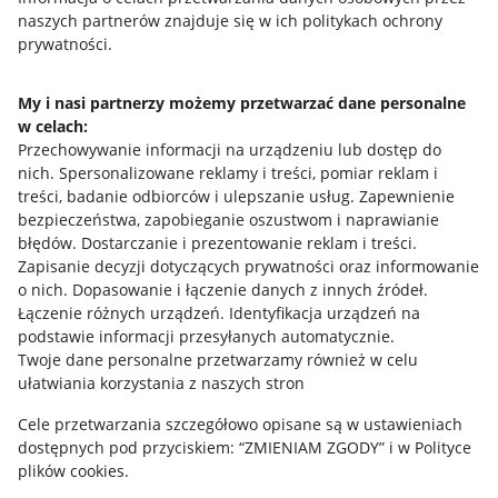
naszych partnerów znajduje się w ich politykach ochrony
prywatności.
Jak to działa
Napisz do nas
My i nasi partnerzy możemy przetwarzać dane personalne
w celach:
Allegro Gadane dla sprzedających
Przechowywanie informacji na urządzeniu lub dostęp do
Allegro Gadane dla kupujących
nich
.
Spersonalizowane reklamy i treści, pomiar reklam i
treści, badanie odbiorców i ulepszanie usług
.
Zapewnienie
Mapa miejscowości
bezpieczeństwa, zapobieganie oszustwom i naprawianie
błędów
.
Dostarczanie i prezentowanie reklam i treści
.
Informacje prawne
Zapisanie decyzji dotyczących prywatności oraz informowanie
o nich
.
Dopasowanie i łączenie danych z innych źródeł
.
Regulamin
Łączenie różnych urządzeń
.
Identyfikacja urządzeń na
podstawie informacji przesyłanych automatycznie
.
Polityka plików "cookies"
Twoje dane personalne przetwarzamy również w celu
ułatwiania korzystania z naszych stron
Ustawienia plików "cookies"
Cele przetwarzania szczegółowo opisane są w ustawieniach
Udostępnianie lokalizacji
dostępnych pod przyciskiem: “ZMIENIAM ZGODY” i w Polityce
Informacje dla Aktu o Usługach Cyfrowych
plików cookies.