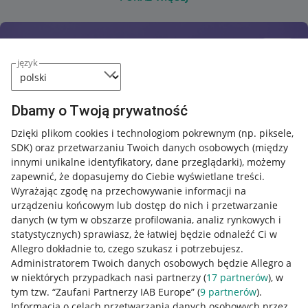
język
Dbamy o Twoją prywatność
Dzięki plikom cookies i technologiom pokrewnym
(np. piksele,
SDK)
oraz przetwarzaniu Twoich danych osobowych
(między
innymi unikalne identyfikatory, dane przeglądarki)
, możemy
zapewnić, że dopasujemy do Ciebie wyświetlane treści.
Wyrażając zgodę na przechowywanie informacji na
urządzeniu końcowym lub dostęp do nich i przetwarzanie
danych (w tym w obszarze profilowania, analiz rynkowych i
statystycznych) sprawiasz, że łatwiej będzie odnaleźć Ci w
Allegro dokładnie to, czego szukasz i potrzebujesz.
Administratorem Twoich danych osobowych będzie Allegro a
w niektórych przypadkach nasi partnerzy (
17
partnerów
), w
tym tzw. “Zaufani Partnerzy IAB Europe” (
9
partnerów
).
Przydatne informacje
Informacja o celach przetwarzania danych osobowych przez