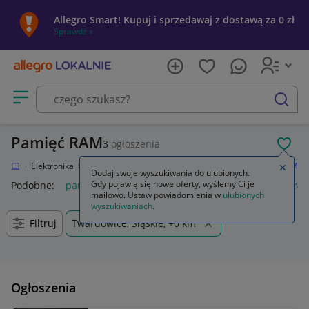
Allegro Smart! Kupuj i sprzedawaj z dostawą za 0 zł
Sprawdź »
Otwórz menu z kategoriami
szukaj
Pamięć RAM
3
ogłoszenia
POL
kalnie
Elektronika
Komputery
Podzespoły komputerowe
Pamięć RAM
Zamkn
Dodaj swoje wyszukiwania do ulubionych.
Gdy pojawią się nowe oferty, wyślemy Ci je
Podobne:
pamięć ram
pamięć ram ddr5
pamięć ram ddr4
mailowo. Ustaw powiadomienia w
ulubionych
wyszukiwaniach
.
Filtruj
Twardowice, Śląskie, +0 km
Ogłoszenia