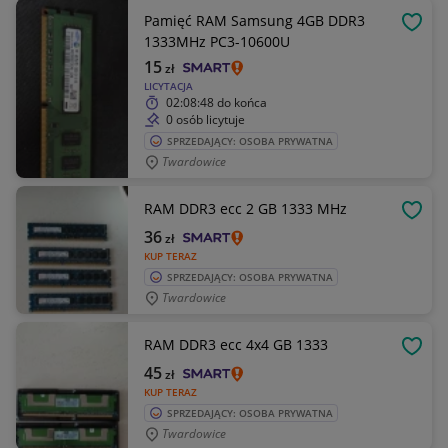
Pamięć RAM Samsung 4GB DDR3
OBSE
1333MHz PC3-10600U
15
zł
LICYTACJA
02:08:48
do końca
0 osób licytuje
SPRZEDAJĄCY: OSOBA PRYWATNA
Twardowice
RAM DDR3 ecc 2 GB 1333 MHz
OBSE
36
zł
KUP TERAZ
SPRZEDAJĄCY: OSOBA PRYWATNA
Twardowice
RAM DDR3 ecc 4x4 GB 1333
OBSE
45
zł
KUP TERAZ
SPRZEDAJĄCY: OSOBA PRYWATNA
Twardowice