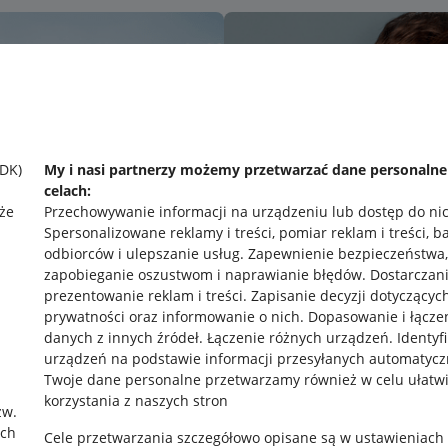
SDK)
My i nasi partnerzy możemy przetwarzać dane personaln
celach:
że
Przechowywanie informacji na urządzeniu lub dostęp do ni
Spersonalizowane reklamy i treści, pomiar reklam i treści, b
odbiorców i ulepszanie usług
.
Zapewnienie bezpieczeństwa,
zapobieganie oszustwom i naprawianie błędów
.
Dostarczani
prezentowanie reklam i treści
.
Zapisanie decyzji dotyczącyc
prywatności oraz informowanie o nich
.
Dopasowanie i łącze
danych z innych źródeł
.
Łączenie różnych urządzeń
.
Identyf
urządzeń na podstawie informacji przesyłanych automatycz
rawne
Pobierz aplikację
Twoje dane personalne przetwarzamy również w celu ułatw
korzystania z naszych stron
zw.
ach
Cele przetwarzania szczegółowo opisane są w ustawieniach