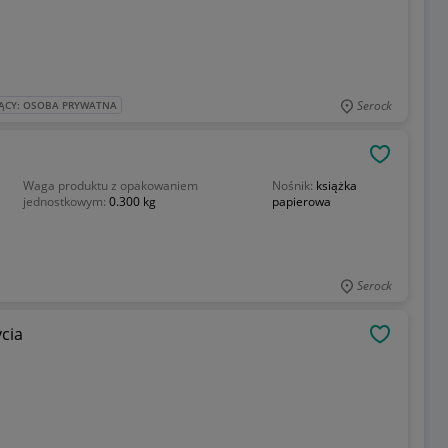
Serock
ĄCY: OSOBA PRYWATNA
OBSERWU
Waga produktu z opakowaniem
Nośnik:
książka
jednostkowym:
0.300 kg
papierowa
Serock
cia
OBSERWU