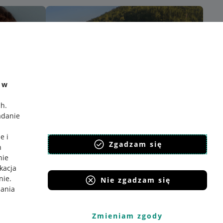
e w
ch
.
adanie
e i
Zgadzam się
h
nie
ikacja
nie
.
Nie zgadzam się
iania
Zmieniam zgody