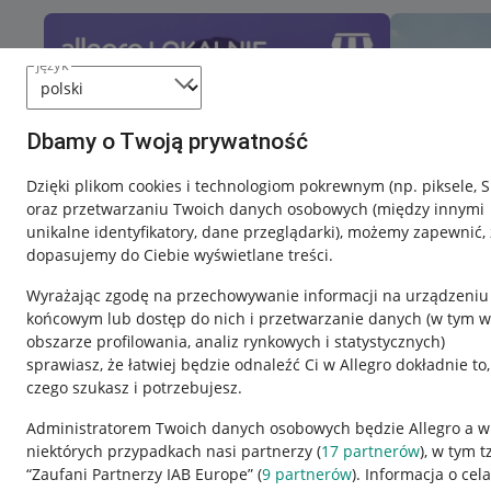
język
Dbamy o Twoją prywatność
Dzięki plikom cookies i technologiom pokrewnym
(np. piksele, 
oraz przetwarzaniu Twoich danych osobowych
(między innymi
unikalne identyfikatory, dane przeglądarki)
, możemy zapewnić, 
dopasujemy do Ciebie wyświetlane treści.
Wyrażając zgodę na przechowywanie informacji na urządzeniu
końcowym lub dostęp do nich i przetwarzanie danych (w tym w
obszarze profilowania, analiz rynkowych i statystycznych)
sprawiasz, że łatwiej będzie odnaleźć Ci w Allegro dokładnie to,
czego szukasz i potrzebujesz.
Przydatne informacje
Informacje p
Administratorem Twoich danych osobowych będzie Allegro a w
niektórych przypadkach nasi partnerzy (
17
partnerów
), w tym t
Jak to działa
Regulamin
“Zaufani Partnerzy IAB Europe” (
9
partnerów
). Informacja o cel