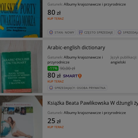
Gatunek:
Albumy krajoznawcze i przyrodnicze
80
zł
KUP TERAZ
STAN: NOWY
CZĘSTO SPRZEDAJE
SPRZEDAJ
Arabic-english dictionary
Gatunek:
Albumy krajoznawcze i
Język publikacji:
przyrodnicze
angielski
90
,00 zł
-11%
80
zł
KUP TERAZ
SPRZEDAJĄCY: OSOBA PRYWATNA
Książka Beata Pawlikowska W dżungli ży
Gatunek:
Albumy krajoznawcze i przyrodnicze
25
zł
KUP TERAZ