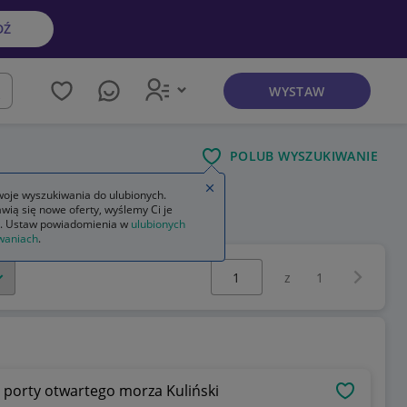
DŹ
WYSTAW
kaj
POLUB WYSZUKIWANIE
Zamknij wskazówkę
oje wyszukiwania do ulubionych.
wią się nowe oferty, wyślemy Ci je
. Ustaw powiadomienia w
ulubionych
waniach
.
Wybierz stronę:
Następna 
z
1
e porty otwartego morza Kuliński
OBSERWU