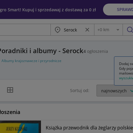
SPRAW
egro Smart! Kupuj i sprzedawaj z dostawą za 0 zł
Miasto
Wyczyść frazę
+
0
km
Odległość
szu
oradniki i albumy - Serock
4
ogłoszenia
Albumy krajoznawcze i przyrodnicze
Dodaj sw
Gdy poja
mailowo
wyszuki
k listy
Widok siatki
Sortuj od:
łoszenia
Książka przewodnik dla żeglarzy polski