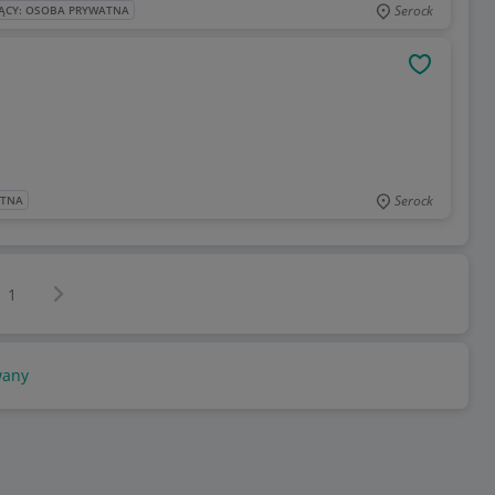
Serock
ĄCY: OSOBA PRYWATNA
OBSERWU
Serock
ATNA
Następna strona
z
1
wany