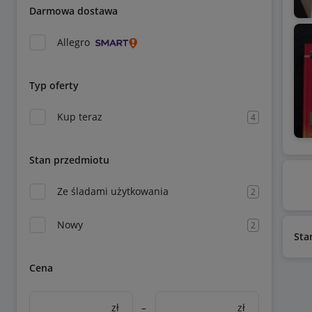
Darmowa dostawa
Allegro
Typ oferty
Kup teraz
4
Stan przedmiotu
Ze śladami użytkowania
2
Nowy
2
Sta
Cena
zł
–
zł