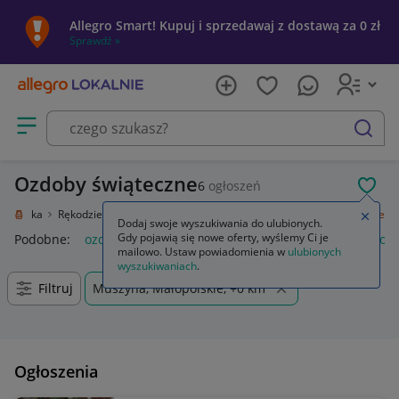
Allegro Smart! Kupuj i sprzedawaj z dostawą za 0 zł
Sprawdź »
Otwórz menu z kategoriami
szukaj
Ozdoby świąteczne
6
ogłoszeń
POL
e i sztuka
Rękodzieło
Przedmioty ręcznie wykonane
Ozdoby świąteczne
Zamkn
Dodaj swoje wyszukiwania do ulubionych.
Gdy pojawią się nowe oferty, wyślemy Ci je
Podobne:
ozdoby świąteczne
ozdoby świąteczne boże narod
mailowo. Ustaw powiadomienia w
ulubionych
wyszukiwaniach
.
Filtruj
Muszyna, Małopolskie, +0 km
Ogłoszenia