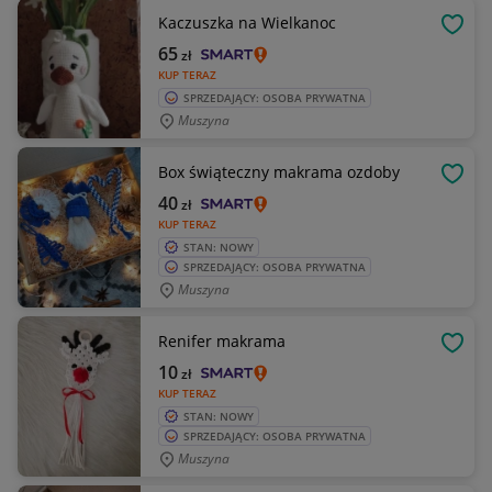
Kaczuszka na Wielkanoc
OBSE
65
zł
KUP TERAZ
SPRZEDAJĄCY: OSOBA PRYWATNA
Muszyna
Box świąteczny makrama ozdoby
OBSE
40
zł
KUP TERAZ
STAN: NOWY
SPRZEDAJĄCY: OSOBA PRYWATNA
Muszyna
Renifer makrama
OBSE
10
zł
KUP TERAZ
STAN: NOWY
SPRZEDAJĄCY: OSOBA PRYWATNA
Muszyna