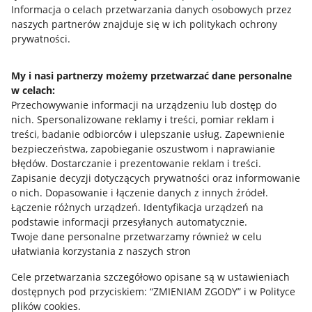
Przydatne informacje
Informacja o celach przetwarzania danych osobowych przez
naszych partnerów znajduje się w ich politykach ochrony
prywatności.
Jak to działa
Napisz do nas
My i nasi partnerzy możemy przetwarzać dane personalne
w celach:
Allegro Gadane dla sprzedających
Przechowywanie informacji na urządzeniu lub dostęp do
Allegro Gadane dla kupujących
nich
.
Spersonalizowane reklamy i treści, pomiar reklam i
treści, badanie odbiorców i ulepszanie usług
.
Zapewnienie
Mapa miejscowości
bezpieczeństwa, zapobieganie oszustwom i naprawianie
błędów
.
Dostarczanie i prezentowanie reklam i treści
.
Informacje prawne
Zapisanie decyzji dotyczących prywatności oraz informowanie
o nich
.
Dopasowanie i łączenie danych z innych źródeł
.
Regulamin
Łączenie różnych urządzeń
.
Identyfikacja urządzeń na
podstawie informacji przesyłanych automatycznie
.
Polityka plików "cookies"
Twoje dane personalne przetwarzamy również w celu
ułatwiania korzystania z naszych stron
Ustawienia plików "cookies"
Cele przetwarzania szczegółowo opisane są w ustawieniach
Udostępnianie lokalizacji
dostępnych pod przyciskiem: “ZMIENIAM ZGODY” i w Polityce
Informacje dla Aktu o Usługach Cyfrowych
plików cookies.