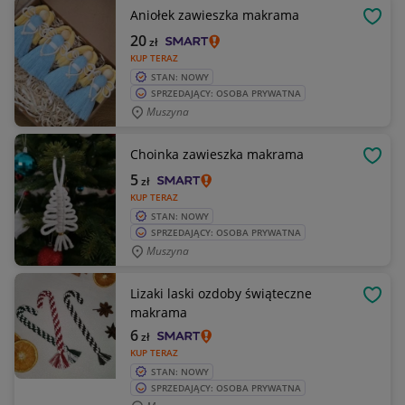
Aniołek zawieszka makrama
OBSE
20
zł
KUP TERAZ
STAN: NOWY
SPRZEDAJĄCY: OSOBA PRYWATNA
Muszyna
Choinka zawieszka makrama
OBSE
5
zł
KUP TERAZ
STAN: NOWY
SPRZEDAJĄCY: OSOBA PRYWATNA
Muszyna
Lizaki laski ozdoby świąteczne
OBSE
makrama
6
zł
KUP TERAZ
STAN: NOWY
SPRZEDAJĄCY: OSOBA PRYWATNA