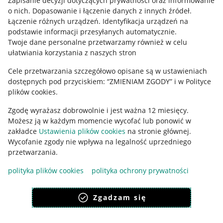
Zapisanie decyzji dotyczących prywatności oraz informowanie
o nich
.
Dopasowanie i łączenie danych z innych źródeł
.
Regulamin
Łączenie różnych urządzeń
.
Identyfikacja urządzeń na
podstawie informacji przesyłanych automatycznie
.
Polityka plików "cookies"
Twoje dane personalne przetwarzamy również w celu
ułatwiania korzystania z naszych stron
Ustawienia plików "cookies"
Cele przetwarzania szczegółowo opisane są w ustawieniach
Udostępnianie lokalizacji
dostępnych pod przyciskiem: “ZMIENIAM ZGODY” i w Polityce
Informacje dla Aktu o Usługach Cyfrowych
plików cookies.
Zgodę wyrażasz dobrowolnie i jest ważna 12 miesięcy.
Pobierz aplikację
Możesz ją w każdym momencie wycofać lub ponowić w
zakładce
Ustawienia plików cookies
na stronie głównej.
Wycofanie zgody nie wpływa na legalność uprzedniego
przetwarzania.
polityka plików cookies
polityka ochrony prywatności
Zgadzam się