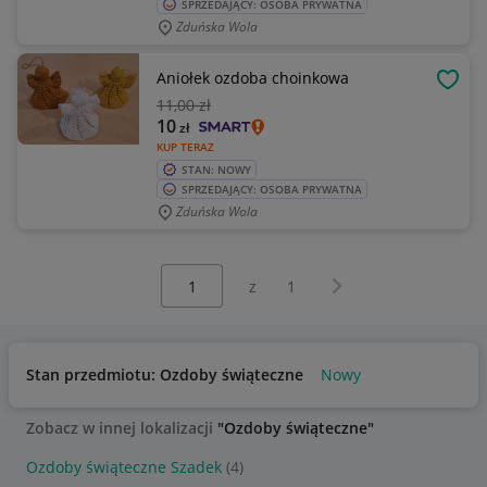
SPRZEDAJĄCY: OSOBA PRYWATNA
Zduńska Wola
Aniołek ozdoba choinkowa
OBSE
11
,00 zł
10
zł
KUP TERAZ
STAN: NOWY
SPRZEDAJĄCY: OSOBA PRYWATNA
Zduńska Wola
Wybierz stronę:
Następna strona
z
1
Stan przedmiotu: Ozdoby świąteczne
Nowy
Zobacz w innej lokalizacji
"Ozdoby świąteczne"
Ozdoby świąteczne Szadek
(4)