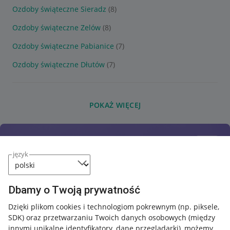
Ozdoby świąteczne Sieradz
(8)
Ozdoby świąteczne Zelów
(8)
Ozdoby świąteczne Pabianice
(7)
Ozdoby świąteczne Dłutów
(7)
POKAŻ WIĘCEJ
język
Dbamy o Twoją prywatność
Dzięki plikom cookies i technologiom pokrewnym
(np. piksele,
SDK)
oraz przetwarzaniu Twoich danych osobowych
(między
innymi unikalne identyfikatory, dane przeglądarki)
, możemy