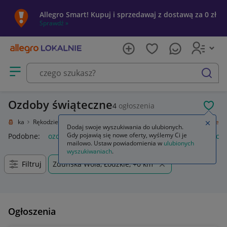
Allegro Smart! Kupuj i sprzedawaj z dostawą za 0 zł
Sprawdź »
Otwórz menu z kategoriami
szukaj
Ozdoby świąteczne
4
ogłoszenia
POL
e i sztuka
Rękodzieło
Przedmioty ręcznie wykonane
Ozdoby świąteczne
Zamkn
Dodaj swoje wyszukiwania do ulubionych.
Gdy pojawią się nowe oferty, wyślemy Ci je
Podobne:
ozdoby świąteczne
ozdoby świąteczne boże narod
mailowo. Ustaw powiadomienia w
ulubionych
wyszukiwaniach
.
Filtruj
Zduńska Wola, Łódzkie, +0 km
Ogłoszenia