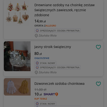
Drewniane ozdoby na choinkę zestaw
świątecznych zawieszek, ręcznie
zdobione
14
,99
zł
OFERTA Z
ALLEGRO
SPRZEDAJĄCY: OSOBA PRYWATNA
Zduńska Wola
Jasny stroik świąteczny
OBSE
80
zł
OGŁOSZENIE
STAN: NOWY
SPRZEDAJĄCY: OSOBA PRYWATNA
Zduńska Wola
Dzwoneczek ozdoba choinkowa
OBSE
11
,00 zł
10
zł
KUP TERAZ
STAN: NOWY