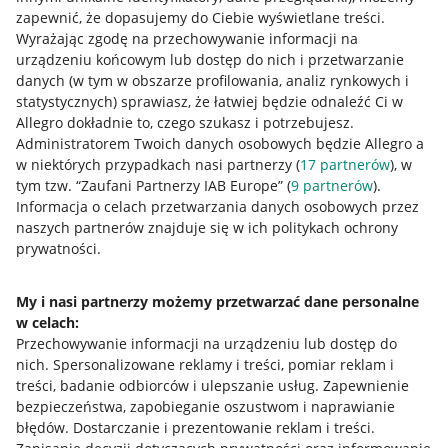
zapewnić, że dopasujemy do Ciebie wyświetlane treści.
Wyrażając zgodę na przechowywanie informacji na
urządzeniu końcowym lub dostęp do nich i przetwarzanie
danych (w tym w obszarze profilowania, analiz rynkowych i
statystycznych) sprawiasz, że łatwiej będzie odnaleźć Ci w
Allegro dokładnie to, czego szukasz i potrzebujesz.
Administratorem Twoich danych osobowych będzie Allegro a
w niektórych przypadkach nasi partnerzy (
17
partnerów
), w
tym tzw. “Zaufani Partnerzy IAB Europe” (
9
partnerów
).
Przydatne informacje
Informacja o celach przetwarzania danych osobowych przez
naszych partnerów znajduje się w ich politykach ochrony
prywatności.
Jak to działa
Napisz do nas
My i nasi partnerzy możemy przetwarzać dane personalne
w celach:
Allegro Gadane dla sprzedających
Przechowywanie informacji na urządzeniu lub dostęp do
Allegro Gadane dla kupujących
nich
.
Spersonalizowane reklamy i treści, pomiar reklam i
treści, badanie odbiorców i ulepszanie usług
.
Zapewnienie
Mapa miejscowości
bezpieczeństwa, zapobieganie oszustwom i naprawianie
błędów
.
Dostarczanie i prezentowanie reklam i treści
.
Informacje prawne