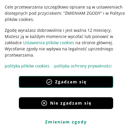
Cele przetwarzania szczegółowo opisane są w ustawieniach
Udostępnianie lokalizacji
dostępnych pod przyciskiem: “ZMIENIAM ZGODY” i w Polityce
Informacje dla Aktu o Usługach Cyfrowych
plików cookies.
Zgodę wyrażasz dobrowolnie i jest ważna 12 miesięcy.
Pobierz aplikację
Możesz ją w każdym momencie wycofać lub ponowić w
zakładce
Ustawienia plików cookies
na stronie głównej.
Wycofanie zgody nie wpływa na legalność uprzedniego
przetwarzania.
polityka plików cookies
polityka ochrony prywatności
Zgadzam się
Nie zgadzam się
Korzystanie z serwisu oznacza akceptację
regulaminu
.
Zmieniam zgody