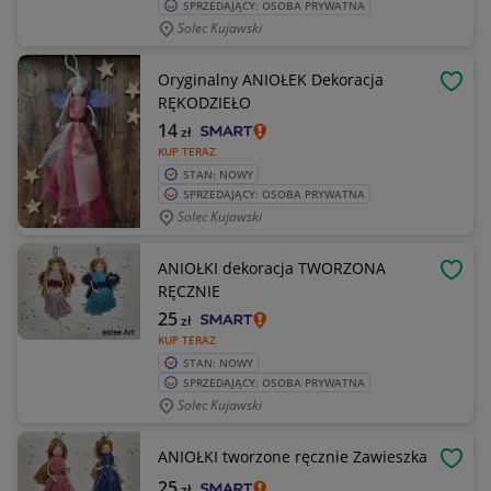
SPRZEDAJĄCY: OSOBA PRYWATNA
Solec Kujawski
Oryginalny ANIOŁEK Dekoracja
OBSE
RĘKODZIEŁO
14
zł
KUP TERAZ
STAN: NOWY
SPRZEDAJĄCY: OSOBA PRYWATNA
Solec Kujawski
ANIOŁKI dekoracja TWORZONA
OBSE
RĘCZNIE
25
zł
KUP TERAZ
STAN: NOWY
SPRZEDAJĄCY: OSOBA PRYWATNA
Solec Kujawski
ANIOŁKI tworzone ręcznie Zawieszka
OBSE
25
zł