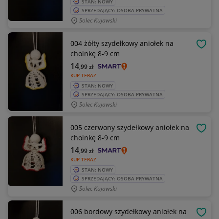
STAN: NOWY
SPRZEDAJĄCY: OSOBA PRYWATNA
Solec Kujawski
004 żółty szydełkowy aniołek na
OBSE
choinkę 8-9 cm
14
,99
zł
KUP TERAZ
STAN: NOWY
SPRZEDAJĄCY: OSOBA PRYWATNA
Solec Kujawski
005 czerwony szydełkowy aniołek na
OBSE
choinkę 8-9 cm
14
,99
zł
KUP TERAZ
STAN: NOWY
SPRZEDAJĄCY: OSOBA PRYWATNA
Solec Kujawski
006 bordowy szydełkowy aniołek na
OBSE