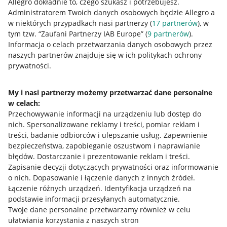
Allegro dokładnie to, czego szukasz i potrzebujesz.
Administratorem Twoich danych osobowych będzie Allegro a
w niektórych przypadkach nasi partnerzy (
17
partnerów
), w
tym tzw. “Zaufani Partnerzy IAB Europe” (
9
partnerów
).
Przydatne informacje
Informacja o celach przetwarzania danych osobowych przez
naszych partnerów znajduje się w ich politykach ochrony
prywatności.
Jak to działa
Napisz do nas
My i nasi partnerzy możemy przetwarzać dane personalne
w celach:
Allegro Gadane dla sprzedających
Przechowywanie informacji na urządzeniu lub dostęp do
Allegro Gadane dla kupujących
nich
.
Spersonalizowane reklamy i treści, pomiar reklam i
treści, badanie odbiorców i ulepszanie usług
.
Zapewnienie
Mapa miejscowości
bezpieczeństwa, zapobieganie oszustwom i naprawianie
błędów
.
Dostarczanie i prezentowanie reklam i treści
.
Informacje prawne
Zapisanie decyzji dotyczących prywatności oraz informowanie
o nich
.
Dopasowanie i łączenie danych z innych źródeł
.
Regulamin
Łączenie różnych urządzeń
.
Identyfikacja urządzeń na
podstawie informacji przesyłanych automatycznie
.
Polityka plików "cookies"
Twoje dane personalne przetwarzamy również w celu
ułatwiania korzystania z naszych stron
Ustawienia plików "cookies"