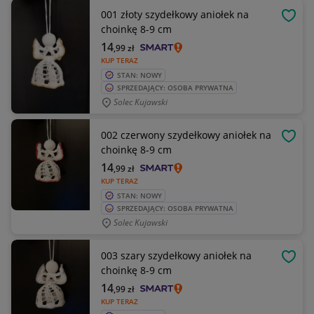
001 złoty szydełkowy aniołek na
OBSE
choinkę 8-9 cm
14
,99
zł
KUP TERAZ
STAN: NOWY
SPRZEDAJĄCY: OSOBA PRYWATNA
Solec Kujawski
002 czerwony szydełkowy aniołek na
OBSE
choinkę 8-9 cm
14
,99
zł
KUP TERAZ
STAN: NOWY
SPRZEDAJĄCY: OSOBA PRYWATNA
Solec Kujawski
003 szary szydełkowy aniołek na
OBSE
choinkę 8-9 cm
14
,99
zł
KUP TERAZ