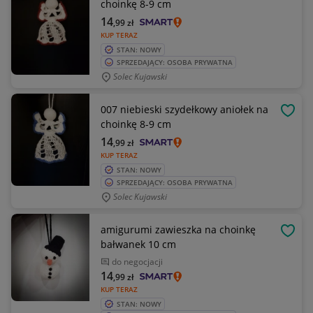
choinkę 8-9 cm
14
,99
zł
KUP TERAZ
STAN: NOWY
SPRZEDAJĄCY: OSOBA PRYWATNA
Solec Kujawski
007 niebieski szydełkowy aniołek na
OBSE
choinkę 8-9 cm
14
,99
zł
KUP TERAZ
STAN: NOWY
SPRZEDAJĄCY: OSOBA PRYWATNA
Solec Kujawski
amigurumi zawieszka na choinkę
OBSE
bałwanek 10 cm
do negocjacji
14
,99
zł
KUP TERAZ
STAN: NOWY