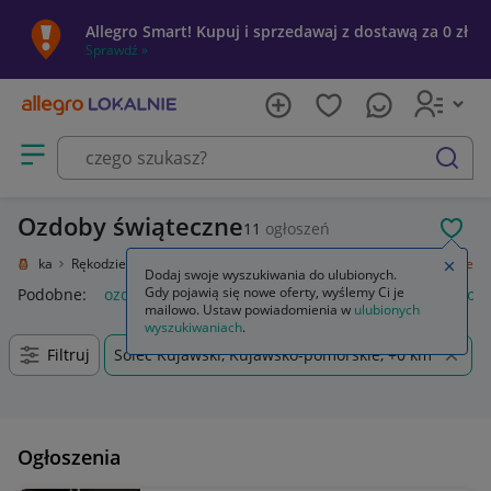
Allegro Smart! Kupuj i sprzedawaj z dostawą za 0 zł
Sprawdź »
Otwórz menu z kategoriami
szukaj
Ozdoby świąteczne
11
ogłoszeń
POL
e i sztuka
Rękodzieło
Przedmioty ręcznie wykonane
Ozdoby świąteczne
Zamkn
Dodaj swoje wyszukiwania do ulubionych.
Gdy pojawią się nowe oferty, wyślemy Ci je
Podobne:
ozdoby świąteczne
ozdoby świąteczne boże narod
mailowo. Ustaw powiadomienia w
ulubionych
wyszukiwaniach
.
Filtruj
Solec Kujawski, Kujawsko-pomorskie, +0 km
Ogłoszenia