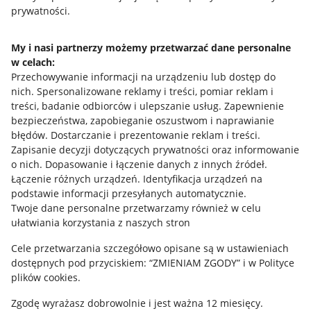
prywatności.
Jak to działa
Napisz do nas
My i nasi partnerzy możemy przetwarzać dane personalne
w celach:
Allegro Gadane dla sprzedających
Przechowywanie informacji na urządzeniu lub dostęp do
Allegro Gadane dla kupujących
nich
.
Spersonalizowane reklamy i treści, pomiar reklam i
treści, badanie odbiorców i ulepszanie usług
.
Zapewnienie
Mapa miejscowości
bezpieczeństwa, zapobieganie oszustwom i naprawianie
błędów
.
Dostarczanie i prezentowanie reklam i treści
.
Informacje prawne
Zapisanie decyzji dotyczących prywatności oraz informowanie
o nich
.
Dopasowanie i łączenie danych z innych źródeł
.
Regulamin
Łączenie różnych urządzeń
.
Identyfikacja urządzeń na
podstawie informacji przesyłanych automatycznie
.
Polityka plików "cookies"
Twoje dane personalne przetwarzamy również w celu
ułatwiania korzystania z naszych stron
Ustawienia plików "cookies"
Cele przetwarzania szczegółowo opisane są w ustawieniach
Udostępnianie lokalizacji
dostępnych pod przyciskiem: “ZMIENIAM ZGODY” i w Polityce
Informacje dla Aktu o Usługach Cyfrowych
plików cookies.
Zgodę wyrażasz dobrowolnie i jest ważna 12 miesięcy.
Pobierz aplikację