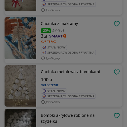
SPRZEDAJĄCY: OSOBA PRYWATNA
Janikowo
Choinka z makramy
OBSE
4
,00 zł
-25%
3
zł
KUP TERAZ
STAN: NOWY
SPRZEDAJĄCY: OSOBA PRYWATNA
Janikowo
Choinka metalowa z bombkami
OBSE
190
zł
OGŁOSZENIE
STAN: NOWY
SPRZEDAJĄCY: OSOBA PRYWATNA
Janikowo
Bombki akrylowe robione na
OBSE
szydełku