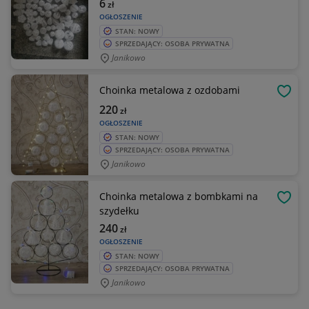
6
zł
OGŁOSZENIE
STAN: NOWY
SPRZEDAJĄCY: OSOBA PRYWATNA
Janikowo
Choinka metalowa z ozdobami
OBSE
220
zł
OGŁOSZENIE
STAN: NOWY
SPRZEDAJĄCY: OSOBA PRYWATNA
Janikowo
Choinka metalowa z bombkami na
OBSE
szydełku
240
zł
OGŁOSZENIE
STAN: NOWY
SPRZEDAJĄCY: OSOBA PRYWATNA
Janikowo