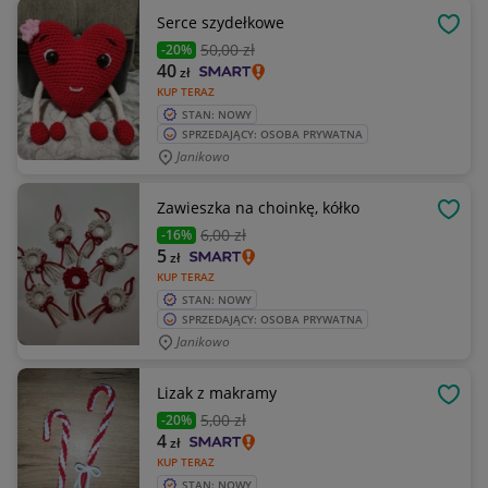
Serce szydełkowe
OBSE
50
,00 zł
-20%
40
zł
KUP TERAZ
STAN: NOWY
SPRZEDAJĄCY: OSOBA PRYWATNA
Janikowo
Zawieszka na choinkę, kółko
OBSE
6
,00 zł
-16%
5
zł
KUP TERAZ
STAN: NOWY
SPRZEDAJĄCY: OSOBA PRYWATNA
Janikowo
Lizak z makramy
OBSE
5
,00 zł
-20%
4
zł
KUP TERAZ
STAN: NOWY