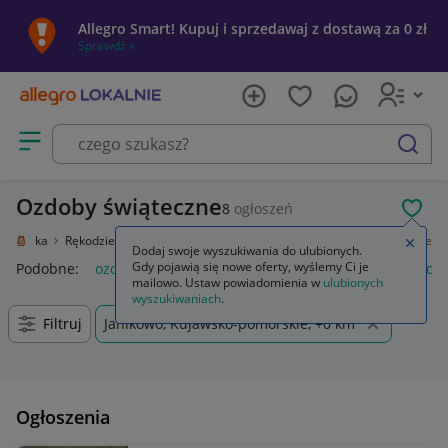
Allegro Smart! Kupuj i sprzedawaj z dostawą za 0 zł
Sprawdź »
Otwórz menu z kategoriami
szukaj
Ozdoby świąteczne
8
ogłoszeń
POL
e i sztuka
Rękodzieło
Przedmioty ręcznie wykonane
Ozdoby świąteczne
Zamkn
Dodaj swoje wyszukiwania do ulubionych.
Gdy pojawią się nowe oferty, wyślemy Ci je
Podobne:
ozdoby świąteczne
ozdoby świąteczne boże narod
mailowo. Ustaw powiadomienia w
ulubionych
wyszukiwaniach
.
Filtruj
Janikowo, Kujawsko-pomorskie, +0 km
Ogłoszenia