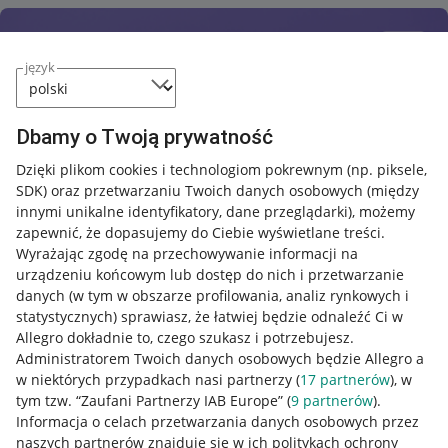
język
Dbamy o Twoją prywatność
Dzięki plikom cookies i technologiom pokrewnym
(np. piksele,
SDK)
oraz przetwarzaniu Twoich danych osobowych
(między
innymi unikalne identyfikatory, dane przeglądarki)
, możemy
zapewnić, że dopasujemy do Ciebie wyświetlane treści.
Wyrażając zgodę na przechowywanie informacji na
urządzeniu końcowym lub dostęp do nich i przetwarzanie
danych (w tym w obszarze profilowania, analiz rynkowych i
statystycznych) sprawiasz, że łatwiej będzie odnaleźć Ci w
Allegro dokładnie to, czego szukasz i potrzebujesz.
Administratorem Twoich danych osobowych będzie Allegro a
w niektórych przypadkach nasi partnerzy (
17
partnerów
), w
tym tzw. “Zaufani Partnerzy IAB Europe” (
9
partnerów
).
Przydatne informacje
Informacja o celach przetwarzania danych osobowych przez
naszych partnerów znajduje się w ich politykach ochrony