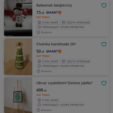
Bałwanek świąteczny
OBSE
15
zł
KUP TERAZ
STAN: NOWY
CZĘSTO SPRZEDAJE
SPRZEDAJĄCY: OSOBA PRYWATNA
Gniezno
Choinka handmade DIY
OBSE
50
zł
KUP TERAZ
STAN: NOWY
CZĘSTO SPRZEDAJE
SPRZEDAJĄCY: OSOBA PRYWATNA
Gniezno
Obraz szydelkiem"Zielone Jabłko"
OBSE
499
zł
KUP TERAZ
STAN: NOWY
SPRZEDAJĄCY: OSOBA PRYWATNA
Gniezno