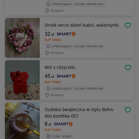
SPRZEDAJĄCY: OSOBA PRYWATNA
Gniezno
Stroik serce dzień babci, walentynki
OBSE
32
zł
KUP TERAZ
SPRZEDAJĄCY: OSOBA PRYWATNA
Gniezno
Miś z różyczek..
OBSE
45
zł
KUP TERAZ
SPRZEDAJĄCY: OSOBA PRYWATNA
Gniezno
Ozdoba świąteczna w stylu Boho,
OBSE
eko bombka 057
8
zł
KUP TERAZ
STAN: NOWY