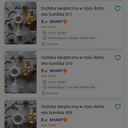
Ozdoba świąteczna w stylu Boho,
OBSE
eko bombka 011
8
zł
KUP TERAZ
STAN: NOWY
SPRZEDAJĄCY: OSOBA PRYWATNA
Gniezno
Ozdoba świąteczna w stylu Boho,
OBSE
eko bombka 010
8
zł
KUP TERAZ
STAN: NOWY
SPRZEDAJĄCY: OSOBA PRYWATNA
Gniezno
Ozdoba świąteczna w stylu Boho,
OBSE
eko bombka 009
8
zł
KUP TERAZ