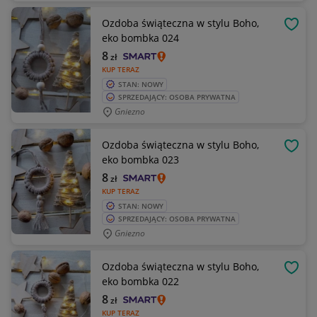
Ozdoba świąteczna w stylu Boho,
OBSE
eko bombka 024
8
zł
KUP TERAZ
STAN: NOWY
SPRZEDAJĄCY: OSOBA PRYWATNA
Gniezno
Ozdoba świąteczna w stylu Boho,
OBSE
eko bombka 023
8
zł
KUP TERAZ
STAN: NOWY
SPRZEDAJĄCY: OSOBA PRYWATNA
Gniezno
Ozdoba świąteczna w stylu Boho,
OBSE
eko bombka 022
8
zł
KUP TERAZ