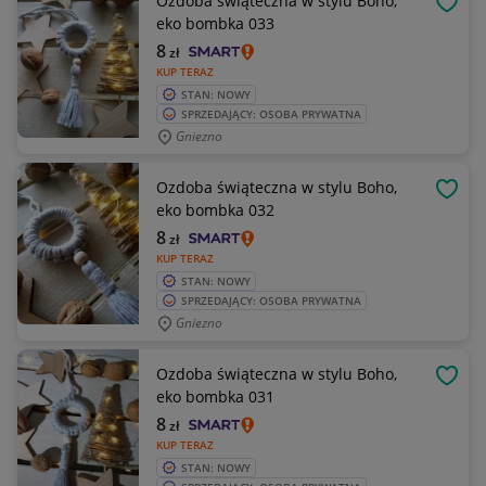
Ozdoba świąteczna w stylu Boho,
OBSE
eko bombka 033
8
zł
KUP TERAZ
STAN: NOWY
SPRZEDAJĄCY: OSOBA PRYWATNA
Gniezno
Ozdoba świąteczna w stylu Boho,
OBSE
eko bombka 032
8
zł
KUP TERAZ
STAN: NOWY
SPRZEDAJĄCY: OSOBA PRYWATNA
Gniezno
Ozdoba świąteczna w stylu Boho,
OBSE
eko bombka 031
8
zł
KUP TERAZ
STAN: NOWY