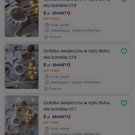
OBSE
eko bombka 019
8
zł
KUP TERAZ
STAN: NOWY
SPRZEDAJĄCY: OSOBA PRYWATNA
Gniezno
Ozdoba świąteczna w stylu Boho,
OBSE
eko bombka 018
8
zł
KUP TERAZ
STAN: NOWY
SPRZEDAJĄCY: OSOBA PRYWATNA
Gniezno
Ozdoba świąteczna w stylu Boho,
OBSE
eko bombka 017
8
zł
KUP TERAZ
STAN: NOWY
SPRZEDAJĄCY: OSOBA PRYWATNA