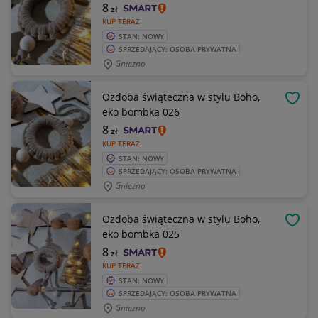
8
zł
KUP TERAZ
STAN: NOWY
SPRZEDAJĄCY: OSOBA PRYWATNA
Gniezno
Ozdoba świąteczna w stylu Boho,
OBSE
eko bombka 026
8
zł
KUP TERAZ
STAN: NOWY
SPRZEDAJĄCY: OSOBA PRYWATNA
Gniezno
Ozdoba świąteczna w stylu Boho,
OBSE
eko bombka 025
8
zł
KUP TERAZ
STAN: NOWY
SPRZEDAJĄCY: OSOBA PRYWATNA
Gniezno