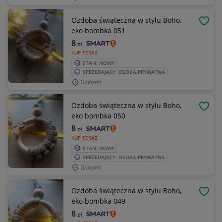
Ozdoba świąteczna w stylu Boho,
OBSE
eko bombka 051
8
zł
KUP TERAZ
STAN: NOWY
SPRZEDAJĄCY: OSOBA PRYWATNA
Gniezno
Ozdoba świąteczna w stylu Boho,
OBSE
eko bombka 050
8
zł
KUP TERAZ
STAN: NOWY
SPRZEDAJĄCY: OSOBA PRYWATNA
Gniezno
Ozdoba świąteczna w stylu Boho,
OBSE
eko bombka 049
8
zł