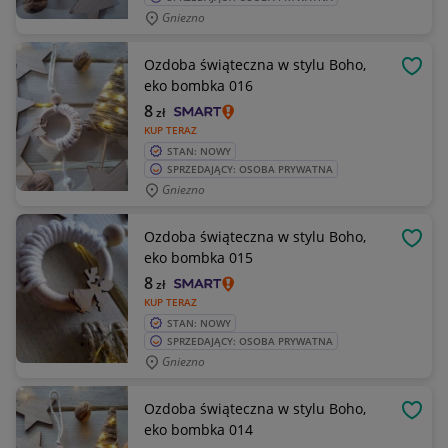
Gniezno
Ozdoba świąteczna w stylu Boho,
OBSE
eko bombka 016
8
zł
KUP TERAZ
STAN: NOWY
SPRZEDAJĄCY: OSOBA PRYWATNA
Gniezno
Ozdoba świąteczna w stylu Boho,
OBSE
eko bombka 015
8
zł
KUP TERAZ
STAN: NOWY
SPRZEDAJĄCY: OSOBA PRYWATNA
Gniezno
Ozdoba świąteczna w stylu Boho,
OBSE
eko bombka 014