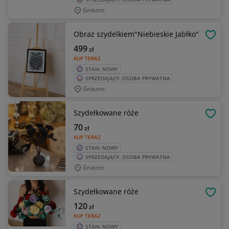
Gniezno
Obraz szydelkiem"Niebieskie Jabłko"
OBSE
499
zł
KUP TERAZ
STAN: NOWY
SPRZEDAJĄCY: OSOBA PRYWATNA
Gniezno
Szydełkowane róże
OBSE
70
zł
KUP TERAZ
STAN: NOWY
SPRZEDAJĄCY: OSOBA PRYWATNA
Gniezno
Szydełkowane róże
OBSE
120
zł
KUP TERAZ
STAN: NOWY