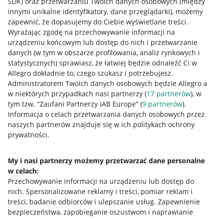
SDK)
oraz przetwarzaniu Twoich danych osobowych
(między
innymi unikalne identyfikatory, dane przeglądarki)
, możemy
zapewnić, że dopasujemy do Ciebie wyświetlane treści.
Wyrażając zgodę na przechowywanie informacji na
urządzeniu końcowym lub dostęp do nich i przetwarzanie
danych (w tym w obszarze profilowania, analiz rynkowych i
statystycznych) sprawiasz, że łatwiej będzie odnaleźć Ci w
Allegro dokładnie to, czego szukasz i potrzebujesz.
Administratorem Twoich danych osobowych będzie Allegro a
w niektórych przypadkach nasi partnerzy (
17
partnerów
), w
tym tzw. “Zaufani Partnerzy IAB Europe” (
9
partnerów
).
Przydatne informacje
Informacja o celach przetwarzania danych osobowych przez
naszych partnerów znajduje się w ich politykach ochrony
prywatności.
Jak to działa
Napisz do nas
My i nasi partnerzy możemy przetwarzać dane personalne
w celach:
Allegro Gadane dla sprzedających
Przechowywanie informacji na urządzeniu lub dostęp do
Allegro Gadane dla kupujących
nich
.
Spersonalizowane reklamy i treści, pomiar reklam i
treści, badanie odbiorców i ulepszanie usług
.
Zapewnienie
Mapa miejscowości
bezpieczeństwa, zapobieganie oszustwom i naprawianie