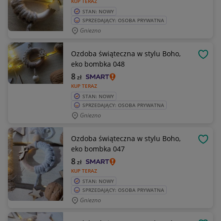
KUP TERAZ
STAN: NOWY
SPRZEDAJĄCY: OSOBA PRYWATNA
Gniezno
Ozdoba świąteczna w stylu Boho,
OBSE
eko bombka 048
8
zł
KUP TERAZ
STAN: NOWY
SPRZEDAJĄCY: OSOBA PRYWATNA
Gniezno
Ozdoba świąteczna w stylu Boho,
OBSE
eko bombka 047
8
zł
KUP TERAZ
STAN: NOWY
SPRZEDAJĄCY: OSOBA PRYWATNA
Gniezno