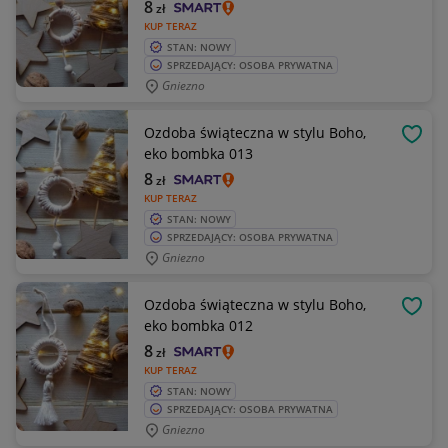
8
zł
KUP TERAZ
STAN: NOWY
SPRZEDAJĄCY: OSOBA PRYWATNA
Gniezno
Ozdoba świąteczna w stylu Boho,
OBSE
eko bombka 013
8
zł
KUP TERAZ
STAN: NOWY
SPRZEDAJĄCY: OSOBA PRYWATNA
Gniezno
Ozdoba świąteczna w stylu Boho,
OBSE
eko bombka 012
8
zł
KUP TERAZ
STAN: NOWY
SPRZEDAJĄCY: OSOBA PRYWATNA
Gniezno