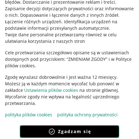
błędów
.
Dostarczanie i prezentowanie reklam i treści
.
Informacje prawne
Zapisanie decyzji dotyczących prywatności oraz informowanie
o nich
.
Dopasowanie i łączenie danych z innych źródeł
.
Regulamin
Łączenie różnych urządzeń
.
Identyfikacja urządzeń na
podstawie informacji przesyłanych automatycznie
.
Polityka plików "cookies"
Twoje dane personalne przetwarzamy również w celu
ułatwiania korzystania z naszych stron
Ustawienia plików "cookies"
Cele przetwarzania szczegółowo opisane są w ustawieniach
Udostępnianie lokalizacji
dostępnych pod przyciskiem: “ZMIENIAM ZGODY” i w Polityce
Informacje dla Aktu o Usługach Cyfrowych
plików cookies.
Zgodę wyrażasz dobrowolnie i jest ważna 12 miesięcy.
Pobierz aplikację
Możesz ją w każdym momencie wycofać lub ponowić w
zakładce
Ustawienia plików cookies
na stronie głównej.
Wycofanie zgody nie wpływa na legalność uprzedniego
przetwarzania.
polityka plików cookies
polityka ochrony prywatności
Zgadzam się