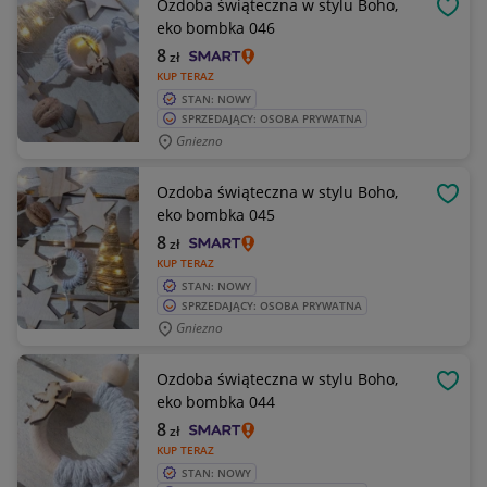
Ozdoba świąteczna w stylu Boho,
OBSE
eko bombka 046
8
zł
KUP TERAZ
STAN: NOWY
SPRZEDAJĄCY: OSOBA PRYWATNA
Gniezno
Ozdoba świąteczna w stylu Boho,
OBSE
eko bombka 045
8
zł
KUP TERAZ
STAN: NOWY
SPRZEDAJĄCY: OSOBA PRYWATNA
Gniezno
Ozdoba świąteczna w stylu Boho,
OBSE
eko bombka 044
8
zł
KUP TERAZ
STAN: NOWY