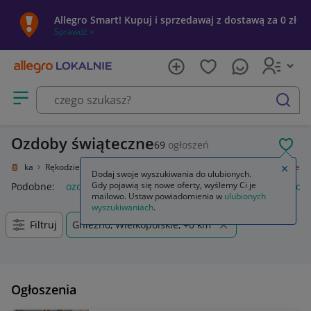
Allegro Smart! Kupuj i sprzedawaj z dostawą za 0 zł
Sprawdź »
Otwórz menu z kategoriami
szukaj
Ozdoby świąteczne
69
ogłoszeń
POL
e i sztuka
Rękodzieło
Przedmioty ręcznie wykonane
Ozdoby świąteczne
Zamkn
Dodaj swoje wyszukiwania do ulubionych.
Gdy pojawią się nowe oferty, wyślemy Ci je
Podobne:
ozdoby świąteczne
ozdoby świąteczne boże narod
mailowo. Ustaw powiadomienia w
ulubionych
wyszukiwaniach
.
Filtruj
Gniezno, Wielkopolskie, +0 km
Ogłoszenia