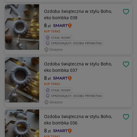
Ozdoba świąteczna w stylu Boho,
OBSE
eko bombka 038
8
zł
KUP TERAZ
STAN: NOWY
SPRZEDAJĄCY: OSOBA PRYWATNA
Gniezno
Ozdoba świąteczna w stylu Boho,
OBSE
eko bombka 037
8
zł
KUP TERAZ
STAN: NOWY
SPRZEDAJĄCY: OSOBA PRYWATNA
Gniezno
Ozdoba świąteczna w stylu Boho,
OBSE
eko bombka 036
8
zł
KUP TERAZ