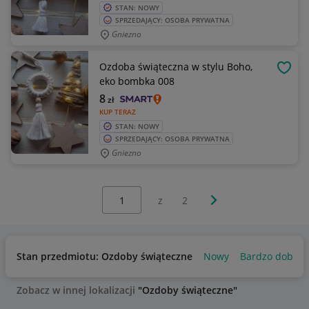
STAN: NOWY
SPRZEDAJĄCY: OSOBA PRYWATNA
Gniezno
Ozdoba świąteczna w stylu Boho,
OBSE
eko bombka 008
8
zł
KUP TERAZ
STAN: NOWY
SPRZEDAJĄCY: OSOBA PRYWATNA
Gniezno
Wybierz stronę:
Następna strona
z
2
Stan przedmiotu: Ozdoby świąteczne
Nowy
Bardzo dobry
Zobacz w innej lokalizacji
"Ozdoby świąteczne"