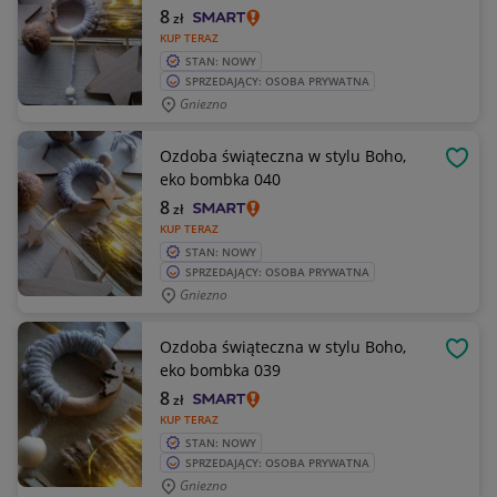
8
zł
KUP TERAZ
STAN: NOWY
SPRZEDAJĄCY: OSOBA PRYWATNA
Gniezno
Ozdoba świąteczna w stylu Boho,
OBSE
eko bombka 040
8
zł
KUP TERAZ
STAN: NOWY
SPRZEDAJĄCY: OSOBA PRYWATNA
Gniezno
Ozdoba świąteczna w stylu Boho,
OBSE
eko bombka 039
8
zł
KUP TERAZ
STAN: NOWY
SPRZEDAJĄCY: OSOBA PRYWATNA
Gniezno