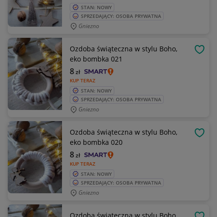
STAN: NOWY
SPRZEDAJĄCY: OSOBA PRYWATNA
Gniezno
Ozdoba świąteczna w stylu Boho,
OBSE
eko bombka 021
8
zł
KUP TERAZ
STAN: NOWY
SPRZEDAJĄCY: OSOBA PRYWATNA
Gniezno
Ozdoba świąteczna w stylu Boho,
OBSE
eko bombka 020
8
zł
KUP TERAZ
STAN: NOWY
SPRZEDAJĄCY: OSOBA PRYWATNA
Gniezno
Ozdoba świąteczna w stylu Boho,