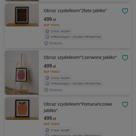
Obraz szydelkiem"Złote Jabłko"
OBSE
499
zł
KUP TERAZ
STAN: NOWY
SPRZEDAJĄCY: OSOBA PRYWATNA
Gniezno
Obraz szydelkiem"Czerwone Jabłko"
OBSE
499
zł
KUP TERAZ
STAN: NOWY
SPRZEDAJĄCY: OSOBA PRYWATNA
Gniezno
Obraz szydelkiem"Pomarańczowe
OBSE
Jabłko"
499
zł
KUP TERAZ
STAN: NOWY
SPRZEDAJĄCY: OSOBA PRYWATNA