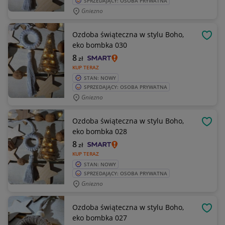
SPRZEDAJĄCY: OSOBA PRYWATNA
Gniezno
Ozdoba świąteczna w stylu Boho,
OBSE
eko bombka 030
8
zł
KUP TERAZ
STAN: NOWY
SPRZEDAJĄCY: OSOBA PRYWATNA
Gniezno
Ozdoba świąteczna w stylu Boho,
OBSE
eko bombka 028
8
zł
KUP TERAZ
STAN: NOWY
SPRZEDAJĄCY: OSOBA PRYWATNA
Gniezno
Ozdoba świąteczna w stylu Boho,
OBSE
eko bombka 027