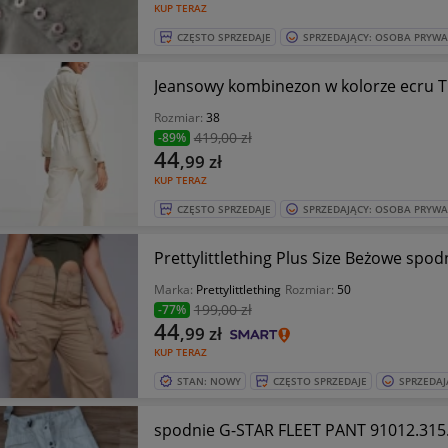
KUP TERAZ
CZĘSTO SPRZEDAJE
SPRZEDAJĄCY: OSOBA PRYW
Rozmiar:
38
419
,00 zł
-89%
44
,99
zł
KUP TERAZ
CZĘSTO SPRZEDAJE
SPRZEDAJĄCY: OSOBA PRYW
Prettylittlething Pl
Marka:
Prettylittlething
Rozmiar:
50
199
,00 zł
-77%
44
,99
zł
KUP TERAZ
STAN: NOWY
CZĘSTO SPRZEDAJE
SPRZEDAJ
spodnie G-STAR FLEET PANT 91012.315