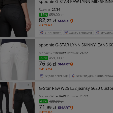
spodnie G-STAR RAW LYNN MID SKINNY
Rozmiar:
27/34
659
,00 zł
-87%
82
,22
zł
KUP TERAZ
STAN: NOWY
CZĘSTO SPRZEDAJE
SPRZEDAJ
spodnie G-STAR LYNN SKINNY JEANS 60
Marka:
G-Star RAW
Rozmiar:
24/32
459
,90 zł
-83%
76
,66
zł
KUP TERAZ
CZĘSTO SPRZEDAJE
SPRZEDAJĄCY: OSOBA PRYW
G-Star Raw W25 L32 jeansy 5620 Custo
Marka:
G-Star RAW
Rozmiar:
25/32
439
,99 zł
-83%
71
,99
zł
KUP TERAZ