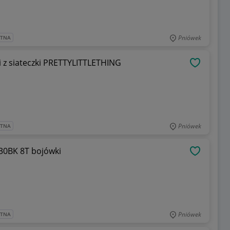
Pniówek
ATNA
z siateczki PRETTYLITTLETHING
OBSERWU
Pniówek
ATNA
30BK 8T bojówki
OBSERWU
Pniówek
ATNA