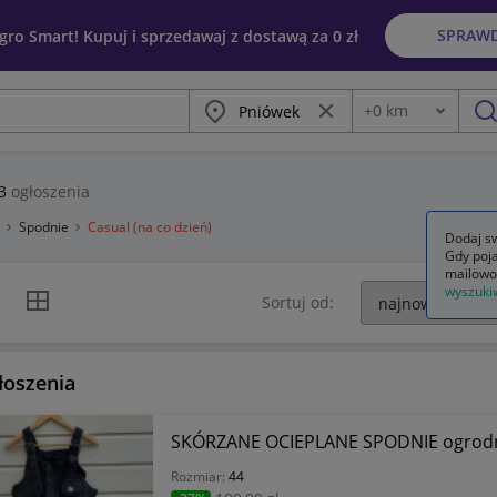
SPRAW
egro Smart! Kupuj i sprzedawaj z dostawą za 0 zł
Miasto
Wyczyść frazę
+
0
km
Odległość
szu
3
ogłoszenia
a
Spodnie
Casual (na co dzień)
Dodaj sw
Gdy poja
mailowo
wyszuki
k listy
Widok siatki
Sortuj od:
łoszenia
Rozmiar:
44