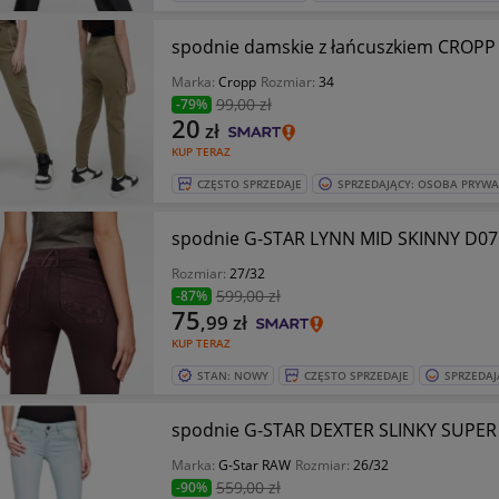
Marka:
Cropp
Rozmiar:
34
99
,00 zł
-79%
20
zł
KUP TERAZ
CZĘSTO SPRZEDAJE
SPRZEDAJĄCY: OSOBA PRYW
spodnie G-STAR LYNN MID SKINNY D07
Rozmiar:
27/32
599
,00 zł
-87%
75
,99
zł
KUP TERAZ
STAN: NOWY
CZĘSTO SPRZEDAJE
SPRZEDAJ
spodnie G-STAR DEXTER SLINKY SUPER
Marka:
G-Star RAW
Rozmiar:
26/32
559
,00 zł
-90%