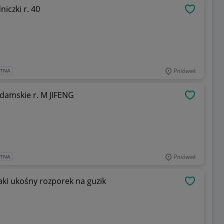
iczki r. 40
OBSERWU
Pniówek
ATNA
 damskie r. M JIFENG
OBSERWU
Pniówek
ATNA
aki ukośny rozporek na guzik
OBSERWU