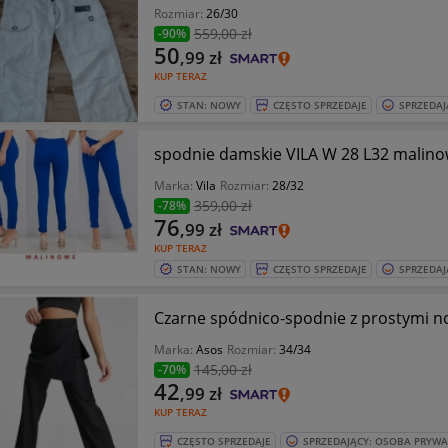
Rozmiar:
26/30
559
,00 zł
-90%
50
,99
zł
KUP TERAZ
STAN: NOWY
CZĘSTO SPRZEDAJE
SPRZEDAJ
spodnie damskie VILA W 28 L32 malin
Marka:
Vila
Rozmiar:
28/32
359
,00 zł
-78%
76
,99
zł
KUP TERAZ
STAN: NOWY
CZĘSTO SPRZEDAJE
SPRZEDAJ
Marka:
Asos
Rozmiar:
34/34
145
,00 zł
-70%
42
,99
zł
KUP TERAZ
CZĘSTO SPRZEDAJE
SPRZEDAJĄCY: OSOBA PRYW