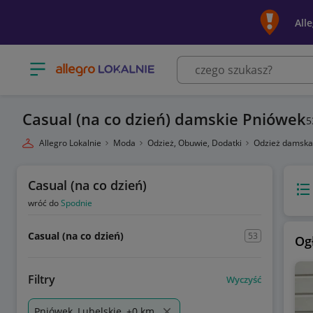
All
Otwórz menu z kategoriami
Casual (na co dzień) damskie Pniówek
5
Allegro Lokalnie
Moda
Odzież, Obuwie, Dodatki
Odzież damsk
Casual (na co dzień)
Wido
wróć do
Spodnie
Casual (na co dzień)
53
Og
Filtry
Wyczyść
Pniówek, Lubelskie, +0 km