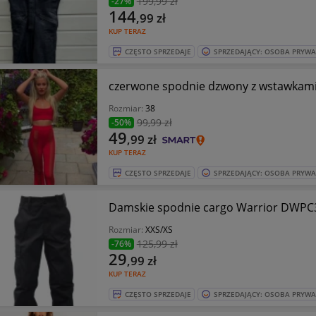
199
,99 zł
-27%
144
,99
zł
KUP TERAZ
CZĘSTO SPRZEDAJE
SPRZEDAJĄCY: OSOBA PRYW
czerwone spodnie dzwony z wstawkami 
Rozmiar:
38
99
,99 zł
-50%
49
,99
zł
KUP TERAZ
CZĘSTO SPRZEDAJE
SPRZEDAJĄCY: OSOBA PRYW
Damskie spodnie cargo Warrior DWPC
Rozmiar:
XXS/XS
125
,99 zł
-76%
29
,99
zł
KUP TERAZ
CZĘSTO SPRZEDAJE
SPRZEDAJĄCY: OSOBA PRYW