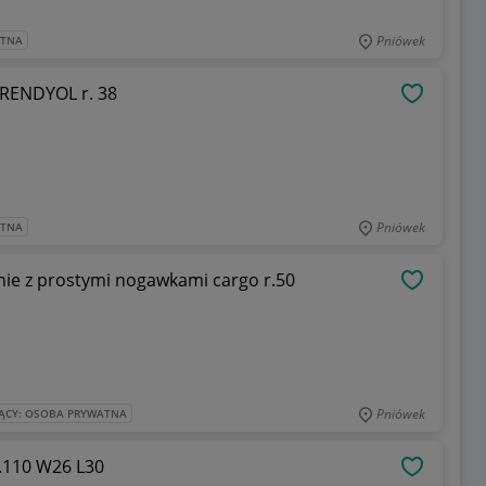
Pniówek
ATNA
Jeansowy kombinezon w kolorze ecru TRENDYOL r. 38
OBSERWU
Pniówek
ATNA
us Size Beżowe spodnie z prostymi nogawkami cargo r.50
OBSERWU
Pniówek
ĄCY: OSOBA PRYWATNA
.110 W26 L30
OBSERWU