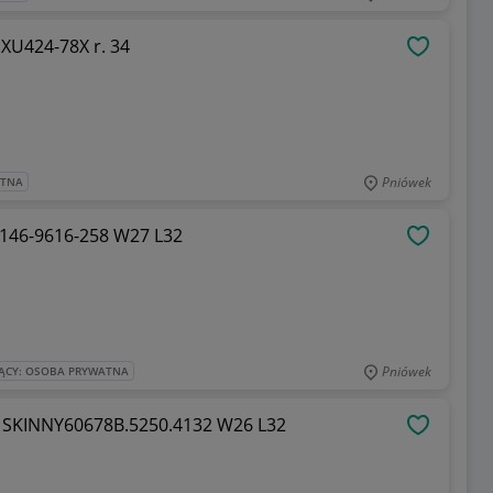
spodnie damskie z łańcuszkiem CROPP XU424-78X r. 34
OBSERWU
Pniówek
ATNA
146-9616-258 W27 L32
OBSERWU
Pniówek
ĄCY: OSOBA PRYWATNA
 SKINNY60678B.5250.4132 W26 L32
OBSERWU