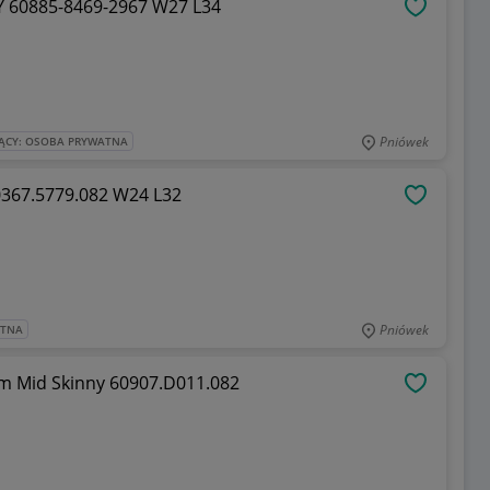
 60885-8469-2967 W27 L34
OBSERWU
Pniówek
ĄCY: OSOBA PRYWATNA
367.5779.082 W24 L32
OBSERWU
Pniówek
ATNA
m Mid Skinny 60907.D011.082
OBSERWU