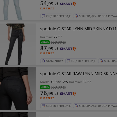
54
,99
zł
KUP TERAZ
CZĘSTO SPRZEDAJE
SPRZEDAJĄCY: OSOBA PRYW
spodnie G-STAR LYNN MID SKINNY D11
Rozmiar:
27/32
659
,00 zł
-86%
87
,99
zł
KUP TERAZ
STAN: NOWY
CZĘSTO SPRZEDAJE
SPRZEDAJ
spodnie G-STAR RAW LYNN MID SKINNY
Marka:
G-Star RAW
Rozmiar:
32/32
659
,00 zł
-88%
76
,99
zł
KUP TERAZ
CZĘSTO SPRZEDAJE
SPRZEDAJĄCY: OSOBA PRYW