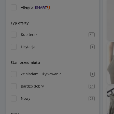
Allegro
Typ oferty
Kup teraz
52
Licytacja
1
Stan przedmiotu
Ze śladami użytkowania
1
Bardzo dobry
24
Nowy
28