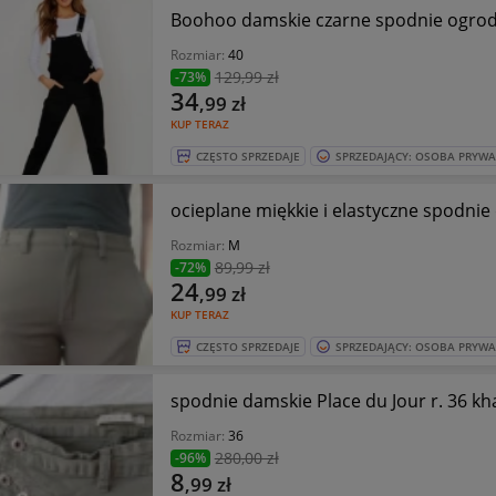
Boohoo damskie czarne spodnie ogrodn
Rozmiar:
40
129
,99 zł
-73%
34
,99
zł
KUP TERAZ
CZĘSTO SPRZEDAJE
SPRZEDAJĄCY: OSOBA PRYW
ocieplane miękkie i elastyczne spodnie
Rozmiar:
M
89
,99 zł
-72%
24
,99
zł
KUP TERAZ
CZĘSTO SPRZEDAJE
SPRZEDAJĄCY: OSOBA PRYW
spodnie damskie Place du Jour r. 36 kh
Rozmiar:
36
280
,00 zł
-96%
8
,99
zł