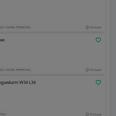
Pniówek
ĄCY: OSOBA PRYWATNA
owe
OBSERWU
Pniówek
ĄCY: OSOBA PRYWATNA
Czarne spódnico-spodnie z prostymi nogawkami W34 L34
OBSERWU
Pniówek
ATNA