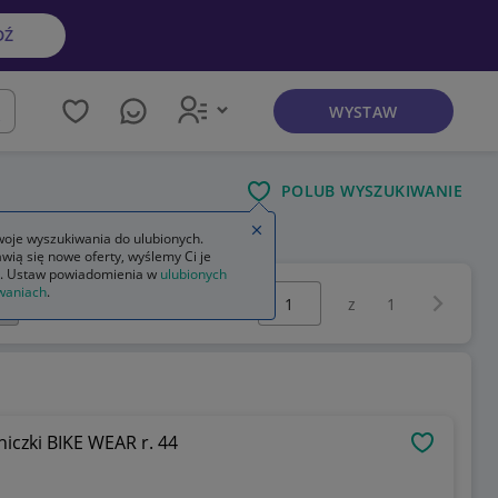
DŹ
WYSTAW
kaj
POLUB WYSZUKIWANIE
Zamknij wskazówkę
oje wyszukiwania do ulubionych.
wią się nowe oferty, wyślemy Ci je
. Ustaw powiadomienia w
ulubionych
Wybierz stronę:
waniach
.
Następna 
z
1
SKÓRZANE OCIEPLANE SPODNIE ogrodniczki BIKE WEAR r. 44
OBSERWU