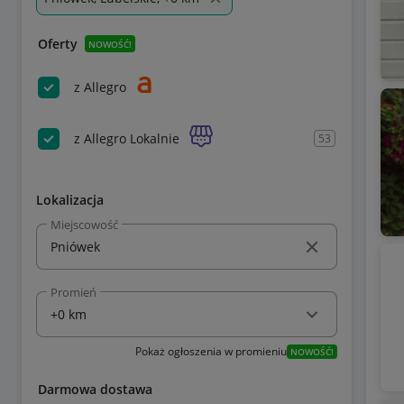
Oferty
NOWOŚĆ!
z Allegro
z Allegro Lokalnie
53
Lokalizacja
Miejscowość
Promień
Pokaż ogłoszenia w promieniu
NOWOŚĆ!
Darmowa dostawa