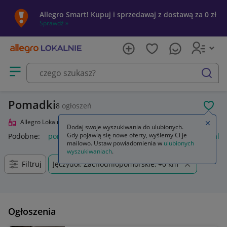
Allegro Smart! Kupuj i sprzedawaj z dostawą za 0 zł
Sprawdź »
Otwórz menu z kategoriami
szukaj
Pomadki
8
ogłoszeń
POL
Allegro Lokalnie
Uroda
Makijaż
Usta
Pomadki
Zamkn
Dodaj swoje wyszukiwania do ulubionych.
Gdy pojawią się nowe oferty, wyślemy Ci je
Podobne:
pomadka
pomadka maybelline
pomadka loreal
mailowo. Ustaw powiadomienia w
ulubionych
wyszukiwaniach
.
Filtruj
Jęczydół, Zachodniopomorskie, +0 km
Ogłoszenia