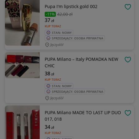
Pupa I'm lipstick gold 002
OBSE
42
,00 zł
-11%
37
zł
KUP TERAZ
STAN: NOWY
SPRZEDAJĄCY: OSOBA PRYWATNA
Jęczydół
PUPA Milano – Italy POMADKA NEW
OBSE
CHIC
38
zł
KUP TERAZ
STAN: NOWY
SPRZEDAJĄCY: OSOBA PRYWATNA
Jęczydół
PUPA Milano MADE TO LAST LIP DUO
OBSE
017, 018
34
zł
KUP TERAZ