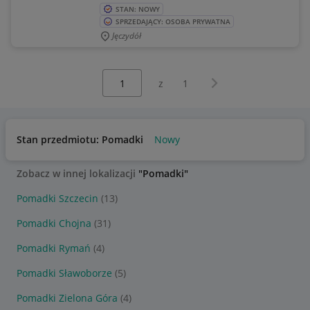
STAN: NOWY
SPRZEDAJĄCY: OSOBA PRYWATNA
Jęczydół
Wybierz stronę:
Następna strona
z
1
Stan przedmiotu: Pomadki
Nowy
Zobacz w innej lokalizacji
"Pomadki"
Pomadki Szczecin
(13)
Pomadki Chojna
(31)
Pomadki Rymań
(4)
Pomadki Sławoborze
(5)
Pomadki Zielona Góra
(4)