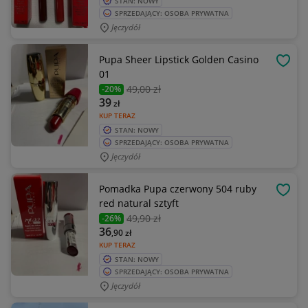
STAN: NOWY
SPRZEDAJĄCY: OSOBA PRYWATNA
Jęczydół
Pupa Sheer Lipstick Golden Casino
OBSE
01
49
,00 zł
-20%
39
zł
KUP TERAZ
STAN: NOWY
SPRZEDAJĄCY: OSOBA PRYWATNA
Jęczydół
Pomadka Pupa czerwony 504 ruby
OBSE
red natural sztyft
49
,90 zł
-26%
36
,90
zł
KUP TERAZ
STAN: NOWY
SPRZEDAJĄCY: OSOBA PRYWATNA
Jęczydół