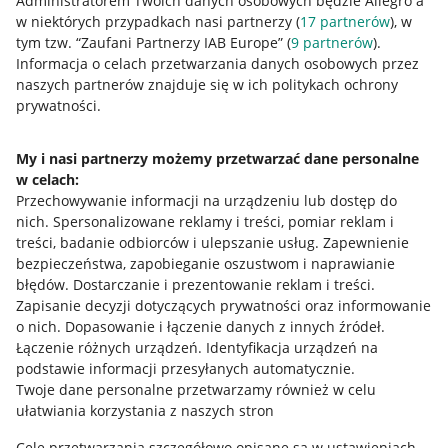
Administratorem Twoich danych osobowych będzie Allegro a
w niektórych przypadkach nasi partnerzy (
17
partnerów
), w
tym tzw. “Zaufani Partnerzy IAB Europe” (
9
partnerów
).
Przydatne informacje
Informacja o celach przetwarzania danych osobowych przez
naszych partnerów znajduje się w ich politykach ochrony
prywatności.
Jak to działa
Napisz do nas
My i nasi partnerzy możemy przetwarzać dane personalne
w celach:
Allegro Gadane dla sprzedających
Przechowywanie informacji na urządzeniu lub dostęp do
Allegro Gadane dla kupujących
nich
.
Spersonalizowane reklamy i treści, pomiar reklam i
treści, badanie odbiorców i ulepszanie usług
.
Zapewnienie
Mapa miejscowości
bezpieczeństwa, zapobieganie oszustwom i naprawianie
błędów
.
Dostarczanie i prezentowanie reklam i treści
.
Informacje prawne
Zapisanie decyzji dotyczących prywatności oraz informowanie
o nich
.
Dopasowanie i łączenie danych z innych źródeł
.
Regulamin
Łączenie różnych urządzeń
.
Identyfikacja urządzeń na
podstawie informacji przesyłanych automatycznie
.
Polityka plików "cookies"
Twoje dane personalne przetwarzamy również w celu
ułatwiania korzystania z naszych stron
Ustawienia plików "cookies"
Cele przetwarzania szczegółowo opisane są w ustawieniach