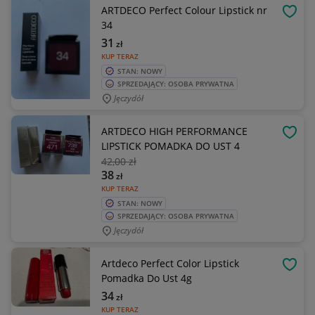
ARTDECO Perfect Colour Lipstick nr
OBSE
34
31
zł
KUP TERAZ
STAN: NOWY
SPRZEDAJĄCY: OSOBA PRYWATNA
Jęczydół
ARTDECO HIGH PERFORMANCE
OBSE
LIPSTICK POMADKA DO UST 4
42
,00 zł
38
zł
KUP TERAZ
STAN: NOWY
SPRZEDAJĄCY: OSOBA PRYWATNA
Jęczydół
Artdeco Perfect Color Lipstick
OBSE
Pomadka Do Ust 4g
34
zł
KUP TERAZ