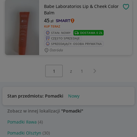
Babe Laboratorios Lip & Cheek Color
OBSE
Balm
45
zł
KUP TERAZ
STAN: NOWY
DOSTAWA 0 ZŁ
CZĘSTO SPRZEDAJE
SPRZEDAJĄCY: OSOBA PRYWATNA
Ostróda
Wybierz stronę:
Następna strona
z
1
Stan przedmiotu: Pomadki
Nowy
Zobacz w innej lokalizacji
"Pomadki"
Pomadki Iława
(4)
Pomadki Olsztyn
(30)