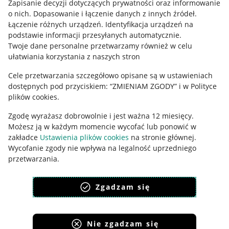
Zapisanie decyzji dotyczących prywatności oraz informowanie
Regulamin
o nich
.
Dopasowanie i łączenie danych z innych źródeł
.
Polityka plików "cookies"
Łączenie różnych urządzeń
.
Identyfikacja urządzeń na
podstawie informacji przesyłanych automatycznie
.
Ustawienia plików "cookies"
Twoje dane personalne przetwarzamy również w celu
ułatwiania korzystania z naszych stron
Udostępnianie lokalizacji
Cele przetwarzania szczegółowo opisane są w ustawieniach
Informacje dla Aktu o Usługach Cyfrowych
dostępnych pod przyciskiem: “ZMIENIAM ZGODY” i w Polityce
plików cookies.
Pobierz aplikację
Zgodę wyrażasz dobrowolnie i jest ważna 12 miesięcy.
Możesz ją w każdym momencie wycofać lub ponowić w
zakładce
Ustawienia plików cookies
na stronie głównej.
Wycofanie zgody nie wpływa na legalność uprzedniego
przetwarzania.
polityka plików cookies
polityka ochrony prywatności
Zgadzam się
Nie zgadzam się
Korzystanie z serwisu oznacza akceptację
regulaminu
.