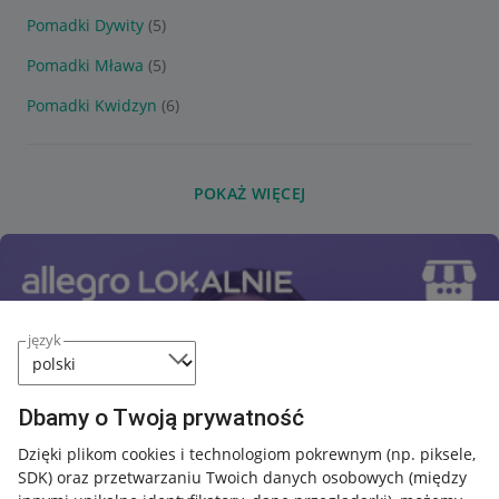
Pomadki Dywity
(5)
Pomadki Mława
(5)
Pomadki Kwidzyn
(6)
POKAŻ WIĘCEJ
język
Dbamy o Twoją prywatność
Dzięki plikom cookies i technologiom pokrewnym
(np. piksele,
SDK)
oraz przetwarzaniu Twoich danych osobowych
(między