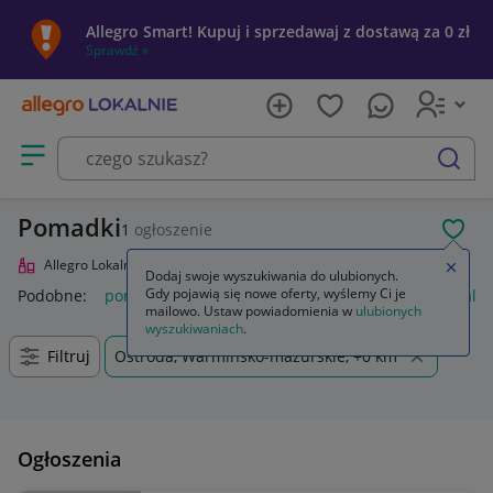
Allegro Smart! Kupuj i sprzedawaj z dostawą za 0 zł
Sprawdź »
Otwórz menu z kategoriami
szukaj
Pomadki
1
ogłoszenie
POL
Allegro Lokalnie
Uroda
Makijaż
Usta
Pomadki
Zamkn
Dodaj swoje wyszukiwania do ulubionych.
Gdy pojawią się nowe oferty, wyślemy Ci je
Podobne:
pomadka
pomadka maybelline
pomadka loreal
mailowo. Ustaw powiadomienia w
ulubionych
wyszukiwaniach
.
Filtruj
Ostróda, Warmińsko-mazurskie, +0 km
Ogłoszenia