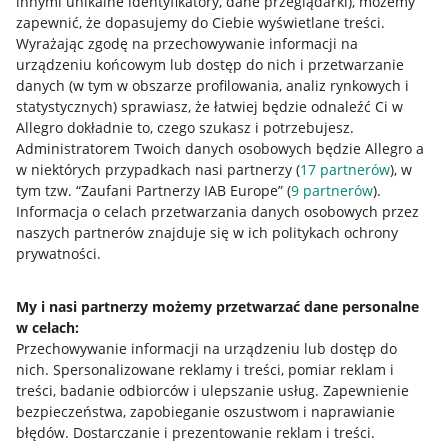
innymi unikalne identyfikatory, dane przeglądarki)
, możemy
zapewnić, że dopasujemy do Ciebie wyświetlane treści.
Wyrażając zgodę na przechowywanie informacji na
urządzeniu końcowym lub dostęp do nich i przetwarzanie
danych (w tym w obszarze profilowania, analiz rynkowych i
statystycznych) sprawiasz, że łatwiej będzie odnaleźć Ci w
Allegro dokładnie to, czego szukasz i potrzebujesz.
Administratorem Twoich danych osobowych będzie Allegro a
w niektórych przypadkach nasi partnerzy (
17
partnerów
), w
Przydatne informacje
tym tzw. “Zaufani Partnerzy IAB Europe” (
9
partnerów
).
Informacja o celach przetwarzania danych osobowych przez
Jak to działa
naszych partnerów znajduje się w ich politykach ochrony
prywatności.
Napisz do nas
Allegro Gadane dla sprzedających
My i nasi partnerzy możemy przetwarzać dane personalne
w celach:
Allegro Gadane dla kupujących
Przechowywanie informacji na urządzeniu lub dostęp do
Mapa miejscowości
nich
.
Spersonalizowane reklamy i treści, pomiar reklam i
treści, badanie odbiorców i ulepszanie usług
.
Zapewnienie
Informacje prawne
bezpieczeństwa, zapobieganie oszustwom i naprawianie
błędów
.
Dostarczanie i prezentowanie reklam i treści
.