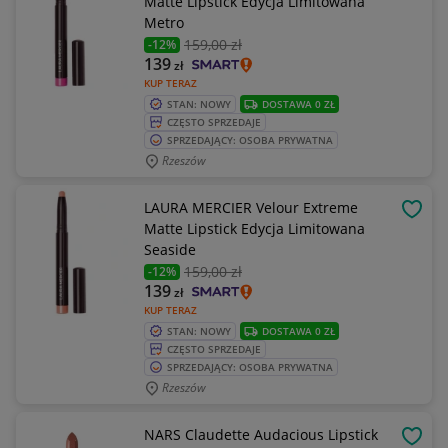
Matte Lipstick Edycja Limitowana
Metro
159
,00 zł
-12%
139
zł
KUP TERAZ
STAN: NOWY
DOSTAWA 0 ZŁ
CZĘSTO SPRZEDAJE
SPRZEDAJĄCY: OSOBA PRYWATNA
Rzeszów
LAURA MERCIER Velour Extreme
OBSE
Matte Lipstick Edycja Limitowana
Seaside
159
,00 zł
-12%
139
zł
KUP TERAZ
STAN: NOWY
DOSTAWA 0 ZŁ
CZĘSTO SPRZEDAJE
SPRZEDAJĄCY: OSOBA PRYWATNA
Rzeszów
NARS Claudette Audacious Lipstick
OBSE