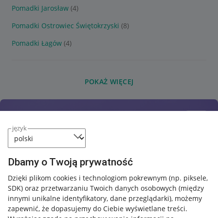
Pomadki Jarosław
(4)
Pomadki Ostrowiec Świętokrzyski
(8)
Pomadki Łagów
(4)
POKAŻ WIĘCEJ
język
Dbamy o Twoją prywatność
Dzięki plikom cookies i technologiom pokrewnym
(np. piksele,
SDK)
oraz przetwarzaniu Twoich danych osobowych
(między
innymi unikalne identyfikatory, dane przeglądarki)
, możemy
zapewnić, że dopasujemy do Ciebie wyświetlane treści.