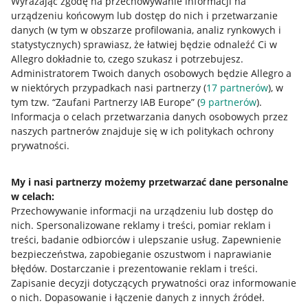
Wyrażając zgodę na przechowywanie informacji na
urządzeniu końcowym lub dostęp do nich i przetwarzanie
danych (w tym w obszarze profilowania, analiz rynkowych i
statystycznych) sprawiasz, że łatwiej będzie odnaleźć Ci w
Allegro dokładnie to, czego szukasz i potrzebujesz.
Administratorem Twoich danych osobowych będzie Allegro a
w niektórych przypadkach nasi partnerzy (
17
partnerów
), w
tym tzw. “Zaufani Partnerzy IAB Europe” (
9
partnerów
).
Przydatne informacje
Informacja o celach przetwarzania danych osobowych przez
naszych partnerów znajduje się w ich politykach ochrony
prywatności.
Jak to działa
Napisz do nas
My i nasi partnerzy możemy przetwarzać dane personalne
w celach:
Allegro Gadane dla sprzedających
Przechowywanie informacji na urządzeniu lub dostęp do
Allegro Gadane dla kupujących
nich
.
Spersonalizowane reklamy i treści, pomiar reklam i
treści, badanie odbiorców i ulepszanie usług
.
Zapewnienie
Mapa miejscowości
bezpieczeństwa, zapobieganie oszustwom i naprawianie
błędów
.
Dostarczanie i prezentowanie reklam i treści
.
Informacje prawne
Zapisanie decyzji dotyczących prywatności oraz informowanie
o nich
.
Dopasowanie i łączenie danych z innych źródeł
.
Regulamin