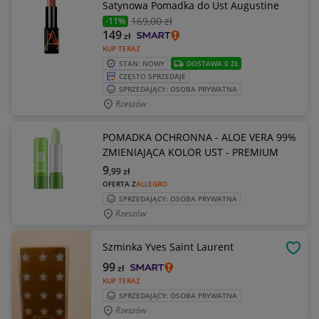
Satynowa Pomadka do Ust Augustine
169
,00 zł
-11%
149
zł
KUP TERAZ
STAN: NOWY
DOSTAWA 0 ZŁ
CZĘSTO SPRZEDAJE
SPRZEDAJĄCY: OSOBA PRYWATNA
Rzeszów
POMADKA OCHRONNA - ALOE VERA 99%
ZMIENIAJĄCA KOLOR UST - PREMIUM
9
,99
zł
OFERTA Z
ALLEGRO
SPRZEDAJĄCY: OSOBA PRYWATNA
Rzeszów
Szminka Yves Saint Laurent
OBSE
99
zł
KUP TERAZ
SPRZEDAJĄCY: OSOBA PRYWATNA
Rzeszów