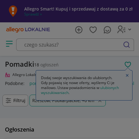
Allegro Smart! Kupuj i sprzedawaj z dostawą za 0 zł
Sprawdź »
Otwórz menu z kategoriami
szukaj
Pomadki
18
ogłoszeń
POL
Allegro Lokalnie
Uroda
Makijaż
Usta
Pomadki
Zamkn
Dodaj swoje wyszukiwania do ulubionych.
Gdy pojawią się nowe oferty, wyślemy Ci je
Podobne:
pomadka
pomadka maybelline
pomadka loreal
mailowo. Ustaw powiadomienia w
ulubionych
wyszukiwaniach
.
Filtruj
Rzeszów, Podkarpackie, +0 km
Ogłoszenia