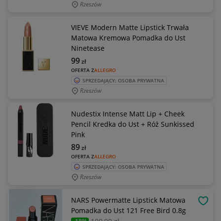
Rzeszów
VIEVE Modern Matte Lipstick Trwała
Matowa Kremowa Pomadka do Ust
Ninetease
99
zł
OFERTA Z
ALLEGRO
SPRZEDAJĄCY: OSOBA PRYWATNA
Rzeszów
Nudestix Intense Matt Lip + Cheek
Pencil Kredka do Ust + Róż Sunkissed
Pink
89
zł
OFERTA Z
ALLEGRO
SPRZEDAJĄCY: OSOBA PRYWATNA
Rzeszów
NARS Powermatte Lipstick Matowa
OBSE
Pomadka do Ust 121 Free Bird 0.8g