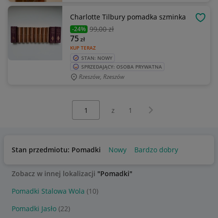
Charlotte Tilbury pomadka szminka
OBSE
99
,00 zł
-24%
75
zł
KUP TERAZ
STAN: NOWY
SPRZEDAJĄCY: OSOBA PRYWATNA
Rzeszów, Rzeszów
Wybierz stronę:
Następna strona
z
1
Stan przedmiotu: Pomadki
Nowy
Bardzo dobry
Zobacz w innej lokalizacji
"Pomadki"
Pomadki Stalowa Wola
(10)
Pomadki Jasło
(22)