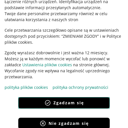
Łączenie różnych urządzeń
.
Identyfikacja urządzeń na
podstawie informacji przesyłanych automatycznie
.
Polityka plików "cookies"
Twoje dane personalne przetwarzamy również w celu
ułatwiania korzystania z naszych stron
Ustawienia plików "cookies"
Cele przetwarzania szczegółowo opisane są w ustawieniach
Udostępnianie lokalizacji
dostępnych pod przyciskiem: “ZMIENIAM ZGODY” i w Polityce
Informacje dla Aktu o Usługach Cyfrowych
plików cookies.
Zgodę wyrażasz dobrowolnie i jest ważna 12 miesięcy.
Pobierz aplikację
Możesz ją w każdym momencie wycofać lub ponowić w
zakładce
Ustawienia plików cookies
na stronie głównej.
Wycofanie zgody nie wpływa na legalność uprzedniego
przetwarzania.
polityka plików cookies
polityka ochrony prywatności
Zgadzam się
Nie zgadzam się
Korzystanie z serwisu oznacza akceptację
regulaminu
.