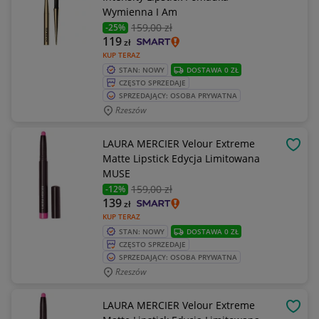
Wymienna I Am
159
,00 zł
-25%
119
zł
KUP TERAZ
STAN: NOWY
DOSTAWA 0 ZŁ
CZĘSTO SPRZEDAJE
SPRZEDAJĄCY: OSOBA PRYWATNA
Rzeszów
LAURA MERCIER Velour Extreme
OBSE
Matte Lipstick Edycja Limitowana
MUSE
159
,00 zł
-12%
139
zł
KUP TERAZ
STAN: NOWY
DOSTAWA 0 ZŁ
CZĘSTO SPRZEDAJE
SPRZEDAJĄCY: OSOBA PRYWATNA
Rzeszów
LAURA MERCIER Velour Extreme
OBSE