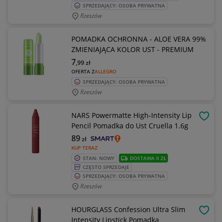
SPRZEDAJĄCY: OSOBA PRYWATNA
Rzeszów
POMADKA OCHRONNA - ALOE VERA 99%
ZMIENIAJĄCA KOLOR UST - PREMIUM
7
,99
zł
OFERTA Z
ALLEGRO
SPRZEDAJĄCY: OSOBA PRYWATNA
Rzeszów
NARS Powermatte High-Intensity Lip
OBSE
Pencil Pomadka do Ust Cruella 1.6g
89
zł
KUP TERAZ
STAN: NOWY
DOSTAWA 0 ZŁ
CZĘSTO SPRZEDAJE
SPRZEDAJĄCY: OSOBA PRYWATNA
Rzeszów
HOURGLASS Confession Ultra Slim
OBSE
Intensity Lipstick Pomadka