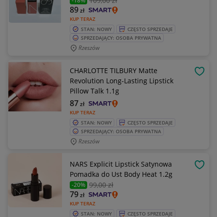
109
,00 zł
-18%
89
zł
KUP TERAZ
STAN: NOWY
CZĘSTO SPRZEDAJE
SPRZEDAJĄCY: OSOBA PRYWATNA
Rzeszów
CHARLOTTE TILBURY Matte
OBSE
Revolution Long-Lasting Lipstick
Pillow Talk 1.1g
87
zł
KUP TERAZ
STAN: NOWY
CZĘSTO SPRZEDAJE
SPRZEDAJĄCY: OSOBA PRYWATNA
Rzeszów
NARS Explicit Lipstick Satynowa
OBSE
Pomadka do Ust Body Heat 1.2g
99
,00 zł
-20%
79
zł
KUP TERAZ
STAN: NOWY
CZĘSTO SPRZEDAJE