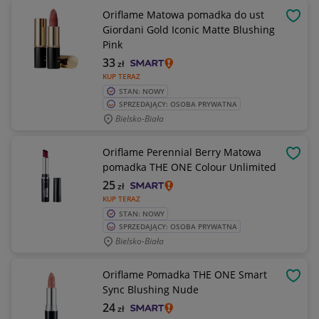
Oriflame Matowa pomadka do ust
OBSE
Giordani Gold Iconic Matte Blushing
Pink
33
zł
KUP TERAZ
STAN: NOWY
SPRZEDAJĄCY: OSOBA PRYWATNA
Bielsko-Biała
Oriflame Perennial Berry Matowa
OBSE
pomadka THE ONE Colour Unlimited
25
zł
KUP TERAZ
STAN: NOWY
SPRZEDAJĄCY: OSOBA PRYWATNA
Bielsko-Biała
Oriflame Pomadka THE ONE Smart
OBSE
Sync Blushing Nude
24
zł