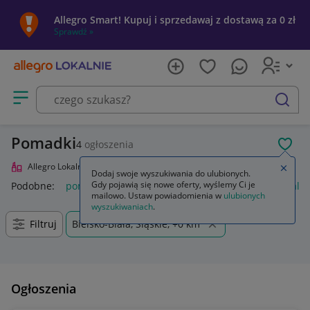
Allegro Smart! Kupuj i sprzedawaj z dostawą za 0 zł
Sprawdź »
Otwórz menu z kategoriami
szukaj
Pomadki
4
ogłoszenia
POL
Allegro Lokalnie
Uroda
Makijaż
Usta
Pomadki
Zamkn
Dodaj swoje wyszukiwania do ulubionych.
Gdy pojawią się nowe oferty, wyślemy Ci je
Podobne:
pomadka
pomadka maybelline
pomadka loreal
mailowo. Ustaw powiadomienia w
ulubionych
wyszukiwaniach
.
Filtruj
Bielsko-Biała, Śląskie, +0 km
Ogłoszenia