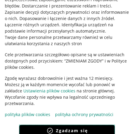
błędów
.
Dostarczanie i prezentowanie reklam i treści
.
Informacje prawne
Zapisanie decyzji dotyczących prywatności oraz informowanie
o nich
.
Dopasowanie i łączenie danych z innych źródeł
.
Regulamin
Łączenie różnych urządzeń
.
Identyfikacja urządzeń na
podstawie informacji przesyłanych automatycznie
.
Polityka plików "cookies"
Twoje dane personalne przetwarzamy również w celu
ułatwiania korzystania z naszych stron
Ustawienia plików "cookies"
Cele przetwarzania szczegółowo opisane są w ustawieniach
Udostępnianie lokalizacji
dostępnych pod przyciskiem: “ZMIENIAM ZGODY” i w Polityce
Informacje dla Aktu o Usługach Cyfrowych
plików cookies.
Zgodę wyrażasz dobrowolnie i jest ważna 12 miesięcy.
Pobierz aplikację
Możesz ją w każdym momencie wycofać lub ponowić w
zakładce
Ustawienia plików cookies
na stronie głównej.
Wycofanie zgody nie wpływa na legalność uprzedniego
przetwarzania.
polityka plików cookies
polityka ochrony prywatności
Zgadzam się