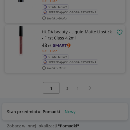
KUP TERAZ
STAN: NOWY
SPRZEDAJĄCY: OSOBA PRYWATNA
Bielsko-Biała
HUDA beauty - Liquid Matte Lipstick
OBSE
- First Class 4,2ml
48
zł
KUP TERAZ
STAN: NOWY
SPRZEDAJĄCY: OSOBA PRYWATNA
Bielsko Biała
Wybierz stronę:
Następna strona
z
1
Stan przedmiotu: Pomadki
Nowy
Zobacz w innej lokalizacji
"Pomadki"