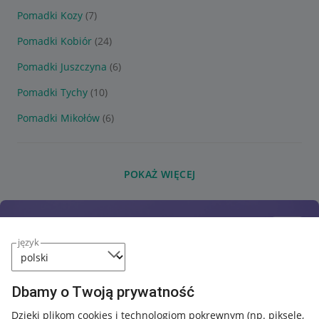
Pomadki Kozy
(7)
Pomadki Kobiór
(24)
Pomadki Juszczyna
(6)
Pomadki Tychy
(10)
Pomadki Mikołów
(6)
POKAŻ WIĘCEJ
język
Dbamy o Twoją prywatność
Dzięki plikom cookies i technologiom pokrewnym
(np. piksele,