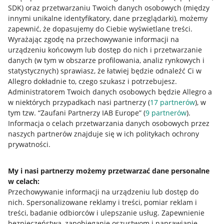
SDK)
oraz przetwarzaniu Twoich danych osobowych
(między
innymi unikalne identyfikatory, dane przeglądarki)
, możemy
zapewnić, że dopasujemy do Ciebie wyświetlane treści.
Wyrażając zgodę na przechowywanie informacji na
urządzeniu końcowym lub dostęp do nich i przetwarzanie
danych (w tym w obszarze profilowania, analiz rynkowych i
statystycznych) sprawiasz, że łatwiej będzie odnaleźć Ci w
Allegro dokładnie to, czego szukasz i potrzebujesz.
Administratorem Twoich danych osobowych będzie Allegro a
w niektórych przypadkach nasi partnerzy (
17
partnerów
), w
tym tzw. “Zaufani Partnerzy IAB Europe” (
9
partnerów
).
Przydatne informacje
Informacja o celach przetwarzania danych osobowych przez
naszych partnerów znajduje się w ich politykach ochrony
prywatności.
Jak to działa
Napisz do nas
My i nasi partnerzy możemy przetwarzać dane personalne
w celach:
Allegro Gadane dla sprzedających
Przechowywanie informacji na urządzeniu lub dostęp do
Allegro Gadane dla kupujących
nich
.
Spersonalizowane reklamy i treści, pomiar reklam i
treści, badanie odbiorców i ulepszanie usług
.
Zapewnienie
Mapa miejscowości
bezpieczeństwa, zapobieganie oszustwom i naprawianie