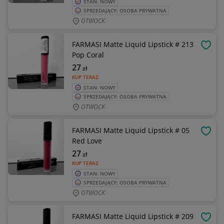
STAN: NOWY
SPRZEDAJĄCY: OSOBA PRYWATNA
OTWOCK
FARMASI Matte Liquid Lipstick # 213
OBSE
Pop Coral
27
zł
KUP TERAZ
STAN: NOWY
SPRZEDAJĄCY: OSOBA PRYWATNA
OTWOCK
FARMASI Matte Liquid Lipstick # 05
OBSE
Red Love
27
zł
KUP TERAZ
STAN: NOWY
SPRZEDAJĄCY: OSOBA PRYWATNA
OTWOCK
FARMASI Matte Liquid Lipstick # 209
OBSE