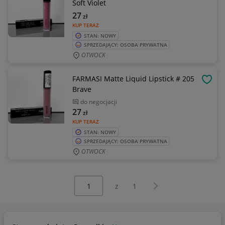
Soft Violet
27
zł
KUP TERAZ
STAN: NOWY
SPRZEDAJĄCY: OSOBA PRYWATNA
OTWOCK
FARMASI Matte Liquid Lipstick # 205
OBSE
Brave
do negocjacji
27
zł
KUP TERAZ
STAN: NOWY
SPRZEDAJĄCY: OSOBA PRYWATNA
OTWOCK
Wybierz stronę:
Następna strona
z
1