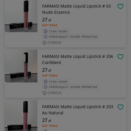
FARMASI Matte Liquid Lipstick # 03
OBSE
Nude Essence
27
zł
KUP TERAZ
STAN: NOWY
SPRZEDAJĄCY: OSOBA PRYWATNA
OTWOCK
FARMASI Matte Liquid Lipstick # 206
OBSE
Confident
27
zł
KUP TERAZ
STAN: NOWY
SPRZEDAJĄCY: OSOBA PRYWATNA
OTWOCK
FARMASI Matte Liquid Lipstick # 203
OBSE
Au Natural
27
zł
KUP TERAZ