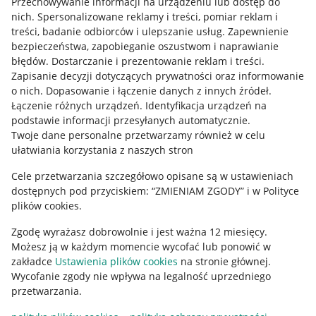
Przechowywanie informacji na urządzeniu lub dostęp do
Allegro Gadane dla kupujących
nich
.
Spersonalizowane reklamy i treści, pomiar reklam i
treści, badanie odbiorców i ulepszanie usług
.
Zapewnienie
Mapa miejscowości
bezpieczeństwa, zapobieganie oszustwom i naprawianie
błędów
.
Dostarczanie i prezentowanie reklam i treści
.
Informacje prawne
Zapisanie decyzji dotyczących prywatności oraz informowanie
o nich
.
Dopasowanie i łączenie danych z innych źródeł
.
Regulamin
Łączenie różnych urządzeń
.
Identyfikacja urządzeń na
podstawie informacji przesyłanych automatycznie
.
Polityka plików "cookies"
Twoje dane personalne przetwarzamy również w celu
ułatwiania korzystania z naszych stron
Ustawienia plików "cookies"
Cele przetwarzania szczegółowo opisane są w ustawieniach
Udostępnianie lokalizacji
dostępnych pod przyciskiem: “ZMIENIAM ZGODY” i w Polityce
Informacje dla Aktu o Usługach Cyfrowych
plików cookies.
Zgodę wyrażasz dobrowolnie i jest ważna 12 miesięcy.
Pobierz aplikację
Możesz ją w każdym momencie wycofać lub ponowić w
zakładce
Ustawienia plików cookies
na stronie głównej.
Wycofanie zgody nie wpływa na legalność uprzedniego
przetwarzania.