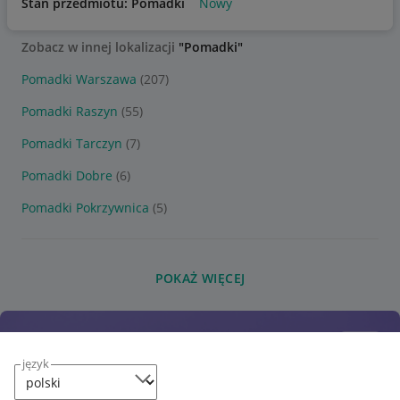
Stan przedmiotu: Pomadki
Nowy
Zobacz w innej lokalizacji
"Pomadki"
Pomadki Warszawa
(207)
Pomadki Raszyn
(55)
Pomadki Tarczyn
(7)
Pomadki Dobre
(6)
Pomadki Pokrzywnica
(5)
POKAŻ WIĘCEJ
język