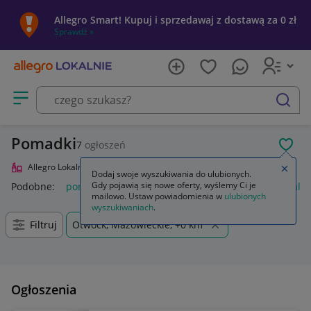
Allegro Smart! Kupuj i sprzedawaj z dostawą za 0 zł
Sprawdź »
Otwórz menu z kategoriami
szukaj
Pomadki
7
ogłoszeń
POL
Allegro Lokalnie
Uroda
Makijaż
Usta
Pomadki
Zamkn
Dodaj swoje wyszukiwania do ulubionych.
Gdy pojawią się nowe oferty, wyślemy Ci je
Podobne:
pomadka
pomadka maybelline
pomadka loreal
mailowo. Ustaw powiadomienia w
ulubionych
wyszukiwaniach
.
Filtruj
Otwock, Mazowieckie, +0 km
Ogłoszenia