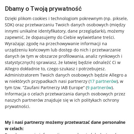
Dbamy o Twoją prywatność
Dzięki plikom cookies i technologiom pokrewnym
(np. piksele,
SDK)
oraz przetwarzaniu Twoich danych osobowych
(między
innymi unikalne identyfikatory, dane przeglądarki)
, możemy
zapewnić, że dopasujemy do Ciebie wyświetlane treści.
Wyrażając zgodę na przechowywanie informacji na
urządzeniu końcowym lub dostęp do nich i przetwarzanie
danych (w tym w obszarze profilowania, analiz rynkowych i
statystycznych) sprawiasz, że łatwiej będzie odnaleźć Ci w
Allegro dokładnie to, czego szukasz i potrzebujesz.
Administratorem Twoich danych osobowych będzie Allegro a
w niektórych przypadkach nasi partnerzy (
17
partnerów
), w
tym tzw. “Zaufani Partnerzy IAB Europe” (
9
partnerów
).
Przydatne informacje
Informacja o celach przetwarzania danych osobowych przez
naszych partnerów znajduje się w ich politykach ochrony
prywatności.
Jak to działa
Napisz do nas
My i nasi partnerzy możemy przetwarzać dane personalne
w celach:
Allegro Gadane dla sprzedających