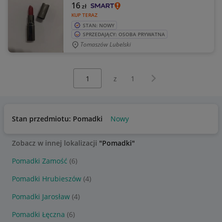
16
zł
KUP TERAZ
STAN: NOWY
SPRZEDAJĄCY: OSOBA PRYWATNA
Tomaszów Lubelski
Wybierz stronę:
Następna strona
z
1
Stan przedmiotu: Pomadki
Nowy
Zobacz w innej lokalizacji
"Pomadki"
Pomadki Zamość
(6)
Pomadki Hrubieszów
(4)
Pomadki Jarosław
(4)
Pomadki Łęczna
(6)