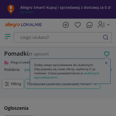
Allegro Smart! Kupuj i sprzedawaj z dostawą za 0 zł
Sprawdź »
Otwórz menu z kategoriami
szukaj
Pomadki
21
ogłoszeń
POL
Allegro Lokalnie
Uroda
Makijaż
Usta
Pomadki
Zamkn
Dodaj swoje wyszukiwania do ulubionych.
Gdy pojawią się nowe oferty, wyślemy Ci je
Podobne:
pomadka
pomadka maybelline
pomadka loreal
mailowo. Ustaw powiadomienia w
ulubionych
wyszukiwaniach
.
Filtruj
Tomaszów Lubelski, Lubelskie, +0 km
Ogłoszenia