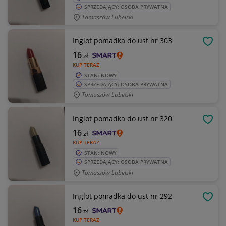
SPRZEDAJĄCY: OSOBA PRYWATNA
Tomaszów Lubelski
Inglot pomadka do ust nr 303
OBSE
16
zł
KUP TERAZ
STAN: NOWY
SPRZEDAJĄCY: OSOBA PRYWATNA
Tomaszów Lubelski
Inglot pomadka do ust nr 320
OBSE
16
zł
KUP TERAZ
STAN: NOWY
SPRZEDAJĄCY: OSOBA PRYWATNA
Tomaszów Lubelski
Inglot pomadka do ust nr 292
OBSE
16
zł
KUP TERAZ