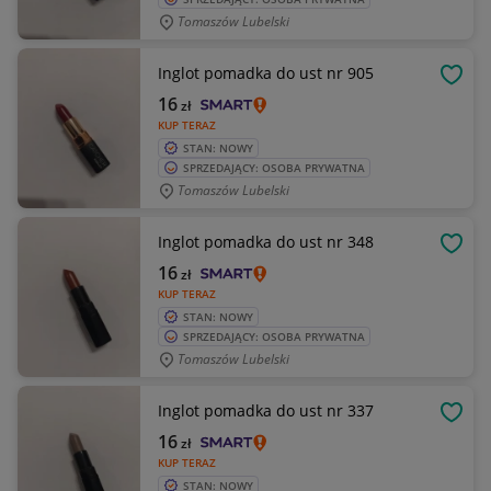
Tomaszów Lubelski
Inglot pomadka do ust nr 905
OBSE
16
zł
KUP TERAZ
STAN: NOWY
SPRZEDAJĄCY: OSOBA PRYWATNA
Tomaszów Lubelski
Inglot pomadka do ust nr 348
OBSE
16
zł
KUP TERAZ
STAN: NOWY
SPRZEDAJĄCY: OSOBA PRYWATNA
Tomaszów Lubelski
Inglot pomadka do ust nr 337
OBSE
16
zł
KUP TERAZ
STAN: NOWY