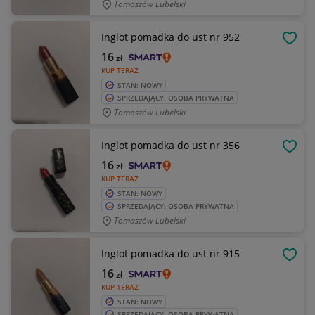
Tomaszów Lubelski
Inglot pomadka do ust nr 952
OBSE
16
zł
KUP TERAZ
STAN: NOWY
SPRZEDAJĄCY: OSOBA PRYWATNA
Tomaszów Lubelski
Inglot pomadka do ust nr 356
OBSE
16
zł
KUP TERAZ
STAN: NOWY
SPRZEDAJĄCY: OSOBA PRYWATNA
Tomaszów Lubelski
Inglot pomadka do ust nr 915
OBSE
16
zł
KUP TERAZ
STAN: NOWY
SPRZEDAJĄCY: OSOBA PRYWATNA