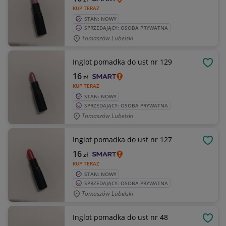
KUP TERAZ
STAN: NOWY
SPRZEDAJĄCY: OSOBA PRYWATNA
Tomaszów Lubelski
Inglot pomadka do ust nr 129
OBSE
16
zł
KUP TERAZ
STAN: NOWY
SPRZEDAJĄCY: OSOBA PRYWATNA
Tomaszów Lubelski
Inglot pomadka do ust nr 127
OBSE
16
zł
KUP TERAZ
STAN: NOWY
SPRZEDAJĄCY: OSOBA PRYWATNA
Tomaszów Lubelski
Inglot pomadka do ust nr 48
OBSE