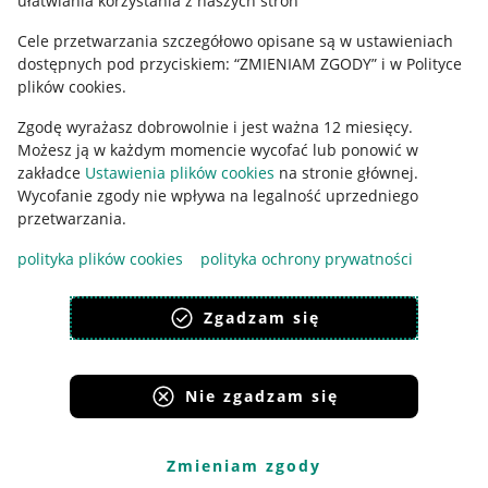
ułatwiania korzystania z naszych stron
Ustawienia plików "cookies"
Cele przetwarzania szczegółowo opisane są w ustawieniach
Udostępnianie lokalizacji
dostępnych pod przyciskiem: “ZMIENIAM ZGODY” i w Polityce
Informacje dla Aktu o Usługach Cyfrowych
plików cookies.
Zgodę wyrażasz dobrowolnie i jest ważna 12 miesięcy.
Pobierz aplikację
Możesz ją w każdym momencie wycofać lub ponowić w
zakładce
Ustawienia plików cookies
na stronie głównej.
Wycofanie zgody nie wpływa na legalność uprzedniego
przetwarzania.
polityka plików cookies
polityka ochrony prywatności
Zgadzam się
Nie zgadzam się
Korzystanie z serwisu oznacza akceptację
regulaminu
.
Zmieniam zgody