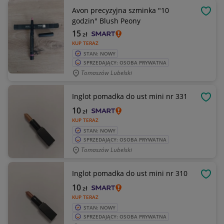
Avon precyzyjna szminka "10
OBSE
godzin" Blush Peony
15
zł
KUP TERAZ
STAN: NOWY
SPRZEDAJĄCY: OSOBA PRYWATNA
Tomaszów Lubelski
Inglot pomadka do ust mini nr 331
OBSE
10
zł
KUP TERAZ
STAN: NOWY
SPRZEDAJĄCY: OSOBA PRYWATNA
Tomaszów Lubelski
Inglot pomadka do ust mini nr 310
OBSE
10
zł
KUP TERAZ
STAN: NOWY
SPRZEDAJĄCY: OSOBA PRYWATNA