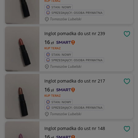
KUP TERAZ
STAN: NOWY
SPRZEDAJĄCY: OSOBA PRYWATNA
Tomaszów Lubelski
Inglot pomadka do ust nr 239
OBSE
16
zł
KUP TERAZ
STAN: NOWY
SPRZEDAJĄCY: OSOBA PRYWATNA
Tomaszów Lubelski
Inglot pomadka do ust nr 217
OBSE
16
zł
KUP TERAZ
STAN: NOWY
SPRZEDAJĄCY: OSOBA PRYWATNA
Tomaszów Lubelski
Inglot pomadka do ust nr 148
OBSE
16
zł