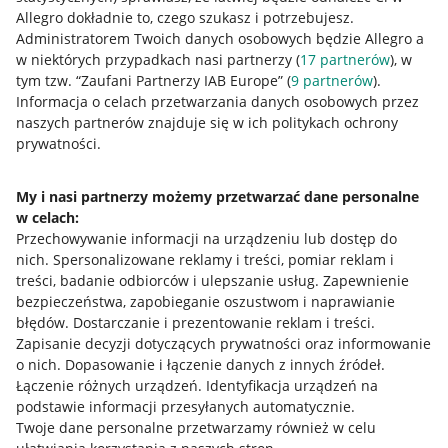
Allegro dokładnie to, czego szukasz i potrzebujesz.
Administratorem Twoich danych osobowych będzie Allegro a
w niektórych przypadkach nasi partnerzy (
17
partnerów
), w
tym tzw. “Zaufani Partnerzy IAB Europe” (
9
partnerów
).
Przydatne informacje
Informacja o celach przetwarzania danych osobowych przez
naszych partnerów znajduje się w ich politykach ochrony
prywatności.
Jak to działa
Napisz do nas
My i nasi partnerzy możemy przetwarzać dane personalne
w celach:
Allegro Gadane dla sprzedających
Przechowywanie informacji na urządzeniu lub dostęp do
Allegro Gadane dla kupujących
nich
.
Spersonalizowane reklamy i treści, pomiar reklam i
treści, badanie odbiorców i ulepszanie usług
.
Zapewnienie
Mapa miejscowości
bezpieczeństwa, zapobieganie oszustwom i naprawianie
błędów
.
Dostarczanie i prezentowanie reklam i treści
.
Informacje prawne
Zapisanie decyzji dotyczących prywatności oraz informowanie
o nich
.
Dopasowanie i łączenie danych z innych źródeł
.
Regulamin
Łączenie różnych urządzeń
.
Identyfikacja urządzeń na
podstawie informacji przesyłanych automatycznie
.
Polityka plików "cookies"
Twoje dane personalne przetwarzamy również w celu