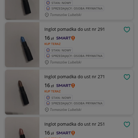
STAN: NOWY
SPRZEDAJĄCY: OSOBA PRYWATNA
Tomaszów Lubelski
Inglot pomadka do ust nr 291
OBSE
16
zł
KUP TERAZ
STAN: NOWY
SPRZEDAJĄCY: OSOBA PRYWATNA
Tomaszów Lubelski
Inglot pomadka do ust nr 271
OBSE
16
zł
KUP TERAZ
STAN: NOWY
SPRZEDAJĄCY: OSOBA PRYWATNA
Tomaszów Lubelski
Inglot pomadka do ust nr 251
OBSE
16
zł