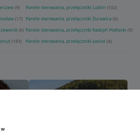
Parczew
(9)
Panele sterowania, przełączniki Lublin
(102)
arosław
(17)
Panele sterowania, przełączniki Żurawica
(6)
Przeworsk
(6)
Panele sterowania, przełączniki Radzyń Podlaski
(9)
ańcut
(183)
Panele sterowania, przełączniki Łosice
(4)
e w