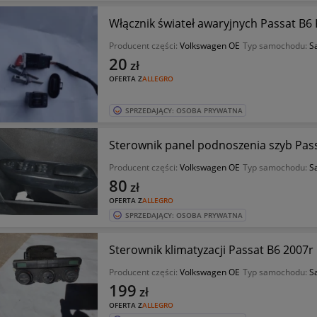
Włącznik świateł awaryjnych Passat B6
Producent części:
Volkswagen OE
Typ samochodu:
S
20
zł
OFERTA Z
ALLEGRO
SPRZEDAJĄCY: OSOBA PRYWATNA
Sterownik panel podnoszenia szyb Pas
Producent części:
Volkswagen OE
Typ samochodu:
S
80
zł
OFERTA Z
ALLEGRO
SPRZEDAJĄCY: OSOBA PRYWATNA
Sterownik klimatyzacji Passat B6 2007r
Producent części:
Volkswagen OE
Typ samochodu:
S
199
zł
OFERTA Z
ALLEGRO