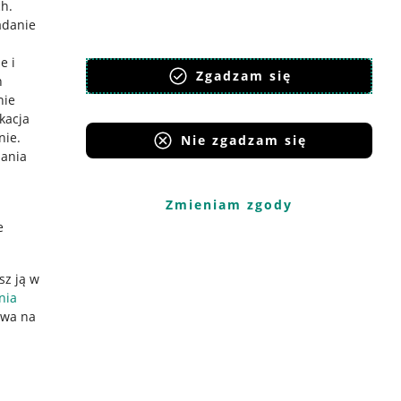
ch
.
adanie
e i
Zgadzam się
h
nie
ikacja
nie
.
Nie zgadzam się
iania
Zmieniam zgody
e
sz ją w
nia
ywa na