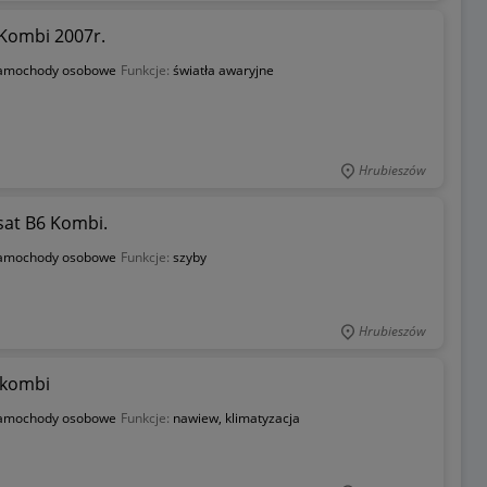
 Kombi 2007r.
amochody osobowe
Funkcje:
światła awaryjne
Hrubieszów
sat B6 Kombi.
amochody osobowe
Funkcje:
szyby
Hrubieszów
 kombi
amochody osobowe
Funkcje:
nawiew, klimatyzacja