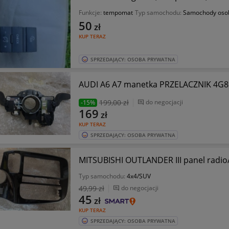
Funkcje:
tempomat
Typ samochodu:
Samochody oso
50
zł
KUP TERAZ
SPRZEDAJĄCY: OSOBA PRYWATNA
AUDI A6 A7 manetka PRZELACZNIK 4G8
199
,00 zł
do negocjacji
-15%
169
zł
KUP TERAZ
SPRZEDAJĄCY: OSOBA PRYWATNA
MITSUBISHI OUTLANDER III panel radio
Typ samochodu:
4x4/SUV
49
,99 zł
do negocjacji
45
zł
KUP TERAZ
SPRZEDAJĄCY: OSOBA PRYWATNA