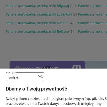
Panele sterowania, przełączniki Biłgoraj
(11)
Panele sterowania
Panele sterowania, przełączniki Lubartów
(8)
Panele sterowania,
Panele sterowania, przełączniki Natalin
(4)
Panele sterowania
Panele sterowania, przełączniki Bełżyce
(5)
Panele sterowania
język
Dbamy o Twoją prywatność
Dzięki plikom cookies i technologiom pokrewnym
(np. piksele, 
oraz przetwarzaniu Twoich danych osobowych
(między innymi