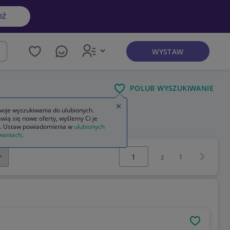
DŹ
WYSTAW
kaj
POLUB WYSZUKIWANIE
Zamknij wskazówkę
oje wyszukiwania do ulubionych.
wią się nowe oferty, wyślemy Ci je
. Ustaw powiadomienia w
ulubionych
waniach
.
Wybierz stronę:
Następna 
z
1
OBSERWU