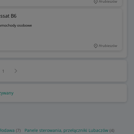
Hrubieszów
assat B6
amochody osobowe
Hrubieszów
Następna strona
z
1
żywany
Włodawa
(7)
Panele sterowania, przełączniki Lubaczów
(4)