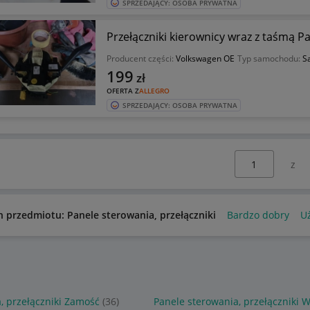
SPRZEDAJĄCY: OSOBA PRYWATNA
Przełączniki kierownicy wraz z taśmą P
Producent części:
Volkswagen OE
Typ samochodu:
S
199
zł
OFERTA Z
ALLEGRO
SPRZEDAJĄCY: OSOBA PRYWATNA
Wybierz stronę:
n przedmiotu: Panele sterowania, przełączniki
Bardzo dobry
U
, przełączniki Zamość
(36)
Panele sterowania, przełączniki 