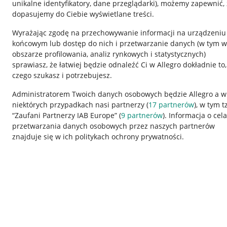
unikalne identyfikatory, dane przeglądarki)
, możemy zapewnić, 
dopasujemy do Ciebie wyświetlane treści.
Wyrażając zgodę na przechowywanie informacji na urządzeniu
końcowym lub dostęp do nich i przetwarzanie danych (w tym w
obszarze profilowania, analiz rynkowych i statystycznych)
sprawiasz, że łatwiej będzie odnaleźć Ci w Allegro dokładnie to,
czego szukasz i potrzebujesz.
Przydatne informacje
Informacje p
Administratorem Twoich danych osobowych będzie Allegro a w
niektórych przypadkach nasi partnerzy (
17
partnerów
), w tym t
Jak to działa
Regulamin
“Zaufani Partnerzy IAB Europe” (
9
partnerów
). Informacja o cel
Napisz do nas
Polityka plików
przetwarzania danych osobowych przez naszych partnerów
znajduje się w ich politykach ochrony prywatności.
Allegro Gadane dla sprzedających
Ustawienia plik
Allegro Gadane dla kupujących
Udostępnianie l
Mapa miejscowości
Informacje dla
Korzystanie z serwisu oznacza akceptację
regulaminu
.