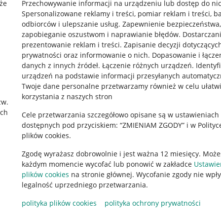
że
Przechowywanie informacji na urządzeniu lub dostęp do ni
Spersonalizowane reklamy i treści, pomiar reklam i treści, b
odbiorców i ulepszanie usług
.
Zapewnienie bezpieczeństwa,
zapobieganie oszustwom i naprawianie błędów
.
Dostarczani
prezentowanie reklam i treści
.
Zapisanie decyzji dotyczącyc
prywatności oraz informowanie o nich
.
Dopasowanie i łącze
danych z innych źródeł
.
Łączenie różnych urządzeń
.
Identyf
urządzeń na podstawie informacji przesyłanych automatycz
rawne
Pobierz aplikację
Twoje dane personalne przetwarzamy również w celu ułatw
korzystania z naszych stron
zw.
ach
Cele przetwarzania szczegółowo opisane są w ustawieniach
 "cookies"
dostępnych pod przyciskiem: “ZMIENIAM ZGODY” i w Polityc
plików cookies.
ów "cookies"
Zgodę wyrażasz dobrowolnie i jest ważna 12 miesięcy. Może
okalizacji
każdym momencie wycofać lub ponowić w zakładce
Ustawie
 Aktu o Usługach Cyfrowych
plików cookies
na stronie głównej. Wycofanie zgody nie wpł
legalność uprzedniego przetwarzania.
polityka plików cookies
polityka ochrony prywatności