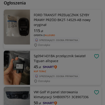
Ogłoszenia
FORD TRANSIT PRZEŁĄCZNIK SZYBY
PRAWY PRZÓD BK2T-14529-AB nowy
oryginał
115
zł
OFERTA Z
ALLEGRO
SPRZEDAJĄCY: OSOBA PRYWATNA
Ostrołęka
5g0941431BA przełącznik świateł
OBSE
Tiguan allspace
45
zł
KUP TERAZ
SPRZEDAJĄCY: OSOBA PRYWATNA
Ostrołęka
VW Golf VI panel sterowania
OBSE
klimatyzacji 5HB009751 3C8907336
50
zł