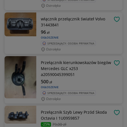
Ostrołęka
włącznik przełącznik świateł Volvo
OBSE
31443841
96
zł
OGŁOSZENIE
SPRZEDAJĄCY: OSOBA PRYWATNA
Ostrołęka
Przełącznik kierunkowskazów biegów
OBSE
Mercedes GLC x253
a20590045399051
500
zł
OGŁOSZENIE
SPRZEDAJĄCY: OSOBA PRYWATNA
Ostrołęka
Przełącznik Szyb Lewy Przód Skoda
OBSE
Octavia I 1U0959857
79
,00 zł
-25%