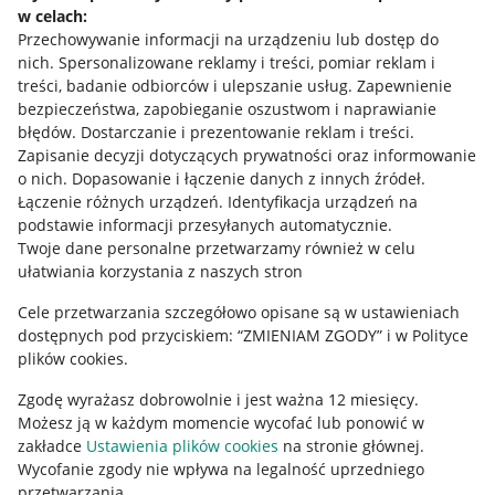
Mapa miejscowości
w celach:
Przechowywanie informacji na urządzeniu lub dostęp do
Informacje prawne
nich
.
Spersonalizowane reklamy i treści, pomiar reklam i
treści, badanie odbiorców i ulepszanie usług
.
Zapewnienie
bezpieczeństwa, zapobieganie oszustwom i naprawianie
Regulamin
błędów
.
Dostarczanie i prezentowanie reklam i treści
.
Polityka plików "cookies"
Zapisanie decyzji dotyczących prywatności oraz informowanie
o nich
.
Dopasowanie i łączenie danych z innych źródeł
.
Ustawienia plików "cookies"
Łączenie różnych urządzeń
.
Identyfikacja urządzeń na
podstawie informacji przesyłanych automatycznie
.
Udostępnianie lokalizacji
Twoje dane personalne przetwarzamy również w celu
ułatwiania korzystania z naszych stron
Informacje dla Aktu o Usługach Cyfrowych
Cele przetwarzania szczegółowo opisane są w ustawieniach
Pobierz aplikację
dostępnych pod przyciskiem: “ZMIENIAM ZGODY” i w Polityce
plików cookies.
Zgodę wyrażasz dobrowolnie i jest ważna 12 miesięcy.
Możesz ją w każdym momencie wycofać lub ponowić w
zakładce
Ustawienia plików cookies
na stronie głównej.
Wycofanie zgody nie wpływa na legalność uprzedniego
przetwarzania.