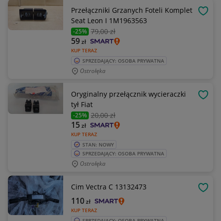
Przełączniki Grzanych Foteli Komplet
OBSE
Seat Leon I 1M1963563
79
,00 zł
-25%
59
zł
KUP TERAZ
SPRZEDAJĄCY: OSOBA PRYWATNA
Ostrołęka
Oryginalny przełącznik wycieraczki
OBSE
tył Fiat
20
,00 zł
-25%
15
zł
KUP TERAZ
STAN: NOWY
SPRZEDAJĄCY: OSOBA PRYWATNA
Ostrołęka
Cim Vectra C 13132473
OBSE
110
zł
KUP TERAZ
SPRZEDAJĄCY: OSOBA PRYWATNA