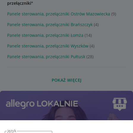
przełączniki"
Panele sterowania, przełączniki Ostrów Mazowiecka
(9)
Panele sterowania, przełączniki Brańszczyk
(4)
Panele sterowania, przełączniki Łomża
(14)
Panele sterowania, przełączniki Wyszków
(4)
Panele sterowania, przełączniki Pułtusk
(28)
POKAŻ WIĘCEJ
język