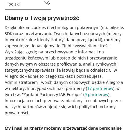
Dbamy o Twoją prywatność
Dzięki plikom cookies i technologiom pokrewnym
(np. piksele,
SDK)
oraz przetwarzaniu Twoich danych osobowych
(między
innymi unikalne identyfikatory, dane przeglądarki)
, możemy
zapewnić, że dopasujemy do Ciebie wyświetlane treści.
Wyrażając zgodę na przechowywanie informacji na
urządzeniu końcowym lub dostęp do nich i przetwarzanie
danych (w tym w obszarze profilowania, analiz rynkowych i
statystycznych) sprawiasz, że łatwiej będzie odnaleźć Ci w
Allegro dokładnie to, czego szukasz i potrzebujesz.
Przydatne informacje
Administratorem Twoich danych osobowych będzie Allegro a
w niektórych przypadkach nasi partnerzy (
17
partnerów
), w
Jak to działa
tym tzw. “Zaufani Partnerzy IAB Europe” (
9
partnerów
).
Informacja o celach przetwarzania danych osobowych przez
Napisz do nas
naszych partnerów znajduje się w ich politykach ochrony
Allegro Gadane dla sprzedających
prywatności.
Allegro Gadane dla kupujących
My i nasi partnerzy możemy przetwarzać dane personalne