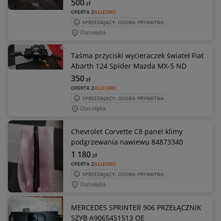
500
zł
OFERTA Z
ALLEGRO
SPRZEDAJĄCY: OSOBA PRYWATNA
Ostrołęka
Taśma przyciski wycieraczek świateł Fiat
Abarth 124 Spider Mazda MX-5 ND
350
zł
OFERTA Z
ALLEGRO
SPRZEDAJĄCY: OSOBA PRYWATNA
Ostrołęka
Chevrolet Corvette C8 panel klimy
podgrzewania nawiewu 84873340
1 180
zł
OFERTA Z
ALLEGRO
SPRZEDAJĄCY: OSOBA PRYWATNA
Ostrołęka
MERCEDES SPRINTER 906 PRZEŁĄCZNIK
SZYB A9065451513 OE