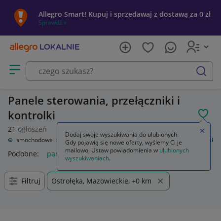
Allegro Smart! Kupuj i sprzedawaj z dostawą za 0 zł
Sprawdź »
Otwórz menu z kategoriami
szukaj
Panele sterowania, przełączniki i
kontrolki
POL
21
ogłoszeń
Zamkn
Dodaj swoje wyszukiwania do ulubionych.
zęści samochodowe
Wyposażenie wnętrza
Panele sterowania, przełączniki
Gdy pojawią się nowe oferty, wyślemy Ci je
mailowo. Ustaw powiadomienia w
ulubionych
Podobne:
panele sterowania przełączniki
wyszukiwaniach
.
Filtruj
Ostrołęka, Mazowieckie, +0 km