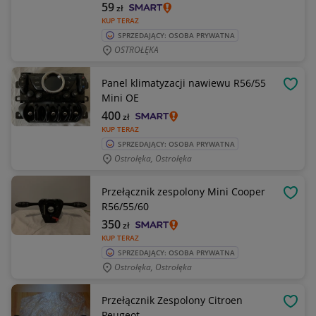
59
zł
KUP TERAZ
SPRZEDAJĄCY: OSOBA PRYWATNA
OSTROŁĘKA
Panel klimatyzacji nawiewu R56/55
OBSE
Mini OE
400
zł
KUP TERAZ
SPRZEDAJĄCY: OSOBA PRYWATNA
Ostrołęka, Ostrołęka
Przełącznik zespolony Mini Cooper
OBSE
R56/55/60
350
zł
KUP TERAZ
SPRZEDAJĄCY: OSOBA PRYWATNA
Ostrołęka, Ostrołęka
Przełącznik Zespolony Citroen
OBSE
Peugeot