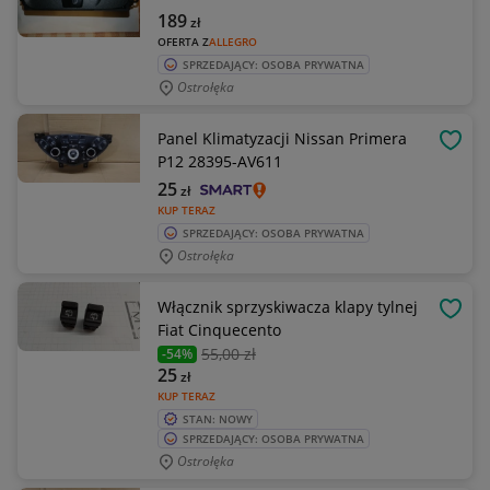
189
zł
OFERTA Z
ALLEGRO
SPRZEDAJĄCY: OSOBA PRYWATNA
Ostrołęka
Panel Klimatyzacji Nissan Primera
OBSE
P12 28395-AV611
25
zł
KUP TERAZ
SPRZEDAJĄCY: OSOBA PRYWATNA
Ostrołęka
Włącznik sprzyskiwacza klapy tylnej
OBSE
Fiat Cinquecento
55
,00 zł
-54%
25
zł
KUP TERAZ
STAN: NOWY
SPRZEDAJĄCY: OSOBA PRYWATNA
Ostrołęka