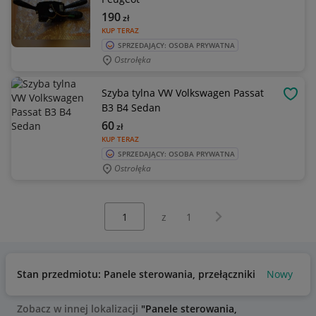
190
zł
KUP TERAZ
SPRZEDAJĄCY: OSOBA PRYWATNA
Ostrołęka
Szyba tylna VW Volkswagen Passat
OBSE
B3 B4 Sedan
60
zł
KUP TERAZ
SPRZEDAJĄCY: OSOBA PRYWATNA
Ostrołęka
Wybierz stronę:
Następna strona
z
1
Stan przedmiotu: Panele sterowania, przełączniki
Nowy
Ba
Zobacz w innej lokalizacji
"Panele sterowania,