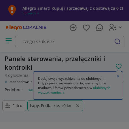
Allegro Smart! Kupuj i sprzedawaj z dostawą za 0 zł
Sprawdź »
Otwórz menu z kategoriami
szukaj
Panele sterowania, przełączniki i
kontrolki
POL
4
ogłoszenia
Zamkn
Dodaj swoje wyszukiwania do ulubionych.
ęści samochodowe
Wyposażenie wnętrza
Panele sterowania, przełączniki
Gdy pojawią się nowe oferty, wyślemy Ci je
mailowo. Ustaw powiadomienia w
ulubionych
Podobne:
panele sterowania przełączniki
wyszukiwaniach
.
Filtruj
Łapy, Podlaskie, +0 km