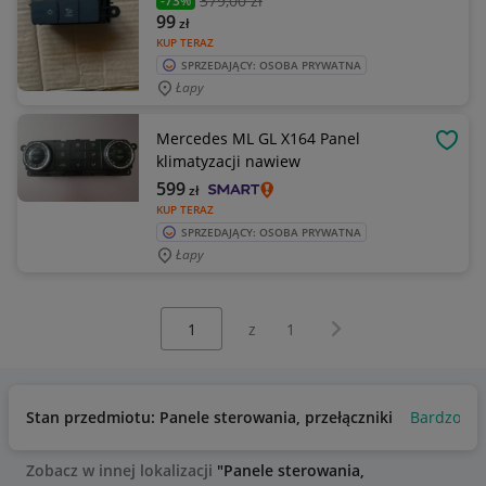
379
,00 zł
-73%
99
zł
KUP TERAZ
SPRZEDAJĄCY: OSOBA PRYWATNA
Łapy
Mercedes ML GL X164 Panel
OBSE
klimatyzacji nawiew
599
zł
KUP TERAZ
SPRZEDAJĄCY: OSOBA PRYWATNA
Łapy
Wybierz stronę:
Następna strona
z
1
Stan przedmiotu: Panele sterowania, przełączniki
Bardzo do
Zobacz w innej lokalizacji
"Panele sterowania,