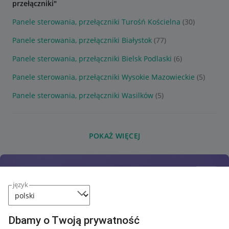
przełączniki"
Panele sterowania, przełączniki Turośń Kościelna
(30)
Panele sterowania, przełączniki Białystok
(77)
Panele sterowania, przełączniki Bielsk Podlaski
(6)
Panele sterowania, przełączniki Wysokie Mazowieckie
(5)
Panele sterowania, przełączniki Wasilków
(5)
POKAŻ WIĘCEJ
język
Dbamy o Twoją prywatność