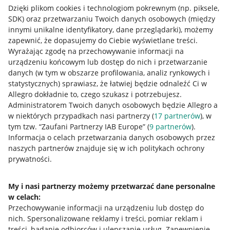
Dzięki plikom cookies i technologiom pokrewnym
(np. piksele,
SDK)
oraz przetwarzaniu Twoich danych osobowych
(między
innymi unikalne identyfikatory, dane przeglądarki)
, możemy
zapewnić, że dopasujemy do Ciebie wyświetlane treści.
Wyrażając zgodę na przechowywanie informacji na
urządzeniu końcowym lub dostęp do nich i przetwarzanie
danych (w tym w obszarze profilowania, analiz rynkowych i
statystycznych) sprawiasz, że łatwiej będzie odnaleźć Ci w
Allegro dokładnie to, czego szukasz i potrzebujesz.
Administratorem Twoich danych osobowych będzie Allegro a
w niektórych przypadkach nasi partnerzy (
17
partnerów
), w
tym tzw. “Zaufani Partnerzy IAB Europe” (
9
partnerów
).
Przydatne informacje
Informacja o celach przetwarzania danych osobowych przez
naszych partnerów znajduje się w ich politykach ochrony
prywatności.
Jak to działa
Napisz do nas
My i nasi partnerzy możemy przetwarzać dane personalne
w celach:
Allegro Gadane dla sprzedających
Przechowywanie informacji na urządzeniu lub dostęp do
Allegro Gadane dla kupujących
nich
.
Spersonalizowane reklamy i treści, pomiar reklam i
treści, badanie odbiorców i ulepszanie usług
.
Zapewnienie