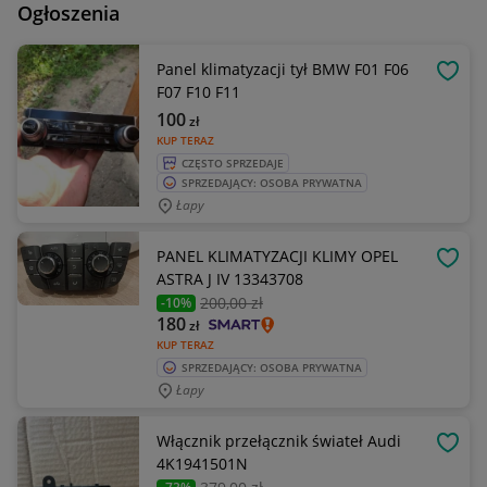
Ogłoszenia
Panel klimatyzacji tył BMW F01 F06
OBSE
F07 F10 F11
100
zł
KUP TERAZ
CZĘSTO SPRZEDAJE
SPRZEDAJĄCY: OSOBA PRYWATNA
Łapy
PANEL KLIMATYZACJI KLIMY OPEL
OBSE
ASTRA J IV 13343708
200
,00 zł
-10%
180
zł
KUP TERAZ
SPRZEDAJĄCY: OSOBA PRYWATNA
Łapy
Włącznik przełącznik świateł Audi
OBSE
4K1941501N