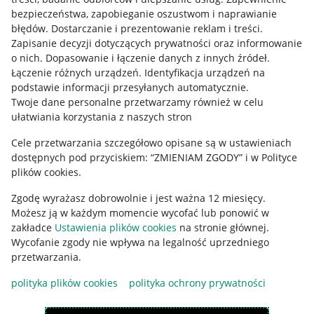
Mapa miejscowości
bezpieczeństwa, zapobieganie oszustwom i naprawianie
błędów
.
Dostarczanie i prezentowanie reklam i treści
.
Informacje prawne
Zapisanie decyzji dotyczących prywatności oraz informowanie
o nich
.
Dopasowanie i łączenie danych z innych źródeł
.
Regulamin
Łączenie różnych urządzeń
.
Identyfikacja urządzeń na
podstawie informacji przesyłanych automatycznie
.
Polityka plików "cookies"
Twoje dane personalne przetwarzamy również w celu
ułatwiania korzystania z naszych stron
Ustawienia plików "cookies"
Cele przetwarzania szczegółowo opisane są w ustawieniach
Udostępnianie lokalizacji
dostępnych pod przyciskiem: “ZMIENIAM ZGODY” i w Polityce
Informacje dla Aktu o Usługach Cyfrowych
plików cookies.
Zgodę wyrażasz dobrowolnie i jest ważna 12 miesięcy.
Pobierz aplikację
Możesz ją w każdym momencie wycofać lub ponowić w
zakładce
Ustawienia plików cookies
na stronie głównej.
Wycofanie zgody nie wpływa na legalność uprzedniego
przetwarzania.
polityka plików cookies
polityka ochrony prywatności