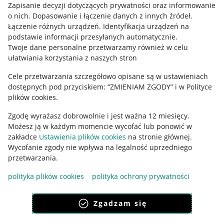
Informacje prawne
Zapisanie decyzji dotyczących prywatności oraz informowanie
o nich
.
Dopasowanie i łączenie danych z innych źródeł
.
Regulamin
Łączenie różnych urządzeń
.
Identyfikacja urządzeń na
podstawie informacji przesyłanych automatycznie
.
Polityka plików "cookies"
Twoje dane personalne przetwarzamy również w celu
ułatwiania korzystania z naszych stron
Ustawienia plików "cookies"
Cele przetwarzania szczegółowo opisane są w ustawieniach
Udostępnianie lokalizacji
dostępnych pod przyciskiem: “ZMIENIAM ZGODY” i w Polityce
Informacje dla Aktu o Usługach Cyfrowych
plików cookies.
Zgodę wyrażasz dobrowolnie i jest ważna 12 miesięcy.
Pobierz aplikację
Możesz ją w każdym momencie wycofać lub ponowić w
zakładce
Ustawienia plików cookies
na stronie głównej.
Wycofanie zgody nie wpływa na legalność uprzedniego
przetwarzania.
polityka plików cookies
polityka ochrony prywatności
Zgadzam się