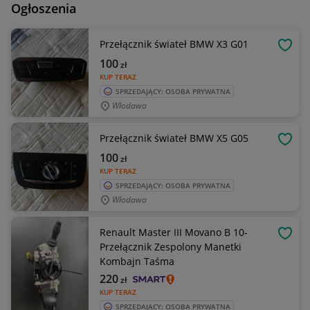
Ogłoszenia
Przełącznik świateł BMW X3 G01
OBSE
100
zł
KUP TERAZ
SPRZEDAJĄCY: OSOBA PRYWATNA
Włodawa
Przełącznik świateł BMW X5 G05
OBSE
100
zł
KUP TERAZ
SPRZEDAJĄCY: OSOBA PRYWATNA
Włodawa
Renault Master III Movano B 10-
OBSE
Przełącznik Zespolony Manetki
Kombajn Taśma
220
zł
KUP TERAZ
SPRZEDAJĄCY: OSOBA PRYWATNA