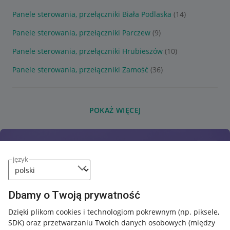
Panele sterowania, przełączniki Biała Podlaska
(14)
Panele sterowania, przełączniki Parczew
(9)
Panele sterowania, przełączniki Hrubieszów
(10)
Panele sterowania, przełączniki Zamość
(36)
POKAŻ WIĘCEJ
język
Dbamy o Twoją prywatność
Dzięki plikom cookies i technologiom pokrewnym
(np. piksele,
SDK)
oraz przetwarzaniu Twoich danych osobowych
(między