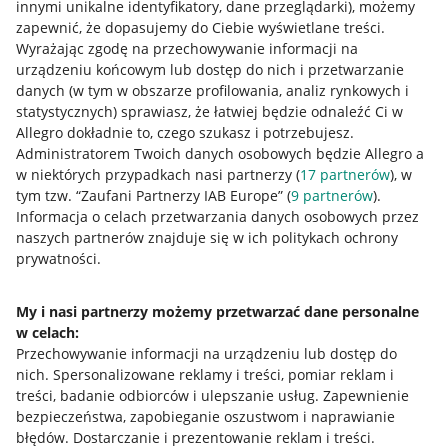
innymi unikalne identyfikatory, dane przeglądarki)
, możemy
zapewnić, że dopasujemy do Ciebie wyświetlane treści.
Wyrażając zgodę na przechowywanie informacji na
urządzeniu końcowym lub dostęp do nich i przetwarzanie
danych (w tym w obszarze profilowania, analiz rynkowych i
statystycznych) sprawiasz, że łatwiej będzie odnaleźć Ci w
Allegro dokładnie to, czego szukasz i potrzebujesz.
Administratorem Twoich danych osobowych będzie Allegro a
w niektórych przypadkach nasi partnerzy (
17
partnerów
), w
tym tzw. “Zaufani Partnerzy IAB Europe” (
9
partnerów
).
Przydatne informacje
Informacja o celach przetwarzania danych osobowych przez
naszych partnerów znajduje się w ich politykach ochrony
prywatności.
Jak to działa
Napisz do nas
My i nasi partnerzy możemy przetwarzać dane personalne
w celach:
Allegro Gadane dla sprzedających
Przechowywanie informacji na urządzeniu lub dostęp do
Allegro Gadane dla kupujących
nich
.
Spersonalizowane reklamy i treści, pomiar reklam i
treści, badanie odbiorców i ulepszanie usług
.
Zapewnienie
Mapa miejscowości
bezpieczeństwa, zapobieganie oszustwom i naprawianie
błędów
.
Dostarczanie i prezentowanie reklam i treści
.