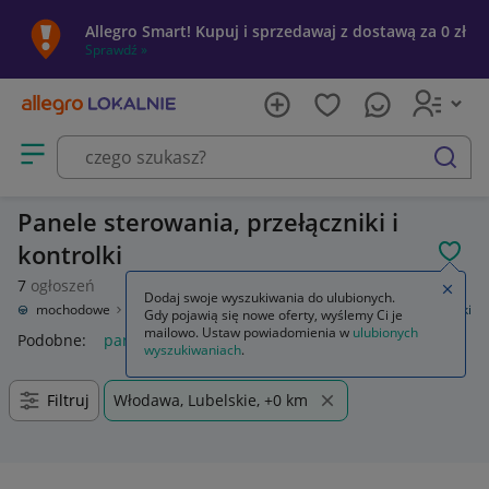
Allegro Smart! Kupuj i sprzedawaj z dostawą za 0 zł
Sprawdź »
Otwórz menu z kategoriami
szukaj
Panele sterowania, przełączniki i
kontrolki
POL
7
ogłoszeń
Zamkn
Dodaj swoje wyszukiwania do ulubionych.
ęści samochodowe
Wyposażenie wnętrza
Panele sterowania, przełączniki
Gdy pojawią się nowe oferty, wyślemy Ci je
mailowo. Ustaw powiadomienia w
ulubionych
Podobne:
panele sterowania przełączniki
wyszukiwaniach
.
Filtruj
Włodawa, Lubelskie, +0 km