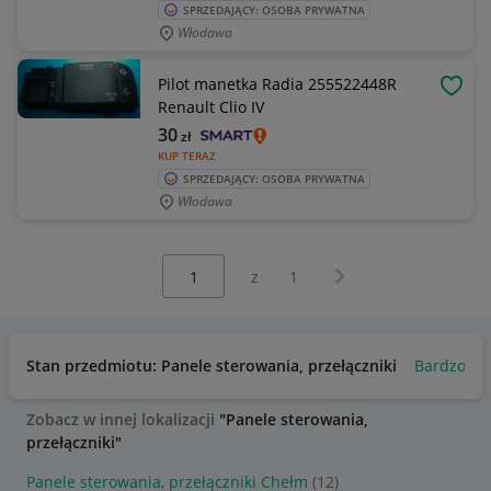
SPRZEDAJĄCY: OSOBA PRYWATNA
Włodawa
Pilot manetka Radia 255522448R
OBSE
Renault Clio IV
30
zł
KUP TERAZ
SPRZEDAJĄCY: OSOBA PRYWATNA
Włodawa
Wybierz stronę:
Następna strona
z
1
Stan przedmiotu: Panele sterowania, przełączniki
Bardzo do
Zobacz w innej lokalizacji
"Panele sterowania,
przełączniki"
Panele sterowania, przełączniki Chełm
(12)