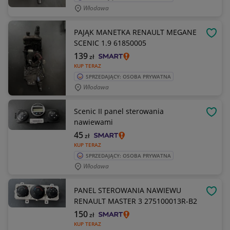
Włodawa
PAJĄK MANETKA RENAULT MEGANE
OBSE
SCENIC 1.9 61850005
139
zł
KUP TERAZ
SPRZEDAJĄCY: OSOBA PRYWATNA
Włodawa
Scenic II panel sterowania
OBSE
nawiewami
45
zł
KUP TERAZ
SPRZEDAJĄCY: OSOBA PRYWATNA
Włodawa
PANEL STEROWANIA NAWIEWU
OBSE
RENAULT MASTER 3 275100013R-B2
150
zł
KUP TERAZ