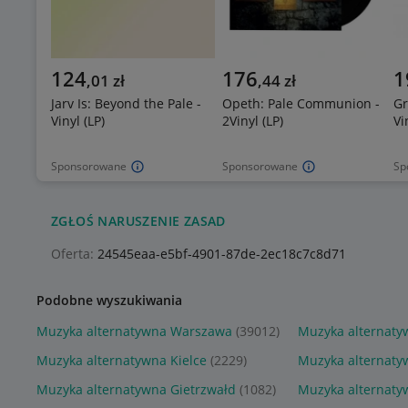
124
176
1
,
01
zł
,
44
zł
Jarv Is: Beyond the Pale -
Opeth: Pale Communion -
Gr
Vinyl (LP)
2Vinyl (LP)
Vi
Sponsorowane
Sponsorowane
Sp
ZGŁOŚ NARUSZENIE ZASAD
Oferta:
24545eaa-e5bf-4901-87de-2ec18c7c8d71
Podobne wyszukiwania
Muzyka alternatywna Warszawa
(39012)
Muzyka alternaty
Muzyka alternatywna Kielce
(2229)
Muzyka alternaty
Muzyka alternatywna Gietrzwałd
(1082)
Muzyka alternaty