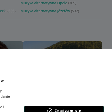
Muzyka alternatywna Opole
(709)
ecki
(535)
Muzyka alternatywna Józefów
(532)
e w
ch
.
adanie
e i
Zgadzam się