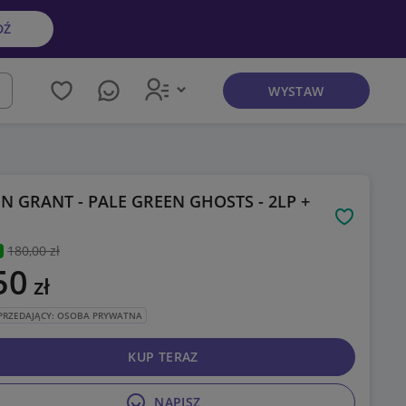
DŹ
WYSTAW
kaj
N GRANT - PALE GREEN GHOSTS - 2LP +
Obserwuj
180
,00 zł
50
zł
PRZEDAJĄCY: OSOBA PRYWATNA
KUP TERAZ
NAPISZ