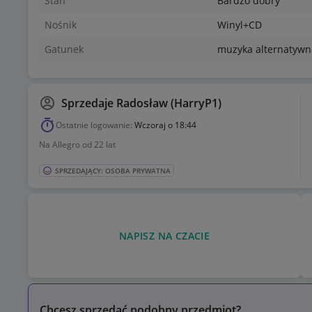
Stan
Bardzo dobry
Nośnik
Winyl+CD
Gatunek
muzyka alternatywn
Sprzedaje
Radosław (HarryP1)
Ostatnie logowanie:
Wczoraj o 18:44
Na Allegro od 22 lat
SPRZEDAJĄCY: OSOBA PRYWATNA
NAPISZ NA CZACIE
Chcesz sprzedać podobny przedmiot?