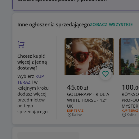
Inne ogłoszenia sprzedającego
ZOBACZ WSZYSTKIE
Chcesz kupić
więcej z jedną
dostawą?
Obserwuj
Wybierz
KUP
TERAZ
i w
Aktualna cena
Aktualn
45
100
,
00
zł
,
0
kolejnym kroku
dodasz więcej
GOLDFRAPP - RIDE A
RÖYKSO
przedmiotów
WHITE HORSE - 12"
PROFO
od tego
UK
MYSTERIE
RODZAJ OFERTY:
KUP TERAZ
RODZAJ OF
KUP TERAZ
sprzedającego.
Kalisz
Kalisz
Miejscowość
Miejsco