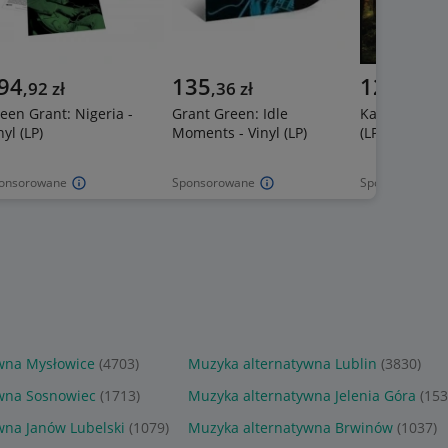
94
135
129
,
92
zł
,
36
zł
,
20
zł
een Grant: Nigeria -
Grant Green: Idle
Kaipa: Urskog
nyl (LP)
Moments - Vinyl (LP)
(LP)+CD
onsorowane
Sponsorowane
Sponsorowane
wna Mysłowice
(4703)
Muzyka alternatywna Lublin
(3830)
wna Sosnowiec
(1713)
Muzyka alternatywna Jelenia Góra
(153
wna Janów Lubelski
(1079)
Muzyka alternatywna Brwinów
(1037)