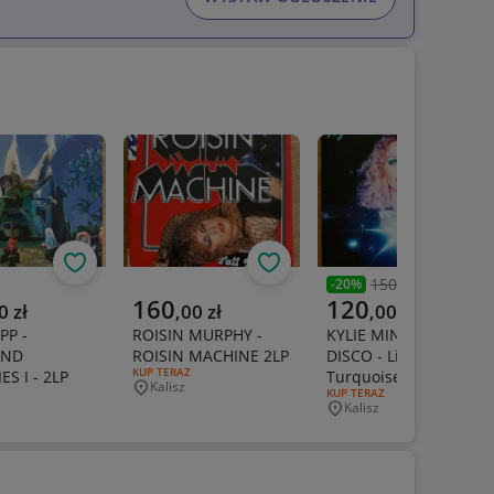
Obserwuj
Obserwuj
Obs
150,00 zł
-
20
%
Poprzednia cena
a cena
Aktualna cena
Aktualna cena
160
120
0
zł
,
00
zł
,
00
zł
PP -
ROISIN MURPHY -
KYLIE MINOGUE -
UND
ROISIN MACHINE 2LP
DISCO - Limited
RODZAJ OFERTY:
KUP TERAZ
S I - 2LP
Turquoise Vinyl
Kalisz
Miejscowość
ERTY:
RODZAJ OFERTY:
KUP TERAZ
Kalisz
wość
Miejscowość