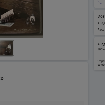
Dos
Alle
Pacz
Alle
100% 
Odpow
całoś
CD