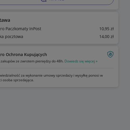
tawa
gro Paczkomaty InPost
10
,95
zł
ka pocztowa
14
,00
zł
gro Ochrona Kupujących
zakupów ze zwrotem pieniędzy do 48h.
Dowiedz się więcej »
iedzialność za wykonanie umowy sprzedaży i wysyłkę ponosi w
ci osoba sprzedająca.