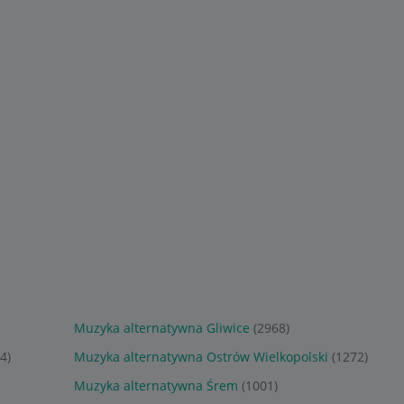
45
64
zł
,
24
zł
 - 2Vinyl
Grant Miller - Greatest
Periphery: A Pale White
Hits & Remixes 2CD
Dot - CD
Sponsorowane
Sponsorowane
Muzyka alternatywna Gliwice
(2968)
4)
Muzyka alternatywna Ostrów Wielkopolski
(1272)
Muzyka alternatywna Śrem
(1001)