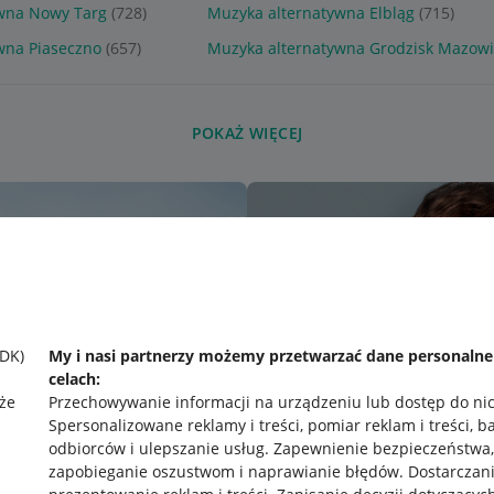
wna Nowy Targ
(728)
Muzyka alternatywna Elbląg
(715)
wna Piaseczno
(657)
Muzyka alternatywna Grodzisk Mazowi
POKAŻ WIĘCEJ
SDK)
My i nasi partnerzy możemy przetwarzać dane personaln
celach:
że
Przechowywanie informacji na urządzeniu lub dostęp do ni
Spersonalizowane reklamy i treści, pomiar reklam i treści, b
odbiorców i ulepszanie usług
.
Zapewnienie bezpieczeństwa,
zapobieganie oszustwom i naprawianie błędów
.
Dostarczani