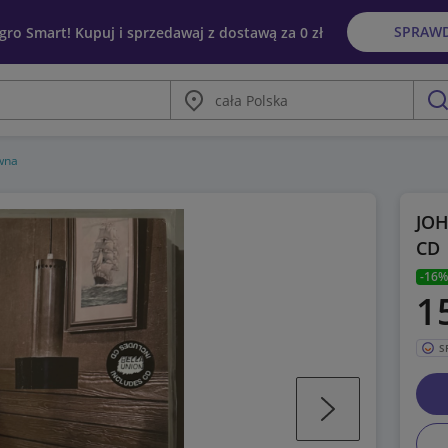
SPRAW
egro Smart! Kupuj i sprzedawaj z dostawą za 0 zł
Miasto
szu
wna
JOH
CD
-16%
1
S