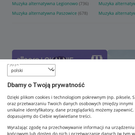
Muzyka alternatywna Legionowo
(736)
Muzyka alternaty
Muzyka alternatywna Paszowice
(678)
Muzyka alternaty
język
Dbamy o Twoją prywatność
Dzięki plikom cookies i technologiom pokrewnym
(np. piksele, 
oraz przetwarzaniu Twoich danych osobowych
(między innymi
unikalne identyfikatory, dane przeglądarki)
, możemy zapewnić, 
dopasujemy do Ciebie wyświetlane treści.
Wyrażając zgodę na przechowywanie informacji na urządzeniu
końcowym lub dostęp do nich i przetwarzanie danych (w tym w