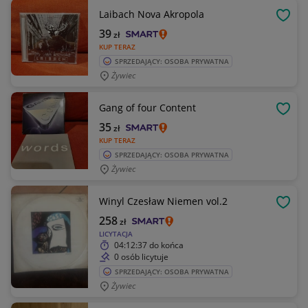
Laibach Nova Akropola
OBSE
39
zł
KUP TERAZ
SPRZEDAJĄCY: OSOBA PRYWATNA
Żywiec
Gang of four Content
OBSE
35
zł
KUP TERAZ
SPRZEDAJĄCY: OSOBA PRYWATNA
Żywiec
Winyl Czesław Niemen vol.2
OBSE
258
zł
LICYTACJA
04:12:37
do końca
0 osób licytuje
SPRZEDAJĄCY: OSOBA PRYWATNA
Żywiec