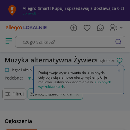
Allegro Smart! Kupuj i sprzedawaj z dostawą za 0 zł
Sprawdź »
Otwórz menu z kategoriami
szukaj
Muzyka alternatywna Żywiec
5
ogłoszeń
POL
Allegro Lokalnie
Kultura i rozrywka
Muzyka
Muzyka alternatywna
Zamkn
Dodaj swoje wyszukiwania do ulubionych.
Gdy pojawią się nowe oferty, wyślemy Ci je
Podobne:
muzyka alternatywna
mailowo. Ustaw powiadomienia w
ulubionych
wyszukiwaniach
.
Filtruj
Żywiec, Śląskie, +0 km
Ogłoszenia