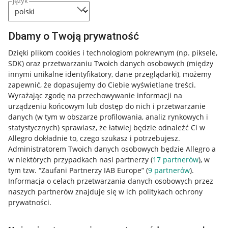
język
Dbamy o Twoją prywatność
Dzięki plikom cookies i technologiom pokrewnym
(np. piksele,
SDK)
oraz przetwarzaniu Twoich danych osobowych
(między
innymi unikalne identyfikatory, dane przeglądarki)
, możemy
zapewnić, że dopasujemy do Ciebie wyświetlane treści.
Wyrażając zgodę na przechowywanie informacji na
urządzeniu końcowym lub dostęp do nich i przetwarzanie
danych (w tym w obszarze profilowania, analiz rynkowych i
statystycznych) sprawiasz, że łatwiej będzie odnaleźć Ci w
Allegro dokładnie to, czego szukasz i potrzebujesz.
Administratorem Twoich danych osobowych będzie Allegro a
w niektórych przypadkach nasi partnerzy (
17
partnerów
), w
tym tzw. “Zaufani Partnerzy IAB Europe” (
9
partnerów
).
Przydatne informacje
Informacja o celach przetwarzania danych osobowych przez
naszych partnerów znajduje się w ich politykach ochrony
prywatności.
Jak to działa
Napisz do nas