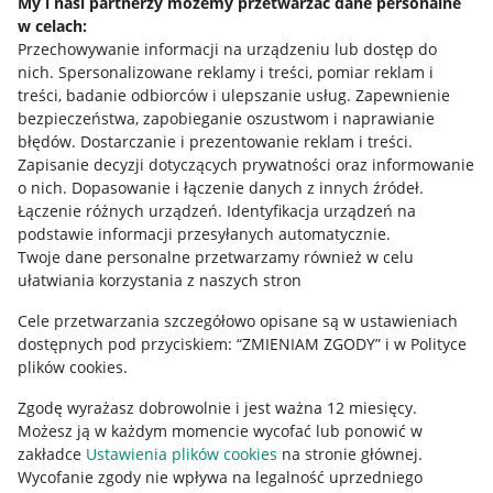
My i nasi partnerzy możemy przetwarzać dane personalne
w celach:
Allegro Gadane dla sprzedających
Przechowywanie informacji na urządzeniu lub dostęp do
Allegro Gadane dla kupujących
nich
.
Spersonalizowane reklamy i treści, pomiar reklam i
treści, badanie odbiorców i ulepszanie usług
.
Zapewnienie
Mapa miejscowości
bezpieczeństwa, zapobieganie oszustwom i naprawianie
błędów
.
Dostarczanie i prezentowanie reklam i treści
.
Informacje prawne
Zapisanie decyzji dotyczących prywatności oraz informowanie
o nich
.
Dopasowanie i łączenie danych z innych źródeł
.
Regulamin
Łączenie różnych urządzeń
.
Identyfikacja urządzeń na
podstawie informacji przesyłanych automatycznie
.
Polityka plików "cookies"
Twoje dane personalne przetwarzamy również w celu
ułatwiania korzystania z naszych stron
Ustawienia plików "cookies"
Cele przetwarzania szczegółowo opisane są w ustawieniach
Udostępnianie lokalizacji
dostępnych pod przyciskiem: “ZMIENIAM ZGODY” i w Polityce
Informacje dla Aktu o Usługach Cyfrowych
plików cookies.
Zgodę wyrażasz dobrowolnie i jest ważna 12 miesięcy.
Pobierz aplikację
Możesz ją w każdym momencie wycofać lub ponowić w
zakładce
Ustawienia plików cookies
na stronie głównej.
Wycofanie zgody nie wpływa na legalność uprzedniego