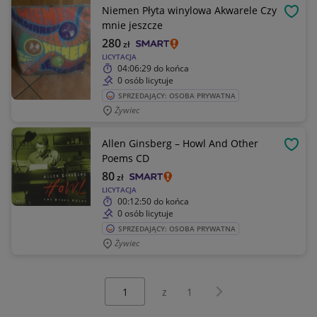
Niemen Płyta winylowa Akwarele Czy
OBSE
mnie jeszcze
280
zł
LICYTACJA
04:06:29
do końca
0 osób licytuje
SPRZEDAJĄCY: OSOBA PRYWATNA
Żywiec
Allen Ginsberg – Howl And Other
OBSE
Poems CD
80
zł
LICYTACJA
00:12:50
do końca
0 osób licytuje
SPRZEDAJĄCY: OSOBA PRYWATNA
Żywiec
Wybierz stronę:
Następna strona
z
1