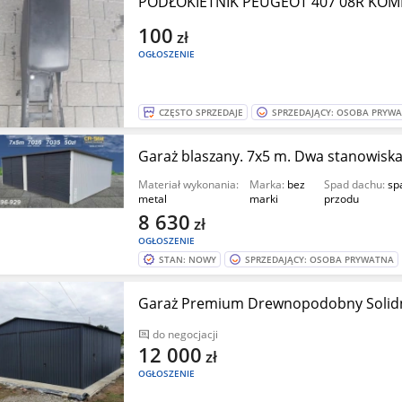
PODŁOKIETNIK PEUGEOT 407 08R KOMB
100
zł
OGŁOSZENIE
CZĘSTO SPRZEDAJE
SPRZEDAJĄCY: OSOBA PRYW
Garaż blaszany. 7x5 m. Dwa stanowiska
Materiał wykonania:
Marka:
bez
Spad dachu:
sp
metal
marki
przodu
8 630
zł
OGŁOSZENIE
STAN: NOWY
SPRZEDAJĄCY: OSOBA PRYWATNA
Garaż Premium Drewnopodobny Solid
do negocjacji
12 000
zł
OGŁOSZENIE