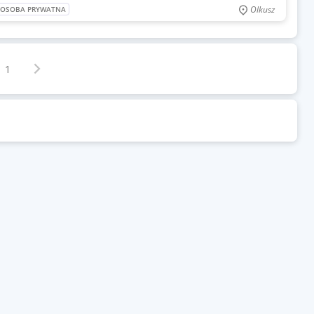
Olkusz
: OSOBA PRYWATNA
Następna strona
z
1