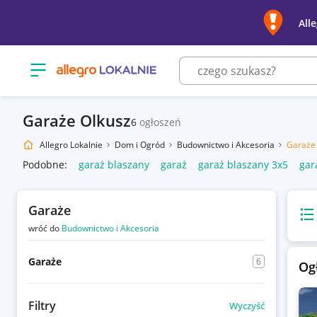
All
Otwórz menu z kategoriami
Garaże Olkusz
6
ogłoszeń
Allegro Lokalnie
Dom i Ogród
Budownictwo i Akcesoria
Garaże
Podobne:
garaż blaszany
garaż
garaż blaszany 3x5
gar
Garaże
Wido
wróć do
Budownictwo i Akcesoria
Garaże
6
Og
Filtry
Wyczyść