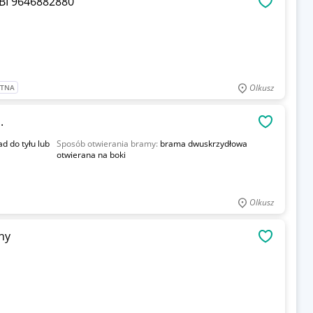
I 9646882880
OBSERWU
Olkusz
ATNA
.
OBSERWU
ad do tyłu lub
Sposób otwierania bramy:
brama dwuskrzydłowa
otwierana na boki
Olkusz
ny
OBSERWU