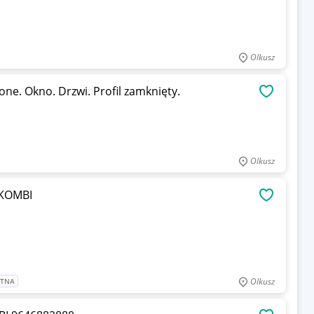
Olkusz
ne. Okno. Drzwi. Profil zamknięty.
OBSERWU
Olkusz
 KOMBI
OBSERWU
Olkusz
ATNA