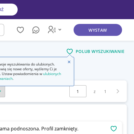
DŹ
WYSTAW
kaj
POLUB WYSZUKIWANIE
Zamknij wskazówkę
oje wyszukiwania do ulubionych.
wią się nowe oferty, wyślemy Ci je
. Ustaw powiadomienia w
ulubionych
waniach
.
Wybierz stronę:
Następna 
z
1
rama podnoszona. Profil zamknięty.
OBSERWU