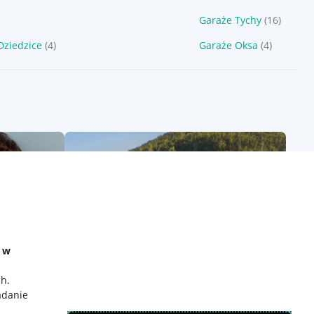
)
Garaże Tychy
(16)
Dziedzice
(4)
Garaże Oksa
(4)
e w
ch
.
adanie