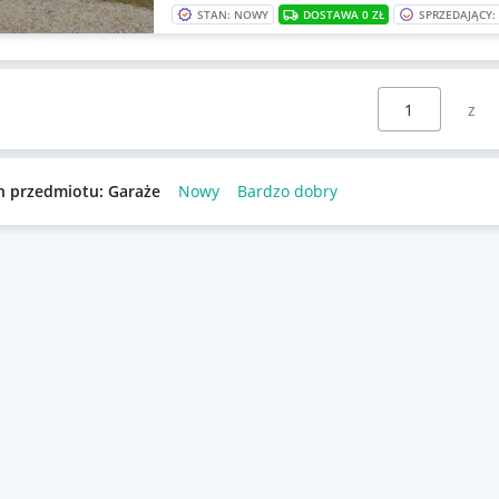
STAN: NOWY
DOSTAWA 0 ZŁ
SPRZEDAJĄCY
Wybierz stronę:
n przedmiotu: Garaże
Nowy
Bardzo dobry