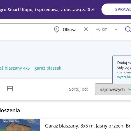
SPRAW
egro Smart! Kupuj i sprzedawaj z dostawą za 0 zł
Miasto
Wyczyść frazę
+
0
km
Odległość
szu
Dodaj sw
Gdy poja
aż blaszany 4x5
garaż blaszak
mailowo
wyszuki
k listy
Widok siatki
Sortuj od:
łoszenia
Garaż blaszany. 3x5 m. Jasny orzech. B