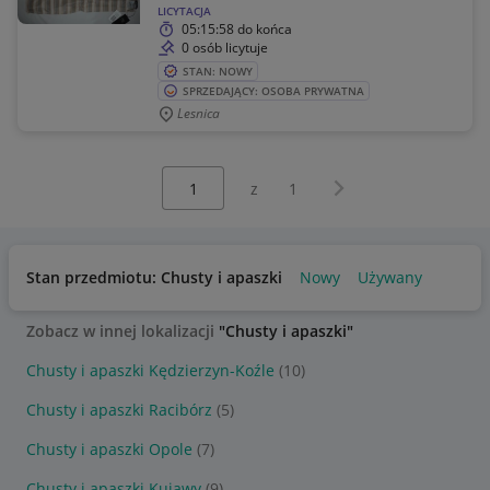
LICYTACJA
05:15:58
do końca
0 osób licytuje
STAN: NOWY
SPRZEDAJĄCY: OSOBA PRYWATNA
Lesnica
Wybierz stronę:
Następna strona
z
1
Stan przedmiotu: Chusty i apaszki
Nowy
Używany
Zobacz w innej lokalizacji
"Chusty i apaszki"
Chusty i apaszki Kędzierzyn-Koźle
(10)
Chusty i apaszki Racibórz
(5)
Chusty i apaszki Opole
(7)
Chusty i apaszki Kujawy
(9)