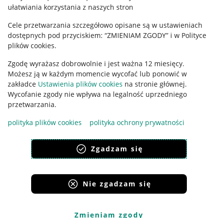
ułatwiania korzystania z naszych stron
Ustawienia plików "cookies"
Cele przetwarzania szczegółowo opisane są w ustawieniach
Udostępnianie lokalizacji
dostępnych pod przyciskiem: “ZMIENIAM ZGODY” i w Polityce
Informacje dla Aktu o Usługach Cyfrowych
plików cookies.
Zgodę wyrażasz dobrowolnie i jest ważna 12 miesięcy.
Pobierz aplikację
Możesz ją w każdym momencie wycofać lub ponowić w
zakładce
Ustawienia plików cookies
na stronie głównej.
Wycofanie zgody nie wpływa na legalność uprzedniego
przetwarzania.
polityka plików cookies
polityka ochrony prywatności
Zgadzam się
Nie zgadzam się
Korzystanie z serwisu oznacza akceptację
regulaminu
.
Zmieniam zgody