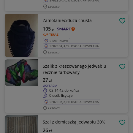
SPRZEDAJĄCY: OSOBA PRYWATNA
Lesnica
Zamotaniec/duża chusta
OBSE
105
zł
KUP TERAZ
STAN: NOWY
SPRZEDAJĄCY: OSOBA PRYWATNA
Leśnica
Szalik z kreszowanego jedwabiu
OBSE
recznie farbowany
27
zł
LICYTACJA
03:14:42
do końca
0 osób licytuje
SPRZEDAJĄCY: OSOBA PRYWATNA
Lesnica
Szal z domieszką jedwabiu 30%
OBSE
26
zł