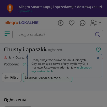
Allegro Smart! Kupuj i sprzedawaj z dostawą za 0 zł
Sprawdź »
Otwórz menu z kategoriami
szukaj
Chusty i apaszki
6
ogłoszeń
POL
Moda
Odzież, Obuwie, Dodatki
Galanteria i dodatki
Chusty i apaszki
Zamkn
Dodaj swoje wyszukiwania do ulubionych.
Gdy pojawią się nowe oferty, wyślemy Ci je
Podobne:
chusty i apaszki
mailowo. Ustaw powiadomienia w
ulubionych
wyszukiwaniach
.
Filtruj
Leśnica, Opolskie, +0 km
Ogłoszenia