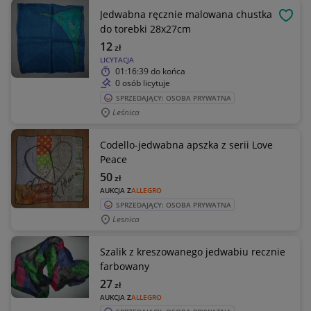
Jedwabna ręcznie malowana chustka
OBSE
do torebki 28x27cm
12
zł
LICYTACJA
01:16:39
do końca
0 osób licytuje
SPRZEDAJĄCY: OSOBA PRYWATNA
Leśnica
Codello-jedwabna apszka z serii Love
Peace
50
zł
AUKCJA Z
ALLEGRO
SPRZEDAJĄCY: OSOBA PRYWATNA
Lesnica
Szalik z kreszowanego jedwabiu recznie
farbowany
27
zł
AUKCJA Z
ALLEGRO