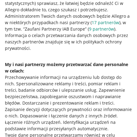
statystycznych) sprawiasz, że łatwiej będzie odnaleźć Ci w
Allegro dokładnie to, czego szukasz i potrzebujesz.
Administratorem Twoich danych osobowych będzie Allegro a
w niektórych przypadkach nasi partnerzy (
17
partnerów
), w
tym tzw. “Zaufani Partnerzy IAB Europe” (
9
partnerów
).
Przydatne informacje
Informacja o celach przetwarzania danych osobowych przez
naszych partnerów znajduje się w ich politykach ochrony
prywatności.
Jak to działa
Napisz do nas
My i nasi partnerzy możemy przetwarzać dane personalne
w celach:
Allegro Gadane dla sprzedających
Przechowywanie informacji na urządzeniu lub dostęp do
Allegro Gadane dla kupujących
nich
.
Spersonalizowane reklamy i treści, pomiar reklam i
treści, badanie odbiorców i ulepszanie usług
.
Zapewnienie
Mapa miejscowości
bezpieczeństwa, zapobieganie oszustwom i naprawianie
błędów
.
Dostarczanie i prezentowanie reklam i treści
.
Informacje prawne
Zapisanie decyzji dotyczących prywatności oraz informowanie
o nich
.
Dopasowanie i łączenie danych z innych źródeł
.
Regulamin
Łączenie różnych urządzeń
.
Identyfikacja urządzeń na
podstawie informacji przesyłanych automatycznie
.
Polityka plików "cookies"
Twoje dane personalne przetwarzamy również w celu