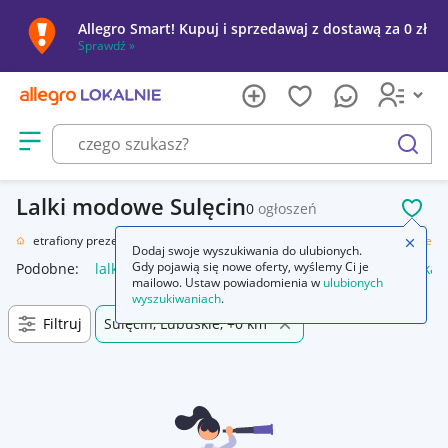
Allegro Smart! Kupuj i sprzedawaj z dostawą za 0 zł
Sprawdź »
Otwórz menu z kategoriami
szukaj
Lalki modowe Sulęcin
0
ogłoszeń
POL
ał
Nietrafiony prezent
Zabawki
Lalki i akcesoria
Lalki
Lalki modowe
Zamkn
Dodaj swoje wyszukiwania do ulubionych.
Gdy pojawią się nowe oferty, wyślemy Ci je
Podobne:
lalki modowe
lalka modowa
pałki lodowe
lalka
mailowo. Ustaw powiadomienia w
ulubionych
wyszukiwaniach
.
Filtruj
Sulęcin, Lubuskie, +0 km