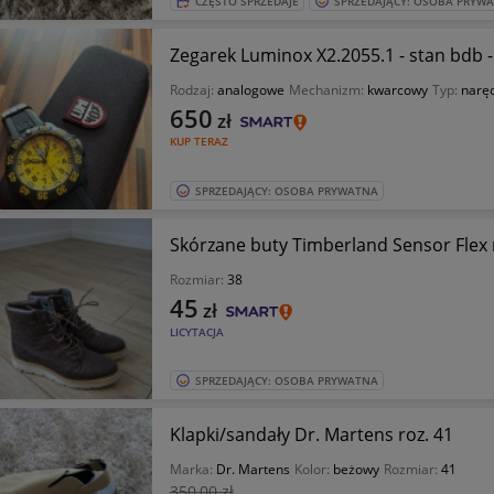
CZĘSTO SPRZEDAJE
SPRZEDAJĄCY: OSOBA PRYW
Zegarek Luminox X2.2055.1 - stan bdb 
Rodzaj:
analogowe
Mechanizm:
kwarcowy
Typ:
narę
650
zł
KUP TERAZ
SPRZEDAJĄCY: OSOBA PRYWATNA
Skórzane buty Timberland Sensor Flex 
Rozmiar:
38
45
zł
LICYTACJA
SPRZEDAJĄCY: OSOBA PRYWATNA
Klapki/sandały Dr. Martens roz. 41
Marka:
Dr. Martens
Kolor:
beżowy
Rozmiar:
41
350
,00 zł