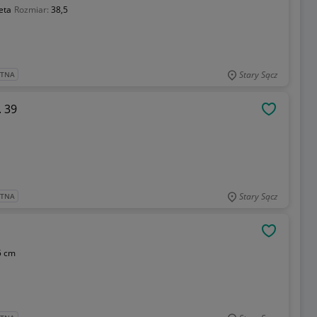
eta
Rozmiar:
38,5
Stary Sącz
ATNA
. 39
OBSERWU
Stary Sącz
ATNA
OBSERWU
5 cm