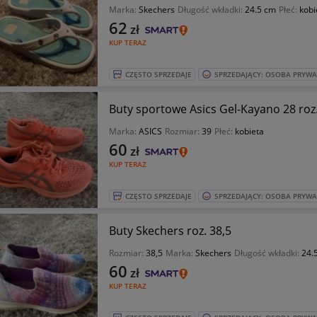
Marka:
Skechers
Długość wkładki:
24.5 cm
Płeć:
kobi
62
zł
KUP TERAZ
CZĘSTO SPRZEDAJE
SPRZEDAJĄCY: OSOBA PRYW
Buty sportowe Asics Gel-Kayano 28 roz
Marka:
ASICS
Rozmiar:
39
Płeć:
kobieta
60
zł
KUP TERAZ
CZĘSTO SPRZEDAJE
SPRZEDAJĄCY: OSOBA PRYW
Buty Skechers roz. 38,5
Rozmiar:
38,5
Marka:
Skechers
Długość wkładki:
24.
60
zł
KUP TERAZ