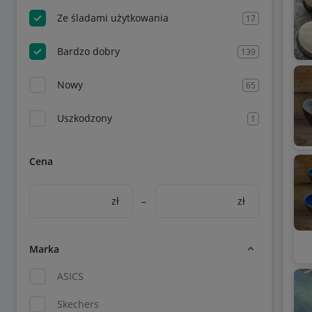
Ze śladami użytkowania
17
Bardzo dobry
139
Nowy
65
Uszkodzony
1
Cena
zł
–
zł
Marka
ASICS
Skechers