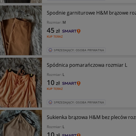
Spodnie garniturowe H&M brązowe ro
Rozmiar:
M
45
zł
KUP TERAZ
SPRZEDAJĄCY: OSOBA PRYWATNA
Spódnica pomarańczowa rozmiar L
Rozmiar:
L
10
zł
KUP TERAZ
SPRZEDAJĄCY: OSOBA PRYWATNA
Sukienka brązowa H&M bez pleców roz
Rozmiar:
L
10
zł