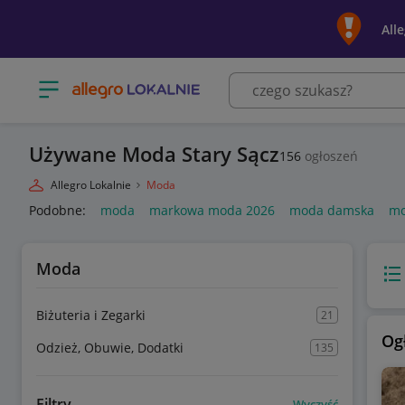
All
Otwórz menu z kategoriami
Używane Moda Stary Sącz
156
ogłoszeń
Allegro Lokalnie
Moda
Podobne:
moda
markowa moda 2026
moda damska
mo
Moda
Wido
Biżuteria i Zegarki
21
Og
Odzież, Obuwie, Dodatki
135
Filtry
Wyczyść