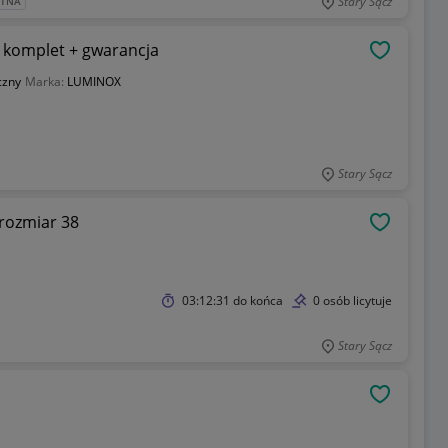
Stary Sącz
ATNA
- komplet + gwarancja
OBSERWU
czny
Marka:
LUMINOX
Stary Sącz
rozmiar 38
OBSERWU
03:12:31
do końca
0 osób licytuje
Stary Sącz
OBSERWU