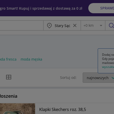
SPRAW
egro Smart! Kupuj i sprzedawaj z dostawą za 0 zł
Miasto
Wyczyść frazę
+
0
km
Odległość
szu
Dodaj sw
Gdy poja
da fresca
moda męska
mailowo
wyszuki
k listy
Widok siatki
Sortuj od:
łoszenia
Klapki Skechers roz. 38,5