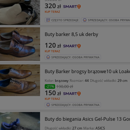
320
zł
KUP TERAZ
CZĘSTO SPRZEDAJE
SPRZEDAJĄCY: OSOBA PRYW
Buty barker 8,5 uk derby
120
zł
KUP TERAZ
SPRZEDAJĄCY: OSOBA PRYWATNA
Buty Barker brogsy brązowe10 uk Loak
Kolor:
brązowy
Rozmiar:
44
Długość wkładki:
29 cm
190
,00 zł
-21%
150
zł
KUP TERAZ
SPRZEDAJĄCY: OSOBA PRYWATNA
Buty do biegania Asics Gel-Pulse 13 Gor
Długość wkładki:
27 cm
Marka:
ASICS