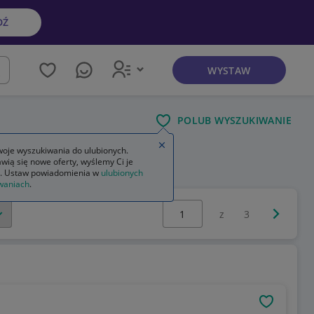
DŹ
WYSTAW
kaj
POLUB WYSZUKIWANIE
Zamknij wskazówkę
oje wyszukiwania do ulubionych.
wią się nowe oferty, wyślemy Ci je
. Ustaw powiadomienia w
ulubionych
waniach
.
Wybierz stronę:
Następna 
z
3
OBSERWU