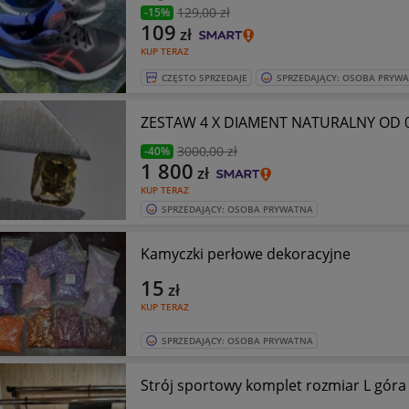
129
,00 zł
-15%
109
zł
KUP TERAZ
CZĘSTO SPRZEDAJE
SPRZEDAJĄCY: OSOBA PRYW
ZESTAW 4 X DIAMENT NATURALNY OD 0
3000
,00 zł
-40%
1 800
zł
KUP TERAZ
SPRZEDAJĄCY: OSOBA PRYWATNA
Kamyczki perłowe dekoracyjne
15
zł
KUP TERAZ
SPRZEDAJĄCY: OSOBA PRYWATNA
Strój sportowy komplet rozmiar L góra 