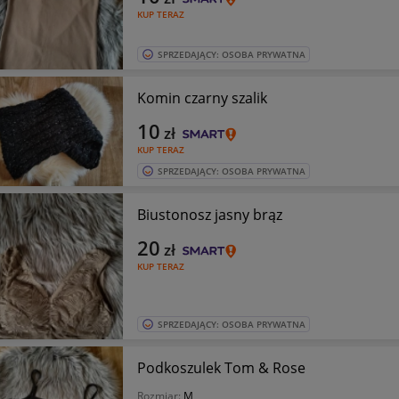
KUP TERAZ
SPRZEDAJĄCY: OSOBA PRYWATNA
Komin czarny szalik
10
zł
KUP TERAZ
SPRZEDAJĄCY: OSOBA PRYWATNA
Biustonosz jasny brąz
20
zł
KUP TERAZ
SPRZEDAJĄCY: OSOBA PRYWATNA
Podkoszulek Tom & Rose
Rozmiar:
M