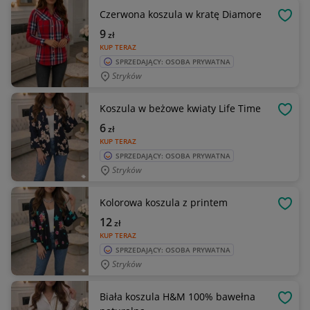
Czerwona koszula w kratę Diamore
OBSE
9
zł
KUP TERAZ
SPRZEDAJĄCY: OSOBA PRYWATNA
Stryków
Koszula w beżowe kwiaty Life Time
OBSE
6
zł
KUP TERAZ
SPRZEDAJĄCY: OSOBA PRYWATNA
Stryków
Kolorowa koszula z printem
OBSE
12
zł
KUP TERAZ
SPRZEDAJĄCY: OSOBA PRYWATNA
Stryków
Biała koszula H&M 100% bawełna
OBSE