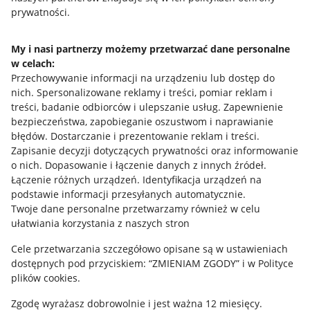
prywatności.
Jak to działa
Napisz do nas
My i nasi partnerzy możemy przetwarzać dane personalne
w celach:
Allegro Gadane dla sprzedających
Przechowywanie informacji na urządzeniu lub dostęp do
Allegro Gadane dla kupujących
nich
.
Spersonalizowane reklamy i treści, pomiar reklam i
treści, badanie odbiorców i ulepszanie usług
.
Zapewnienie
Mapa miejscowości
bezpieczeństwa, zapobieganie oszustwom i naprawianie
błędów
.
Dostarczanie i prezentowanie reklam i treści
.
Informacje prawne
Zapisanie decyzji dotyczących prywatności oraz informowanie
o nich
.
Dopasowanie i łączenie danych z innych źródeł
.
Regulamin
Łączenie różnych urządzeń
.
Identyfikacja urządzeń na
podstawie informacji przesyłanych automatycznie
.
Polityka plików "cookies"
Twoje dane personalne przetwarzamy również w celu
ułatwiania korzystania z naszych stron
Ustawienia plików "cookies"
Cele przetwarzania szczegółowo opisane są w ustawieniach
Udostępnianie lokalizacji
dostępnych pod przyciskiem: “ZMIENIAM ZGODY” i w Polityce
Informacje dla Aktu o Usługach Cyfrowych
plików cookies.
Zgodę wyrażasz dobrowolnie i jest ważna 12 miesięcy.
Pobierz aplikację