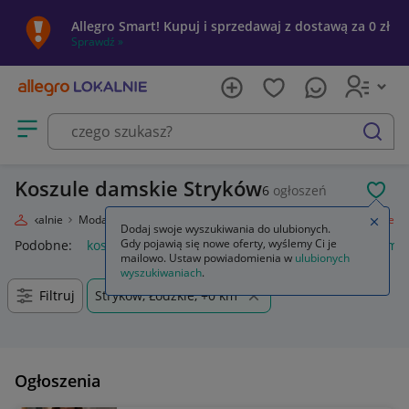
Allegro Smart! Kupuj i sprzedawaj z dostawą za 0 zł
Sprawdź »
Otwórz menu z kategoriami
szukaj
Koszule damskie Stryków
6
ogłoszeń
POL
egro Lokalnie
Moda
Odzież, Obuwie, Dodatki
Odzież damska
Koszule
Zamkn
Dodaj swoje wyszukiwania do ulubionych.
Gdy pojawią się nowe oferty, wyślemy Ci je
Podobne:
koszule
anda47 koszule poporodowe
koszule mę
mailowo. Ustaw powiadomienia w
ulubionych
wyszukiwaniach
.
Filtruj
Stryków, Łódzkie, +0 km
Ogłoszenia