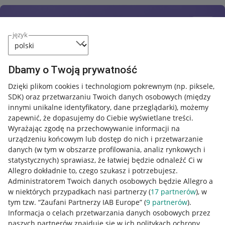
język
Dbamy o Twoją prywatność
Dzięki plikom cookies i technologiom pokrewnym
(np. piksele,
SDK)
oraz przetwarzaniu Twoich danych osobowych
(między
innymi unikalne identyfikatory, dane przeglądarki)
, możemy
zapewnić, że dopasujemy do Ciebie wyświetlane treści.
Wyrażając zgodę na przechowywanie informacji na
urządzeniu końcowym lub dostęp do nich i przetwarzanie
danych (w tym w obszarze profilowania, analiz rynkowych i
statystycznych) sprawiasz, że łatwiej będzie odnaleźć Ci w
Allegro dokładnie to, czego szukasz i potrzebujesz.
Administratorem Twoich danych osobowych będzie Allegro a
w niektórych przypadkach nasi partnerzy (
17
partnerów
), w
tym tzw. “Zaufani Partnerzy IAB Europe” (
9
partnerów
).
Przydatne informacje
Informacja o celach przetwarzania danych osobowych przez
naszych partnerów znajduje się w ich politykach ochrony