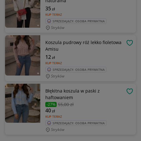
naturalna
35
zł
KUP TERAZ
SPRZEDAJĄCY: OSOBA PRYWATNA
Stryków
Koszula pudrowy róż lekko fioletowa
OBSE
Amisu
12
zł
KUP TERAZ
SPRZEDAJĄCY: OSOBA PRYWATNA
Stryków
Błękitna koszula w paski z
OBSE
haftowaniem
55
,00 zł
-27%
40
zł
KUP TERAZ
SPRZEDAJĄCY: OSOBA PRYWATNA
Stryków