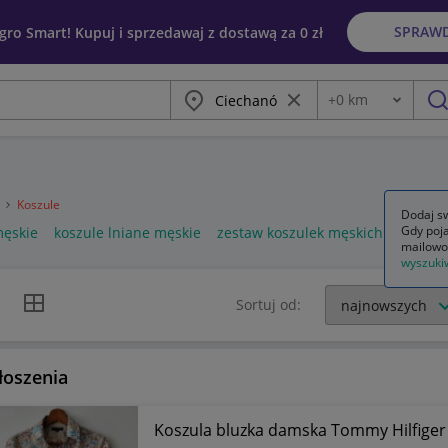
SPRAW
egro Smart! Kupuj i sprzedawaj z dostawą za 0 zł
Miasto
Wyczyść frazę
+
0
km
Odległość
szu
a
Koszule
Dodaj sw
Gdy poja
męskie
koszule lniane męskie
zestaw koszulek męskich
mailowo
wyszuki
k listy
Widok siatki
Sortuj od:
łoszenia
Koszula bluzka damska Tommy Hilfiger