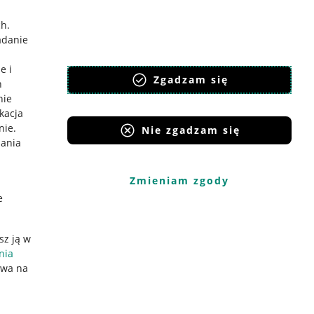
ch
.
adanie
e i
Zgadzam się
h
nie
ikacja
nie
.
Nie zgadzam się
iania
Zmieniam zgody
e
sz ją w
nia
ywa na