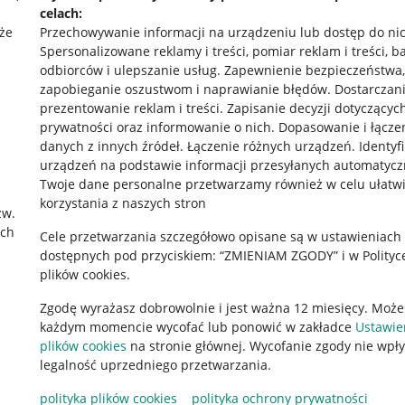
celach:
że
Przechowywanie informacji na urządzeniu lub dostęp do ni
Spersonalizowane reklamy i treści, pomiar reklam i treści, b
odbiorców i ulepszanie usług
.
Zapewnienie bezpieczeństwa,
zapobieganie oszustwom i naprawianie błędów
.
Dostarczani
prezentowanie reklam i treści
.
Zapisanie decyzji dotyczącyc
prywatności oraz informowanie o nich
.
Dopasowanie i łącze
danych z innych źródeł
.
Łączenie różnych urządzeń
.
Identyf
urządzeń na podstawie informacji przesyłanych automatycz
rawne
Pobierz aplikację
Twoje dane personalne przetwarzamy również w celu ułatw
korzystania z naszych stron
zw.
ach
Cele przetwarzania szczegółowo opisane są w ustawieniach
 "cookies"
dostępnych pod przyciskiem: “ZMIENIAM ZGODY” i w Polityc
plików cookies.
ów "cookies"
Zgodę wyrażasz dobrowolnie i jest ważna 12 miesięcy. Może
okalizacji
każdym momencie wycofać lub ponowić w zakładce
Ustawie
 Aktu o Usługach Cyfrowych
plików cookies
na stronie głównej. Wycofanie zgody nie wpł
legalność uprzedniego przetwarzania.
polityka plików cookies
polityka ochrony prywatności