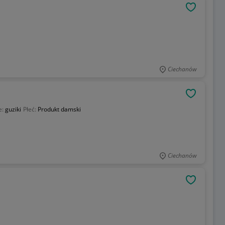
OBSERWU
Ciechanów
OBSERWU
e:
guziki
Płeć:
Produkt damski
Ciechanów
OBSERWU