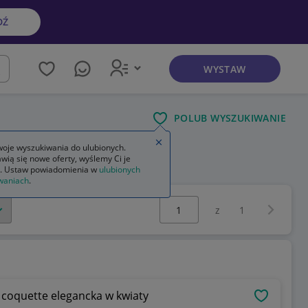
DŹ
WYSTAW
kaj
POLUB WYSZUKIWANIE
Zamknij wskazówkę
oje wyszukiwania do ulubionych.
wią się nowe oferty, wyślemy Ci je
. Ustaw powiadomienia w
ulubionych
waniach
.
Wybierz stronę:
Następna 
z
1
 coquette elegancka w kwiaty
OBSERWU