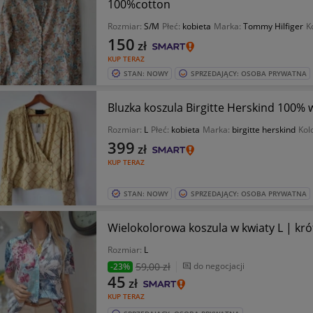
100%cotton
Rozmiar:
S/M
Płeć:
kobieta
Marka:
Tommy Hilfiger
K
150
zł
KUP TERAZ
STAN: NOWY
SPRZEDAJĄCY: OSOBA PRYWATNA
Bluzka koszula Birgitte Herskind 100
Rozmiar:
L
Płeć:
kobieta
Marka:
birgitte herskind
Kol
399
zł
KUP TERAZ
STAN: NOWY
SPRZEDAJĄCY: OSOBA PRYWATNA
Wielokolorowa koszula w kwiaty L | kró
Rozmiar:
L
59
,00 zł
do negocjacji
-23%
45
zł
KUP TERAZ