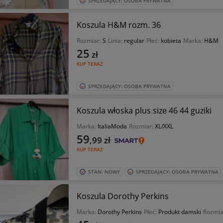
SPRZEDAJĄCY: OSOBA PRYWATNA
Koszula H&M rozm. 36
Rozmiar:
S
Linia:
regular
Płeć:
kobieta
Marka:
H&M
25
zł
KUP TERAZ
SPRZEDAJĄCY: OSOBA PRYWATNA
Koszula włoska plus size 46 44 guziki
Marka:
ItaliaModa
Rozmiar:
XL/XXL
59
,99
zł
KUP TERAZ
STAN: NOWY
SPRZEDAJĄCY: OSOBA PRYWATNA
Koszula Dorothy Perkins
Marka:
Dorothy Perkins
Płeć:
Produkt damski
Rozmia