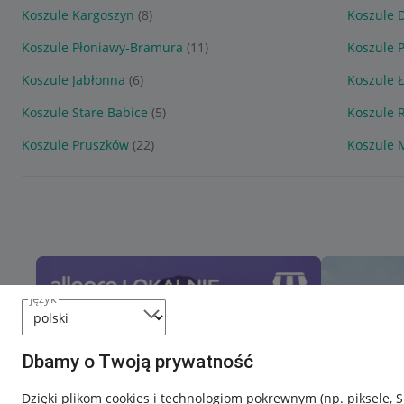
Koszule Kargoszyn
(8)
Koszule 
Koszule Płoniawy-Bramura
(11)
Koszule P
Koszule Jabłonna
(6)
Koszule 
Koszule Stare Babice
(5)
Koszule 
Koszule Pruszków
(22)
Koszule 
język
Dbamy o Twoją prywatność
Dzięki plikom cookies i technologiom pokrewnym
(np. piksele, 