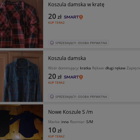
Koszula damska w kratę
20
zł
KUP TERAZ
SPRZEDAJĄCY: OSOBA PRYWATNA
Koszula damska
Wzór dominujący:
kratka
Rękaw:
długi rękaw
Zapięci
20
zł
KUP TERAZ
SPRZEDAJĄCY: OSOBA PRYWATNA
Nowe Koszule S /m
Marka:
inna
Rozmiar:
S/M
10
zł
KUP TERAZ