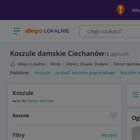
All
Otwórz menu z kategoriami
Koszule damskie Ciechanów
12
ogłoszeń
Allegro Lokalnie
Moda
Odzież, Obuwie, Dodatki
Odzież damsk
Podobne:
koszule
anda47 koszule poporodowe
koszule 
Koszule
Wido
wróć do
Odzież damska
Koszule
12
Og
Filtry
Wyczyść