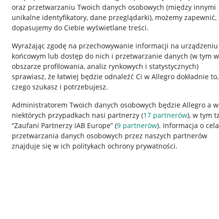
oraz przetwarzaniu Twoich danych osobowych
(między innymi
unikalne identyfikatory, dane przeglądarki)
, możemy zapewnić, 
dopasujemy do Ciebie wyświetlane treści.
Wyrażając zgodę na przechowywanie informacji na urządzeniu
końcowym lub dostęp do nich i przetwarzanie danych (w tym w
obszarze profilowania, analiz rynkowych i statystycznych)
sprawiasz, że łatwiej będzie odnaleźć Ci w Allegro dokładnie to,
czego szukasz i potrzebujesz.
Przydatne informacje
Informacje p
Administratorem Twoich danych osobowych będzie Allegro a w
niektórych przypadkach nasi partnerzy (
17
partnerów
), w tym t
Jak to działa
Regulamin
“Zaufani Partnerzy IAB Europe” (
9
partnerów
). Informacja o cel
Napisz do nas
Polityka plików
przetwarzania danych osobowych przez naszych partnerów
znajduje się w ich politykach ochrony prywatności.
Allegro Gadane dla sprzedających
Ustawienia plik
Allegro Gadane dla kupujących
Udostępnianie l
Mapa miejscowości
Informacje dla