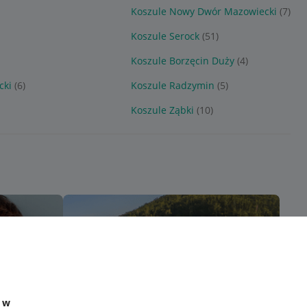
Koszule Nowy Dwór Mazowiecki
(7)
Koszule Serock
(51)
Koszule Borzęcin Duży
(4)
cki
(6)
Koszule Radzymin
(5)
Koszule Ząbki
(10)
e w