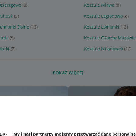
Dzierzgowo
(8)
Koszule Mława
(8)
ułtusk
(5)
Koszule Legionowo
(8)
Łomianki Dolne
(13)
Koszule Łomianki
(13)
Ruda
(5)
Koszule Ożarów Mazowie
Marki
(7)
Koszule Milanówek
(16)
POKAŻ WIĘCEJ
SDK)
My i nasi partnerzy możemy przetwarzać dane personaln