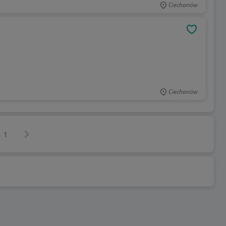
Ciechanów
OBSERWU
Ciechanów
Następna strona
z
1