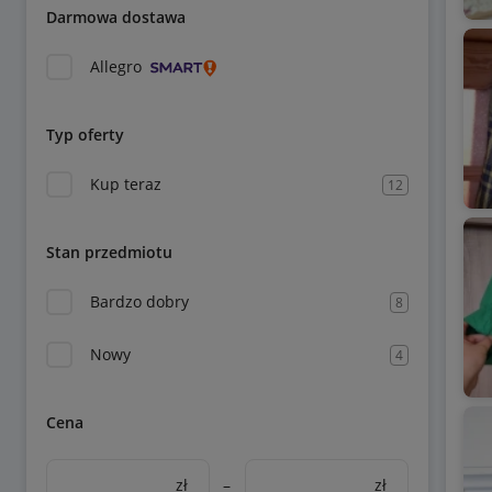
Darmowa dostawa
Allegro
Typ oferty
Kup teraz
12
Stan przedmiotu
Bardzo dobry
8
Nowy
4
Cena
zł
–
zł