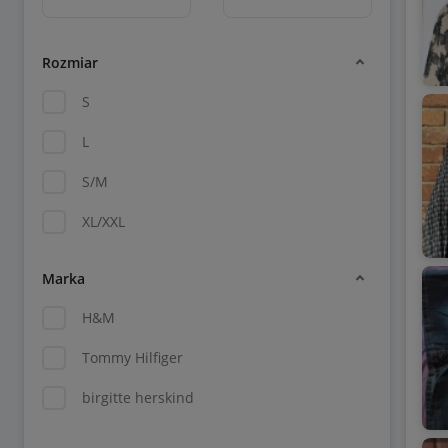
Rozmiar
S
L
S/M
XL/XXL
Marka
H&M
Tommy Hilfiger
birgitte herskind