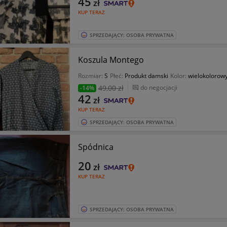
45
zł
KUP TERAZ
SPRZEDAJĄCY: OSOBA PRYWATNA
Koszula Montego
Rozmiar:
S
Płeć:
Produkt damski
Kolor:
wielokolorow
49
,00 zł
do negocjacji
-14%
42
zł
KUP TERAZ
SPRZEDAJĄCY: OSOBA PRYWATNA
Spódnica
20
zł
KUP TERAZ
SPRZEDAJĄCY: OSOBA PRYWATNA