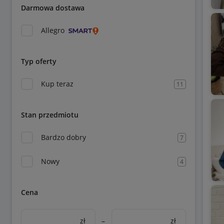
Darmowa dostawa
Allegro
Typ oferty
Kup teraz
11
Stan przedmiotu
Bardzo dobry
7
Nowy
4
Cena
zł
–
zł