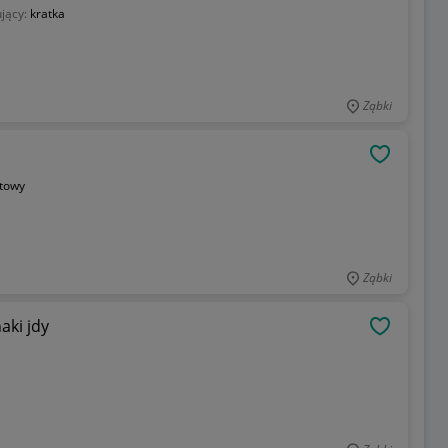
jący:
kratka
Ząbki
OBSERWU
itowy
Ząbki
aki jdy
OBSERWU