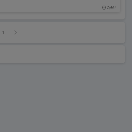
Ząbki
Następna strona
z
1