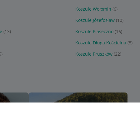
Koszule Wołomin
(6)
Koszule Józefosław
(10)
e
(13)
Koszule Piaseczno
(16)
Koszule Długa Kościelna
(8)
5)
Koszule Pruszków
(22)