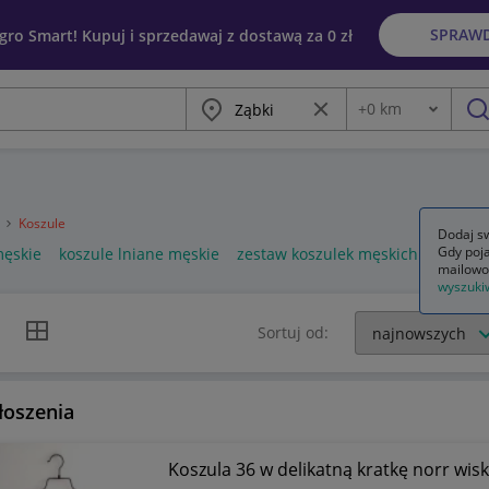
SPRAW
egro Smart! Kupuj i sprzedawaj z dostawą za 0 zł
Miasto
Wyczyść frazę
+
0
km
Odległość
szu
a
Koszule
Dodaj sw
Gdy poja
męskie
koszule lniane męskie
zestaw koszulek męskich
mailowo
wyszuki
k listy
Widok siatki
Sortuj od:
łoszenia
Koszula 36 w delikatną kratkę norr wis