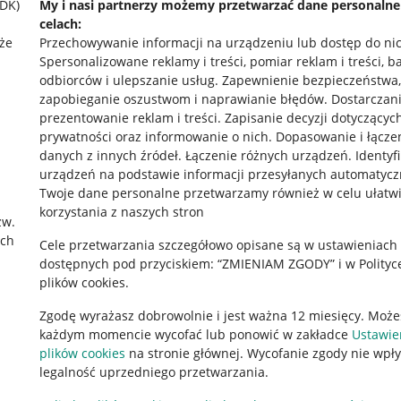
SDK)
My i nasi partnerzy możemy przetwarzać dane personaln
celach:
że
Przechowywanie informacji na urządzeniu lub dostęp do ni
Spersonalizowane reklamy i treści, pomiar reklam i treści, b
odbiorców i ulepszanie usług
.
Zapewnienie bezpieczeństwa,
zapobieganie oszustwom i naprawianie błędów
.
Dostarczani
prezentowanie reklam i treści
.
Zapisanie decyzji dotyczącyc
prywatności oraz informowanie o nich
.
Dopasowanie i łącze
danych z innych źródeł
.
Łączenie różnych urządzeń
.
Identyf
urządzeń na podstawie informacji przesyłanych automatycz
rawne
Pobierz aplikację
Twoje dane personalne przetwarzamy również w celu ułatw
korzystania z naszych stron
zw.
ach
Cele przetwarzania szczegółowo opisane są w ustawieniach
 "cookies"
dostępnych pod przyciskiem: “ZMIENIAM ZGODY” i w Polityc
plików cookies.
ów "cookies"
Zgodę wyrażasz dobrowolnie i jest ważna 12 miesięcy. Może
okalizacji
każdym momencie wycofać lub ponowić w zakładce
Ustawie
 Aktu o Usługach Cyfrowych
plików cookies
na stronie głównej. Wycofanie zgody nie wpł
legalność uprzedniego przetwarzania.