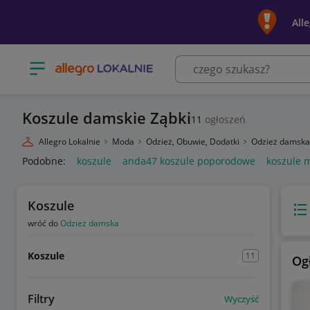
All
Otwórz menu z kategoriami
Koszule damskie Ząbki
11
ogłoszeń
Allegro Lokalnie
Moda
Odzież, Obuwie, Dodatki
Odzież damsk
Podobne:
koszule
anda47 koszule poporodowe
koszule 
Koszule
Wido
wróć do
Odzież damska
Koszule
11
Og
Filtry
Wyczyść