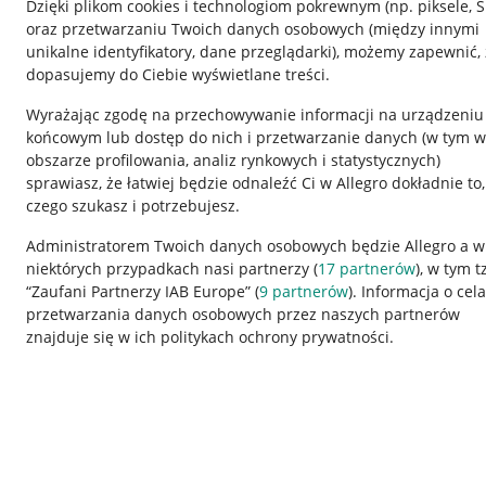
Dzięki plikom cookies i technologiom pokrewnym
(np. piksele, 
oraz przetwarzaniu Twoich danych osobowych
(między innymi
unikalne identyfikatory, dane przeglądarki)
, możemy zapewnić, 
dopasujemy do Ciebie wyświetlane treści.
Wyrażając zgodę na przechowywanie informacji na urządzeniu
końcowym lub dostęp do nich i przetwarzanie danych (w tym w
obszarze profilowania, analiz rynkowych i statystycznych)
sprawiasz, że łatwiej będzie odnaleźć Ci w Allegro dokładnie to,
czego szukasz i potrzebujesz.
Przydatne informacje
Informacje p
Administratorem Twoich danych osobowych będzie Allegro a w
niektórych przypadkach nasi partnerzy (
17
partnerów
), w tym t
Jak to działa
Regulamin
“Zaufani Partnerzy IAB Europe” (
9
partnerów
). Informacja o cel
Napisz do nas
Polityka plików
przetwarzania danych osobowych przez naszych partnerów
znajduje się w ich politykach ochrony prywatności.
Allegro Gadane dla sprzedających
Ustawienia plik
Allegro Gadane dla kupujących
Udostępnianie l
Mapa miejscowości
Informacje dla