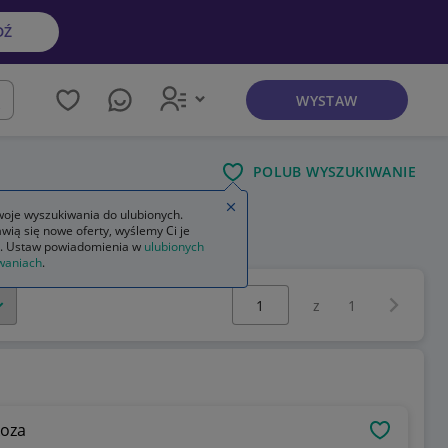
DŹ
WYSTAW
kaj
POLUB WYSZUKIWANIE
Zamknij wskazówkę
oje wyszukiwania do ulubionych.
wią się nowe oferty, wyślemy Ci je
. Ustaw powiadomienia w
ulubionych
waniach
.
Wybierz stronę:
Następna 
z
1
koza
OBSERWU