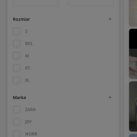
Rozmiar
S
M/L
M
XS
XL
Marka
ZARA
JDY
NORR