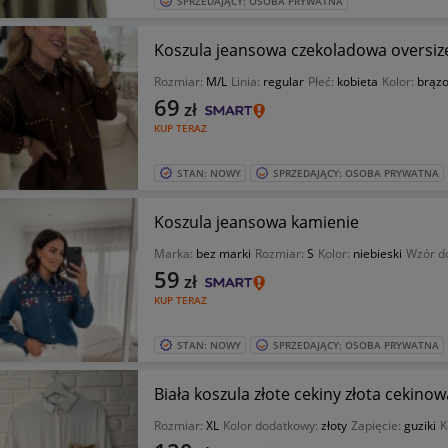
SPRZEDAJĄCY: OSOBA PRYWATNA
Koszula jeansowa czekoladowa oversiz
Rozmiar:
M/L
Linia:
regular
Płeć:
kobieta
Kolor:
brąz
69
zł
KUP TERAZ
STAN: NOWY
SPRZEDAJĄCY: OSOBA PRYWATNA
Koszula jeansowa kamienie
Marka:
bez marki
Rozmiar:
S
Kolor:
niebieski
Wzór d
59
zł
KUP TERAZ
STAN: NOWY
SPRZEDAJĄCY: OSOBA PRYWATNA
Biała koszula złote cekiny złota cekino
Rozmiar:
XL
Kolor dodatkowy:
złoty
Zapięcie:
guziki
K