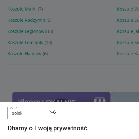
Koszule Marki
(7)
Koszule W
Koszule Radzymin
(5)
Koszule S
Koszule Legionowo
(8)
Koszule J
Koszule Łomianki
(13)
Koszule S
Koszule Halinów
(6)
Koszule K
język
Dbamy o Twoją prywatność