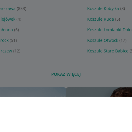
arszawa
(853)
Koszule Kobyłka
(8)
ulejówek
(4)
Koszule Ruda
(5)
abłonna
(6)
Koszule Łomianki Doln
erock
(51)
Koszule Otwock
(17)
arczew
(12)
Koszule Stare Babice
(
POKAŻ WIĘCEJ