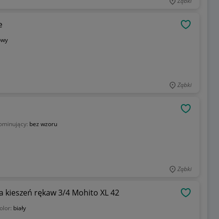
Ząbki
e
OBSERWU
owy
Ząbki
OBSERWU
ominujący:
bez wzoru
Ząbki
wa kieszeń rękaw 3/4 Mohito XL 42
OBSERWU
olor:
biały