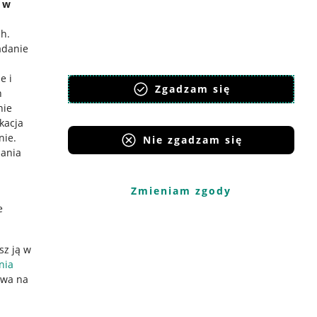
e w
ch
.
adanie
e i
Zgadzam się
h
nie
ikacja
nie
.
Nie zgadzam się
iania
Zmieniam zgody
e
sz ją w
nia
ywa na