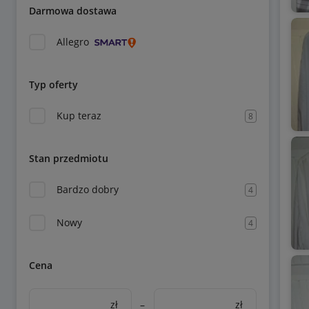
Darmowa dostawa
Allegro
Typ oferty
Kup teraz
8
Stan przedmiotu
Bardzo dobry
4
Nowy
4
Cena
zł
–
zł