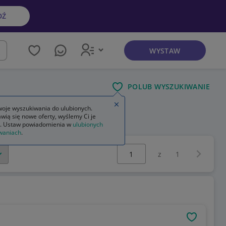
DŹ
WYSTAW
kaj
POLUB WYSZUKIWANIE
Zamknij wskazówkę
oje wyszukiwania do ulubionych.
wią się nowe oferty, wyślemy Ci je
. Ustaw powiadomienia w
ulubionych
waniach
.
Wybierz stronę:
Następna 
z
1
OBSERWU