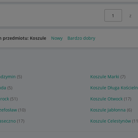
Wybierz stronę:
n przedmiotu: Koszule
Nowy
Bardzo dobry
adzymin
(5)
Koszule Marki
(7)
uda
(5)
Koszule Długa Kościel
erock
(51)
Koszule Otwock
(17)
zefosław
(10)
Koszule Jabłonna
(6)
iaseczno
(17)
Koszule Celestynów
(11