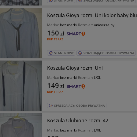
STAN: NOWY
SPRZEDAJĄCY: OSOBA PRYWATNA
Koszula Gioya rozm. Uni kolor baby bl
Marka:
bez marki
Rozmiar:
uniwersalny
150
zł
KUP TERAZ
STAN: NOWY
SPRZEDAJĄCY: OSOBA PRYWATNA
Koszula Gioya rozm. Uni
Marka:
bez marki
Rozmiar:
L/XL
149
zł
KUP TERAZ
SPRZEDAJĄCY: OSOBA PRYWATNA
Koszula Ulubione rozm. 42
Marka:
bez marki
Rozmiar:
L/XL