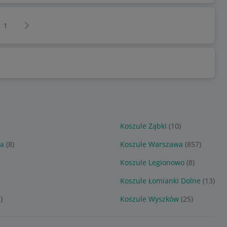
Następna strona
z
1
Koszule Ząbki
(10)
na
(8)
Koszule Warszawa
(857)
Koszule Legionowo
(8)
Koszule Łomianki Dolne
(13)
)
Koszule Wyszków
(25)