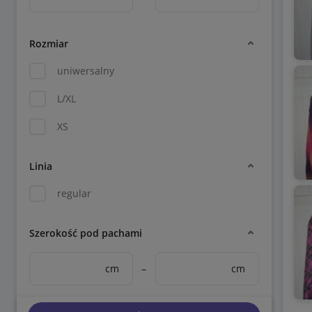
Rozmiar
uniwersalny
L/XL
XS
Linia
regular
Szerokość pod pachami
cm
–
cm