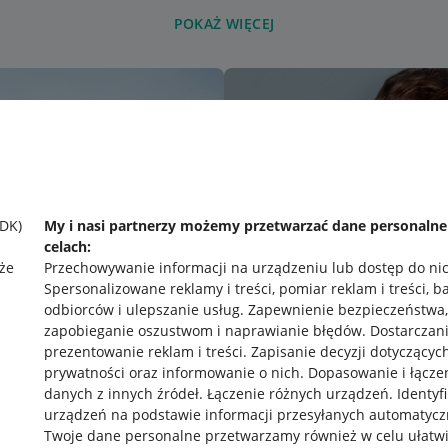
POKAŻ WIĘCEJ
SDK)
My i nasi partnerzy możemy przetwarzać dane personaln
celach:
że
Przechowywanie informacji na urządzeniu lub dostęp do ni
Spersonalizowane reklamy i treści, pomiar reklam i treści, b
odbiorców i ulepszanie usług
.
Zapewnienie bezpieczeństwa,
zapobieganie oszustwom i naprawianie błędów
.
Dostarczani
prezentowanie reklam i treści
.
Zapisanie decyzji dotyczącyc
prywatności oraz informowanie o nich
.
Dopasowanie i łącze
danych z innych źródeł
.
Łączenie różnych urządzeń
.
Identyf
urządzeń na podstawie informacji przesyłanych automatycz
rawne
Pobierz aplikację
Twoje dane personalne przetwarzamy również w celu ułatw