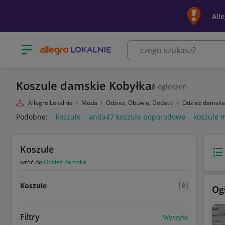
All
Otwórz menu z kategoriami
Koszule damskie Kobyłka
8
ogłoszeń
Allegro Lokalnie
Moda
Odzież, Obuwie, Dodatki
Odzież damsk
Podobne:
koszule
anda47 koszule poporodowe
koszule 
Koszule
Wido
wróć do
Odzież damska
Koszule
8
Og
Filtry
Wyczyść