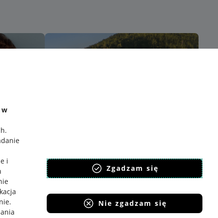
e w
ch
.
adanie
e i
Zgadzam się
h
nie
ikacja
nie
.
Nie zgadzam się
iania