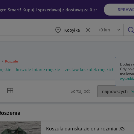
SPRAW
egro Smart! Kupuj i sprzedawaj z dostawą za 0 zł
Miasto
Wyczyść frazę
+
0
km
Odległość
szu
a
Koszule
Dodaj sw
Gdy poja
męskie
koszule lniane męskie
zestaw koszulek męskich
mailowo
wyszuki
k listy
Widok siatki
Sortuj od:
łoszenia
Koszula damska zielona rozmiar XS