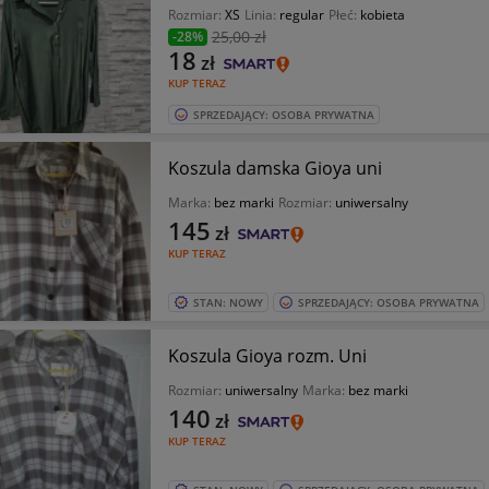
Rozmiar:
XS
Linia:
regular
Płeć:
kobieta
25
,00 zł
-28%
18
zł
KUP TERAZ
SPRZEDAJĄCY: OSOBA PRYWATNA
Koszula damska Gioya uni
Marka:
bez marki
Rozmiar:
uniwersalny
145
zł
KUP TERAZ
STAN: NOWY
SPRZEDAJĄCY: OSOBA PRYWATNA
Koszula Gioya rozm. Uni
Rozmiar:
uniwersalny
Marka:
bez marki
140
zł
KUP TERAZ