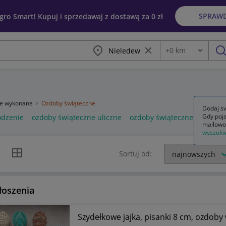
SPRAW
egro Smart! Kupuj i sprzedawaj z dostawą za 0 zł
Miasto
Wyczyść frazę
+
0
km
Odległość
szu
ie wykonane
Ozdoby świąteczne
Dodaj sw
Gdy poja
odzenie
ozdoby świąteczne uliczne
ozdoby świąteczne zewnętr
mailowo
wyszuki
k listy
Widok siatki
Sortuj od:
łoszenia
Szydełkowe jajka, pisanki 8 cm, ozdoby