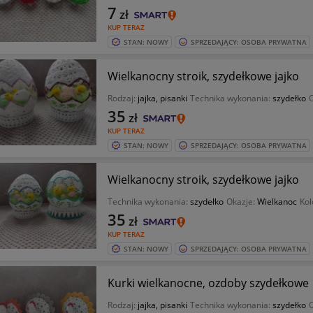
7
zł
KUP TERAZ
STAN: NOWY
SPRZEDAJĄCY: OSOBA PRYWATNA
Wielkanocny stroik, szydełkowe jajko
Rodzaj:
jajka, pisanki
Technika wykonania:
szydełko
O
35
zł
KUP TERAZ
STAN: NOWY
SPRZEDAJĄCY: OSOBA PRYWATNA
Wielkanocny stroik, szydełkowe jajko
Technika wykonania:
szydełko
Okazje:
Wielkanoc
Kol
35
zł
KUP TERAZ
STAN: NOWY
SPRZEDAJĄCY: OSOBA PRYWATNA
Kurki wielkanocne, ozdoby szydełkowe
Rodzaj:
jajka, pisanki
Technika wykonania:
szydełko
O