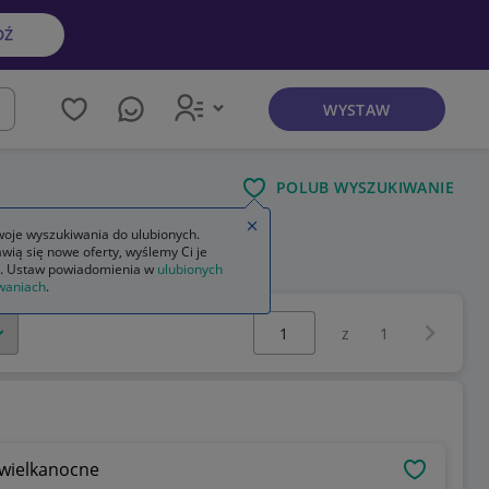
DŹ
WYSTAW
kaj
POLUB WYSZUKIWANIE
Zamknij wskazówkę
oje wyszukiwania do ulubionych.
wią się nowe oferty, wyślemy Ci je
zne
ozdoby świąteczne na tort
. Ustaw powiadomienia w
ulubionych
waniach
.
Wybierz stronę:
Następna 
z
1
 wielkanocne
OBSERWU