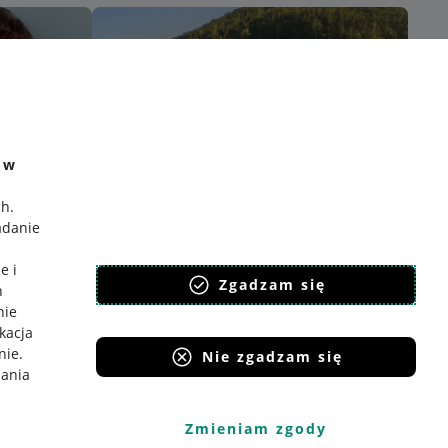
e w
ch
.
adanie
e i
Zgadzam się
h
nie
ikacja
nie
.
Nie zgadzam się
iania
Zmieniam zgody