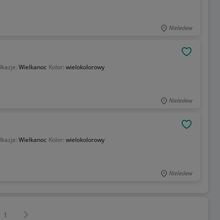
Nieledew
OBSERWU
kazje:
Wielkanoc
Kolor:
wielokolorowy
Nieledew
OBSERWU
kazje:
Wielkanoc
Kolor:
wielokolorowy
Nieledew
Następna strona
z
1