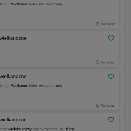
kazje:
Wielkanoc
Kolor:
wielokolorowy
Nieledew
 wielkanocne
OBSERWU
Nieledew
 wielkanocne
OBSERWU
kazje:
Wielkanoc
Kolor:
wielokolorowy
Nieledew
 wielkanocne
OBSERWU
olor:
wielokolorowy
Wysokość produktu:
6 cm