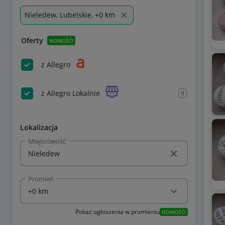
Nieledew, Lubelskie, +0 km
Oferty
NOWOŚĆ!
z Allegro
z Allegro Lokalnie
9
Lokalizacja
Miejscowość
Promień
Pokaż ogłoszenia w promieniu
NOWOŚĆ!