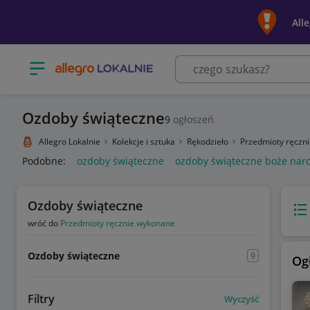
All
Otwórz menu z kategoriami
Ozdoby świąteczne
9
ogłoszeń
Allegro Lokalnie
Kolekcje i sztuka
Rękodzieło
Przedmioty ręczn
Podobne:
ozdoby świąteczne
ozdoby świąteczne boże nar
Ozdoby świąteczne
Wido
wróć do
Przedmioty ręcznie wykonane
Ozdoby świąteczne
9
Og
Filtry
Wyczyść