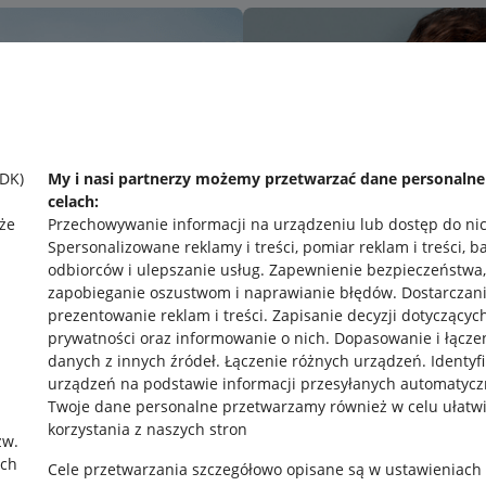
SDK)
My i nasi partnerzy możemy przetwarzać dane personaln
celach:
że
Przechowywanie informacji na urządzeniu lub dostęp do ni
Spersonalizowane reklamy i treści, pomiar reklam i treści, b
odbiorców i ulepszanie usług
.
Zapewnienie bezpieczeństwa,
zapobieganie oszustwom i naprawianie błędów
.
Dostarczani
prezentowanie reklam i treści
.
Zapisanie decyzji dotyczącyc
prywatności oraz informowanie o nich
.
Dopasowanie i łącze
danych z innych źródeł
.
Łączenie różnych urządzeń
.
Identyf
urządzeń na podstawie informacji przesyłanych automatycz
rawne
Pobierz aplikację
Twoje dane personalne przetwarzamy również w celu ułatw
korzystania z naszych stron
zw.
ach
Cele przetwarzania szczegółowo opisane są w ustawieniach
 "cookies"