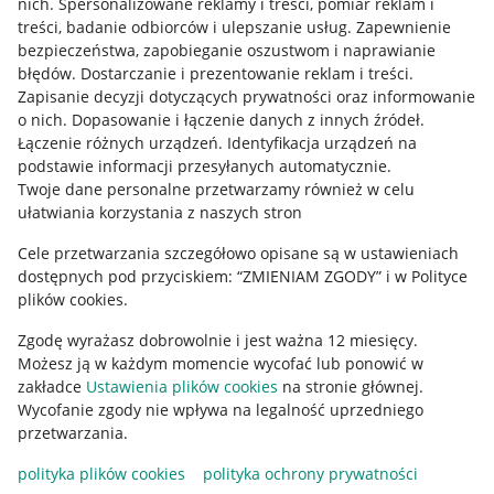
nich
.
Spersonalizowane reklamy i treści, pomiar reklam i
treści, badanie odbiorców i ulepszanie usług
.
Zapewnienie
Mapa miejscowości
bezpieczeństwa, zapobieganie oszustwom i naprawianie
błędów
.
Dostarczanie i prezentowanie reklam i treści
.
Informacje prawne
Zapisanie decyzji dotyczących prywatności oraz informowanie
o nich
.
Dopasowanie i łączenie danych z innych źródeł
.
Regulamin
Łączenie różnych urządzeń
.
Identyfikacja urządzeń na
podstawie informacji przesyłanych automatycznie
.
Polityka plików "cookies"
Twoje dane personalne przetwarzamy również w celu
ułatwiania korzystania z naszych stron
Ustawienia plików "cookies"
Cele przetwarzania szczegółowo opisane są w ustawieniach
Udostępnianie lokalizacji
dostępnych pod przyciskiem: “ZMIENIAM ZGODY” i w Polityce
Informacje dla Aktu o Usługach Cyfrowych
plików cookies.
Zgodę wyrażasz dobrowolnie i jest ważna 12 miesięcy.
Pobierz aplikację
Możesz ją w każdym momencie wycofać lub ponowić w
zakładce
Ustawienia plików cookies
na stronie głównej.
Wycofanie zgody nie wpływa na legalność uprzedniego
przetwarzania.
polityka plików cookies
polityka ochrony prywatności