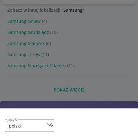
Zobacz w innej lokalizacji
"Samsung"
Samsung Gniew
(4)
Samsung Grudziądz
(10)
Samsung Malbork
(6)
Samsung Tczew
(11)
Samsung Starogard Gdański
(11)
POKAŻ WIĘCEJ
język