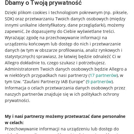
Dbamy o Twoją prywatność
Dzięki plikom cookies i technologiom pokrewnym
(np. piksele,
SDK)
oraz przetwarzaniu Twoich danych osobowych
(między
innymi unikalne identyfikatory, dane przeglądarki)
, możemy
zapewnić, że dopasujemy do Ciebie wyświetlane treści.
Wyrażając zgodę na przechowywanie informacji na
urządzeniu końcowym lub dostęp do nich i przetwarzanie
danych (w tym w obszarze profilowania, analiz rynkowych i
statystycznych) sprawiasz, że łatwiej będzie odnaleźć Ci w
Allegro dokładnie to, czego szukasz i potrzebujesz.
Administratorem Twoich danych osobowych będzie Allegro a
w niektórych przypadkach nasi partnerzy (
17
partnerów
), w
tym tzw. “Zaufani Partnerzy IAB Europe” (
9
partnerów
).
Przydatne informacje
Informacja o celach przetwarzania danych osobowych przez
naszych partnerów znajduje się w ich politykach ochrony
prywatności.
Jak to działa
Napisz do nas
My i nasi partnerzy możemy przetwarzać dane personalne
w celach:
Allegro Gadane dla sprzedających
Przechowywanie informacji na urządzeniu lub dostęp do
Allegro Gadane dla kupujących