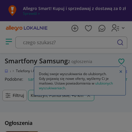
Allegro Smart! Kupuj i sprzedawaj z dostawą za 0 zł
Sprawdź »
Otwórz menu z kategoriami
szukaj
Smartfony Samsung
2
ogłoszenia
POL
tronika
Telefony i Akcesoria
Smartfony i telefony komórkowe
Samsung
Zamkn
Dodaj swoje wyszukiwania do ulubionych.
Gdy pojawią się nowe oferty, wyślemy Ci je
Podobne:
samsung s25
samsung s26
samsung s24
samsu
mailowo. Ustaw powiadomienia w
ulubionych
wyszukiwaniach
.
Filtruj
Kwidzyn, Pomorskie, +0 km
Ogłoszenia