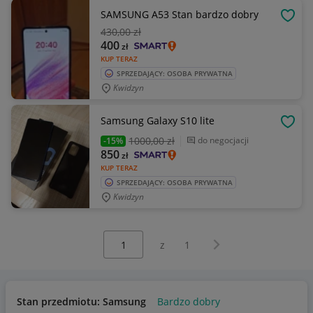
SAMSUNG A53 Stan bardzo dobry
OBSE
430
,00 zł
400
zł
KUP TERAZ
SPRZEDAJĄCY: OSOBA PRYWATNA
Kwidzyn
Samsung Galaxy S10 lite
OBSE
1000
,00 zł
do negocjacji
-15%
850
zł
KUP TERAZ
SPRZEDAJĄCY: OSOBA PRYWATNA
Kwidzyn
Wybierz stronę:
Następna strona
z
1
Stan przedmiotu: Samsung
Bardzo dobry