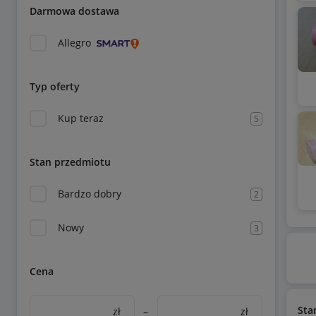
Darmowa dostawa
Allegro
Typ oferty
Kup teraz
5
Stan przedmiotu
Bardzo dobry
2
Nowy
3
Cena
Sta
zł
–
zł