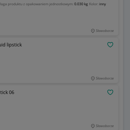
aga produktu z opakowaniem jednostkowym:
0.030 kg
Kolor:
inny
Sławoborze
d lipstick
OBSERWU
Sławoborze
ipstick 06
OBSERWU
Sławoborze