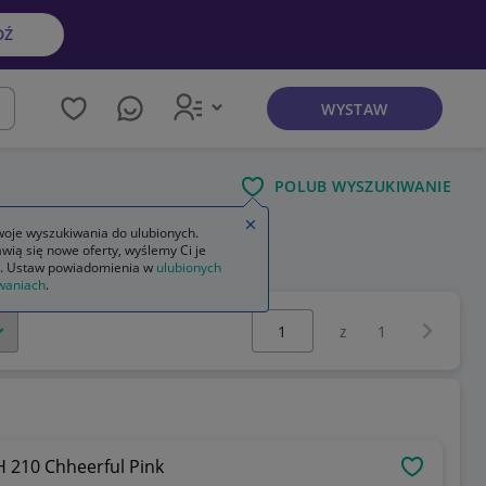
DŹ
WYSTAW
kaj
POLUB WYSZUKIWANIE
Zamknij wskazówkę
oje wyszukiwania do ulubionych.
wią się nowe oferty, wyślemy Ci je
. Ustaw powiadomienia w
ulubionych
waniach
.
Wybierz stronę:
Następna 
z
1
 210 Chheerful Pink
OBSERWU