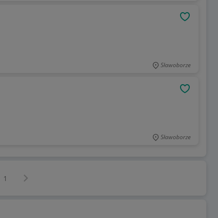
OBSERWU
Sławoborze
OBSERWU
Sławoborze
Następna strona
z
1