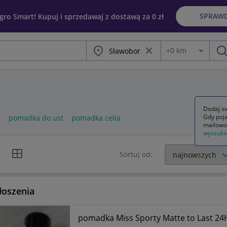
SPRAW
egro Smart! Kupuj i sprzedawaj z dostawą za 0 zł
Miasto
Wyczyść frazę
+
0
km
Odległość
szu
Dodaj sw
Gdy poja
l
pomadka do ust
pomadka celia
mailowo
wyszuki
k listy
Widok siatki
Sortuj od:
łoszenia
pomadka Miss Sporty Matte to Last 24H