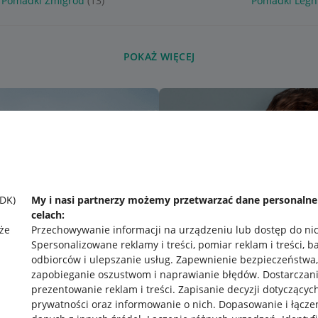
Pomadki Żmigród
(13)
Pomadki Legn
POKAŻ WIĘCEJ
SDK)
My i nasi partnerzy możemy przetwarzać dane personaln
celach:
że
Przechowywanie informacji na urządzeniu lub dostęp do ni
Spersonalizowane reklamy i treści, pomiar reklam i treści, b
odbiorców i ulepszanie usług
.
Zapewnienie bezpieczeństwa,
zapobieganie oszustwom i naprawianie błędów
.
Dostarczani
prezentowanie reklam i treści
.
Zapisanie decyzji dotyczącyc
prywatności oraz informowanie o nich
.
Dopasowanie i łącze