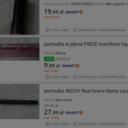
Kod producenta:
99350193823
Marka:
Miss Sporty
W
19
,99
zł
KUP TERAZ
STAN: NOWY
SPRZEDAJĄCY: OSOBA PRYWATNA
pomadka w płynie PAESE manifesto liqui
Marka:
Paese
19
,99 zł
-50%
9
,99
zł
KUP TERAZ
STAN: NOWY
SPRZEDAJĄCY: OSOBA PRYWATNA
pomadka REDDY Real-Scene Matte L
Marka:
bez marki
29
,99 zł
27
,99
zł
KUP TERAZ
STAN: NOWY
SPRZEDAJĄCY: OSOBA PRYWATNA