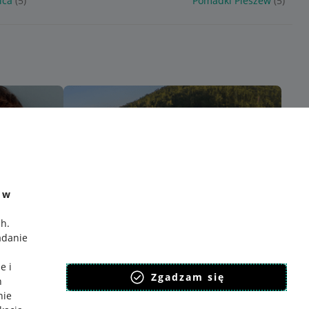
ica
(5)
Pomadki Pleszew
(5)
e w
ch
.
adanie
e i
Zgadzam się
h
nie