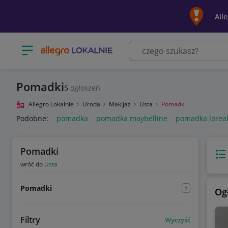
All
Otwórz menu z kategoriami
Pomadki
5
ogłoszeń
Allegro Lokalnie
Uroda
Makijaż
Usta
Pomadki
Podobne:
pomadka
pomadka maybelline
pomadka lorea
Pomadki
Wido
wróć do
Usta
Pomadki
5
Og
Filtry
Wyczyść