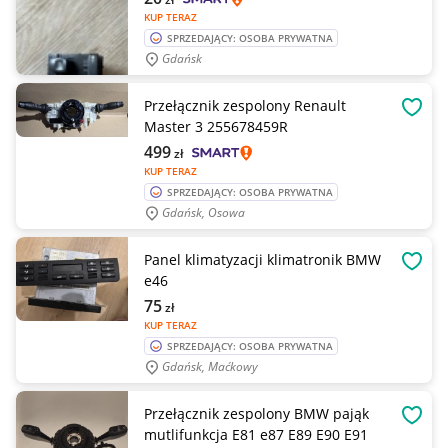
KUP TERAZ
SPRZEDAJĄCY: OSOBA PRYWATNA
Gdańsk
Przełącznik zespolony Renault
OBSE
Master 3 255678459R
499
zł
KUP TERAZ
SPRZEDAJĄCY: OSOBA PRYWATNA
Gdańsk, Osowa
Panel klimatyzacji klimatronik BMW
OBSE
e46
75
zł
KUP TERAZ
SPRZEDAJĄCY: OSOBA PRYWATNA
Gdańsk, Maćkowy
Przełącznik zespolony BMW pająk
OBSE
mutlifunkcja E81 e87 E89 E90 E91