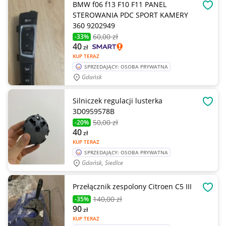
BMW f06 f13 F10 F11 PANEL
OBSE
STEROWANIA PDC SPORT KAMERY
360 9202949
60
,00 zł
-33%
40
zł
KUP TERAZ
SPRZEDAJĄCY: OSOBA PRYWATNA
Gdańsk
Silniczek regulacji lusterka
OBSE
3D0959578B
50
,00 zł
-20%
40
zł
KUP TERAZ
SPRZEDAJĄCY: OSOBA PRYWATNA
Gdańsk, Siedlce
Przełącznik zespolony Citroen C5 III
OBSE
140
,00 zł
-35%
90
zł
KUP TERAZ