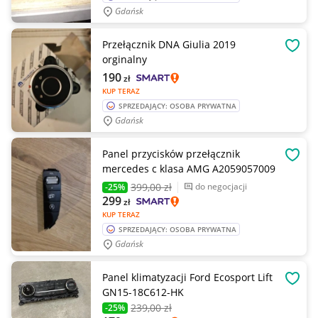
Gdańsk
Przełącznik DNA Giulia 2019
OBSE
orginalny
190
zł
KUP TERAZ
SPRZEDAJĄCY: OSOBA PRYWATNA
Gdańsk
Panel przycisków przełącznik
OBSE
mercedes c klasa AMG A2059057009
399
,00 zł
do negocjacji
-25%
299
zł
KUP TERAZ
SPRZEDAJĄCY: OSOBA PRYWATNA
Gdańsk
Panel klimatyzacji Ford Ecosport Lift
OBSE
GN15-18C612-HK
239
,00 zł
-25%