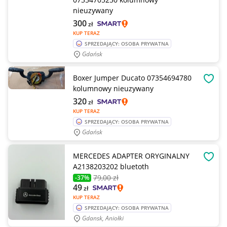
nieuzywany
300
zł
KUP TERAZ
SPRZEDAJĄCY: OSOBA PRYWATNA
Gdańsk
Boxer Jumper Ducato 07354694780
OBSE
kolumnowy nieuzywany
320
zł
KUP TERAZ
SPRZEDAJĄCY: OSOBA PRYWATNA
Gdańsk
MERCEDES ADAPTER ORYGINALNY
OBSE
A2138203202 bluetoth
79
,00 zł
-37%
49
zł
KUP TERAZ
SPRZEDAJĄCY: OSOBA PRYWATNA
Gdansk, Aniołki