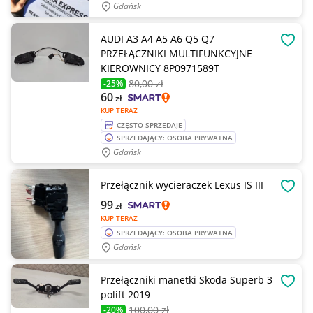
Gdańsk
AUDI A3 A4 A5 A6 Q5 Q7
OBSE
PRZEŁĄCZNIKI MULTIFUNKCYJNE
KIEROWNICY 8P0971589T
80
,00 zł
-25%
60
zł
KUP TERAZ
CZĘSTO SPRZEDAJE
SPRZEDAJĄCY: OSOBA PRYWATNA
Gdańsk
Przełącznik wycieraczek Lexus IS III
OBSE
99
zł
KUP TERAZ
SPRZEDAJĄCY: OSOBA PRYWATNA
Gdańsk
Przełączniki manetki Skoda Superb 3
OBSE
polift 2019
100
,00 zł
-20%