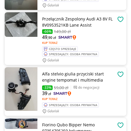
Gdańsk
Przełącznik Zespolony Audi A3 8V FL
OBSE
8V0953521KB Lane Assist
149
,00 zł
-66%
49
,90
zł
KUP TERAZ
CZĘSTO SPRZEDAJE
SPRZEDAJĄCY: OSOBA PRYWATNA
Gdańsk
Alfa stelvio giulia przyciski start
OBSE
engine tempomat i multimedia
59
,00 zł
do negocjacji
-33%
39
zł
KUP TERAZ
SPRZEDAJĄCY: OSOBA PRYWATNA
Gdańsk
Fiorino Qubo Bipper Nemo
OBSE
07354705250 kolumnowy