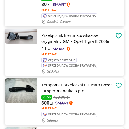
80
zł
KUP TERAZ
SPRZEDAJĄCY: OSOBA PRYWATNA
Gdańsk, Osowa
Przełącznik kierunkowskazów
OBSE
oryginalny GM z Opel Tigra B 2006r
11
zł
KUP TERAZ
CZĘSTO SPRZEDAJE
SPRZEDAJĄCY: OSOBA PRYWATNA
GDAŃSK
Tempomat przełącznik Ducato Boxer
OBSE
Jumper manetka 3 pin
730
,00 zł
-17%
600
zł
KUP TERAZ
SPRZEDAJĄCY: OSOBA PRYWATNA
Gdańsk