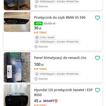
SPRZEDAJĄCY: OSOBA PRYWATNA
Gdańsk
Przełącznik do szyb BMW X5 E90
OBSE
50
,00 zł
-40%
30
zł
KUP TERAZ
STAN: NOWY
SPRZEDAJĄCY: OSOBA PRYWATNA
Gdańsk
Panel klimatyzacji do renault clio
OBSE
100
zł
KUP TERAZ
SPRZEDAJĄCY: OSOBA PRYWATNA
Gdańsk
Hyundai i20 przełącznik świateł i ESP
OBSE
8050
45
zł
KUP TERAZ