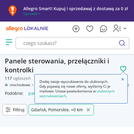
Allegro Smart! Kupuj i sprzedawaj z dostawą za 0 zł
Sprawdź »
Otwórz menu z kategoriami
szukaj
Panele sterowania, przełączniki i
kontrolki
POL
117
ogłoszeń
Zamkn
Dodaj swoje wyszukiwania do ulubionych.
ęści samochodowe
Wyposażenie wnętrza
Panele sterowania, przełączniki
Gdy pojawią się nowe oferty, wyślemy Ci je
mailowo. Ustaw powiadomienia w
ulubionych
Podobne:
panele sterowania przełączniki
wyszukiwaniach
.
Filtruj
Gdańsk, Pomorskie, +0 km