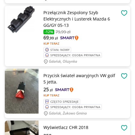
Przełącznik Zespolony Szyb
OBSE
Elektrycznych i Lusterek Mazda 6
GG/GY 05-13
79
,99 zł
-12%
69
,99
zł
KUP TERAZ
STAN: NOWY
SPRZEDAJĄCY: OSOBA PRYWATNA
Gdańsk, Olszynka
Przycisk świateł awaryjnych VW golf
OBSE
5 jetta.
25
zł
KUP TERAZ
CZĘSTO SPRZEDAJE
SPRZEDAJĄCY: OSOBA PRYWATNA
Gdańsk, Żukowo Gmina
Wyświetlacz CHR 2018
OBSE