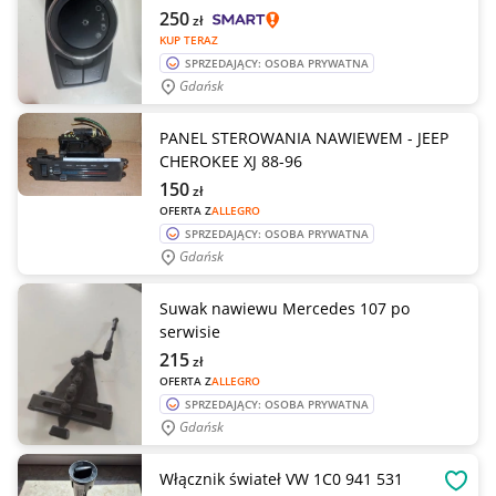
250
zł
KUP TERAZ
SPRZEDAJĄCY: OSOBA PRYWATNA
Gdańsk
PANEL STEROWANIA NAWIEWEM - JEEP
CHEROKEE XJ 88-96
150
zł
OFERTA Z
ALLEGRO
SPRZEDAJĄCY: OSOBA PRYWATNA
Gdańsk
Suwak nawiewu Mercedes 107 po
serwisie
215
zł
OFERTA Z
ALLEGRO
SPRZEDAJĄCY: OSOBA PRYWATNA
Gdańsk
Włącznik świateł VW 1C0 941 531
OBSE