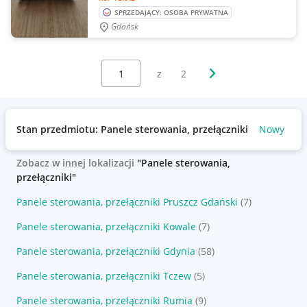
SPRZEDAJĄCY: OSOBA PRYWATNA
Gdańsk
Wybierz stronę:
Następna strona
z
2
Stan przedmiotu: Panele sterowania, przełączniki
Nowy
Ba
Zobacz w innej lokalizacji
"Panele sterowania,
przełączniki"
Panele sterowania, przełączniki Pruszcz Gdański
(7)
Panele sterowania, przełączniki Kowale
(7)
Panele sterowania, przełączniki Gdynia
(58)
Panele sterowania, przełączniki Tczew
(5)
Panele sterowania, przełączniki Rumia
(9)