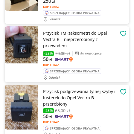
250
zł
KUP TERAZ
SPRZEDAJĄCY: OSOBA PRYWATNA
Gdańsk
Przycisk TM (taksometr) do Opel
OBSE
Vectra B – nieprzerobiony z
przewodem
70
,00 zł
do negocjacji
-28%
50
zł
KUP TERAZ
SPRZEDAJĄCY: OSOBA PRYWATNA
Gdańsk
Przycisk podgrzewania tylnej szyby i
OBSE
lusterek do Opel Vectra B
przerobiony
65
,00 zł
-23%
50
zł
KUP TERAZ
SPRZEDAJĄCY: OSOBA PRYWATNA