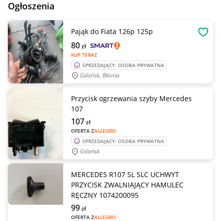
Ogłoszenia
Pająk do Fiata 126p 125p
OBSE
80
zł
KUP TERAZ
SPRZEDAJĄCY: OSOBA PRYWATNA
Gdańsk, Błonia
Przycisk ogrzewania szyby Mercedes
107
107
zł
OFERTA Z
ALLEGRO
SPRZEDAJĄCY: OSOBA PRYWATNA
Gdańsk
MERCEDES R107 SL SLC UCHWYT
PRZYCISK ZWALNIAJĄCY HAMULEC
RĘCZNY 1074200095
99
zł
OFERTA Z
ALLEGRO