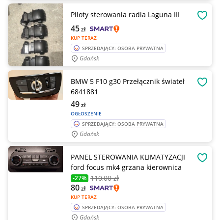
Piloty sterowania radia Laguna III
OBSE
45
zł
KUP TERAZ
SPRZEDAJĄCY: OSOBA PRYWATNA
Gdańsk
BMW 5 F10 g30 Przełącznik świateł
OBSE
6841881
49
zł
OGŁOSZENIE
SPRZEDAJĄCY: OSOBA PRYWATNA
Gdańsk
PANEL STEROWANIA KLIMATYZACJI
OBSE
ford focus mk4 grzana kierownica
110
,00 zł
-27%
80
zł
KUP TERAZ
SPRZEDAJĄCY: OSOBA PRYWATNA
Gdańsk