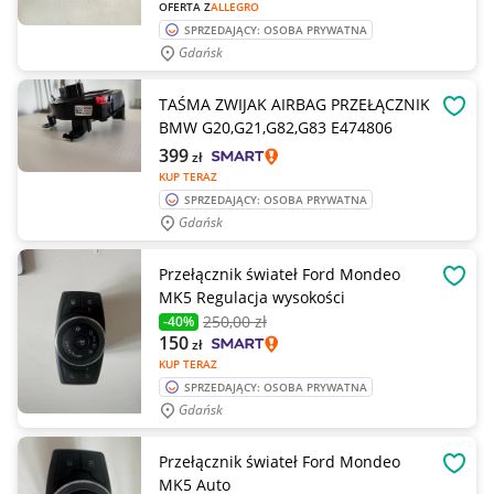
OFERTA Z
ALLEGRO
SPRZEDAJĄCY: OSOBA PRYWATNA
Gdańsk
TAŚMA ZWIJAK AIRBAG PRZEŁĄCZNIK
OBSE
BMW G20,G21,G82,G83 E474806
399
zł
KUP TERAZ
SPRZEDAJĄCY: OSOBA PRYWATNA
Gdańsk
Przełącznik świateł Ford Mondeo
OBSE
MK5 Regulacja wysokości
250
,00 zł
-40%
150
zł
KUP TERAZ
SPRZEDAJĄCY: OSOBA PRYWATNA
Gdańsk
Przełącznik świateł Ford Mondeo
OBSE
MK5 Auto