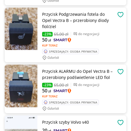
Gdańsk
Przycisk Podgrzewania fotela do
OBSE
Opel Vectra B – przerobiony diody
fiol/ziel
65
,00 zł
do negocjacji
-23%
50
zł
KUP TERAZ
SPRZEDAJĄCY: OSOBA PRYWATNA
Gdańsk
Przycisk ALARMU do Opel Vectra B –
OBSE
przerobiony podświetlenie LED fiol
65
,00 zł
do negocjacji
-23%
50
zł
KUP TERAZ
SPRZEDAJĄCY: OSOBA PRYWATNA
Gdańsk
Przycisk szyby Volvo v40
OBSE
20
zł