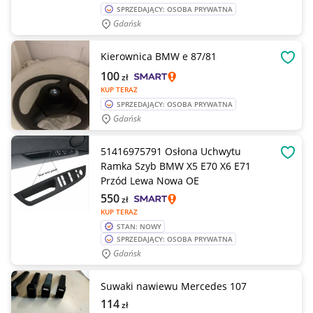
SPRZEDAJĄCY: OSOBA PRYWATNA
Gdańsk
Kierownica BMW e 87/81
OBSE
100
zł
KUP TERAZ
SPRZEDAJĄCY: OSOBA PRYWATNA
Gdańsk
51416975791 Osłona Uchwytu
OBSE
Ramka Szyb BMW X5 E70 X6 E71
Przód Lewa Nowa OE
550
zł
KUP TERAZ
STAN: NOWY
SPRZEDAJĄCY: OSOBA PRYWATNA
Gdańsk
Suwaki nawiewu Mercedes 107
114
zł