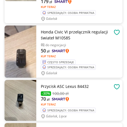
179
zł
KUP TERAZ
SPRZEDAJĄCY: OSOBA PRYWATNA
Gdańsk
Honda Civic VI przełącznik regulacji
OBSE
świateł M10585
do negocjacji
50
zł
KUP TERAZ
CZĘSTO SPRZEDAJE
SPRZEDAJĄCY: OSOBA PRYWATNA
Gdańsk
Przycisk ASC Lexus 84432
OBSE
100
,00 zł
-30%
70
zł
KUP TERAZ
SPRZEDAJĄCY: OSOBA PRYWATNA
Gdańsk, Lipce