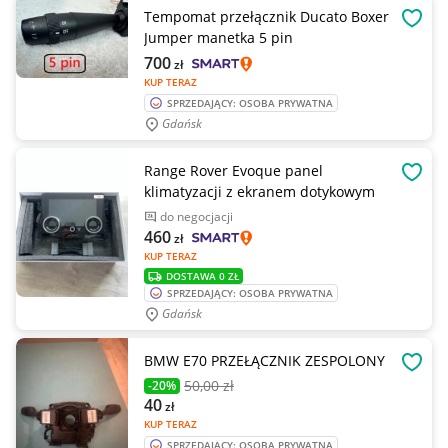
Tempomat przełącznik Ducato Boxer
OBSE
Jumper manetka 5 pin
700
zł
KUP TERAZ
SPRZEDAJĄCY: OSOBA PRYWATNA
Gdańsk
Range Rover Evoque panel
OBSE
klimatyzacji z ekranem dotykowym
do negocjacji
460
zł
KUP TERAZ
DOSTAWA 0 ZŁ
SPRZEDAJĄCY: OSOBA PRYWATNA
Gdańsk
BMW E70 PRZEŁĄCZNIK ZESPOLONY
OBSE
50
,00 zł
-20%
40
zł
KUP TERAZ
SPRZEDAJĄCY: OSOBA PRYWATNA