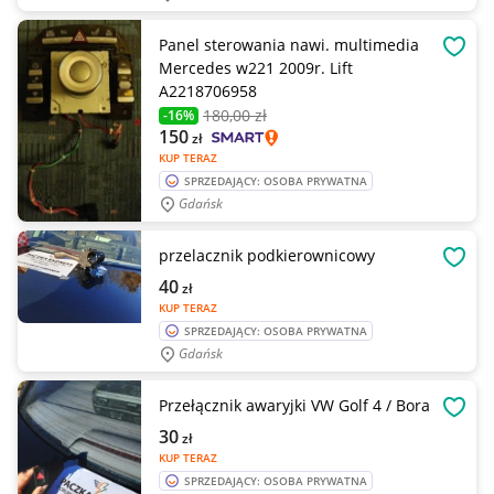
Panel sterowania nawi. multimedia
OBSE
Mercedes w221 2009r. Lift
A2218706958
180
,00 zł
-16%
150
zł
KUP TERAZ
SPRZEDAJĄCY: OSOBA PRYWATNA
Gdańsk
przelacznik podkierownicowy
OBSE
40
zł
KUP TERAZ
SPRZEDAJĄCY: OSOBA PRYWATNA
Gdańsk
Przełącznik awaryjki VW Golf 4 / Bora
OBSE
30
zł
KUP TERAZ
SPRZEDAJĄCY: OSOBA PRYWATNA