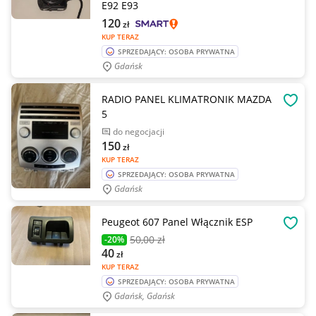
E92 E93
120
zł
KUP TERAZ
SPRZEDAJĄCY: OSOBA PRYWATNA
Gdańsk
RADIO PANEL KLIMATRONIK MAZDA
OBSE
5
do negocjacji
150
zł
KUP TERAZ
SPRZEDAJĄCY: OSOBA PRYWATNA
Gdańsk
Peugeot 607 Panel Włącznik ESP
OBSE
50
,00 zł
-20%
40
zł
KUP TERAZ
SPRZEDAJĄCY: OSOBA PRYWATNA
Gdańsk, Gdańsk