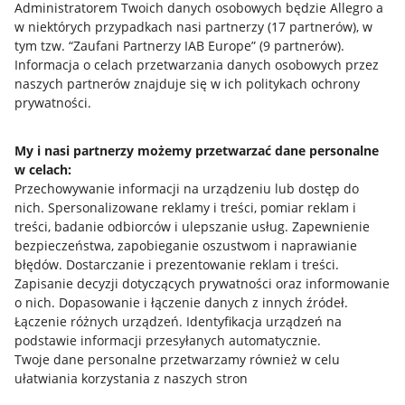
Administratorem Twoich danych osobowych będzie Allegro a
w niektórych przypadkach nasi partnerzy (
17
partnerów
), w
tym tzw. “Zaufani Partnerzy IAB Europe” (
9
partnerów
).
Przydatne informacje
Informacja o celach przetwarzania danych osobowych przez
naszych partnerów znajduje się w ich politykach ochrony
prywatności.
Jak to działa
Napisz do nas
My i nasi partnerzy możemy przetwarzać dane personalne
w celach:
Allegro Gadane dla sprzedających
Przechowywanie informacji na urządzeniu lub dostęp do
Allegro Gadane dla kupujących
nich
.
Spersonalizowane reklamy i treści, pomiar reklam i
treści, badanie odbiorców i ulepszanie usług
.
Zapewnienie
Mapa miejscowości
bezpieczeństwa, zapobieganie oszustwom i naprawianie
błędów
.
Dostarczanie i prezentowanie reklam i treści
.
Informacje prawne
Zapisanie decyzji dotyczących prywatności oraz informowanie
o nich
.
Dopasowanie i łączenie danych z innych źródeł
.
Regulamin
Łączenie różnych urządzeń
.
Identyfikacja urządzeń na
podstawie informacji przesyłanych automatycznie
.
Polityka plików "cookies"
Twoje dane personalne przetwarzamy również w celu
ułatwiania korzystania z naszych stron
Ustawienia plików "cookies"