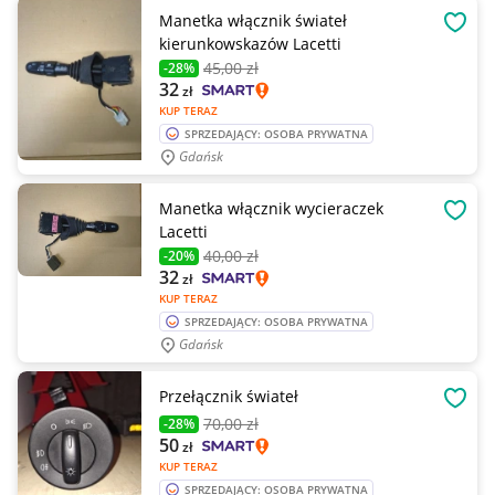
Manetka włącznik świateł
OBSE
kierunkowskazów Lacetti
45
,00 zł
-28%
32
zł
KUP TERAZ
SPRZEDAJĄCY: OSOBA PRYWATNA
Gdańsk
Manetka włącznik wycieraczek
OBSE
Lacetti
40
,00 zł
-20%
32
zł
KUP TERAZ
SPRZEDAJĄCY: OSOBA PRYWATNA
Gdańsk
Przełącznik świateł
OBSE
70
,00 zł
-28%
50
zł
KUP TERAZ
SPRZEDAJĄCY: OSOBA PRYWATNA