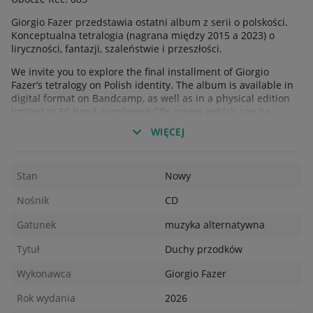
Giorgio Fazer przedstawia ostatni album z serii o polskości.
Konceptualna tetralogia (nagrana między 2015 a 2023) o
liryczności, fantazji, szaleństwie i przeszłości.
We invite you to explore the final installment of Giorgio
Fazer’s tetralogy on Polish identity. The album is available in
digital format on Bandcamp, as well as in a physical edition
limited to 50 hand-numbered CDr copies (which can be
ordered from us or directly from the band).
WIĘCEJ
#psychodelicrock #indie #ambient
Stan
Nowy
Nośnik
CD
Gatunek
muzyka alternatywna
Tytuł
Duchy przodków
Wykonawca
Giorgio Fazer
Rok wydania
2026