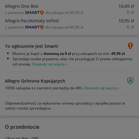
Allegro One Box
10
,49
zł
0
zł
z pakietem
dla zakupu od 49,90 zł
Allegro Paczkomaty InPost
10
,95
zł
0
zł
z pakietem
dla zakupu od 49,90 zł
To ogłoszenie jest Smart!
Możesz je kupić z
dostawą za 0 zł
przy zakupach za min.
49,90 zł
.
Sprzedaje osoba prywatna, więc nie przysługuje Ci prawo odstąpienia
od umowy.
Dowiedz się więcej »
Allegro Ochrona Kupujących
100% zakupów ze zwrotem pieniędzy do 48h.
Dowiedz się więcej »
Odpowiedzialność za wykonanie umowy sprzedaży i wysyłkę ponosi w
całości osoba sprzedająca.
O przedmiocie
Ubocze Rec. 085