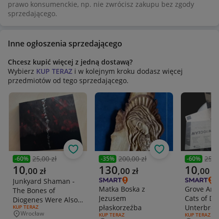
prawo konsumenckie, np. nie zwrócisz zakupu bez zgody
sprzedającego.
Inne ogłoszenia sprzedającego
Chcesz kupić więcej z jedną dostawą?
Wybierz
KUP TERAZ
i w kolejnym kroku dodasz więcej
przedmiotów od tego sprzedającego.
Obserwuj
Obserwuj
25,00 zł
200,00 zł
25,0
-
60
%
-
35
%
-
60
%
Poprzednia cena
Poprzednia cena
Poprzedni
Aktualna cena
Aktualna cena
Aktualna 
10
130
10
,
00
zł
,
00
zł
,
00
zł
Junkyard Shaman -
Matka Boska z
Grove An
The Bones of
Jezusem
Cats of Du
Diogenes Were Also
płaskorzeźba
Unterbres
RODZAJ OFERTY:
KUP TERAZ
Overgrown with
Wrocław
RODZAJ OFERTY:
KUP TERAZ
RODZAJ OFERT
KUP TERAZ
Miejscowość
Grass CDr