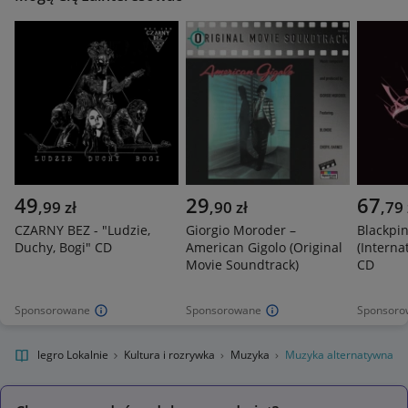
49
29
67
,
99
zł
,
90
zł
,
79
CZARNY BEZ - "Ludzie,
Giorgio Moroder –
Blackpi
Duchy, Bogi" CD
American Gigolo (Original
(Interna
Movie Soundtrack)
CD
Sponsorowane
Sponsorowane
Sponsoro
Allegro Lokalnie
Kultura i rozrywka
Muzyka
Muzyka alternatywna