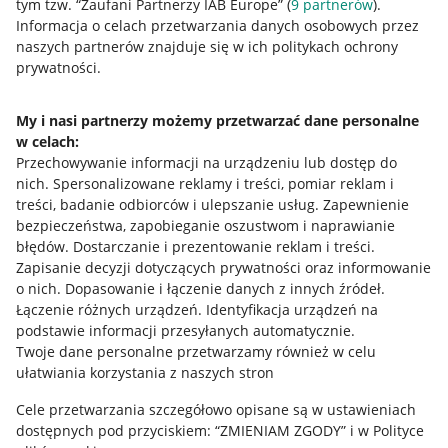
tym tzw. “Zaufani Partnerzy IAB Europe” (
9
partnerów
).
Informacja o celach przetwarzania danych osobowych przez
Jak to działa
naszych partnerów znajduje się w ich politykach ochrony
prywatności.
Napisz do nas
Allegro Gadane dla sprzedających
My i nasi partnerzy możemy przetwarzać dane personalne
w celach:
Allegro Gadane dla kupujących
Przechowywanie informacji na urządzeniu lub dostęp do
nich
.
Spersonalizowane reklamy i treści, pomiar reklam i
Mapa miejscowości
treści, badanie odbiorców i ulepszanie usług
.
Zapewnienie
bezpieczeństwa, zapobieganie oszustwom i naprawianie
Informacje prawne
błędów
.
Dostarczanie i prezentowanie reklam i treści
.
Zapisanie decyzji dotyczących prywatności oraz informowanie
Regulamin
o nich
.
Dopasowanie i łączenie danych z innych źródeł
.
Łączenie różnych urządzeń
.
Identyfikacja urządzeń na
Polityka plików "cookies"
podstawie informacji przesyłanych automatycznie
.
Ustawienia plików "cookies"
Twoje dane personalne przetwarzamy również w celu
ułatwiania korzystania z naszych stron
Udostępnianie lokalizacji
Cele przetwarzania szczegółowo opisane są w ustawieniach
Informacje dla Aktu o Usługach Cyfrowych
dostępnych pod przyciskiem: “ZMIENIAM ZGODY” i w Polityce