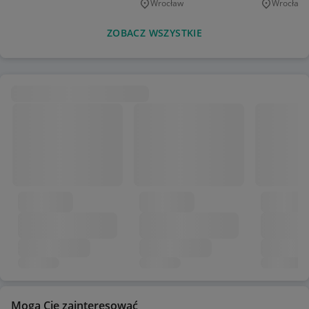
Wrocław
Wrocław
Miejscowość
Miejscowo
ZOBACZ WSZYSTKIE
Mogą Cię zainteresować