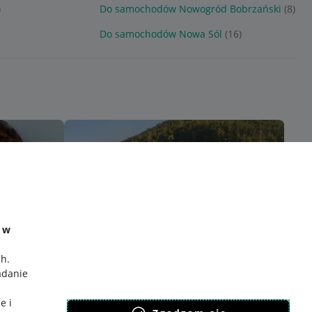
)
Do samochodów Nowogród Bobrzański
(8)
Do samochodów Nowa Sól
(16)
e w
ch
.
adanie
e i