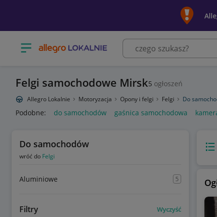
All
Otwórz menu z kategoriami
Felgi samochodowe Mirsk
5
ogłoszeń
Allegro Lokalnie
Motoryzacja
Opony i felgi
Felgi
Do samoch
Podobne:
do samochodów
gaśnica samochodowa
kamer
Do samochodów
Wido
wróć do
Felgi
Aluminiowe
5
Og
Filtry
Wyczyść