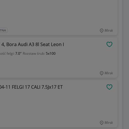
Mirsk
ATNA
 4, Bora Audi A3 8l Seat Leon I
OBSERWU
ość felgi:
7.0"
Rozstaw śrub:
5x100
Mirsk
4-11 FELGI 17 CALI 7.5Jx17 ET
OBSERWU
Mirsk