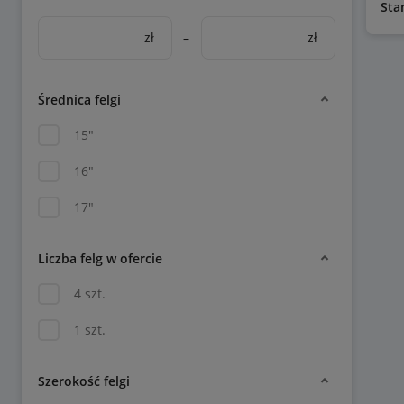
Sta
zł
–
zł
Średnica felgi
15"
16"
17"
Liczba felg w ofercie
4 szt.
1 szt.
Szerokość felgi