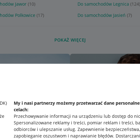
hodów Jawor
(10)
Do samochodów Legnica
(124
hodów Polkowice
(17)
Do samochodów Jasień
(7)
POKAŻ WIĘCEJ
SDK)
My i nasi partnerzy możemy przetwarzać dane personaln
celach:
że
Przechowywanie informacji na urządzeniu lub dostęp do ni
Spersonalizowane reklamy i treści, pomiar reklam i treści, b
odbiorców i ulepszanie usług
.
Zapewnienie bezpieczeństwa,
zapobieganie oszustwom i naprawianie błędów
.
Dostarczani