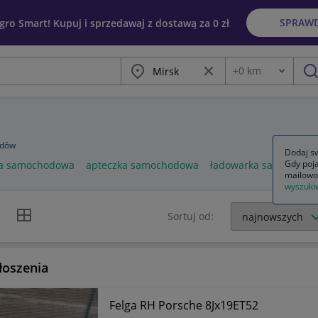
SPRAW
egro Smart! Kupuj i sprzedawaj z dostawą za 0 zł
Miasto
Wyczyść frazę
+
0
km
Odległość
szu
odów
Dodaj sw
Gdy poja
a samochodowa
apteczka samochodowa
ładowarka samochod
mailowo
wyszuki
k listy
Widok siatki
Sortuj od:
łoszenia
Felga RH Porsche 8Jx19ET52