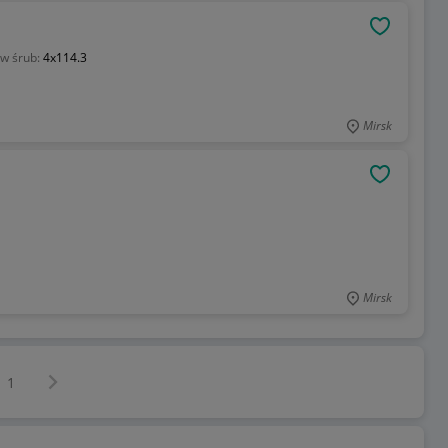
OBSERWU
w śrub:
4x114.3
Mirsk
OBSERWU
Mirsk
Następna strona
z
1