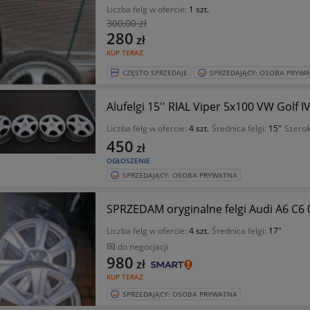
Liczba felg w ofercie:
1 szt.
300
,00 zł
280
zł
KUP TERAZ
CZĘSTO SPRZEDAJE
SPRZEDAJĄCY: OSOBA PRYW
Alufelgi 15'' RIAL Viper 5x100 VW Golf IV
Liczba felg w ofercie:
4 szt.
Średnica felgi:
15"
Szerok
450
zł
OGŁOSZENIE
SPRZEDAJĄCY: OSOBA PRYWATNA
SPRZEDAM oryginalne felgi Audi A6 C6 0
Liczba felg w ofercie:
4 szt.
Średnica felgi:
17"
do negocjacji
980
zł
KUP TERAZ
SPRZEDAJĄCY: OSOBA PRYWATNA