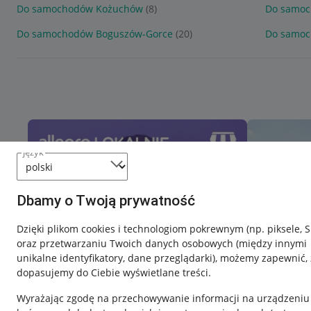
Do samochodów Kożuchów
(8)
Do samoc
Do samochodów Boguszów-Gorce
(20)
Do samoc
język
Dbamy o Twoją prywatność
Dzięki plikom cookies i technologiom pokrewnym
(np. piksele, 
oraz przetwarzaniu Twoich danych osobowych
(między innymi
unikalne identyfikatory, dane przeglądarki)
, możemy zapewnić, 
dopasujemy do Ciebie wyświetlane treści.
Wyrażając zgodę na przechowywanie informacji na urządzeniu