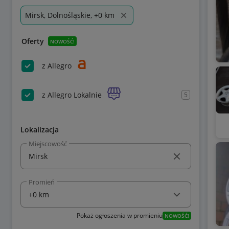
Mirsk, Dolnośląskie, +0 km
Oferty
NOWOŚĆ!
z Allegro
z Allegro Lokalnie
5
Lokalizacja
Miejscowość
Promień
Pokaż ogłoszenia w promieniu
NOWOŚĆ!