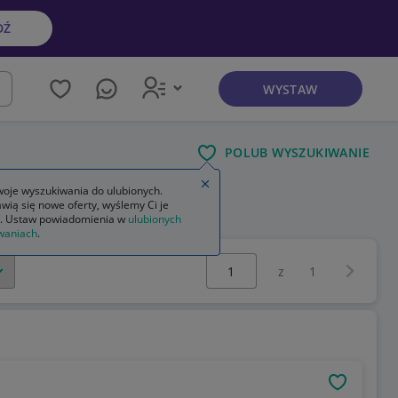
DŹ
WYSTAW
kaj
POLUB WYSZUKIWANIE
Zamknij wskazówkę
oje wyszukiwania do ulubionych.
wią się nowe oferty, wyślemy Ci je
owa
. Ustaw powiadomienia w
ulubionych
waniach
.
Wybierz stronę:
Następna 
z
1
OBSERWU