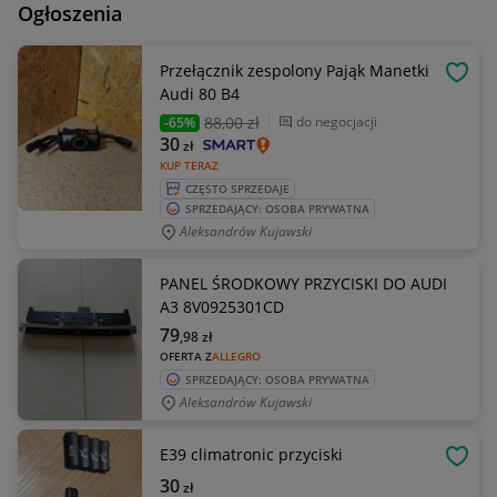
Ogłoszenia
Przełącznik zespolony Pająk Manetki
OBSE
Audi 80 B4
88
,00 zł
do negocjacji
-65%
30
zł
KUP TERAZ
CZĘSTO SPRZEDAJE
SPRZEDAJĄCY: OSOBA PRYWATNA
Aleksandrów Kujawski
PANEL ŚRODKOWY PRZYCISKI DO AUDI
A3 8V0925301CD
79
,98
zł
OFERTA Z
ALLEGRO
SPRZEDAJĄCY: OSOBA PRYWATNA
Aleksandrów Kujawski
E39 climatronic przyciski
OBSE
30
zł