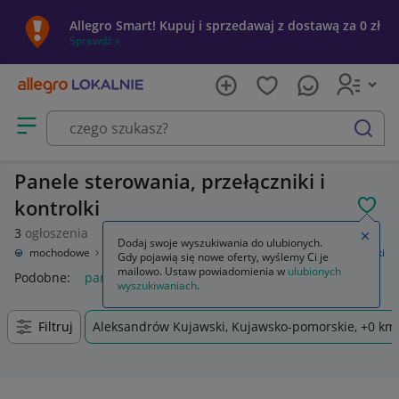
Allegro Smart! Kupuj i sprzedawaj z dostawą za 0 zł
Sprawdź »
Otwórz menu z kategoriami
szukaj
Panele sterowania, przełączniki i
kontrolki
POL
3
ogłoszenia
Zamkn
Dodaj swoje wyszukiwania do ulubionych.
ęści samochodowe
Wyposażenie wnętrza
Panele sterowania, przełączniki
Gdy pojawią się nowe oferty, wyślemy Ci je
mailowo. Ustaw powiadomienia w
ulubionych
Podobne:
panele sterowania przełączniki
wyszukiwaniach
.
Filtruj
Aleksandrów Kujawski, Kujawsko-pomorskie, +0 km