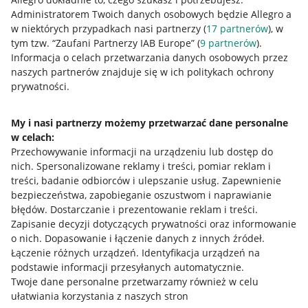
Administratorem Twoich danych osobowych będzie Allegro a
w niektórych przypadkach nasi partnerzy (
17
partnerów
), w
tym tzw. “Zaufani Partnerzy IAB Europe” (
9
partnerów
).
Przydatne informacje
Informacja o celach przetwarzania danych osobowych przez
naszych partnerów znajduje się w ich politykach ochrony
prywatności.
Jak to działa
Napisz do nas
My i nasi partnerzy możemy przetwarzać dane personalne
w celach:
Allegro Gadane dla sprzedających
Przechowywanie informacji na urządzeniu lub dostęp do
Allegro Gadane dla kupujących
nich
.
Spersonalizowane reklamy i treści, pomiar reklam i
treści, badanie odbiorców i ulepszanie usług
.
Zapewnienie
Mapa miejscowości
bezpieczeństwa, zapobieganie oszustwom i naprawianie
błędów
.
Dostarczanie i prezentowanie reklam i treści
.
Informacje prawne
Zapisanie decyzji dotyczących prywatności oraz informowanie
o nich
.
Dopasowanie i łączenie danych z innych źródeł
.
Regulamin
Łączenie różnych urządzeń
.
Identyfikacja urządzeń na
podstawie informacji przesyłanych automatycznie
.
Polityka plików "cookies"
Twoje dane personalne przetwarzamy również w celu
ułatwiania korzystania z naszych stron
Ustawienia plików "cookies"