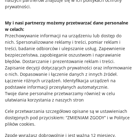
naszych partnerów znajduje się w ich politykach ochrony
prywatności.
Jak to działa
Napisz do nas
My i nasi partnerzy możemy przetwarzać dane personalne
w celach:
Allegro Gadane dla sprzedających
Przechowywanie informacji na urządzeniu lub dostęp do
Allegro Gadane dla kupujących
nich
.
Spersonalizowane reklamy i treści, pomiar reklam i
treści, badanie odbiorców i ulepszanie usług
.
Zapewnienie
Mapa miejscowości
bezpieczeństwa, zapobieganie oszustwom i naprawianie
błędów
.
Dostarczanie i prezentowanie reklam i treści
.
Informacje prawne
Zapisanie decyzji dotyczących prywatności oraz informowanie
o nich
.
Dopasowanie i łączenie danych z innych źródeł
.
Regulamin
Łączenie różnych urządzeń
.
Identyfikacja urządzeń na
podstawie informacji przesyłanych automatycznie
.
Polityka plików "cookies"
Twoje dane personalne przetwarzamy również w celu
ułatwiania korzystania z naszych stron
Ustawienia plików "cookies"
Cele przetwarzania szczegółowo opisane są w ustawieniach
Udostępnianie lokalizacji
dostępnych pod przyciskiem: “ZMIENIAM ZGODY” i w Polityce
Informacje dla Aktu o Usługach Cyfrowych
plików cookies.
Zgodę wyrażasz dobrowolnie i jest ważna 12 miesięcy.
Pobierz aplikację