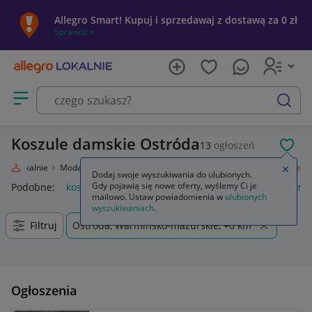
Allegro Smart! Kupuj i sprzedawaj z dostawą za 0 zł
Sprawdź »
Otwórz menu z kategoriami
szukaj
Koszule damskie Ostróda
13
ogłoszeń
POL
egro Lokalnie
Moda
Odzież, Obuwie, Dodatki
Odzież damska
Koszule
Zamkn
Dodaj swoje wyszukiwania do ulubionych.
Gdy pojawią się nowe oferty, wyślemy Ci je
Podobne:
koszule
anda47 koszule poporodowe
koszule mę
mailowo. Ustaw powiadomienia w
ulubionych
wyszukiwaniach
.
Filtruj
Ostróda, Warmińsko-mazurskie, +0 km
Ogłoszenia