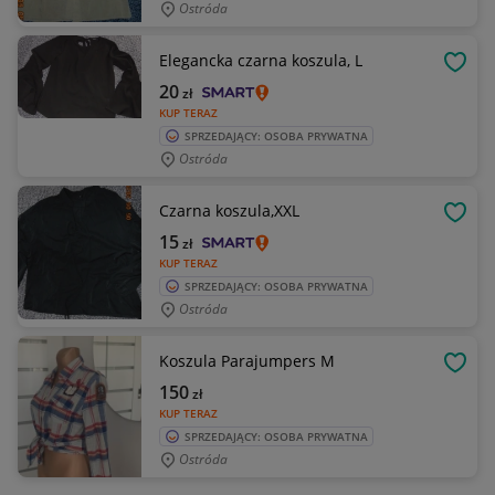
Ostróda
Elegancka czarna koszula, L
OBSE
20
zł
KUP TERAZ
SPRZEDAJĄCY: OSOBA PRYWATNA
Ostróda
Czarna koszula,XXL
OBSE
15
zł
KUP TERAZ
SPRZEDAJĄCY: OSOBA PRYWATNA
Ostróda
Koszula Parajumpers M
OBSE
150
zł
KUP TERAZ
SPRZEDAJĄCY: OSOBA PRYWATNA
Ostróda