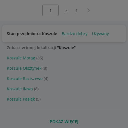
Wybierz stronę:
Następna strona
z
1
Stan przedmiotu: Koszule
Bardzo dobry
Używany
Zobacz w innej lokalizacji
"Koszule"
Koszule Morąg
(35)
Koszule Olsztynek
(8)
Koszule Raciszewo
(4)
Koszule Iława
(8)
Koszule Pasłęk
(5)
POKAŻ WIĘCEJ