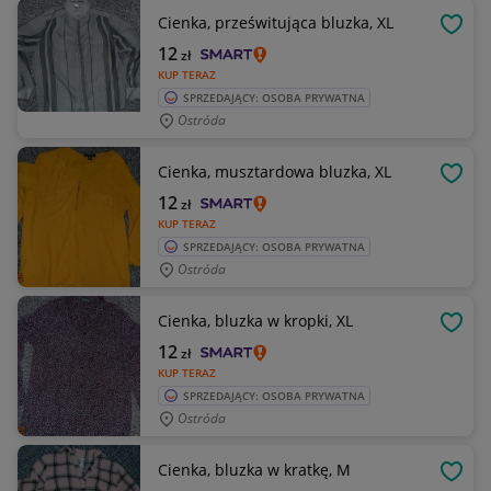
Cienka, prześwitująca bluzka, XL
OBSE
12
zł
KUP TERAZ
SPRZEDAJĄCY: OSOBA PRYWATNA
Ostróda
Cienka, musztardowa bluzka, XL
OBSE
12
zł
KUP TERAZ
SPRZEDAJĄCY: OSOBA PRYWATNA
Ostróda
Cienka, bluzka w kropki, XL
OBSE
12
zł
KUP TERAZ
SPRZEDAJĄCY: OSOBA PRYWATNA
Ostróda
Cienka, bluzka w kratkę, M
OBSE