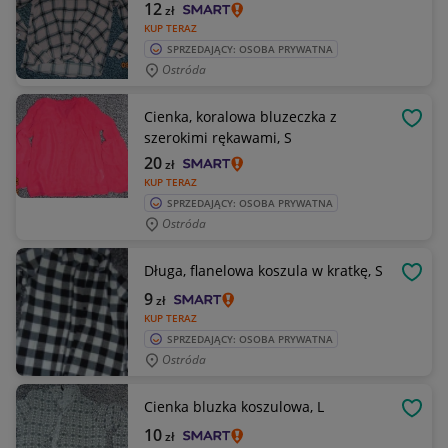
12
zł
KUP TERAZ
SPRZEDAJĄCY: OSOBA PRYWATNA
Ostróda
Cienka, koralowa bluzeczka z
OBSE
szerokimi rękawami, S
20
zł
KUP TERAZ
SPRZEDAJĄCY: OSOBA PRYWATNA
Ostróda
Długa, flanelowa koszula w kratkę, S
OBSE
9
zł
KUP TERAZ
SPRZEDAJĄCY: OSOBA PRYWATNA
Ostróda
Cienka bluzka koszulowa, L
OBSE
10
zł