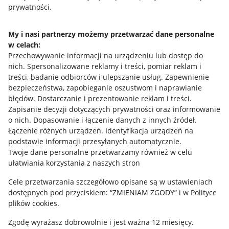
prywatności.
Jak to działa
Napisz do nas
My i nasi partnerzy możemy przetwarzać dane personalne
w celach:
Allegro Gadane dla sprzedających
Przechowywanie informacji na urządzeniu lub dostęp do
Allegro Gadane dla kupujących
nich
.
Spersonalizowane reklamy i treści, pomiar reklam i
treści, badanie odbiorców i ulepszanie usług
.
Zapewnienie
Mapa miejscowości
bezpieczeństwa, zapobieganie oszustwom i naprawianie
błędów
.
Dostarczanie i prezentowanie reklam i treści
.
Informacje prawne
Zapisanie decyzji dotyczących prywatności oraz informowanie
o nich
.
Dopasowanie i łączenie danych z innych źródeł
.
Regulamin
Łączenie różnych urządzeń
.
Identyfikacja urządzeń na
podstawie informacji przesyłanych automatycznie
.
Polityka plików "cookies"
Twoje dane personalne przetwarzamy również w celu
ułatwiania korzystania z naszych stron
Ustawienia plików "cookies"
Cele przetwarzania szczegółowo opisane są w ustawieniach
Udostępnianie lokalizacji
dostępnych pod przyciskiem: “ZMIENIAM ZGODY” i w Polityce
Informacje dla Aktu o Usługach Cyfrowych
plików cookies.
Zgodę wyrażasz dobrowolnie i jest ważna 12 miesięcy.
Pobierz aplikację