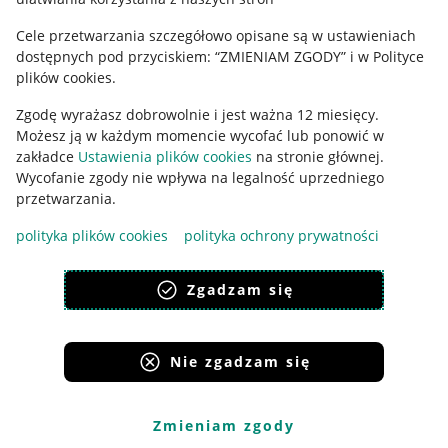
Ustawienia plików "cookies"
Cele przetwarzania szczegółowo opisane są w ustawieniach
Udostępnianie lokalizacji
dostępnych pod przyciskiem: “ZMIENIAM ZGODY” i w Polityce
Informacje dla Aktu o Usługach Cyfrowych
plików cookies.
Zgodę wyrażasz dobrowolnie i jest ważna 12 miesięcy.
Pobierz aplikację
Możesz ją w każdym momencie wycofać lub ponowić w
zakładce
Ustawienia plików cookies
na stronie głównej.
Wycofanie zgody nie wpływa na legalność uprzedniego
przetwarzania.
polityka plików cookies
polityka ochrony prywatności
Zgadzam się
Nie zgadzam się
Korzystanie z serwisu oznacza akceptację
regulaminu
.
Zmieniam zgody