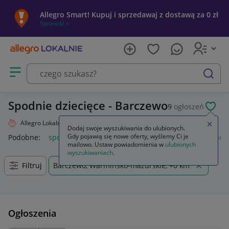
Allegro Smart! Kupuj i sprzedawaj z dostawą za 0 zł
Sprawdź »
Otwórz menu z kategoriami
szukaj
Spodnie dziecięce - Barczewo
9
ogłoszeń
POL
Allegro Lokalnie
Dziecko
Odzież
Spodnie
Zamkn
Dodaj swoje wyszukiwania do ulubionych.
Gdy pojawią się nowe oferty, wyślemy Ci je
Podobne:
spodnie
spodnie robocze
spodnie męskie
spod
mailowo. Ustaw powiadomienia w
ulubionych
wyszukiwaniach
.
Filtruj
Barczewo, Warmińsko-mazurskie, +0 km
Ogłoszenia