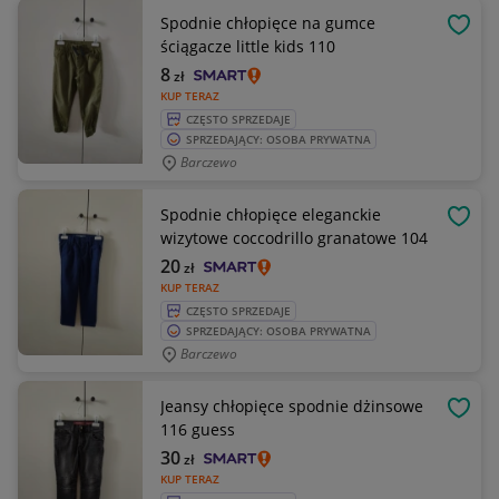
Spodnie chłopięce na gumce
OBSE
ściągacze little kids 110
8
zł
KUP TERAZ
CZĘSTO SPRZEDAJE
SPRZEDAJĄCY: OSOBA PRYWATNA
Barczewo
Spodnie chłopięce eleganckie
OBSE
wizytowe coccodrillo granatowe 104
20
zł
KUP TERAZ
CZĘSTO SPRZEDAJE
SPRZEDAJĄCY: OSOBA PRYWATNA
Barczewo
Jeansy chłopięce spodnie dżinsowe
OBSE
116 guess
30
zł
KUP TERAZ