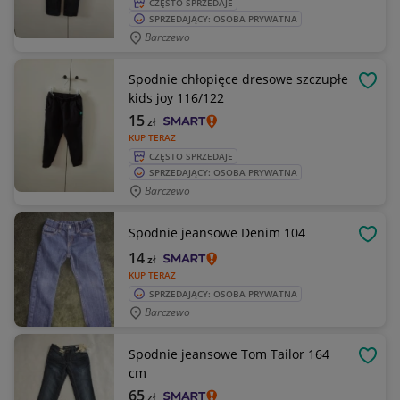
CZĘSTO SPRZEDAJE
SPRZEDAJĄCY: OSOBA PRYWATNA
Barczewo
Spodnie chłopięce dresowe szczupłe
OBSE
kids joy 116/122
15
zł
KUP TERAZ
CZĘSTO SPRZEDAJE
SPRZEDAJĄCY: OSOBA PRYWATNA
Barczewo
Spodnie jeansowe Denim 104
OBSE
14
zł
KUP TERAZ
SPRZEDAJĄCY: OSOBA PRYWATNA
Barczewo
Spodnie jeansowe Tom Tailor 164
OBSE
cm
65
zł