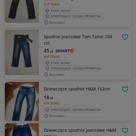
KUP TERAZ
STAN: NOWY
SPRZEDAJĄCY: OSOBA PRYWATNA
Barczewo
Spodnie jeansowe Tom Tailor 104
OBSE
cm
45
zł
KUP TERAZ
STAN: NOWY
SPRZEDAJĄCY: OSOBA PRYWATNA
Barczewo
Dziewczęce spodnie H&M 152cm
OBSE
18
zł
KUP TERAZ
SPRZEDAJĄCY: OSOBA PRYWATNA
Barczewo
Dziewczęce spodnie jeansowe H&M
OBSE