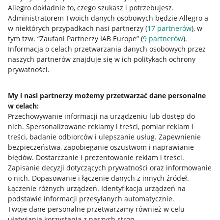
Allegro dokładnie to, czego szukasz i potrzebujesz.
Administratorem Twoich danych osobowych będzie Allegro a
w niektórych przypadkach nasi partnerzy (
17
partnerów
), w
tym tzw. “Zaufani Partnerzy IAB Europe” (
9
partnerów
).
Przydatne informacje
Informacja o celach przetwarzania danych osobowych przez
naszych partnerów znajduje się w ich politykach ochrony
prywatności.
Jak to działa
Napisz do nas
My i nasi partnerzy możemy przetwarzać dane personalne
w celach:
Allegro Gadane dla sprzedających
Przechowywanie informacji na urządzeniu lub dostęp do
Allegro Gadane dla kupujących
nich
.
Spersonalizowane reklamy i treści, pomiar reklam i
treści, badanie odbiorców i ulepszanie usług
.
Zapewnienie
Mapa miejscowości
bezpieczeństwa, zapobieganie oszustwom i naprawianie
błędów
.
Dostarczanie i prezentowanie reklam i treści
.
Informacje prawne
Zapisanie decyzji dotyczących prywatności oraz informowanie
o nich
.
Dopasowanie i łączenie danych z innych źródeł
.
Regulamin
Łączenie różnych urządzeń
.
Identyfikacja urządzeń na
podstawie informacji przesyłanych automatycznie
.
Polityka plików "cookies"
Twoje dane personalne przetwarzamy również w celu
ułatwiania korzystania z naszych stron