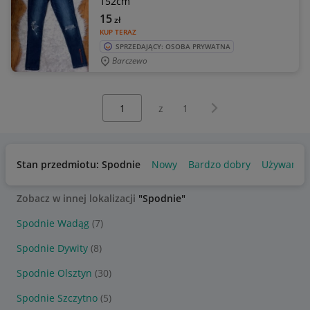
152cm
15
zł
KUP TERAZ
SPRZEDAJĄCY: OSOBA PRYWATNA
Barczewo
Wybierz stronę:
Następna strona
z
1
Stan przedmiotu: Spodnie
Nowy
Bardzo dobry
Używany
Zobacz w innej lokalizacji
"Spodnie"
Spodnie Wadąg
(7)
Spodnie Dywity
(8)
Spodnie Olsztyn
(30)
Spodnie Szczytno
(5)