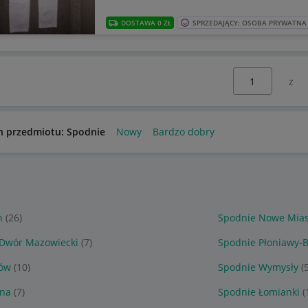
DOSTAWA 0 ZŁ
SPRZEDAJĄCY: OSOBA PRYWATNA
Wybierz stronę:
n przedmiotu: Spodnie
Nowy
Bardzo dobry
n
(26)
Spodnie Nowe Mias
Dwór Mazowiecki
(7)
Spodnie Płoniawy-
nów
(10)
Spodnie Wymysły
(
nna
(7)
Spodnie Łomianki
(