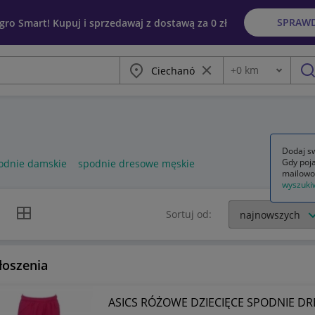
SPRAW
egro Smart! Kupuj i sprzedawaj z dostawą za 0 zł
Miasto
Wyczyść frazę
+
0
km
Odległość
szu
Dodaj sw
Gdy poja
odnie damskie
spodnie dresowe męskie
mailowo
wyszuki
k listy
Widok siatki
Sortuj od:
łoszenia
ASICS RÓŻOWE DZIECIĘCE SPODNIE DR