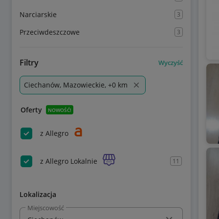
Narciarskie
3
Przeciwdeszczowe
3
Filtry
Wyczyść
Ciechanów, Mazowieckie, +0 km
Oferty
NOWOŚĆ!
z Allegro
z Allegro Lokalnie
11
Lokalizacja
Miejscowość