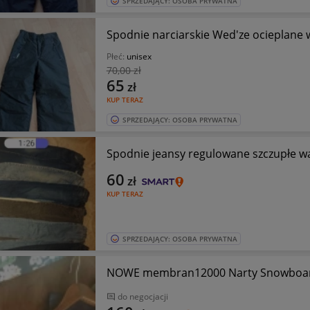
SPRZEDAJĄCY: OSOBA PRYWATNA
S
Płeć:
unisex
70
,00 zł
65
zł
KUP TERAZ
SPRZEDAJĄCY: OSOBA PRYWATNA
Spodnie jeansy regulowane szczupłe w
60
zł
KUP TERAZ
SPRZEDAJĄCY: OSOBA PRYWATNA
NOWE membran1200
do negocjacji