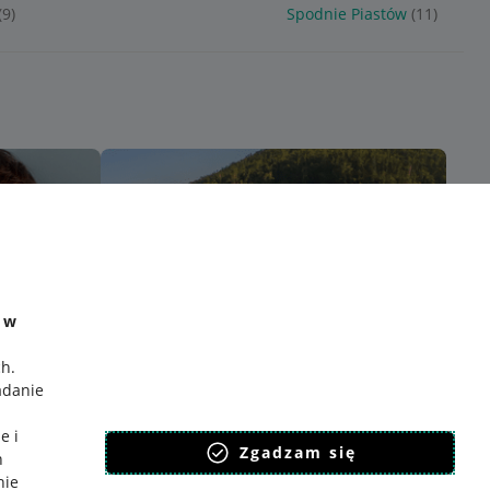
(9)
Spodnie Piastów
(11)
e w
ch
.
adanie
e i
Zgadzam się
h
nie