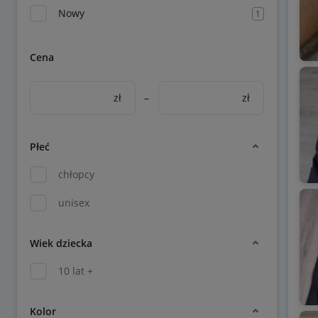
Nowy
1
Cena
zł
–
zł
Płeć
chłopcy
unisex
Wiek dziecka
10 lat +
Kolor