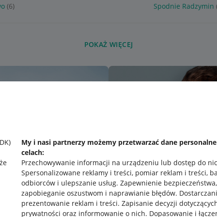
wo
(6)
Spodnie Radzymin
POKAŻ WIĘCEJ
SDK)
My i nasi partnerzy możemy przetwarzać dane personaln
celach:
że
Przechowywanie informacji na urządzeniu lub dostęp do ni
Spersonalizowane reklamy i treści, pomiar reklam i treści, b
odbiorców i ulepszanie usług
.
Zapewnienie bezpieczeństwa,
zapobieganie oszustwom i naprawianie błędów
.
Dostarczani
prezentowanie reklam i treści
.
Zapisanie decyzji dotyczącyc
prywatności oraz informowanie o nich
.
Dopasowanie i łącze