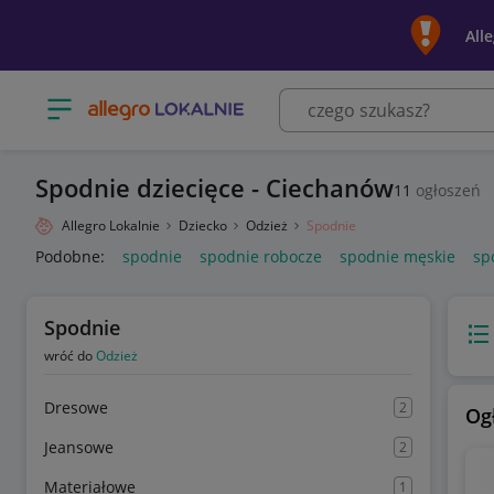
All
Otwórz menu z kategoriami
Spodnie dziecięce - Ciechanów
11
ogłoszeń
Allegro Lokalnie
Dziecko
Odzież
Spodnie
Podobne:
spodnie
spodnie robocze
spodnie męskie
sp
Spodnie
Wido
wróć do
Odzież
Dresowe
2
Og
Jeansowe
2
Materiałowe
1