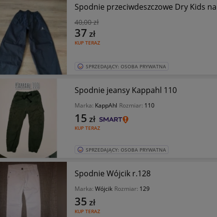
Spodnie przeciwdeszczowe Dry Kids na 
40
,00 zł
37
zł
KUP TERAZ
SPRZEDAJĄCY: OSOBA PRYWATNA
Spodnie jeansy Kappahl 110
Marka:
KappAhl
Rozmiar:
110
15
zł
KUP TERAZ
SPRZEDAJĄCY: OSOBA PRYWATNA
Spodnie Wójcik r.128
Marka:
Wójcik
Rozmiar:
129
35
zł
KUP TERAZ