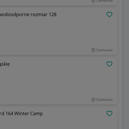
Ciechanów
podnie narciarskie Wed'ze ocieplane wodoodporne rozmiar 128
OBSERWU
Ciechanów
ąskie
OBSERWU
Ciechanów
0 Narty Snowboard 164 Winter Camp
OBSERWU