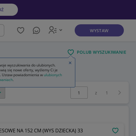
DŹ
WYSTAW
kaj
POLUB WYSZUKIWANIE
Zamknij wskazówkę
oje wyszukiwania do ulubionych.
wią się nowe oferty, wyślemy Ci je
. Ustaw powiadomienia w
ulubionych
waniach
.
Wybierz stronę:
Następna 
z
1
ESOWE NA 152 CM (WYS DZIECKA) 33
OBSERWU