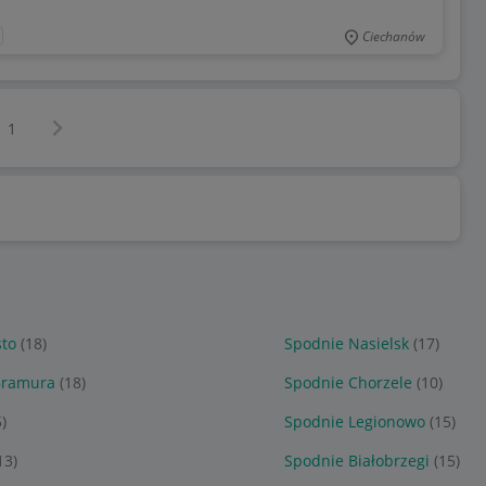
Ciechanów
Następna strona
z
1
to
(18)
Spodnie Nasielsk
(17)
Bramura
(18)
Spodnie Chorzele
(10)
5)
Spodnie Legionowo
(15)
13)
Spodnie Białobrzegi
(15)