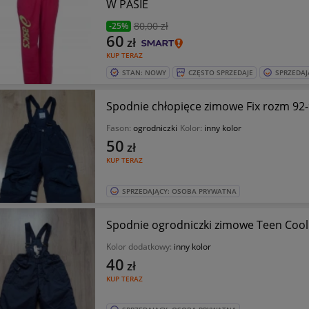
W PASIE
80
,00 zł
-25%
60
zł
KUP TERAZ
STAN: NOWY
CZĘSTO SPRZEDAJE
SPRZEDAJ
Spodnie chłopięce zimowe Fix rozm 92
Fason:
ogrodniczki
Kolor:
inny kolor
50
zł
KUP TERAZ
SPRZEDAJĄCY: OSOBA PRYWATNA
Spodnie ogrodniczki zimowe Teen Cool 
Kolor dodatkowy:
inny kolor
40
zł
KUP TERAZ