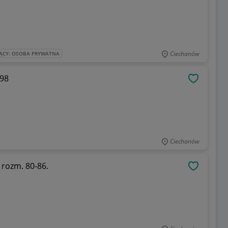
Ciechanów
ĄCY: OSOBA PRYWATNA
-98
OBSERWU
Ciechanów
rozm. 80-86.
OBSERWU