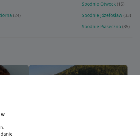
Spodnie Otwock
(15)
ziorna
(24)
Spodnie Józefosław
(33)
Spodnie Piaseczno
(35)
e w
ch
.
adanie