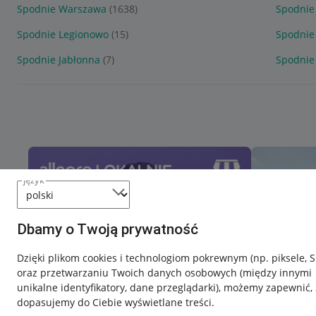
Spodnie Warszawa
(1638)
Spodnie
Spodnie Legionowo
(15)
Spodnie
Spodnie Jabłonna
(7)
Spodnie
język
Dbamy o Twoją prywatność
Dzięki plikom cookies i technologiom pokrewnym
(np. piksele, 
oraz przetwarzaniu Twoich danych osobowych
(między innymi
unikalne identyfikatory, dane przeglądarki)
, możemy zapewnić, 
dopasujemy do Ciebie wyświetlane treści.