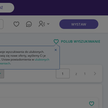
DŹ
WYSTAW
kaj
POLUB WYSZUKIWANIE
Zamknij wskazówkę
oje wyszukiwania do ulubionych.
wią się nowe oferty, wyślemy Ci je
. Ustaw powiadomienia w
ulubionych
waniach
.
Wybierz stronę:
Następna 
z
1
OBSERWU