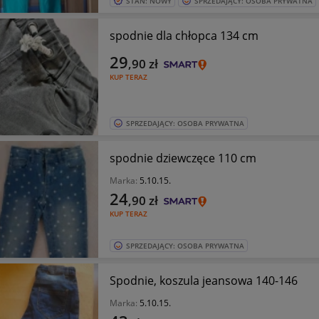
STAN: NOWY
SPRZEDAJĄCY: OSOBA PRYWATNA
spodnie dla chłopca 134 cm
29
,90
zł
KUP TERAZ
SPRZEDAJĄCY: OSOBA PRYWATNA
spodnie dziewczęce 110 cm
Marka:
5.10.15.
24
,90
zł
KUP TERAZ
SPRZEDAJĄCY: OSOBA PRYWATNA
Spodnie, koszula jeansowa 140-146
Marka:
5.10.15.