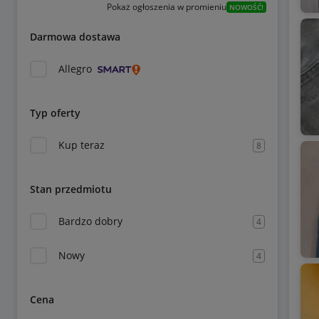
Pokaż ogłoszenia w promieniu
NOWOŚĆ!
Darmowa dostawa
Allegro
Typ oferty
Kup teraz
8
Stan przedmiotu
Bardzo dobry
4
Nowy
4
Cena