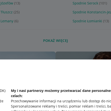
 Józefów
(13)
Spodnie Serock
(101)
 Tłuszcz
(25)
Spodnie Konstancin-Je
 Lemany
(6)
Spodnie Łomianki
(13)
POKAŻ WIĘCEJ
SDK)
My i nasi partnerzy możemy przetwarzać dane personaln
celach:
że
Przechowywanie informacji na urządzeniu lub dostęp do ni
Spersonalizowane reklamy i treści, pomiar reklam i treści, b