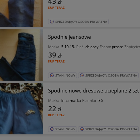
43
zł
KUP TERAZ
SPRZEDAJĄCY: OSOBA PRYWATNA
Spodnie jeansowe
Marka:
5.10.15.
Płeć:
chłopcy
Fason:
proste
Zapięcie
39
zł
KUP TERAZ
STAN: NOWY
SPRZEDAJĄCY: OSOBA PRYWATNA
Spodnie nowe dresowe ocieplane 2 szt
Marka:
Inna marka
Rozmiar:
86
22
zł
KUP TERAZ
STAN: NOWY
SPRZEDAJĄCY: OSOBA PRYWATNA