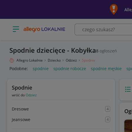
All
Otwórz menu z kategoriami
Spodnie dziecięce - Kobyłka
8
ogłoszeń
Allegro Lokalnie
Dziecko
Odzież
Spodnie
Podobne:
spodnie
spodnie robocze
spodnie męskie
sp
Spodnie
Wido
wróć do
Odzież
Dresowe
4
Og
Jeansowe
4