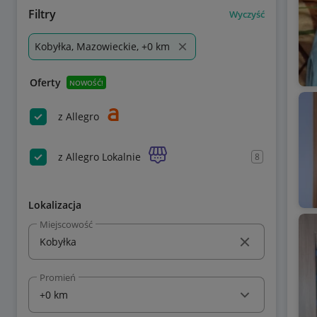
Filtry
Wyczyść
Kobyłka, Mazowieckie, +0 km
Oferty
NOWOŚĆ!
z Allegro
z Allegro Lokalnie
8
Lokalizacja
Miejscowość
Promień