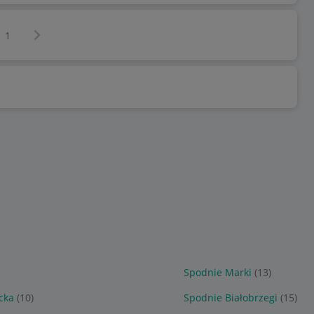
Następna strona
z
1
Spodnie Marki
(13)
cka
(10)
Spodnie Białobrzegi
(15)