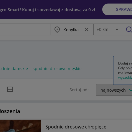
SPRAW
egro Smart! Kupuj i sprzedawaj z dostawą za 0 zł
Miasto
Wyczyść frazę
+
0
km
Odległość
szu
Dodaj sw
Gdy poja
odnie damskie
spodnie dresowe męskie
mailowo
wyszuki
k listy
Widok siatki
Sortuj od:
łoszenia
Spodnie dresowe chłopięce