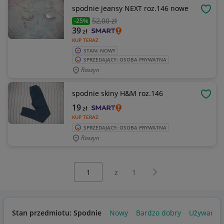
spodnie jeansy NEXT roz.146 nowe
OBSE
52
,00 zł
-25%
39
zł
KUP TERAZ
STAN: NOWY
SPRZEDAJĄCY: OSOBA PRYWATNA
Raszyn
spodnie skiny H&M roz.146
OBSE
19
zł
KUP TERAZ
SPRZEDAJĄCY: OSOBA PRYWATNA
Raszyn
Wybierz stronę:
Następna strona
z
1
Stan przedmiotu: Spodnie
Nowy
Bardzo dobry
Używany