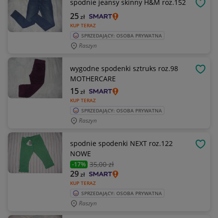
spodnie jeansy skinny H&M roz.152
OBSE
25
zł
KUP TERAZ
SPRZEDAJĄCY: OSOBA PRYWATNA
Raszyn
wygodne spodenki sztruks roz.98
OBSE
MOTHERCARE
15
zł
KUP TERAZ
SPRZEDAJĄCY: OSOBA PRYWATNA
Raszyn
spodnie spodenki NEXT roz.122
OBSE
NOWE
35
,00 zł
-17%
29
zł
KUP TERAZ
SPRZEDAJĄCY: OSOBA PRYWATNA
Raszyn