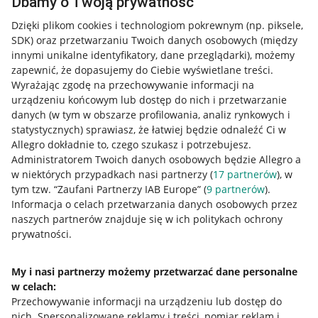
Dbamy o Twoją prywatność
Dzięki plikom cookies i technologiom pokrewnym
(np. piksele,
SDK)
oraz przetwarzaniu Twoich danych osobowych
(między
innymi unikalne identyfikatory, dane przeglądarki)
, możemy
zapewnić, że dopasujemy do Ciebie wyświetlane treści.
Wyrażając zgodę na przechowywanie informacji na
urządzeniu końcowym lub dostęp do nich i przetwarzanie
danych (w tym w obszarze profilowania, analiz rynkowych i
statystycznych) sprawiasz, że łatwiej będzie odnaleźć Ci w
Allegro dokładnie to, czego szukasz i potrzebujesz.
Administratorem Twoich danych osobowych będzie Allegro a
w niektórych przypadkach nasi partnerzy (
17
partnerów
), w
tym tzw. “Zaufani Partnerzy IAB Europe” (
9
partnerów
).
Przydatne informacje
Informacja o celach przetwarzania danych osobowych przez
naszych partnerów znajduje się w ich politykach ochrony
prywatności.
Jak to działa
Napisz do nas
My i nasi partnerzy możemy przetwarzać dane personalne
w celach:
Allegro Gadane dla sprzedających
Przechowywanie informacji na urządzeniu lub dostęp do
Allegro Gadane dla kupujących
nich
.
Spersonalizowane reklamy i treści, pomiar reklam i