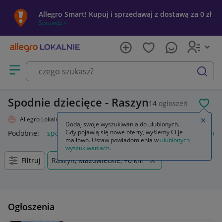
Allegro Smart! Kupuj i sprzedawaj z dostawą za 0 zł
Sprawdź »
Otwórz menu z kategoriami
szukaj
Spodnie dziecięce - Raszyn
14
ogłoszeń
POL
Allegro Lokalnie
Dziecko
Odzież
Spodnie
Zamkn
Dodaj swoje wyszukiwania do ulubionych.
Gdy pojawią się nowe oferty, wyślemy Ci je
Podobne:
spodnie
spodnie robocze
spodnie męskie
spod
mailowo. Ustaw powiadomienia w
ulubionych
wyszukiwaniach
.
Filtruj
Raszyn, Mazowieckie, +0 km
Ogłoszenia