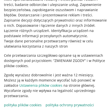
treści, badanie odbiorców i ulepszanie usług
.
Zapewnienie
Mapa miejscowości
bezpieczeństwa, zapobieganie oszustwom i naprawianie
błędów
.
Dostarczanie i prezentowanie reklam i treści
.
Informacje prawne
Zapisanie decyzji dotyczących prywatności oraz informowanie
o nich
.
Dopasowanie i łączenie danych z innych źródeł
.
Regulamin
Łączenie różnych urządzeń
.
Identyfikacja urządzeń na
podstawie informacji przesyłanych automatycznie
.
Polityka plików "cookies"
Twoje dane personalne przetwarzamy również w celu
ułatwiania korzystania z naszych stron
Ustawienia plików "cookies"
Cele przetwarzania szczegółowo opisane są w ustawieniach
Udostępnianie lokalizacji
dostępnych pod przyciskiem: “ZMIENIAM ZGODY” i w Polityce
Informacje dla Aktu o Usługach Cyfrowych
plików cookies.
Zgodę wyrażasz dobrowolnie i jest ważna 12 miesięcy.
Pobierz aplikację
Możesz ją w każdym momencie wycofać lub ponowić w
zakładce
Ustawienia plików cookies
na stronie głównej.
Wycofanie zgody nie wpływa na legalność uprzedniego
przetwarzania.
polityka plików cookies
polityka ochrony prywatności