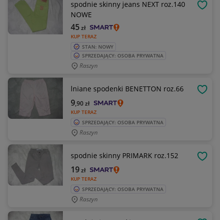
spodnie skinny jeans NEXT roz.140
OBSE
NOWE
45
zł
KUP TERAZ
STAN: NOWY
SPRZEDAJĄCY: OSOBA PRYWATNA
Raszyn
lniane spodenki BENETTON roz.66
OBSE
9
,90
zł
KUP TERAZ
SPRZEDAJĄCY: OSOBA PRYWATNA
Raszyn
spodnie skinny PRIMARK roz.152
OBSE
19
zł
KUP TERAZ
SPRZEDAJĄCY: OSOBA PRYWATNA
Raszyn