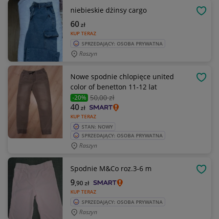
niebieskie dżinsy cargo
OBSE
60
zł
KUP TERAZ
SPRZEDAJĄCY: OSOBA PRYWATNA
Raszyn
Nowe spodnie chlopięce united
OBSE
color of benetton 11-12 lat
50
,00 zł
-20%
40
zł
KUP TERAZ
STAN: NOWY
SPRZEDAJĄCY: OSOBA PRYWATNA
Raszyn
Spodnie M&Co roz.3-6 m
OBSE
9
,90
zł
KUP TERAZ
SPRZEDAJĄCY: OSOBA PRYWATNA
Raszyn