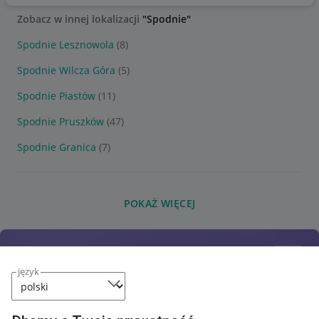
Zobacz w innej lokalizacji
"Spodnie"
Spodnie Lesznowola
(8)
Spodnie Wilcza Góra
(5)
Spodnie Piastów
(11)
Spodnie Pruszków
(47)
Spodnie Granica
(7)
POKAŻ WIĘCEJ
język