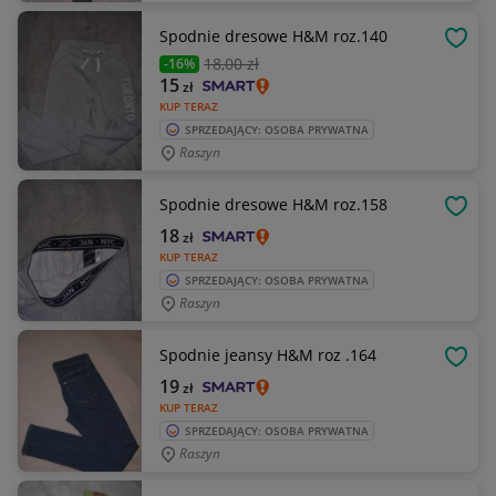
Spodnie dresowe H&M roz.140
OBSE
18
,00 zł
-16%
15
zł
KUP TERAZ
SPRZEDAJĄCY: OSOBA PRYWATNA
Raszyn
Spodnie dresowe H&M roz.158
OBSE
18
zł
KUP TERAZ
SPRZEDAJĄCY: OSOBA PRYWATNA
Raszyn
Spodnie jeansy H&M roz .164
OBSE
19
zł
KUP TERAZ
SPRZEDAJĄCY: OSOBA PRYWATNA
Raszyn