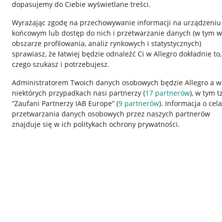
dopasujemy do Ciebie wyświetlane treści.
Wyrażając zgodę na przechowywanie informacji na urządzeniu
końcowym lub dostęp do nich i przetwarzanie danych (w tym w
obszarze profilowania, analiz rynkowych i statystycznych)
sprawiasz, że łatwiej będzie odnaleźć Ci w Allegro dokładnie to,
czego szukasz i potrzebujesz.
Przydatne informacje
Informacje p
Administratorem Twoich danych osobowych będzie Allegro a w
niektórych przypadkach nasi partnerzy (
17
partnerów
), w tym t
Jak to działa
Regulamin
“Zaufani Partnerzy IAB Europe” (
9
partnerów
). Informacja o cel
Napisz do nas
Polityka plików
przetwarzania danych osobowych przez naszych partnerów
znajduje się w ich politykach ochrony prywatności.
Allegro Gadane dla sprzedających
Ustawienia plik
Allegro Gadane dla kupujących
Udostępnianie l
Mapa miejscowości
Informacje dla
Korzystanie z serwisu oznacza akceptację
regulaminu
.