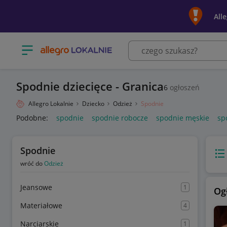
All
Otwórz menu z kategoriami
Spodnie dziecięce - Granica
6
ogłoszeń
Allegro Lokalnie
Dziecko
Odzież
Spodnie
Podobne:
spodnie
spodnie robocze
spodnie męskie
sp
Spodnie
Wido
wróć do
Odzież
Jeansowe
1
Og
Materiałowe
4
Narciarskie
1