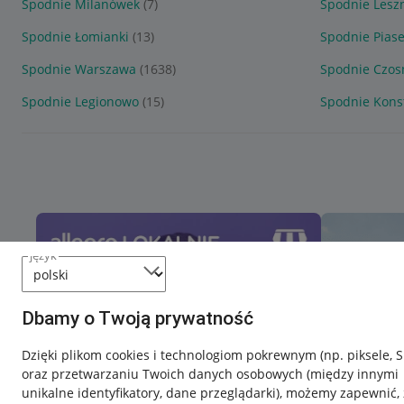
Spodnie Milanówek
(7)
Spodnie Lesz
Spodnie Łomianki
(13)
Spodnie Pias
Spodnie Warszawa
(1638)
Spodnie Czo
Spodnie Legionowo
(15)
Spodnie Konst
język
Dbamy o Twoją prywatność
Dzięki plikom cookies i technologiom pokrewnym
(np. piksele, 
oraz przetwarzaniu Twoich danych osobowych
(między innymi
unikalne identyfikatory, dane przeglądarki)
, możemy zapewnić, 