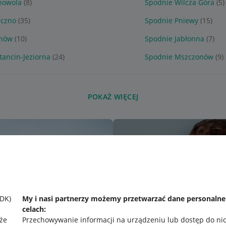
nowola
(8)
Spodnie Wilcza Góra
(5)
eczno
(35)
Spodnie Pniewy
(15)
snów
(10)
Spodnie Jabłonna
(7)
ancin-Jeziorna
(24)
Spodnie Mszczonów
(9)
POKAŻ WIĘCEJ
SDK)
My i nasi partnerzy możemy przetwarzać dane personaln
celach:
że
Przechowywanie informacji na urządzeniu lub dostęp do ni