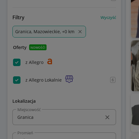
Filtry
Wyczyść
Granica, Mazowieckie, +0 km
Oferty
NOWOŚĆ!
z Allegro
z Allegro Lokalnie
6
Lokalizacja
Miejscowość
Promień