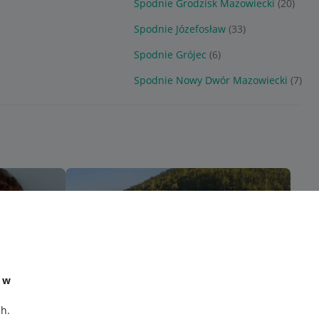
Spodnie Grodzisk Mazowiecki
(20)
Spodnie Józefosław
(33)
Spodnie Grójec
(6)
Spodnie Nowy Dwór Mazowiecki
(7)
e w
ch
.