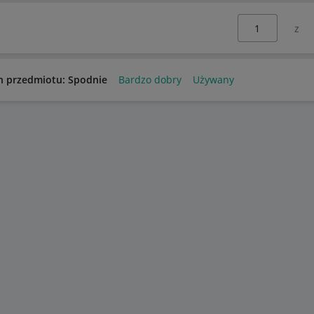
Wybierz stronę:
n przedmiotu: Spodnie
Bardzo dobry
Używany