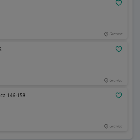
OBSERWU
Granica
2
OBSERWU
Granica
DENKI dla chłopca 146-158
OBSERWU
Granica