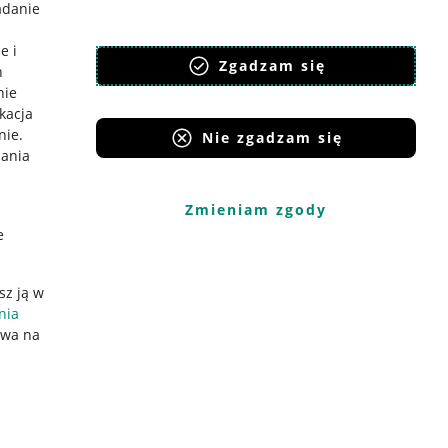
adanie
e i
Zgadzam się
h
nie
ikacja
nie
.
Nie zgadzam się
iania
Zmieniam zgody
e
sz ją w
nia
ywa na