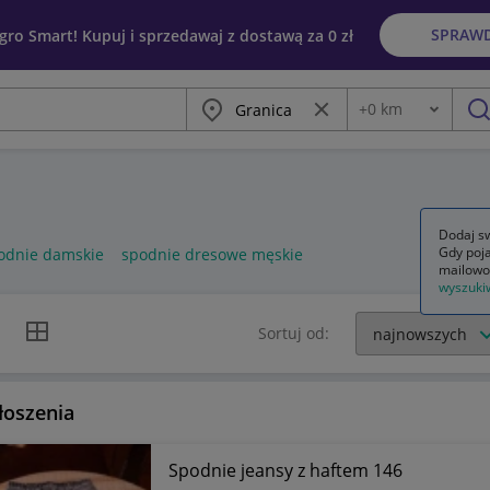
SPRAW
egro Smart! Kupuj i sprzedawaj z dostawą za 0 zł
Miasto
Wyczyść frazę
+
0
km
Odległość
szu
Dodaj sw
Gdy poja
odnie damskie
spodnie dresowe męskie
mailowo
wyszuki
k listy
Widok siatki
Sortuj od:
łoszenia
Spodnie jeansy z haftem 146