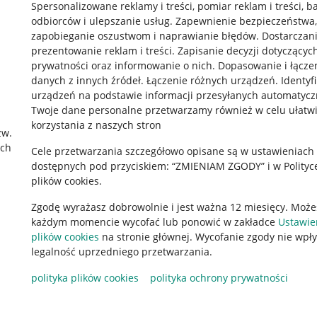
Spersonalizowane reklamy i treści, pomiar reklam i treści, b
odbiorców i ulepszanie usług
.
Zapewnienie bezpieczeństwa,
zapobieganie oszustwom i naprawianie błędów
.
Dostarczani
prezentowanie reklam i treści
.
Zapisanie decyzji dotyczącyc
prywatności oraz informowanie o nich
.
Dopasowanie i łącze
danych z innych źródeł
.
Łączenie różnych urządzeń
.
Identyf
urządzeń na podstawie informacji przesyłanych automatycz
rawne
Pobierz aplikację
Twoje dane personalne przetwarzamy również w celu ułatw
korzystania z naszych stron
zw.
ach
Cele przetwarzania szczegółowo opisane są w ustawieniach
 "cookies"
dostępnych pod przyciskiem: “ZMIENIAM ZGODY” i w Polityc
plików cookies.
ów "cookies"
Zgodę wyrażasz dobrowolnie i jest ważna 12 miesięcy. Może
okalizacji
każdym momencie wycofać lub ponowić w zakładce
Ustawie
 Aktu o Usługach Cyfrowych
plików cookies
na stronie głównej. Wycofanie zgody nie wpł
legalność uprzedniego przetwarzania.
polityka plików cookies
polityka ochrony prywatności