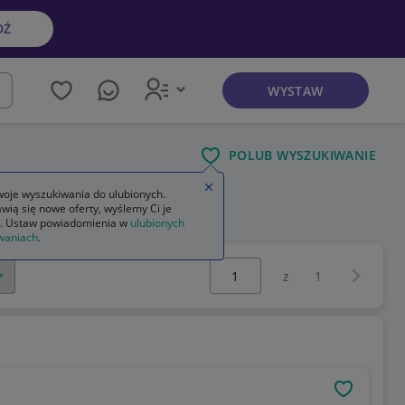
DŹ
WYSTAW
kaj
POLUB WYSZUKIWANIE
Zamknij wskazówkę
oje wyszukiwania do ulubionych.
wią się nowe oferty, wyślemy Ci je
. Ustaw powiadomienia w
ulubionych
waniach
.
Wybierz stronę:
Następna 
z
1
OBSERWU