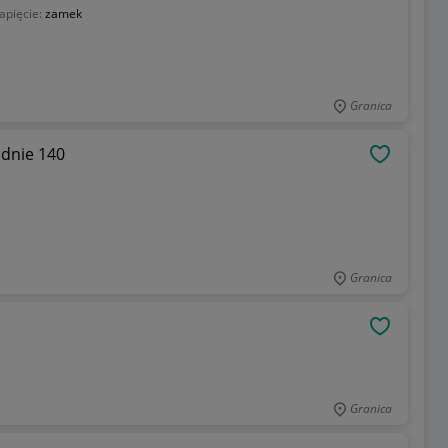
apięcie:
zamek
Granica
dnie 140
OBSERWU
Granica
OBSERWU
Granica