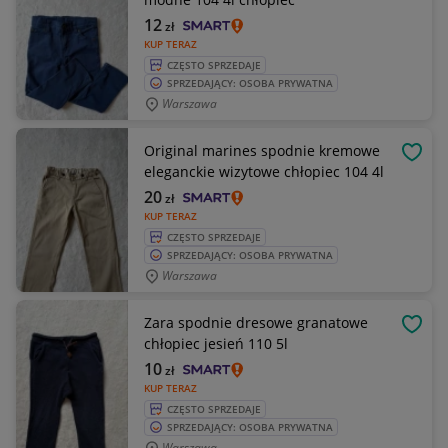
12
zł
KUP TERAZ
CZĘSTO SPRZEDAJE
SPRZEDAJĄCY: OSOBA PRYWATNA
Warszawa
Original marines spodnie kremowe
OBSE
eleganckie wizytowe chłopiec 104 4l
20
zł
KUP TERAZ
CZĘSTO SPRZEDAJE
SPRZEDAJĄCY: OSOBA PRYWATNA
Warszawa
Zara spodnie dresowe granatowe
OBSE
chłopiec jesień 110 5l
10
zł
KUP TERAZ
CZĘSTO SPRZEDAJE
SPRZEDAJĄCY: OSOBA PRYWATNA
Warszawa