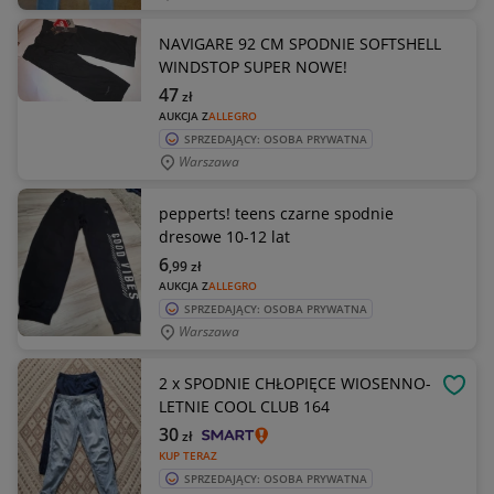
NAVIGARE 92 CM SPODNIE SOFTSHELL
WINDSTOP SUPER NOWE!
47
zł
AUKCJA Z
ALLEGRO
SPRZEDAJĄCY: OSOBA PRYWATNA
Warszawa
pepperts! teens czarne spodnie
dresowe 10-12 lat
6
,99
zł
AUKCJA Z
ALLEGRO
SPRZEDAJĄCY: OSOBA PRYWATNA
Warszawa
2 x SPODNIE CHŁOPIĘCE WIOSENNO-
OBSE
LETNIE COOL CLUB 164
30
zł
KUP TERAZ
SPRZEDAJĄCY: OSOBA PRYWATNA