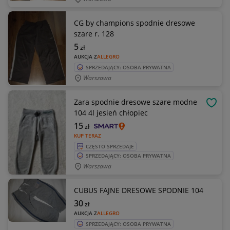
CG by champions spodnie dresowe
szare r. 128
5
zł
AUKCJA Z
ALLEGRO
SPRZEDAJĄCY: OSOBA PRYWATNA
Warszawa
Zara spodnie dresowe szare modne
OBSE
104 4l jesień chłopiec
15
zł
KUP TERAZ
CZĘSTO SPRZEDAJE
SPRZEDAJĄCY: OSOBA PRYWATNA
Warszawa
CUBUS FAJNE DRESOWE SPODNIE 104
30
zł
AUKCJA Z
ALLEGRO
SPRZEDAJĄCY: OSOBA PRYWATNA