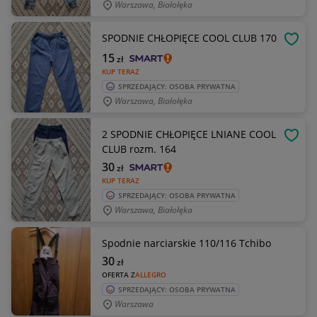
Warszawa, Białołęka
SPODNIE CHŁOPIĘCE COOL CLUB 170
OBSE
15
zł
KUP TERAZ
SPRZEDAJĄCY: OSOBA PRYWATNA
Warszawa, Białołęka
2 SPODNIE CHŁOPIĘCE LNIANE COOL
OBSE
CLUB rozm. 164
30
zł
KUP TERAZ
SPRZEDAJĄCY: OSOBA PRYWATNA
Warszawa, Białołęka
Spodnie narciarskie 110/116 Tchibo
30
zł
OFERTA Z
ALLEGRO
SPRZEDAJĄCY: OSOBA PRYWATNA
Warszawa