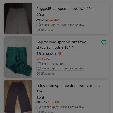
RuggedBear spodnie beżowe 10 lat
20
zł
AUKCJA Z
ALLEGRO
SPRZEDAJĄCY: OSOBA PRYWATNA
Warszawa
Gap zielone spodnie dresowe
OBSE
chłopiec modne 104 4l
15
zł
KUP TERAZ
CZĘSTO SPRZEDAJE
SPRZEDAJĄCY: OSOBA PRYWATNA
Warszawa
colosseum spodnie dresowe czarne r.
134
15
zł
AUKCJA Z
ALLEGRO
SPRZEDAJĄCY: OSOBA PRYWATNA
Warszawa