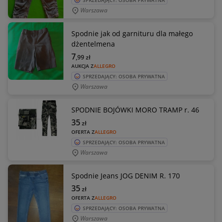
SPRZEDAJĄCY: OSOBA PRYWATNA
Warszawa
Spodnie jak od garnituru dla małego
dżentelmena
7
,99
zł
AUKCJA Z
ALLEGRO
SPRZEDAJĄCY: OSOBA PRYWATNA
Warszawa
SPODNIE BOJÓWKI MORO TRAMP r. 46
35
zł
OFERTA Z
ALLEGRO
SPRZEDAJĄCY: OSOBA PRYWATNA
Warszawa
Spodnie Jeans JOG DENIM R. 170
35
zł
OFERTA Z
ALLEGRO
SPRZEDAJĄCY: OSOBA PRYWATNA
Warszawa