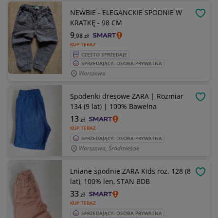
NEWBIE - ELEGANCKIE SPODNIE W
OBSE
KRATKĘ - 98 CM
9
,98
zł
KUP TERAZ
CZĘSTO SPRZEDAJE
SPRZEDAJĄCY: OSOBA PRYWATNA
Warszawa
Spodenki dresowe ZARA | Rozmiar
OBSE
134 (9 lat) | 100% Bawełna
13
zł
KUP TERAZ
SPRZEDAJĄCY: OSOBA PRYWATNA
Warszawa, Śródmieście
Lniane spodnie ZARA Kids roz. 128 (8
OBSE
lat), 100% len, STAN BDB
33
zł
KUP TERAZ
SPRZEDAJĄCY: OSOBA PRYWATNA