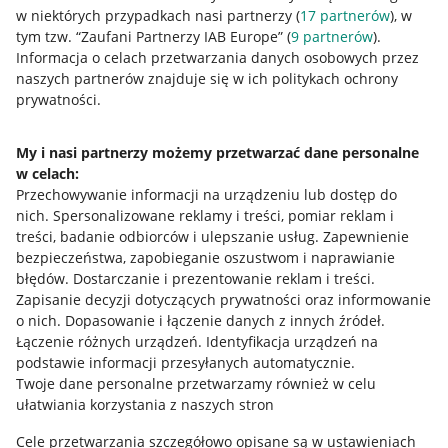
w niektórych przypadkach nasi partnerzy (
17
partnerów
), w
tym tzw. “Zaufani Partnerzy IAB Europe” (
9
partnerów
).
Przydatne informacje
Informacja o celach przetwarzania danych osobowych przez
naszych partnerów znajduje się w ich politykach ochrony
prywatności.
Jak to działa
Napisz do nas
My i nasi partnerzy możemy przetwarzać dane personalne
w celach:
Allegro Gadane dla sprzedających
Przechowywanie informacji na urządzeniu lub dostęp do
Allegro Gadane dla kupujących
nich
.
Spersonalizowane reklamy i treści, pomiar reklam i
treści, badanie odbiorców i ulepszanie usług
.
Zapewnienie
Mapa miejscowości
bezpieczeństwa, zapobieganie oszustwom i naprawianie
błędów
.
Dostarczanie i prezentowanie reklam i treści
.
Informacje prawne
Zapisanie decyzji dotyczących prywatności oraz informowanie
o nich
.
Dopasowanie i łączenie danych z innych źródeł
.
Regulamin
Łączenie różnych urządzeń
.
Identyfikacja urządzeń na
podstawie informacji przesyłanych automatycznie
.
Polityka plików "cookies"
Twoje dane personalne przetwarzamy również w celu
ułatwiania korzystania z naszych stron
Ustawienia plików "cookies"
Cele przetwarzania szczegółowo opisane są w ustawieniach
Udostępnianie lokalizacji