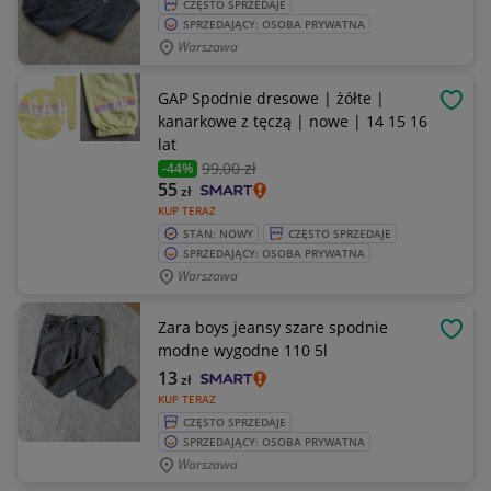
CZĘSTO SPRZEDAJE
SPRZEDAJĄCY: OSOBA PRYWATNA
Warszawa
GAP Spodnie dresowe | żółte |
OBSE
kanarkowe z tęczą | nowe | 14 15 16
lat
99
,00 zł
-44%
55
zł
KUP TERAZ
STAN: NOWY
CZĘSTO SPRZEDAJE
SPRZEDAJĄCY: OSOBA PRYWATNA
Warszawa
Zara boys jeansy szare spodnie
OBSE
modne wygodne 110 5l
13
zł
KUP TERAZ
CZĘSTO SPRZEDAJE
SPRZEDAJĄCY: OSOBA PRYWATNA
Warszawa