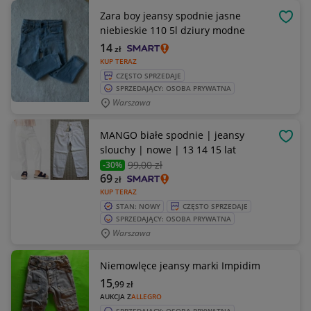
Zara boy jeansy spodnie jasne
OBSE
niebieskie 110 5l dziury modne
14
zł
KUP TERAZ
CZĘSTO SPRZEDAJE
SPRZEDAJĄCY: OSOBA PRYWATNA
Warszawa
MANGO białe spodnie | jeansy
OBSE
slouchy | nowe | 13 14 15 lat
99
,00 zł
-30%
69
zł
KUP TERAZ
STAN: NOWY
CZĘSTO SPRZEDAJE
SPRZEDAJĄCY: OSOBA PRYWATNA
Warszawa
Niemowlęce jeansy marki Impidim
15
,99
zł
AUKCJA Z
ALLEGRO