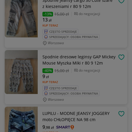
Spodnie jeansy cargo So Cute szare
OBSE
z kieszeniami r 80 9 12m
15
,00 zł
do negocjacji
-13%
13
zł
KUP TERAZ
CZĘSTO SPRZEDAJE
SPRZEDAJĄCY: OSOBA PRYWATNA
Warszawa
Spodnie dresowe leginsy GAP Mickey
OBSE
Mouse Myszka Miki r 80 9 12m
15
,00 zł
do negocjacji
-40%
9
zł
KUP TERAZ
CZĘSTO SPRZEDAJE
SPRZEDAJĄCY: OSOBA PRYWATNA
Warszawa
LUPILU - MODNE JEANSY JOGGERY
OBSE
moto CHŁOPIĘCE NA 98 cm
9
,98
zł