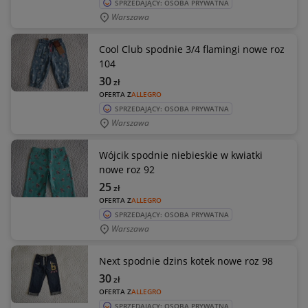
SPRZEDAJĄCY: OSOBA PRYWATNA
Warszawa
Cool Club spodnie 3/4 flamingi nowe roz
104
30
zł
OFERTA Z
ALLEGRO
SPRZEDAJĄCY: OSOBA PRYWATNA
Warszawa
Wójcik spodnie niebieskie w kwiatki
nowe roz 92
25
zł
OFERTA Z
ALLEGRO
SPRZEDAJĄCY: OSOBA PRYWATNA
Warszawa
Next spodnie dzins kotek nowe roz 98
30
zł
OFERTA Z
ALLEGRO
SPRZEDAJĄCY: OSOBA PRYWATNA