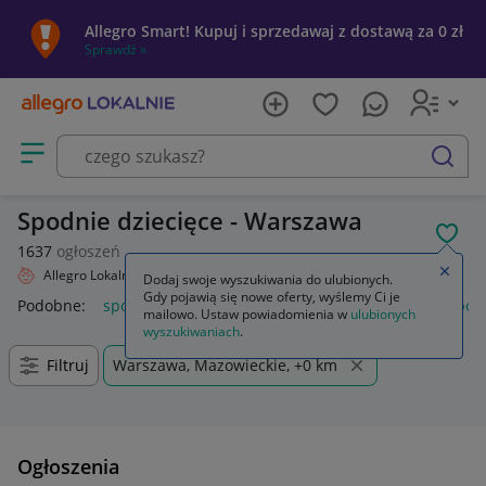
Allegro Smart! Kupuj i sprzedawaj z dostawą za 0 zł
Sprawdź »
Otwórz menu z kategoriami
szukaj
Spodnie dziecięce - Warszawa
POL
1637
ogłoszeń
Zamkn
Allegro Lokalnie
Dziecko
Odzież
Spodnie
Dodaj swoje wyszukiwania do ulubionych.
Gdy pojawią się nowe oferty, wyślemy Ci je
Podobne:
spodnie
spodnie robocze
spodnie męskie
spod
mailowo. Ustaw powiadomienia w
ulubionych
wyszukiwaniach
.
Filtruj
Warszawa, Mazowieckie, +0 km
Ogłoszenia