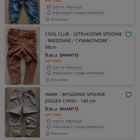
KUP TERAZ
CZĘSTO SPRZEDAJE
SPRZEDAJĄCY: OSOBA PRYWATNA
Warszawa
COOL CLUB - SZTRUKSOWE SPODNIE
OBSE
- MIEDZIANE / CYNAMONOWE -
98cm
9
,98
zł
KUP TERAZ
CZĘSTO SPRZEDAJE
SPRZEDAJĄCY: OSOBA PRYWATNA
Warszawa
HAWK - WYGODNIE SPODNIE
OBSE
JOGGER CHINO - 140 cm
9
,98
zł
KUP TERAZ
CZĘSTO SPRZEDAJE
SPRZEDAJĄCY: OSOBA PRYWATNA
Warszawa