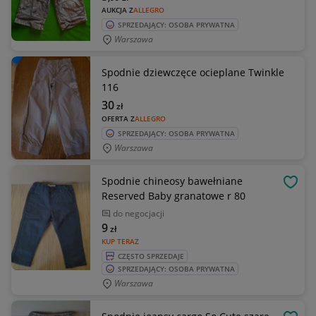
AUKCJA Z
ALLEGRO
SPRZEDAJĄCY: OSOBA PRYWATNA
Warszawa
Spodnie dziewczęce ocieplane Twinkle
116
30
zł
OFERTA Z
ALLEGRO
SPRZEDAJĄCY: OSOBA PRYWATNA
Warszawa
Spodnie chineosy bawełniane
OBSE
Reserved Baby granatowe r 80
do negocjacji
9
zł
KUP TERAZ
CZĘSTO SPRZEDAJE
SPRZEDAJĄCY: OSOBA PRYWATNA
Warszawa