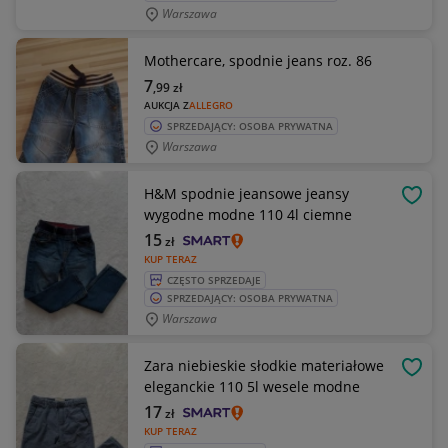
Warszawa
Mothercare, spodnie jeans roz. 86
7
,99
zł
AUKCJA Z
ALLEGRO
SPRZEDAJĄCY: OSOBA PRYWATNA
Warszawa
H&M spodnie jeansowe jeansy
OBSE
wygodne modne 110 4l ciemne
15
zł
KUP TERAZ
CZĘSTO SPRZEDAJE
SPRZEDAJĄCY: OSOBA PRYWATNA
Warszawa
Zara niebieskie słodkie materiałowe
OBSE
eleganckie 110 5l wesele modne
17
zł
KUP TERAZ