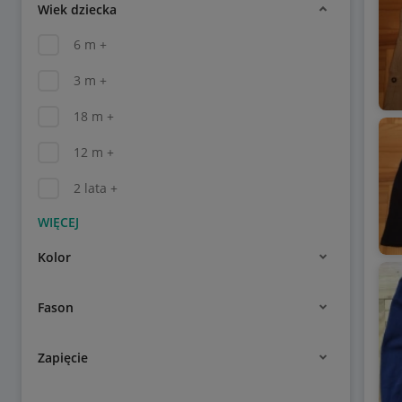
Wiek dziecka
6 m +
3 m +
18 m +
12 m +
2 lata +
Kolor
Fason
Zapięcie