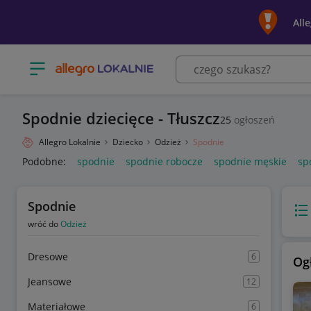
All
Otwórz menu z kategoriami
Spodnie dziecięce - Tłuszcz
25
ogłoszeń
Allegro Lokalnie
Dziecko
Odzież
Spodnie
Podobne:
spodnie
spodnie robocze
spodnie męskie
sp
Spodnie
Wido
wróć do
Odzież
Dresowe
6
Og
Jeansowe
12
Materiałowe
6