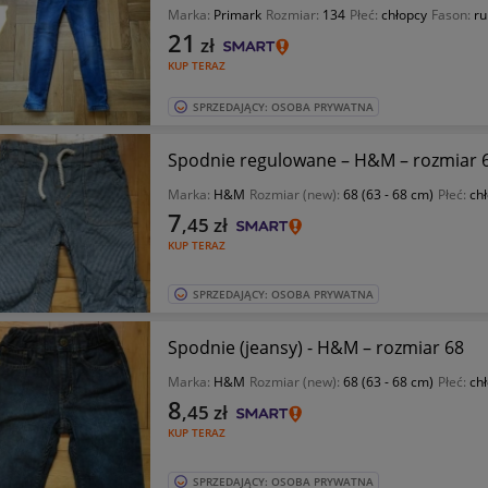
Marka:
Primark
Rozmiar:
134
Płeć:
chłopcy
Fason:
ru
21
zł
KUP TERAZ
SPRZEDAJĄCY: OSOBA PRYWATNA
Spodnie regulowane – H&M – rozmiar 
Marka:
H&M
Rozmiar (new):
68 (63 - 68 cm)
Płeć:
ch
7
,45
zł
KUP TERAZ
SPRZEDAJĄCY: OSOBA PRYWATNA
Spodnie (jeansy) - H&M – rozmiar 68
Marka:
H&M
Rozmiar (new):
68 (63 - 68 cm)
Płeć:
ch
8
,45
zł
KUP TERAZ
SPRZEDAJĄCY: OSOBA PRYWATNA