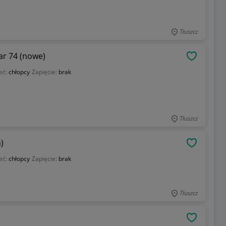
Tłuszcz
ar 74 (nowe)
OBSERWU
eć:
chłopcy
Zapięcie:
brak
Tłuszcz
)
OBSERWU
eć:
chłopcy
Zapięcie:
brak
Tłuszcz
OBSERWU