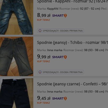
Spodnie - KappAhl - rozmiar 92 (18/24 
Marka:
KappAhl
Rozmiar (new):
92 (87 - 92 cm)
Płeć:
8
,99
zł
KUP TERAZ
SPRZEDAJĄCY: OSOBA PRYWATNA
Spodnie (jeansy) - Tchibo - rozmiar 98/
Marka:
Inna marka
Rozmiar (new):
98 (93 - 98 cm)
Pł
9
,99
zł
KUP TERAZ
SPRZEDAJĄCY: OSOBA PRYWATNA
Spodnie (jeansy czarne) - Confetti – 98/1
Marka:
Inna marka
Rozmiar (new):
98 (93 - 98 cm)
Pł
9
,45
zł
KUP TERAZ