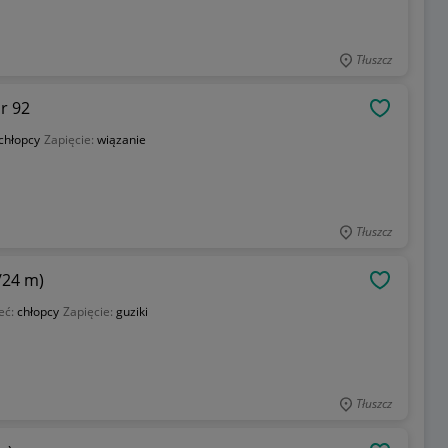
Tłuszcz
r 92
OBSERWU
chłopcy
Zapięcie:
wiązanie
Tłuszcz
/24 m)
OBSERWU
eć:
chłopcy
Zapięcie:
guziki
Tłuszcz