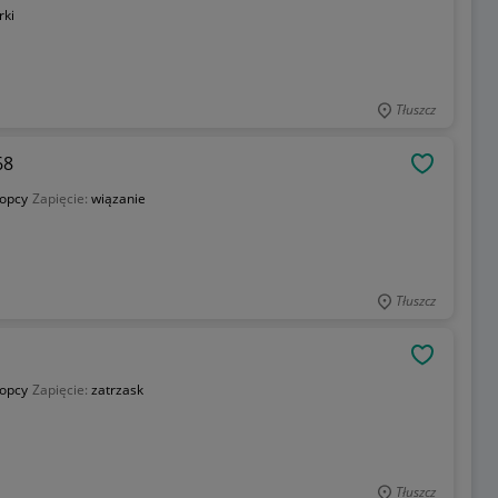
rki
Tłuszcz
68
OBSERWU
łopcy
Zapięcie:
wiązanie
Tłuszcz
OBSERWU
łopcy
Zapięcie:
zatrzask
Tłuszcz