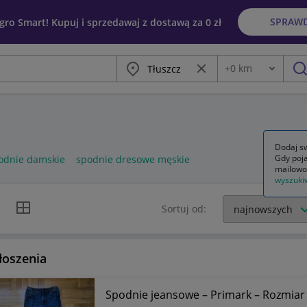
SPRAW
egro Smart! Kupuj i sprzedawaj z dostawą za 0 zł
Miasto
Wyczyść frazę
+
0
km
Odległość
szu
Dodaj sw
Gdy poja
odnie damskie
spodnie dresowe męskie
mailowo
wyszuki
k listy
Widok siatki
Sortuj od:
łoszenia
Spodnie jeansowe – Primark – Rozmiar