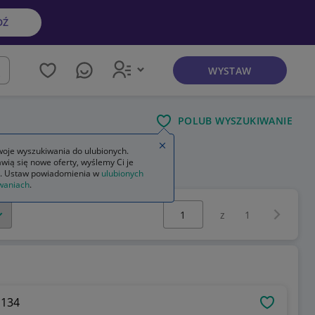
DŹ
WYSTAW
kaj
POLUB WYSZUKIWANIE
Zamknij wskazówkę
oje wyszukiwania do ulubionych.
wią się nowe oferty, wyślemy Ci je
. Ustaw powiadomienia w
ulubionych
waniach
.
Wybierz stronę:
Następna 
z
1
 134
OBSERWU