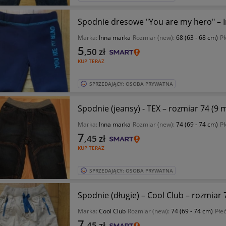
Spodnie dresowe "You are my hero" – I
Marka:
Inna marka
Rozmiar (new):
68 (63 - 68 cm)
Pł
5
,50
zł
KUP TERAZ
SPRZEDAJĄCY: OSOBA PRYWATNA
Spodnie (jeansy) - TEX – rozmiar 74 (9 
Marka:
Inna marka
Rozmiar (new):
74 (69 - 74 cm)
Pł
7
,45
zł
KUP TERAZ
SPRZEDAJĄCY: OSOBA PRYWATNA
Spodnie (długie) – Cool Club – rozmiar 
Marka:
Cool Club
Rozmiar (new):
74 (69 - 74 cm)
Płe
7
,45
zł