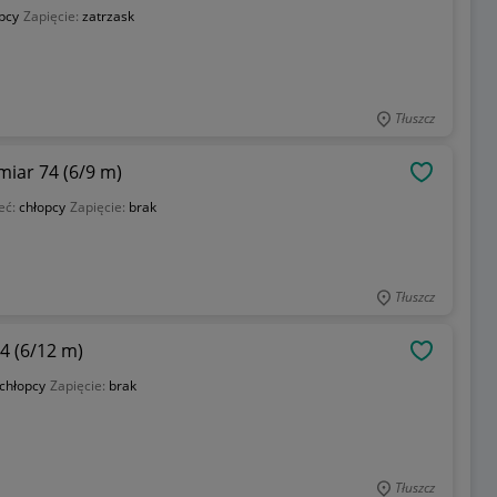
pcy
Zapięcie:
zatrzask
Tłuszcz
iar 74 (6/9 m)
OBSERWU
eć:
chłopcy
Zapięcie:
brak
Tłuszcz
4 (6/12 m)
OBSERWU
chłopcy
Zapięcie:
brak
Tłuszcz