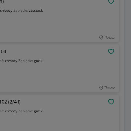
m)
OBSERWU
chłopcy
Zapięcie:
zatrzask
Tłuszcz
104
OBSERWU
eć:
chłopcy
Zapięcie:
guziki
Tłuszcz
02 (2/4 l)
OBSERWU
eć:
chłopcy
Zapięcie:
guziki