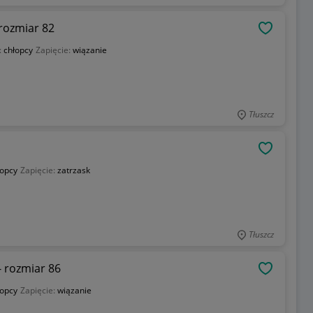
 rozmiar 82
OBSERWU
:
chłopcy
Zapięcie:
wiązanie
Tłuszcz
OBSERWU
łopcy
Zapięcie:
zatrzask
Tłuszcz
 rozmiar 86
OBSERWU
łopcy
Zapięcie:
wiązanie