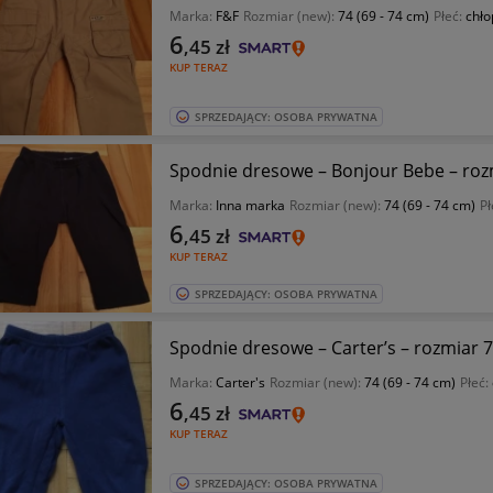
Marka:
F&F
Rozmiar (new):
74 (69 - 74 cm)
Płeć:
chło
6
,45
zł
KUP TERAZ
SPRZEDAJĄCY: OSOBA PRYWATNA
Spodnie dresowe – Bonjour Bebe – rozm
Marka:
Inna marka
Rozmiar (new):
74 (69 - 74 cm)
Pł
6
,45
zł
KUP TERAZ
SPRZEDAJĄCY: OSOBA PRYWATNA
Spodnie dresowe – Carter’s – rozmiar 7
Marka:
Carter's
Rozmiar (new):
74 (69 - 74 cm)
Płeć:
6
,45
zł
KUP TERAZ
SPRZEDAJĄCY: OSOBA PRYWATNA