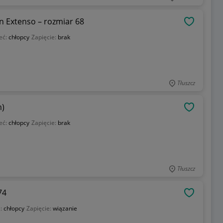
n Extenso – rozmiar 68
OBSERWU
eć:
chłopcy
Zapięcie:
brak
Tłuszcz
m)
OBSERWU
eć:
chłopcy
Zapięcie:
brak
Tłuszcz
74
OBSERWU
ć:
chłopcy
Zapięcie:
wiązanie