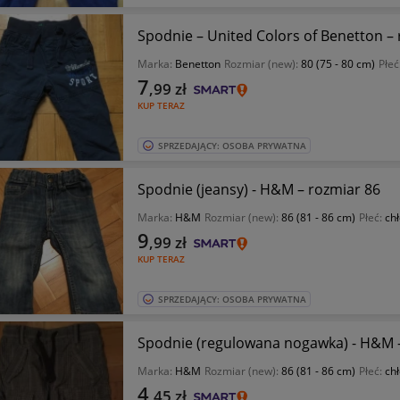
Spodnie – United Colors of Benetton –
Marka:
Benetton
Rozmiar (new):
80 (75 - 80 cm)
Płeć
7
,99
zł
KUP TERAZ
SPRZEDAJĄCY: OSOBA PRYWATNA
Spodnie (jeansy) - H&M – rozmiar 86
Marka:
H&M
Rozmiar (new):
86 (81 - 86 cm)
Płeć:
ch
9
,99
zł
KUP TERAZ
SPRZEDAJĄCY: OSOBA PRYWATNA
Spodnie (regulowana nogawka) - H&M -
Marka:
H&M
Rozmiar (new):
86 (81 - 86 cm)
Płeć:
ch
4
,45
zł